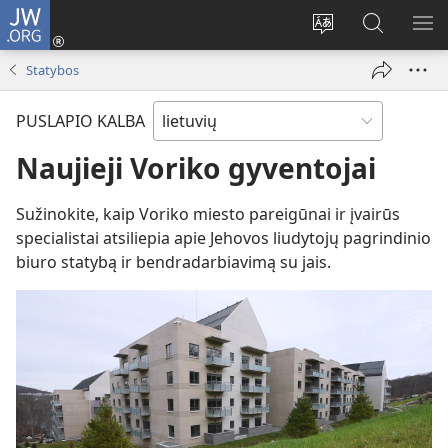
JW.ORG
Prisijungti
(atsiveria
Pakeisti
Paieška
RO
naujas
svetainės
svetainėj
ME
Statybos
langas)
kalbą
JW.ORG
PUSLAPIO KALBA
Naujieji Voriko gyventojai
Sužinokite, kaip Voriko miesto pareigūnai ir įvairūs
specialistai atsiliepia apie Jehovos liudytojų pagrindinio
biuro statybą ir bendradarbiavimą su jais.