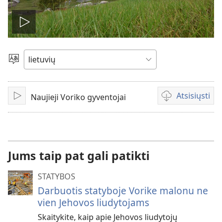
Leisti
įrašą
Pasirinkite
kalbą
Atsisiųsti
Naujieji Voriko gyventojai
Leisti
Vaizdo
failų
atsisiuntimo
parinktys
Jums taip pat gali patikti
STATYBOS
Darbuotis statyboje Vorike malonu ne
vien Jehovos liudytojams
Skaitykite, kaip apie Jehovos liudytojų