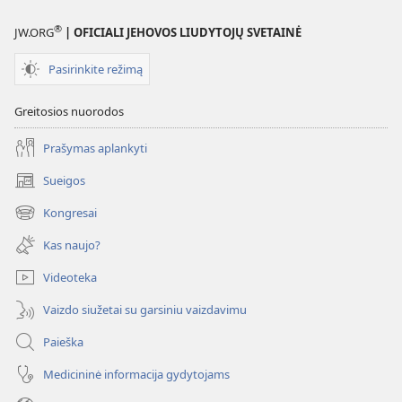
®
JW.ORG
| OFICIALI JEHOVOS LIUDYTOJŲ SVETAINĖ
Pasirinkite režimą
Greitosios nuorodos
Prašymas aplankyti
Sueigos
(atsiveria
naujas
Kongresai
(atsiveria
langas)
naujas
Kas naujo?
langas)
Videoteka
Vaizdo siužetai su garsiniu vaizdavimu
Paieška
Medicininė informacija gydytojams