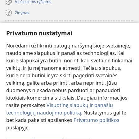
Viešiesiems ryšiams
Žinynas
Paaukoti
(atsiveria
Privatumo nustatymai
naujas
langas)
Norėdami užtikrinti patogų naršymą šioje svetainėje,
Sargybos bokšto INTERNETINĖ BIBLIOTEKA
(atsiveria
naudojame slapukus ir panašias technologijas. Kai
naujas
®
JW Hub
kurie slapukai yra būtini norint, kad svetainė tinkamai
langas)
(atsiveria
veiktų, ir jų neįmanoma atmesti. Tačiau slapukus,
naujas
®
JW Library
langas)
kurie nėra būtini ir yra skirti pagerinti svetainės
veikimą, galite arba priimti, arba nepriimti. Jūsų
Watchtower Library
duomenys niekada nebus parduoti ar panaudoti
kitokiais komerciniais tikslais. Daugiau informacijos
rasite perskaitęs
Visuotinę slapukų ir panašių
technologijų naudojimo politiką
. Nustatymus galite
Copyright
© 2026 Watch Tower Bible and Tract Society of Pennsylvania.
bet kada pakeisti apsilankęs
Privatumo politikos
NAUDOJIMOSI SVETAINE SĄLYGOS
|
PRIVATUMO POLITIKA
|
puslapyje.
PRIVATUMO NUSTATYMAI