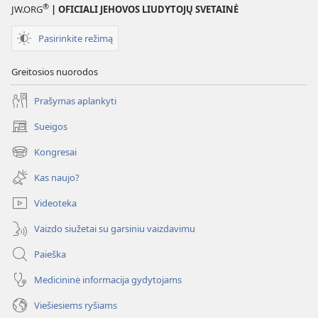
®
JW.ORG
| OFICIALI JEHOVOS LIUDYTOJŲ SVETAINĖ
Pasirinkite režimą
Greitosios nuorodos
Prašymas aplankyti
Sueigos
(atsiveria
naujas
Kongresai
(atsiveria
langas)
naujas
Kas naujo?
langas)
Videoteka
Vaizdo siužetai su garsiniu vaizdavimu
Paieška
Medicininė informacija gydytojams
Viešiesiems ryšiams