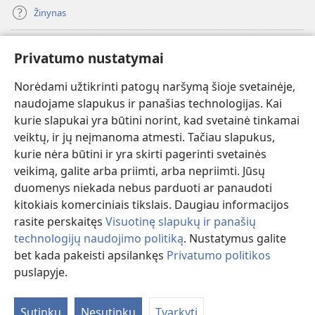
Žinynas
Paaukoti
(atsiveria
Privatumo nustatymai
naujas
langas)
Norėdami užtikrinti patogų naršymą šioje svetainėje,
Sargybos bokšto INTERNETINĖ BIBLIOTEKA
(atsiveria
naudojame slapukus ir panašias technologijas. Kai
naujas
®
JW Hub
kurie slapukai yra būtini norint, kad svetainė tinkamai
langas)
(atsiveria
veiktų, ir jų neįmanoma atmesti. Tačiau slapukus,
naujas
®
JW Library
langas)
kurie nėra būtini ir yra skirti pagerinti svetainės
veikimą, galite arba priimti, arba nepriimti. Jūsų
Watchtower Library
duomenys niekada nebus parduoti ar panaudoti
kitokiais komerciniais tikslais. Daugiau informacijos
rasite perskaitęs
Visuotinę slapukų ir panašių
technologijų naudojimo politiką
. Nustatymus galite
bet kada pakeisti apsilankęs
Privatumo politikos
Copyright
© 2026 Watch Tower Bible and Tract Society of Pennsylvania.
NAUDOJIMOSI SVETAINE SĄLYGOS
|
PRIVATUMO POLITIKA
|
puslapyje.
PRIVATUMO NUSTATYMAI
Sutinku
Nesutinku
Tvarkyti