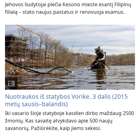
Jehovos liudytojai plečia Kesono mieste esantį Filipinų
filialą – stato naujus pastatus ir renovuoja esamus.
Nuotraukos iš statybos Vorike. 3 dalis (2015
metų sausis–balandis)
Iki vasario šioje statyboje kasdien dirbo maždaug 2500
žmonių. Kas savaitę atvykdavo apie 500 naujų
savanorių. Pažiūrėkite, kaip jiems sekėsi.