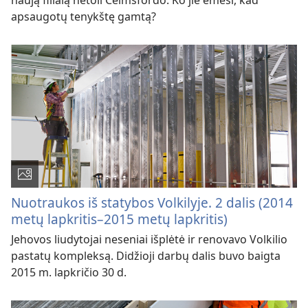
naują filialą netoli Čelmsfordo. Ko jie ėmėsi, kad
apsaugotų tenykštę gamtą?
Nuotraukos iš statybos Volkilyje. 2 dalis (2014
metų lapkritis–2015 metų lapkritis)
Jehovos liudytojai neseniai išplėtė ir renovavo Volkilio
pastatų kompleksą. Didžioji darbų dalis buvo baigta
2015 m. lapkričio 30 d.