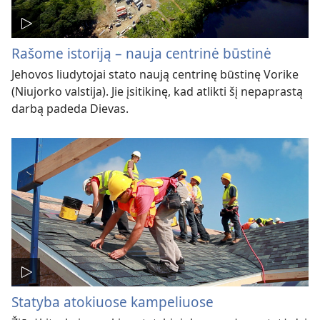
Rašome istoriją – nauja centrinė būstinė
Jehovos liudytojai stato naują centrinę būstinę Vorike
(Niujorko valstija). Jie įsitikinę, kad atlikti šį nepaprastą
darbą padeda Dievas.
Statyba atokiuose kampeliuose