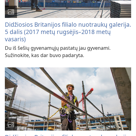
Didžiosios Britanijos filialo nuotraukų galerija.
5 dalis (2017 metų rugsėjis–2018 metų
vasaris)
Du iš šešių gyvenamųjų pastatų jau gyvenami.
Sužinokite, kas dar buvo padaryta.