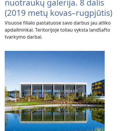
nuotraukų galerija. 8 dalis
(2019 metų kovas–rugpjūtis)
Visuose filialo pastatuose savo darbus jau atliko
apdailininkai. Teritorijoje toliau vyksta landšafto
tvarkymo darbai.