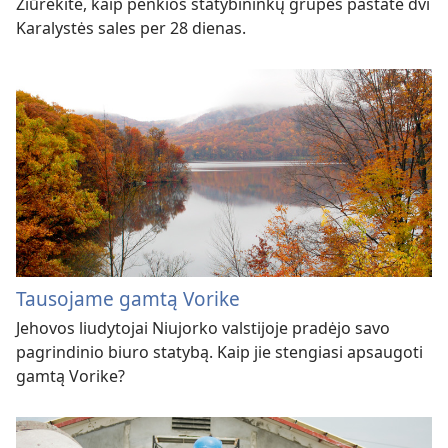
Žiūrėkite, kaip penkios statybininkų grupės pastatė dvi
Karalystės sales per 28 dienas.
Tausojame gamtą Vorike
Jehovos liudytojai Niujorko valstijoje pradėjo savo
pagrindinio biuro statybą. Kaip jie stengiasi apsaugoti
gamtą Vorike?