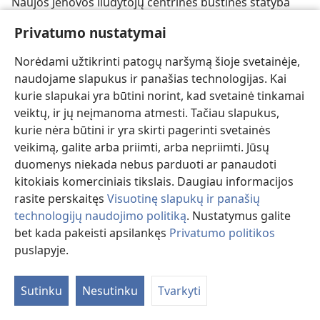
Naujos Jehovos liudytojų centrinės būstinės statyba
Vorike (Niujorko valstija) įsibėgėja. Pažiūrėkite, ką apie
Privatumo nustatymai
šį darbą sako kai kurie statybininkai savanoriai.
Norėdami užtikrinti patogų naršymą šioje svetainėje,
naudojame slapukus ir panašias technologijas. Kai
kurie slapukai yra būtini norint, kad svetainė tinkamai
veiktų, ir jų neįmanoma atmesti. Tačiau slapukus,
kurie nėra būtini ir yra skirti pagerinti svetainės
veikimą, galite arba priimti, arba nepriimti. Jūsų
duomenys niekada nebus parduoti ar panaudoti
kitokiais komerciniais tikslais. Daugiau informacijos
rasite perskaitęs
Visuotinę slapukų ir panašių
technologijų naudojimo politiką
. Nustatymus galite
Jie prašo darbo, o ne užmokesčio
bet kada pakeisti apsilankęs
Privatumo politikos
puslapyje.
Per pastaruosius 28 metus Jehovos liudytojai dalyvavo
statybose 120 šalių. Visi be jokio užmokesčio mielai
aukojo savo sugebėjimus ir laiką. Skaitykite daugiau
Sutinku
Nesutinku
Tvarkyti
apie šią unikalią statybų programą.