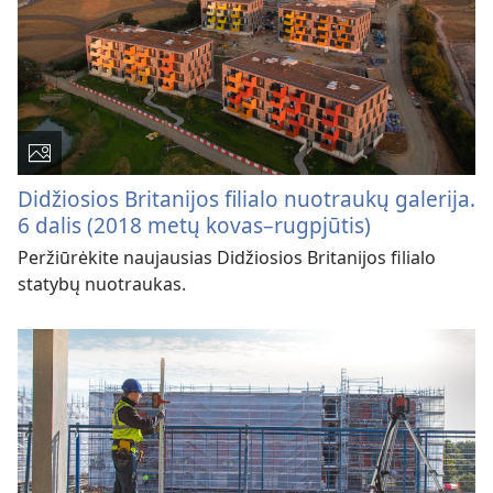
Didžiosios Britanijos filialo nuotraukų galerija.
6 dalis (2018 metų kovas–rugpjūtis)
Peržiūrėkite naujausias Didžiosios Britanijos filialo
statybų nuotraukas.