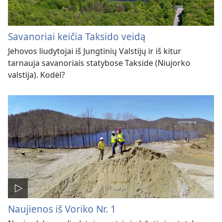
Savanoriai keičia Taksido veidą
Jehovos liudytojai iš Jungtinių Valstijų ir iš kitur
tarnauja savanoriais statybose Takside (Niujorko
valstija). Kodėl?
Naujienos iš Voriko Nr. 1