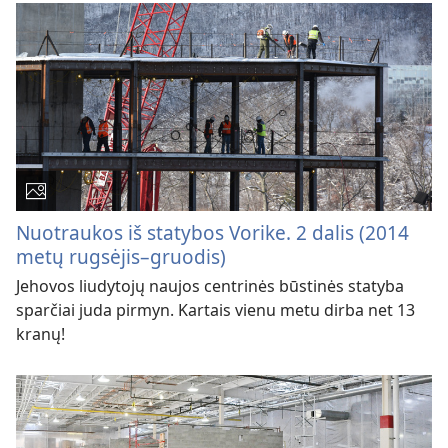
Nuotraukos iš statybos Vorike. 2 dalis (2014
metų rugsėjis–gruodis)
Jehovos liudytojų naujos centrinės būstinės statyba
sparčiai juda pirmyn. Kartais vienu metu dirba net 13
kranų!