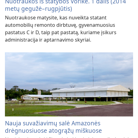
Nuotraukos iš statybos Vorike. 1 dalis (2014
metų gegužė–rugpjūtis)
Nuotraukose matysite, kas nuveikta statant
automobilių remonto dirbtuvę, gyvenamuosius
pastatus C ir D, taip pat pastatą, kuriame įsikurs
administracija ir aptarnavimo skyriai.
Nauja suvažiavimų salė Amazonės
drėgnuosiuose atogrąžų miškuose