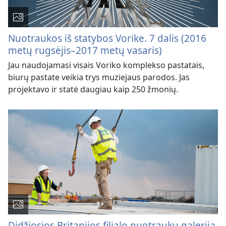
Nuotraukos iš statybos Vorike. 7 dalis (2016
metų rugsėjis–2017 metų vasaris)
Jau naudojamasi visais Voriko komplekso pastatais,
biurų pastate veikia trys muziejaus parodos. Jas
projektavo ir statė daugiau kaip 250 žmonių.
Didžiosios Britanijos filialo nuotraukų galerija.