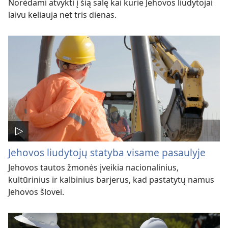
Norėdami atvykti į šią salę kai kurie Jehovos liudytojai
laivu keliauja net tris dienas.
Jehovos liudytojų statyba visame pasaulyje
Jehovos tautos žmonės įveikia nacionalinius,
kultūrinius ir kalbinius barjerus, kad pastatytų namus
Jehovos šlovei.