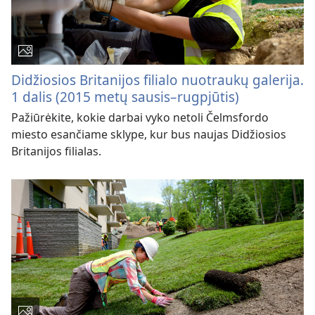
Didžiosios Britanijos filialo nuotraukų galerija.
1 dalis (2015 metų sausis–rugpjūtis)
Pažiūrėkite, kokie darbai vyko netoli Čelmsfordo
miesto esančiame sklype, kur bus naujas Didžiosios
Britanijos filialas.