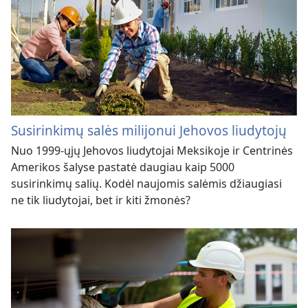
Susirinkimų salės milijonui Jehovos liudytojų
Nuo 1999-ųjų Jehovos liudytojai Meksikoje ir Centrinės
Amerikos šalyse pastatė daugiau kaip 5000
susirinkimų salių. Kodėl naujomis salėmis džiaugiasi
ne tik liudytojai, bet ir kiti žmonės?