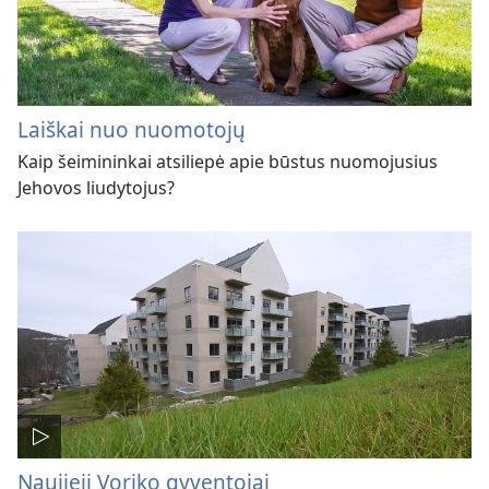
Laiškai nuo nuomotojų
Kaip šeimininkai atsiliepė apie būstus nuomojusius
Jehovos liudytojus?
Naujieji Voriko gyventojai