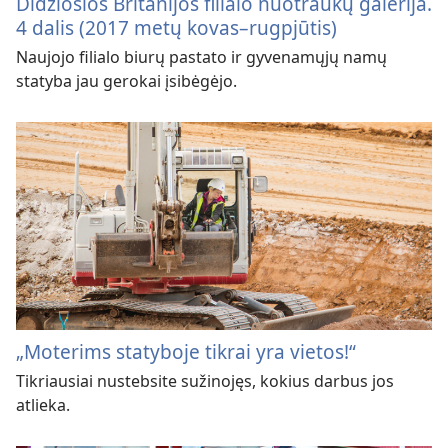
Didžiosios Britanijos filialo nuotraukų galerija.
4 dalis (2017 metų kovas–rugpjūtis)
Naujojo filialo biurų pastato ir gyvenamųjų namų
statyba jau gerokai įsibėgėjo.
„Moterims statyboje tikrai yra vietos!“
Tikriausiai nustebsite sužinojęs, kokius darbus jos
atlieka.