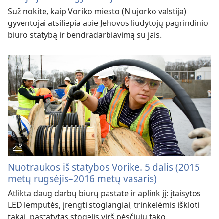
Sužinokite, kaip Voriko miesto (Niujorko valstija)
gyventojai atsiliepia apie Jehovos liudytojų pagrindinio
biuro statybą ir bendradarbiavimą su jais.
Nuotraukos iš statybos Vorike. 5 dalis (2015
metų rugsėjis–2016 metų vasaris)
Atlikta daug darbų biurų pastate ir aplink jį: įtaisytos
LED lemputės, įrengti stoglangiai, trinkelėmis iškloti
takai, pastatytas stogelis virš pėsčiųjų tako.