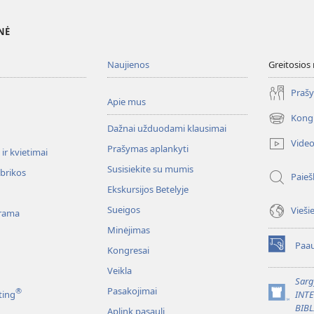
NĖ
Naujienos
Greitosios
Prašy
Apie mus
Kong
(atsiveria
Dažnai užduodami klausimai
naujas
Vide
Prašymas aplankyti
langas)
ir kvietimai
Susisiekite su mumis
ubrikos
Paieš
Ekskursijos Betelyje
Sueigos
Vieši
rama
Minėjimas
Paau
Kongresai
(atsiveria
naujas
Veikla
langas)
Sarg
Pasakojimai
®
ting
INT
(atsiveria
BIBL
Aplink pasaulį
naujas