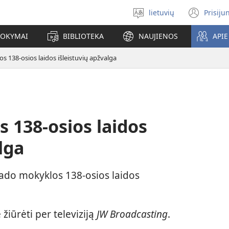
lietuvių
Prisiju
Pasirinkite
(ats
kalbą
nauj
MOKYMAI
BIBLIOTEKA
NAUJIENOS
API
lang
s 138-osios laidos išleistuvių apžvalga
 138-osios laidos
lga
eado mokyklos 138-osios laidos
 žiūrėti per televiziją
JW Broadcasting
.