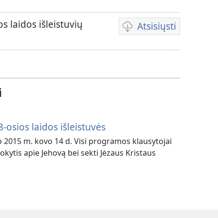
 laidos išleistuvių
Atsisiųsti
Vaizdo
failų
atsisiuntimo
parinktys
i
osios laidos išleistuvės
 2015 m. kovo 14 d. Visi programos klausytojai
okytis apie Jehovą bei sekti Jėzaus Kristaus