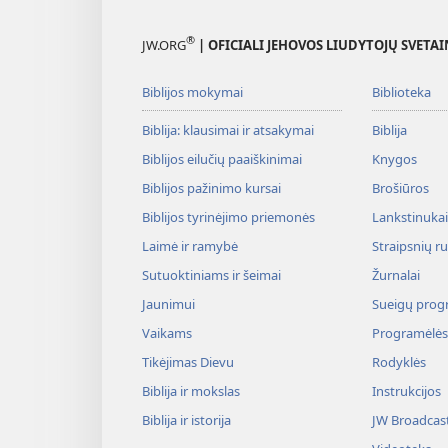
®
JW.ORG
| OFICIALI JEHOVOS LIUDYTOJŲ SVETAI
Biblijos mokymai
Biblioteka
Biblija: klausimai ir atsakymai
Biblija
Biblijos eilučių paaiškinimai
Knygos
Biblijos pažinimo kursai
Brošiūros
Biblijos tyrinėjimo priemonės
Lankstinukai 
Laimė ir ramybė
Straipsnių r
Sutuoktiniams ir šeimai
Žurnalai
Jaunimui
Sueigų prog
Vaikams
Programėlės
Tikėjimas Dievu
Rodyklės
Biblija ir mokslas
Instrukcijos
Biblija ir istorija
JW Broadcas