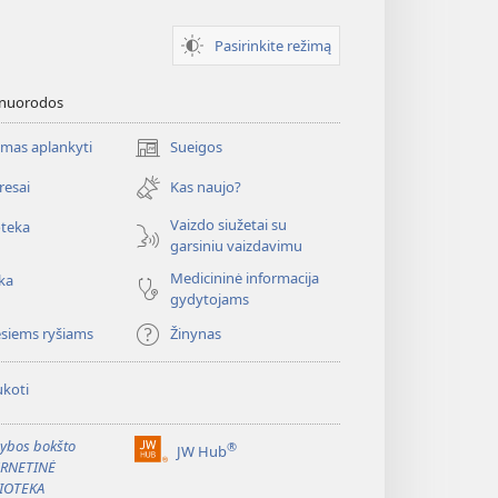
Pasirinkite režimą
 nuorodos
mas aplankyti
Sueigos
(atsiveria
naujas
resai
Kas naujo?
langas)
Vaizdo siužetai su
oteka
garsiniu vaizdavimu
Medicininė informacija
ka
gydytojams
esiems ryšiams
Žinynas
koti
ybos bokšto
®
JW Hub
(atsiveria
ERNETINĖ
naujas
IOTEKA