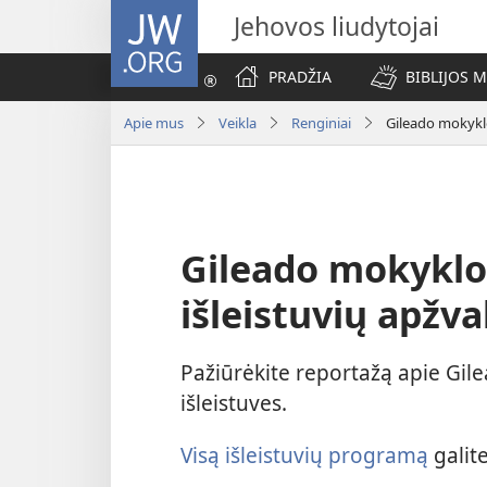
JW.ORG
Jehovos liudytojai
PRADŽIA
BIBLIJOS 
Apie mus
Veikla
Renginiai
Gileado mokyklo
Gileado mokyklos
išleistuvių apžva
Pažiūrėkite reportažą apie Gil
išleistuves.
Visą išleistuvių programą
galite