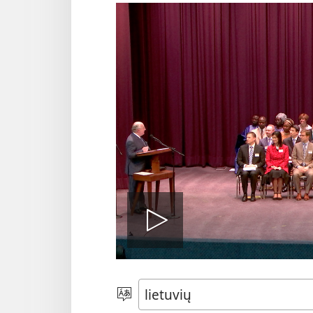
Leisti
įrašą
Pasirinkite