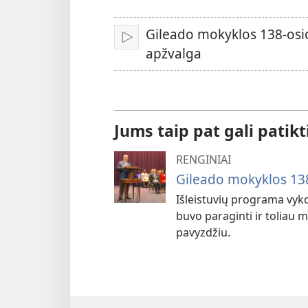
kalbą
Gileado mokyklos 138-osios
Leisti
apžvalga
Jums taip pat gali patikt
RENGINIAI
Gileado mokyklos 138-
Išleistuvių programa vyko
buvo paraginti ir toliau m
pavyzdžiu.