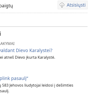
Atsisiųsti
ibaigtų
Vaizdo
failų
atsisiuntimo
parinktys
i
TSAKYMAI
valdant Dievo Karalystei?
ei atneš Dievo įkurta Karalystė.
plink pasaulį“
583 Jehovos liudytojai leidosi į dešimties
saulį.