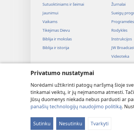
Sutuoktiniams ir šeimai
Žurnalai
Jaunimui
Sueigų prog
Vaikams
Programėlės
Tikėjimas Dievu
Rodyklės
Biblija ir mokslas
Instrukcijos
Biblija ir istorija
JW Broadcas
Videoteka
Muzika
Privatumo nustatymai
Audiospektak
Biblijos ska
Norėdami užtikrinti patogų naršymą šioje svet
tinkamai veiktų, ir jų neįmanoma atmesti. Tačia
Jūsų duomenys niekada nebus parduoti ar pana
panašių technologijų naudojimo politiką
. Nus
Copyright
© 2026 Watch Tower Bible and Tra
Sutinku
Nesutinku
Tvarkyti