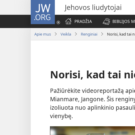
JW.ORG
Jehovos liudytojai
PRADŽIA
BIBLIJOS 
Apie mus
Veikla
Renginiai
Norisi, kad tai 
Norisi, kad tai n
Pažiūrėkite videoreportažą api
Mianmare, Jangone. Šis renginy
izoliuota nuo aplinkinio pasauli
vienybę.