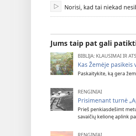
Norisi, kad tai niekad nes
Leisti
Jums taip pat gali patikt
BIBLIJA: KLAUSIMAI IR A
Kas Žemėje pasikeis 
Paskaitykite, ką gera žem
RENGINIAI
Prisimenant turnė „A
Prieš penkiasdešimt metų 
savaičių kelionę aplink pa
RENGINIAI