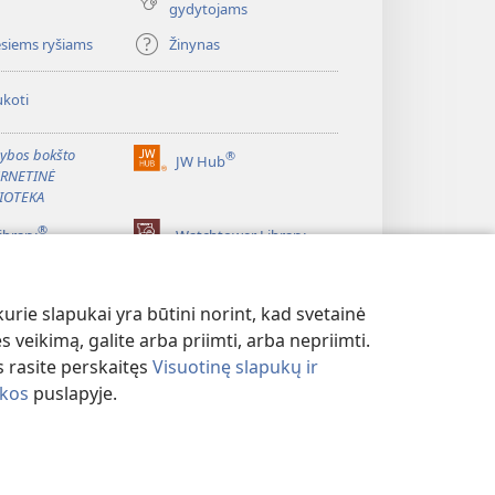
gydytojams
esiems ryšiams
Žinynas
koti
ybos bokšto
®
JW Hub
(atsiveria
ERNETINĖ
naujas
IOTEKA
langas)
®
ibrary
Watchtower Library
rie slapukai yra būtini norint, kad svetainė
s veikimą, galite arba priimti, arba nepriimti.
 rasite perskaitęs
Visuotinę slapukų ir
ikos
puslapyje.
MO POLITIKA
|
PRIVATUMO NUSTATYMAI