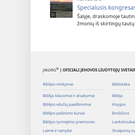
Specialusis kongresas
Šalyje, draskomoje tautin
žmonių iš skirtingų tautų 
®
JW.ORG
| OFICIALI JEHOVOS LIUDYTOJŲ SVETAI
Biblijos mokymai
Biblioteka
Biblija: klausimai ir atsakymai
Biblija
Biblijos eilučių paaiškinimai
Knygos
Biblijos pažinimo kursai
Brošiūros
Biblijos tyrinėjimo priemonės
Lankstinukai 
Laimė ir ramybė
Straipsnių r