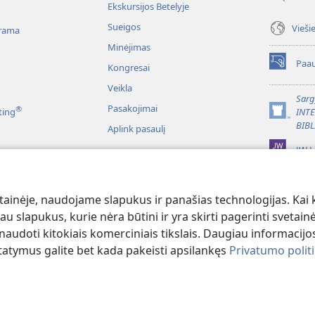
Ekskursijos Betelyje
Sueigos
Vieši
rama
Minėjimas
Paau
Kongresai
(atsiveria
naujas
Veikla
langas)
Sarg
Pasakojimai
®
ting
INT
(atsiveria
BIBL
Aplink pasaulį
naujas
langas)
JW L
liai
itymas vaidmenimis
ainėje, naudojame slapukus ir panašias technologijas. Kai ku
u slapukus, kurie nėra būtini ir yra skirti pagerinti svetainė
udoti kitokiais komerciniais tikslais. Daugiau informacijos
tatymus galite bet kada pakeisti apsilankęs
Privatumo polit
ct Society of Pennsylvania.
NAUDOJIMOSI SVETAINE SĄLYGOS
|
PRIVATU