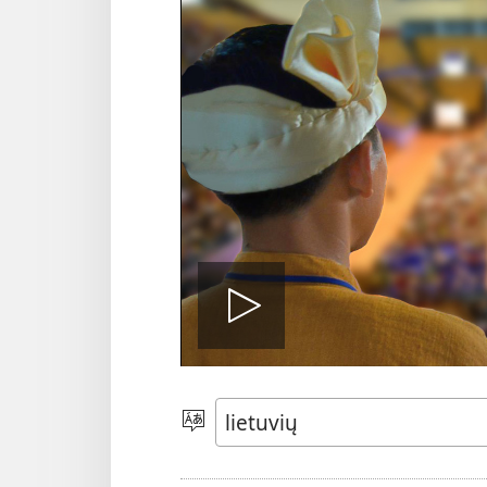
Leisti
įrašą
Pasirinkite
kalbą