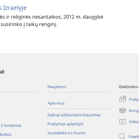
 Izraelyje
ės ir religinės nesantaikos, 2012 m. daugybė
susirinko į taikų renginį.
NĖ
Naujienos
Greitosios
Prašy
Apie mus
Kong
(atsiveria
Dažnai užduodami klausimai
naujas
Vide
Prašymas aplankyti
langas)
ir kvietimai
Susisiekite su mumis
ubrikos
Paieš