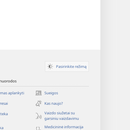
Pasirinkite režimą
 nuorodos
mas aplankyti
Sueigos
(atsiveria
naujas
resai
Kas naujo?
langas)
Vaizdo siužetai su
oteka
garsiniu vaizdavimu
Medicininė informacija
ka