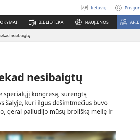
lietuvių
Prisiju
Pasirinkite
(ats
kalbą
nauj
MOKYMAI
BIBLIOTEKA
NAUJIENOS
API
lang
niekad nesibaigtų
iekad nesibaigtų
e specialųjį kongresą, surengtą
s šalyje, kuri ilgus dešimtmečius buvo
o, gerai paliudijo mūsų brolišką meilę ir