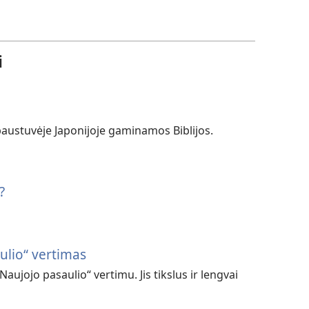
i
paustuvėje Japonijoje gaminamos Biblijos.
?
aulio“ vertimas
Naujojo pasaulio“ vertimu. Jis tikslus ir lengvai