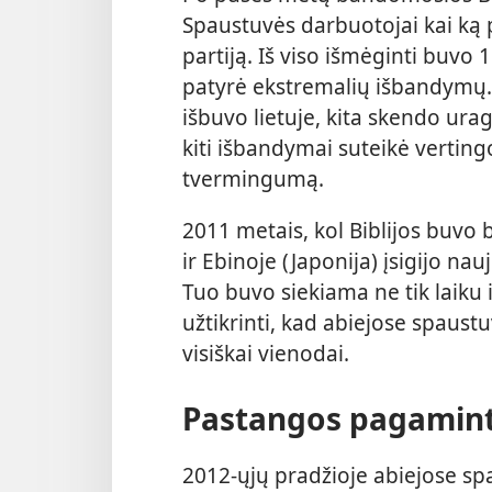
Spaustuvės darbuotojai kai ką 
partiją. Iš viso išmėginti buvo 
patyrė ekstremalių išbandymų. P
išbuvo lietuje, kita skendo ura
kiti išbandymai suteikė vertin
tvermingumą.
2011 metais, kol Biblijos buvo
ir Ebinoje (Japonija) įsigijo na
Tuo buvo siekiama ne tik laiku i
užtikrinti, kad abiejose spaust
visiškai vienodai.
Pastangos pagaminti 
2012-ųjų pradžioje abiejose s