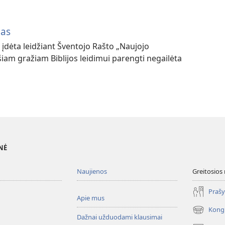
mas
įdėta leidžiant Šventojo Rašto „Naujojo
šiam gražiam Biblijos leidimui parengti negailėta
NĖ
Naujienos
Greitosios
Prašy
Apie mus
Kong
(atsiveria
Dažnai užduodami klausimai
naujas