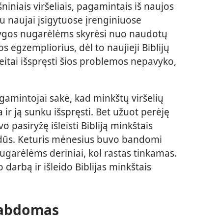
šniniais viršeliais, pagamintais iš naujos
u naujai įsigytuose įrenginiuose
knygos nugarėlėms skyrėsi nuo naudotų
egzempliorius, dėl to naujieji Biblijų
reitai išspręsti šios problemos nepavyko,
gamintojai sakė, kad minkštų viršelių
ir ją sunku išspręsti. Bet užuot perėję
vo pasiryžę išleisti Bibliją minkštais
vaizdūs. Keturis mėnesius buvo bandomi
 nugarėlėms deriniai, kol rastas tinkamas.
darbą ir išleido Biblijas minkštais
tabdomas