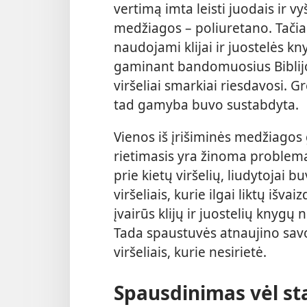
vertimą imta leisti juodais ir vy
medžiagos – poliuretano. Tačia
naudojami klijai ir juostelės 
gaminant bandomuosius Biblijos 
viršeliai smarkiai riesdavosi. G
tad gamyba buvo sustabdyta.
Vienos iš įrišiminės medžiagos 
rietimasis yra žinoma problema 
prie kietų viršelių, liudytojai bu
viršeliais, kurie ilgai liktų iš
įvairūs klijų ir juostelių knygų
Tada spaustuvės atnaujino savo 
viršeliais, kurie nesirietė.
Spausdinimas vėl s