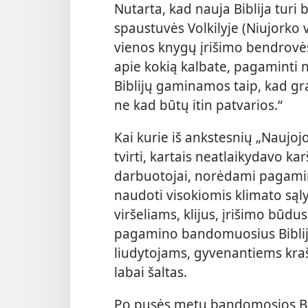
Nutarta, kad nauja Biblija turi b
spaustuvės Volkilyje (Niujorko v
vienos knygų įrišimo bendrovės 
apie kokią kalbate, pagaminti
Biblijų gaminamos taip, kad graž
ne kad būtų itin patvarios.“
Kai kurie iš ankstesnių „Naujo
tvirti, kartais neatlaikydavo ka
darbuotojai, norėdami pagamint
naudoti visokiomis klimato są
viršeliams, klijus, įrišimo būdu
pagamino bandomuosius Biblijo
liudytojams, gyvenantiems kraš
labai šaltas.
Po pusės metų bandomosios Bib