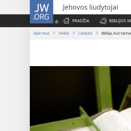
JW.ORG
Jehovos liudytojai
PRADŽIA
BIBLIJOS 
Apie mus
Veikla
Leidyba
Biblija, kuri tarna