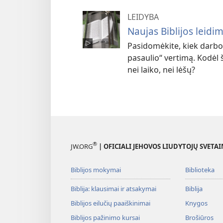
LEIDYBA
Naujas Biblijos leidi
Pasidomėkite, kiek darbo 
pasaulio“ vertimą. Kodėl 
nei laiko, nei lėšų?
®
JW.ORG
| OFICIALI JEHOVOS LIUDYTOJŲ SVETAI
Biblijos mokymai
Biblioteka
Biblija: klausimai ir atsakymai
Biblija
Biblijos eilučių paaiškinimai
Knygos
Biblijos pažinimo kursai
Brošiūros