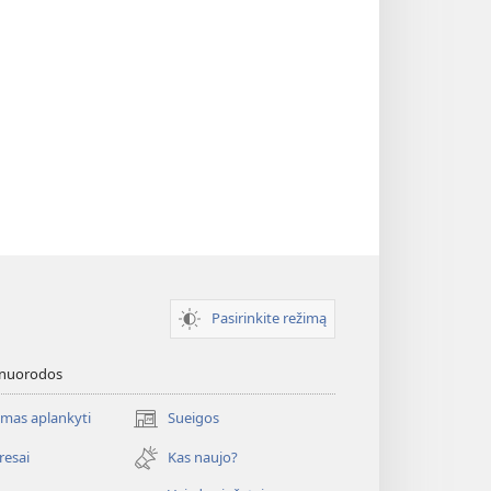
Pasirinkite režimą
 nuorodos
mas aplankyti
Sueigos
(atsiveria
naujas
resai
Kas naujo?
langas)