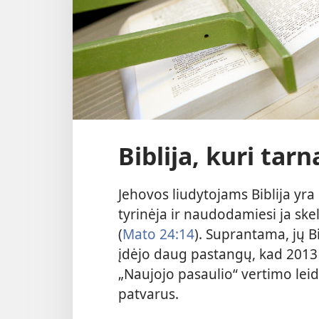
Biblija, kuri tarn
Jehovos liudytojams Biblija yra 
tyrinėja ir naudodamiesi ja ske
(
Mato 24:14
). Suprantama, jų Bi
įdėjo daug pastangų, kad 2013
„Naujojo pasaulio“ vertimo leid
patvarus.