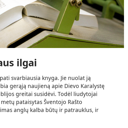
aus ilgai
pati svarbiausia knyga. Jie nuolat ją
lbia gerąją naujieną apie Dievo Karalystę
blijos greitai susidėvi. Todėl liudytojai
 metų pataisytas Šventojo Rašto
imas anglų kalba būtų ir patrauklus, ir