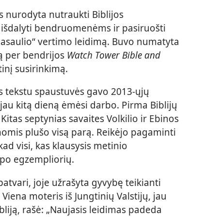
 nurodyta nutraukti Biblijos
 išdalyti bendruomenėms ir pasiruošti
pasaulio“ vertimo leidimą. Buvo numatyta
ąją per bendrijos
Watch Tower Bible and
inį susirinkimą.
s tekstu spaustuvės gavo 2013-ųjų
 jau kitą dieną ėmėsi darbo. Pirma Biblijų
 Kitas septynias savaites Volkilio ir Ebinos
omis plušo visą parą. Reikėjo pagaminti
 kad visi, kas klausysis metinio
po egzempliorių.
 patvari, joje užrašyta gyvybę teikianti
 Viena moteris iš Jungtinių Valstijų, jau
ibliją, rašė: „Naujasis leidimas padeda