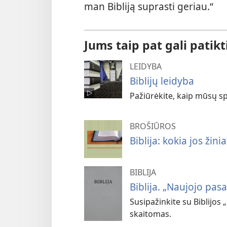
man Bibliją suprasti geriau.“
Jums taip pat gali patikt
LEIDYBA
Biblijų leidyba
Pažiūrėkite, kaip mūsų s
BROŠIŪROS
Biblija: kokia jos žinia
BIBLIJA
Biblija. „Naujojo pas
Susipažinkite su Biblijos „
skaitomas.