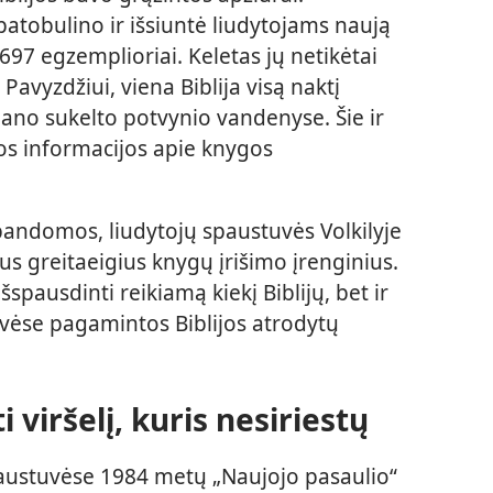
patobulino ir išsiuntė liudytojams naują
1697 egzemplioriai. Keletas jų netikėtai
avyzdžiui, viena Biblija visą naktį
gano sukelto potvynio vandenyse. Šie ir
gos informacijos apie knygos
 bandomos, liudytojų spaustuvės Volkilyje
ujus greitaeigius knygų įrišimo įrenginius.
šspausdinti reikiamą kiekį Biblijų, bet ir
uvėse pagamintos Biblijos atrodytų
viršelį, kuris nesiriestų
paustuvėse 1984 metų „Naujojo pasaulio“