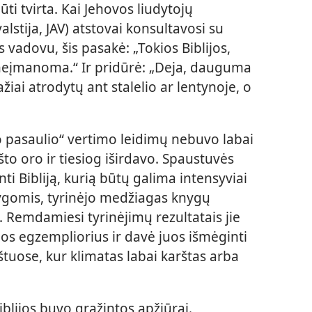
ūti tvirta. Kai Jehovos liudytojų
alstija, JAV) atstovai konsultavosi su
vadovu, šis pasakė: „Tokios Biblijos,
 neįmanoma.“ Ir pridūrė: „Deja, dauguma
iai atrodytų ant stalelio ar lentynoje, o
jo pasaulio“ vertimo leidimų nebuvo labai
ršto oro ir tiesiog iširdavo. Spaustuvės
i Bibliją, kurią būtų galima intensyviai
lygomis, tyrinėjo medžiagas knygų
s. Remdamiesi tyrinėjimų rezultatais jie
s egzempliorius ir davė juos išmėginti
tuose, kur klimatas labai karštas arba
lijos buvo grąžintos apžiūrai.