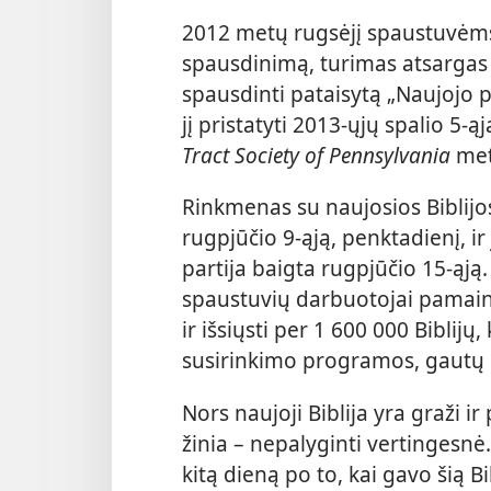
2012 metų rugsėjį spaustuvėms
spausdinimą, turimas atsargas
spausdinti pataisytą „Naujojo 
jį pristatyti 2013-ųjų spalio 5-
Tract Society of Pennsylvania
met
Rinkmenas su naujosios Biblijo
rugpjūčio 9-ąją, penktadienį, ir
partija baigta rugpjūčio 15-ąją.
spaustuvių darbuotojai pamain
ir išsiųsti per 1 600 000 Biblijų,
susirinkimo programos, gautų 
Nors naujoji Biblija yra graži ir
žinia – nepalyginti vertingesnė.
kitą dieną po to, kai gavo šią B