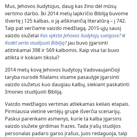
Mus, Jehovos liudytojus, daug kas žino dėl mūsų
vertimo darbo. Iki 2014 metų lapkričio Bibliją buvome
išvertę į 125 kalbas, o ją aiškinančią literatūrą – į 742.
Taip pat verčiame vaizdo medžiagą. 2015-ųjų sausį
vaizdo siužetai
Kas vyksta Jehovos liudytojų sueigose?
ir
Kodėl verta studijuoti Bibliją?
jau buvo įgarsinti
atitinkamai 398 ir 569 kalbomis. Kaip visa tai buvo
atlikta ir kokiam tikslui?
2014 metų kovą Jehovos liudytojų Vadovaujančioji
taryba nurodė filialams visame pasaulyje įgarsinti
vaizdo siužetus kuo daugiau kalbų, siekiant paskatinti
žmones studijuoti Bibliją.
Vaizdo medžiagos vertimas atliekamas keliais etapais.
Pirmiausia vietinė vertėjų grupė išverčia scenarijų.
Paskui parenkami asmenys, kurie ta kalba įgarsins
vaizdo siužete girdimas frazes. Tada įrašų studijos
personalas padaro garso įrašus, juos redaguoja, taip