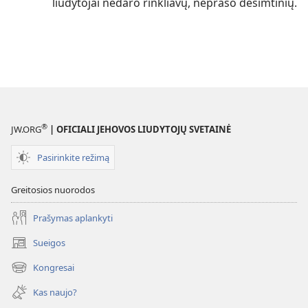
liudytojai nedaro rinkliavų, neprašo dešimtinių.
®
JW.ORG
| OFICIALI JEHOVOS LIUDYTOJŲ SVETAINĖ
Pasirinkite režimą
Greitosios nuorodos
Prašymas aplankyti
Sueigos
(atsiveria
naujas
Kongresai
(atsiveria
langas)
naujas
Kas naujo?
langas)