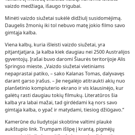
vaizdo medžiaga, išaugo trigubai.
Minėti vaizdo siužetai sukėlė didžiulį susidomėjimą.
Daugelis žmonių iki tol nebuvo matę jokio filmo savo
gimtąja kalba.
Viena kalbų, kuria išleisti vaizdo siužetai, yra
pitjantjatjara. Ja kalba kiek daugiau nei 2500 Australijos
gyventojų. Įrašai buvo daromi Šiaurės teritorijoje Alis
Springso mieste. „Vaizdo siužetai vietiniams
nepaprastai patiko, – sako Kalanas Tomas, dalyvavęs
darant garso įrašus. – Jie negalėjo atitraukti akių nuo
planšetinio kompiuterio ekrano ir vis klausinėjo, kur
galėtų rasti daugiau tokių filmukų. Literatūros šia
kalba yra labai mažai, tad girdėdami ką nors savo
gimtąja kalba, o ypač ir matydami, tiesiog džiūgavo.“
Kamerūne du liudytojai skobtine valtimi plaukė
aukštupio link. Trumpam išlipę į krantą, pigmėjų