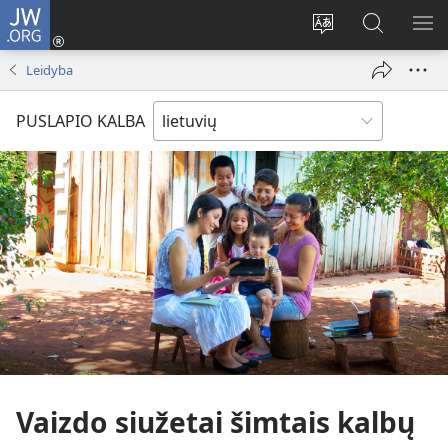
JW.ORG
Prisijungti
(atsiveria
Pakeisti
Paieška
RO
naujas
svetainės
svetainėj
ME
Leidyba
langas)
kalbą
JW.ORG
PUSLAPIO KALBA
Vaizdo siužetai šimtais kalbų