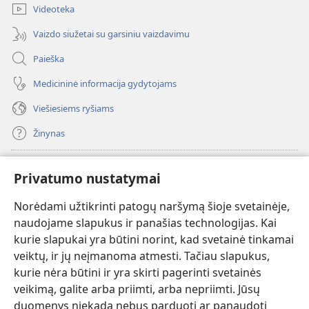
Videoteka
Vaizdo siužetai su garsiniu vaizdavimu
Paieška
Medicininė informacija gydytojams
Viešiesiems ryšiams
Žinynas
Paaukoti
(atsiveria
Privatumo nustatymai
naujas
langas)
Norėdami užtikrinti patogų naršymą šioje svetainėje,
Sargybos bokšto INTERNETINĖ BIBLIOTEKA
(atsiveria
naudojame slapukus ir panašias technologijas. Kai
naujas
®
JW Hub
kurie slapukai yra būtini norint, kad svetainė tinkamai
langas)
(atsiveria
veiktų, ir jų neįmanoma atmesti. Tačiau slapukus,
naujas
®
JW Library
langas)
kurie nėra būtini ir yra skirti pagerinti svetainės
veikimą, galite arba priimti, arba nepriimti. Jūsų
Watchtower Library
duomenys niekada nebus parduoti ar panaudoti