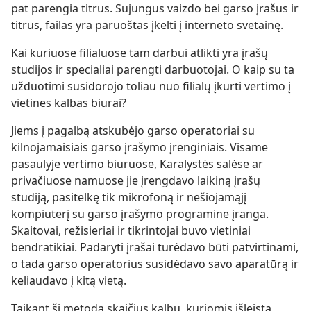
pat parengia titrus. Sujungus vaizdo bei garso įrašus ir
titrus, failas yra paruoštas įkelti į interneto svetainę.
Kai kuriuose filialuose tam darbui atlikti yra įrašų
studijos ir specialiai parengti darbuotojai. O kaip su ta
užduotimi susidorojo toliau nuo filialų įkurti vertimo į
vietines kalbas biurai?
Jiems į pagalbą atskubėjo garso operatoriai su
kilnojamaisiais garso įrašymo įrenginiais. Visame
pasaulyje vertimo biuruose, Karalystės salėse ar
privačiuose namuose jie įrengdavo laikiną įrašų
studiją, pasitelkę tik mikrofoną ir nešiojamąjį
kompiuterį su garso įrašymo programine įranga.
Skaitovai, režisieriai ir tikrintojai buvo vietiniai
bendratikiai. Padaryti įrašai turėdavo būti patvirtinami,
o tada garso operatorius susidėdavo savo aparatūrą ir
keliaudavo į kitą vietą.
Taikant šį metodą skaičius kalbų, kuriomis išleista