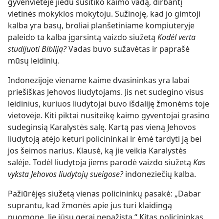
gyvenvietėje jiedu susitiko kaimo vadą, dirbantį
vietinės mokyklos mokytoju. Sužinoję, kad jo gimtoji
kalba yra basų, broliai planšetiniame kompiuteryje
paleido ta kalba įgarsintą vaizdo siužetą
Kodėl verta
studijuoti Bibliją?
Vadas buvo sužavėtas ir paprašė
mūsų leidinių.
Indonezijoje viename kaime dvasininkas yra labai
priešiškas Jehovos liudytojams. Jis net sudegino visus
leidinius, kuriuos liudytojai buvo išdaliję žmonėms toje
vietovėje. Kiti piktai nusiteikę kaimo gyventojai grasino
sudeginsią Karalystės salę. Kartą pas vieną Jehovos
liudytoją atėjo keturi policininkai ir ėmė tardyti ją bei
jos šeimos narius. Klausė, ką jie veikia Karalystės
salėje. Todėl liudytoja jiems parodė vaizdo siužetą
Kas
vyksta Jehovos liudytojų sueigose?
indoneziečių kalba.
Pažiūrėjęs siužetą vienas policininkų pasakė: „Dabar
suprantu, kad žmonės apie jus turi klaidingą
nuomonę. Jie jūsų gerai nepažįsta.“ Kitas policininkas