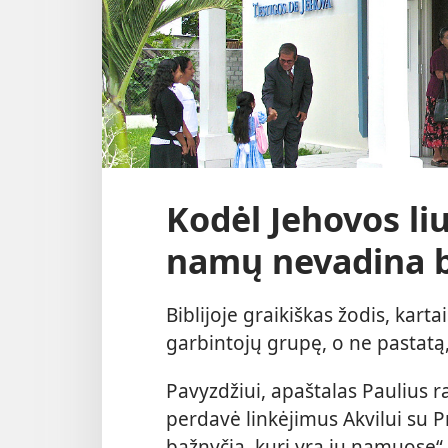
Kodėl Jehovos li
namų nevadina b
Biblijoje graikiškas žodis, kart
garbintojų grupę, o ne pastatą,
Pavyzdžiui, apaštalas Paulius 
perdavė linkėjimus Akvilui su Pr
bažnyčią, kuri yra jų namuose“ 