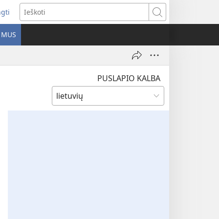
ngti
iveria
Ieškoti
as
E MUS
as)
PUSLAPIO KALBA