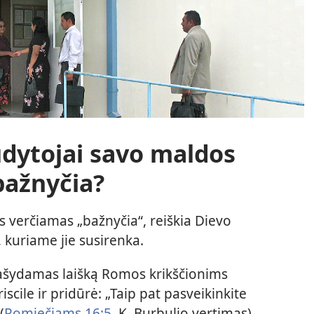
udytojai savo maldos
ažnyčia?
ais verčiamas „bažnyčia“, reiškia Dievo
 kuriame jie susirenka.
rašydamas laišką Romos krikščionims
iscile ir pridūrė: „Taip pat pasveikinkite
(
Romiečiams 16:5
, K. Burbulio vertimas).