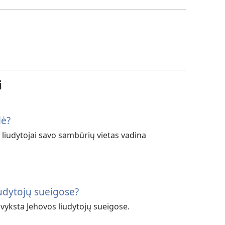
i
lė?
 liudytojai savo sambūrių vietas vadina
iudytojų sueigose?
vyksta Jehovos liudytojų sueigose.