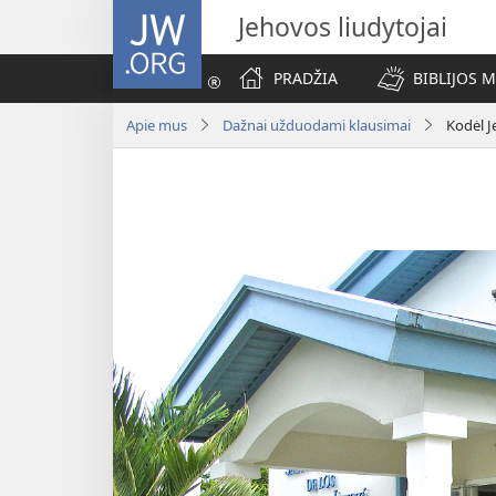
JW.ORG
Jehovos liudytojai
PRADŽIA
BIBLIJOS 
Apie mus
Dažnai užduodami klausimai
Kodėl J