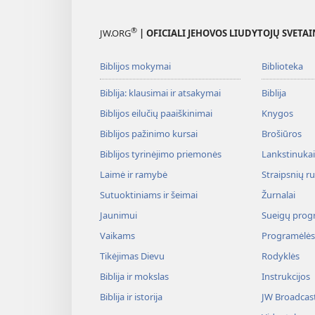
®
JW.ORG
| OFICIALI JEHOVOS LIUDYTOJŲ SVETAI
Biblijos mokymai
Biblioteka
Biblija: klausimai ir atsakymai
Biblija
Biblijos eilučių paaiškinimai
Knygos
Biblijos pažinimo kursai
Brošiūros
Biblijos tyrinėjimo priemonės
Lankstinukai 
Laimė ir ramybė
Straipsnių r
Sutuoktiniams ir šeimai
Žurnalai
Jaunimui
Sueigų prog
Vaikams
Programėlės
Tikėjimas Dievu
Rodyklės
Biblija ir mokslas
Instrukcijos
Biblija ir istorija
JW Broadcas