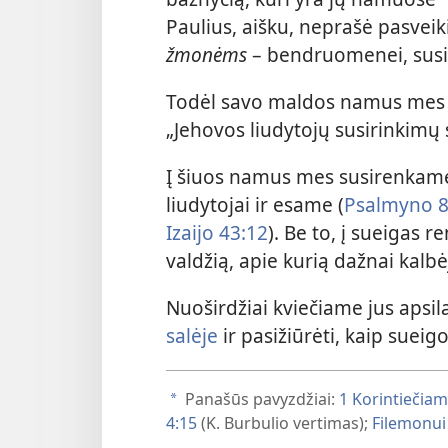
Paulius, aišku, neprašė pasveiki
žmonėms
– bendruomenei, susi
Todėl savo maldos namus mes 
„Jehovos liudytojų susirinkimų 
Į šiuos namus mes susirenkame 
liudytojai ir esame (
Psalmyno 8
Izaijo 43:12
). Be to, į sueigas 
valdžią, apie kurią dažnai kalbė
Nuoširdžiai kviečiame jus apsi
salėje
ir pasižiūrėti, kaip sueig
Panašūs pavyzdžiai:
1 Korintiečiam
a
4:15
(K. Burbulio vertimas);
Filemonui