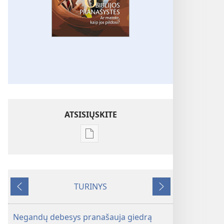
ATSISIŲSKITE
Skaitmeninių
leidinių
atsisiuntimo
parinktys
TURINYS
SARGYBOS
Ankstesnis
Tolesnis
BOKŠTAS
2011 m.
Negandų debesys pranašauja giedrą
gegužė