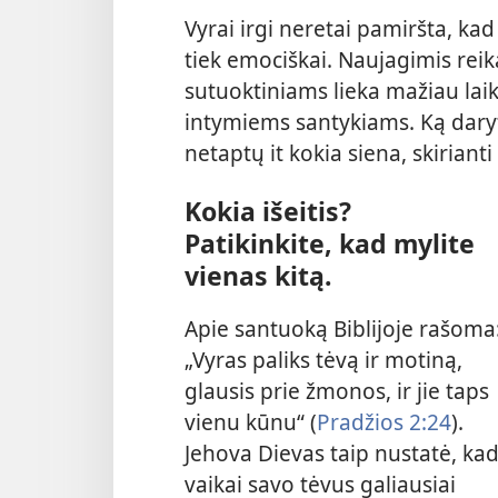
Vyrai irgi neretai pamiršta, ka
tiek emociškai. Naujagimis rei
sutuoktiniams lieka mažiau laik
intymiems santykiams. Ką daryti
netaptų it kokia siena, skirianti
Kokia išeitis?
Patikinkite, kad mylite
vienas kitą.
Apie santuoką Biblijoje rašoma
„Vyras paliks tėvą ir motiną,
glausis prie žmonos, ir jie taps
vienu kūnu“ (
Pradžios 2:24
).
Jehova Dievas taip nustatė, ka
vaikai savo tėvus galiausiai