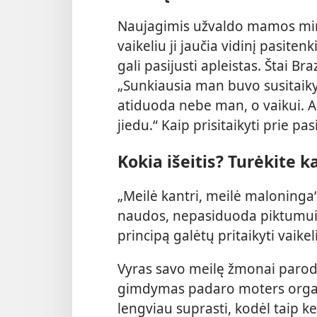
Naujagimis užvaldo mamos mint
vaikeliu ji
jaučia vidinį pasitenk
gali pasijusti apleistas. Štai Br
„Sunkiausia man buvo susitaiky
atiduoda nebe man, o vaikui.
jiedu.“ Kaip prisitaikyti prie pa
Kokia išeitis? Turėkite k
„Meilė kantri, meilė maloninga“
naudos, nepasiduoda piktumui“
principą galėtų pritaikyti vaike
Vyras savo meilę žmonai parodys
gimdymas padaro moters organi
lengviau suprasti, kodėl taip k