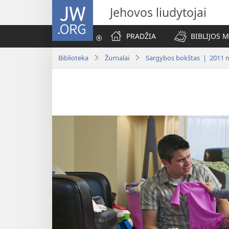
JW.ORG
Jehovos liudytojai
PRADŽIA
BIBLIJOS 
Biblioteka
Žurnalai
Sargybos bokštas | 2011 