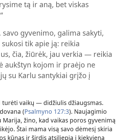
rysime tą ir aną, bet viskas
“
, savo gyvenimo, galima sakyti,
ukosi tik apie ją: reikia
us, čia, žiūrėk, jau verkia — reikia
tė aukštyn kojom ir praėjo ne
 su Karlu santykiai grįžo į
d turėti vaikų — didžiulis džiaugsmas.
 dovana (
Psalmyno 127:3
). Naujagimio
su Marija, žino, kad vaikas poros gyvenimą
sitikėjo. Štai mama visą savo dėmesį skiria
jos kūnas ir širdis atsiliepia į kiekvieną