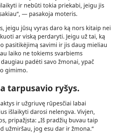
aikyti ir nebūti tokia priekabi, jeigu jis
 sakiau“, — pasakoja moteris.
 jeigu jūsų vyras daro ką nors kitaip nei
ikuoti ar viską perdaryti. Jeigu už tai, ką
jo pasitikėjimą savimi ir jis daug mieliau
žiau laiko ne tokiems svarbiems
 daugiau padėti savo žmonai, ypač
io gimimo.
a tarpusavio ryšys.
ktys ir užgriuvę rūpesčiai labai
us išlaikyti darosi nelengva. Vivjen,
s, pripažįsta: „Iš pradžių buvau taip
ad užmiršau, jog esu dar ir žmona.“