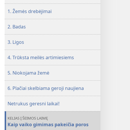
1. Žemės drebėjimai
2. Badas
3. Ligos
4. Trūksta meilės artimiesiems
5. Niokojama žemė
6. Plačiai skelbiama geroji naujiena
Netrukus geresni laikai!
KELIAS Į ŠEIMOS LAIMĘ
Kaip vaiko gimimas pakeičia poros