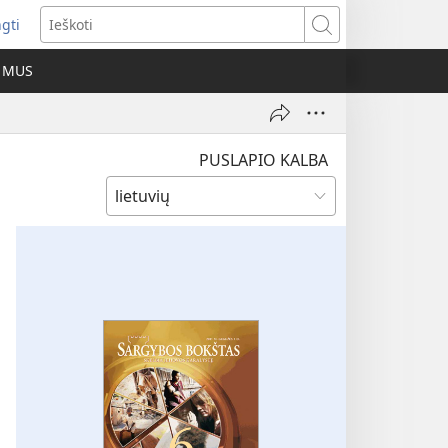
ngti
iveria
Ieškoti
as
E MUS
as)
PUSLAPIO KALBA