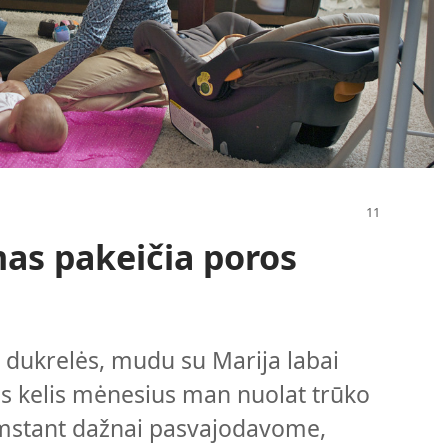
as pakeičia poros
 dukrelės, mudu su Marija labai
s kelis mėnesius man nuolat trūko
imstant dažnai pasvajodavome,