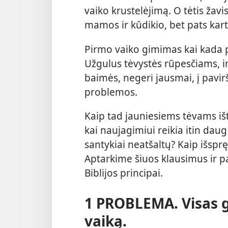
vaiko krustelėjimą. O tėtis žavi
mamos ir kūdikio, bet pats karta
Pirmo vaiko gimimas kai kada p
Užgulus tėvystės rūpesčiams, im
baimės, negeri jausmai, į pavir
problemos.
Kaip tad jauniesiems tėvams iš
kai naujagimiui reikia itin dau
santykiai neatšaltų? Kaip išspr
Aptarkime šiuos klausimus ir p
Biblijos principai.
1 PROBLEMA. Visas g
vaiką.