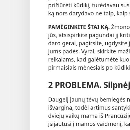
prižiūrėti kūdikį, turėdavau susil
ką nors darydavo ne taip, kaip
PAMĖGINKITE ŠTAI KĄ.
Žmonos,
jūs, atsispirkite pagundai jį krit
daro gerai, pagirsite, ugdysite 
jums padės. Vyrai, skirkite ma
reikalams, kad galėtumėte kuo
pirmaisiais mėnesiais po kūdik
2 PROBLEMA. Silpnėj
Daugelį jaunų tėvų bemiegės na
išvargina, todėl artimus santyki
dviejų vaikų mama iš Prancūzijo
įsijautusi į mamos vaidmenį, k