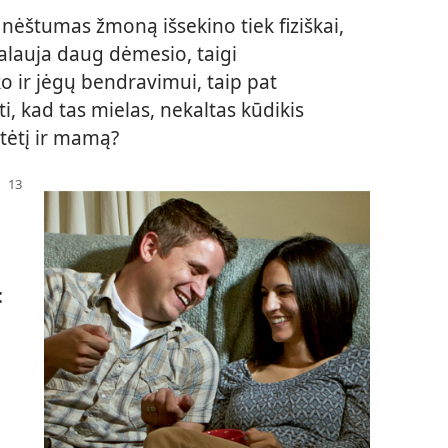
d nėštumas žmoną išsekino tiek fiziškai,
kalauja daug dėmesio, taigi
o ir jėgų bendravimui, taip pat
, kad tas mielas, nekaltas kūdikis
 tėtį ir mamą?
:
d