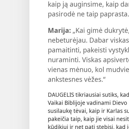
kaip ją auginsime, kaip da
pasirodė ne taip paprasta.
Marija:
„Kai gimė dukrytė
nebeturėjau. Dabar viskas s
pamaitinti, pakeisti vystykl
nuraminti. Viskas apsiver
vienas mėnuo, kol mudviejų
ankstesnes vėžes.“
DAUGELIS tikriausiai sutiks, ka
Vaikai Biblijoje vadinami Dievo
susilaukę tėvai, kaip ir Karlas 
pakeičia taip, kaip jie visai ne
kūdikiui ir net pati stebisi, kad 