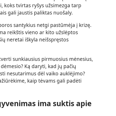
si, koks tvirtas ryšys užsimezga tarp
is gali jaustis paliktas nuošaly.
oros santykius netgi pastūmėja į krizę.
a reikštis vieno ar kito užslėptos
šių neretai iškyla neišspręstos
tverti sunkiausius pirmuosius mėnesius,
g dėmesio? Ką daryti, kad jų pačių
ęsti nesutarimus dėl vaiko auklėjimo?
ažiūrėkime, kaip tėvams gali padėti
yvenimas ima suktis apie