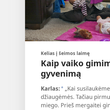
Kelias į šeimos laimę
Kaip vaiko gimim
gyvenimą
Karlas:
„Kai susilaukėme
*
džiaugėmės. Tačiau pirmu
miego. Prieš mergaitei g