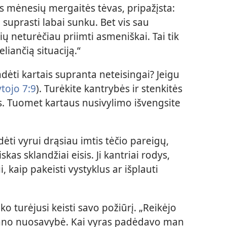
 mėnesių mergaitės tėvas, pripažįsta:
suprasti labai sunku. Bet vis sau
ų neturėčiau priimti asmeniškai. Tai tik
eliančią situaciją.“
ėti kartais supranta neteisingai? Jeigu
tojo 7:9
). Turėkite kantrybės ir stenkitės
ums. Tuomet kartaus nusivylimo išvengsite
ėti vyrui drąsiau imtis tėčio pareigų,
kas sklandžiai eisis. Ji kantriai rodys,
i, kaip pakeisti vystyklus ar išplauti
o turėjusi keisti savo požiūrį. „Reikėjo
mano nuosavybė. Kai vyras padėdavo man