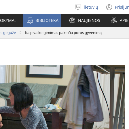
lietuvių
Prisiju
Pasirinkite
(ats
kalbą
nauj
MOKYMAI
BIBLIOTEKA
NAUJIENOS
API
lang
m. gegužė
Kaip vaiko gimimas pakeičia poros gyvenimą