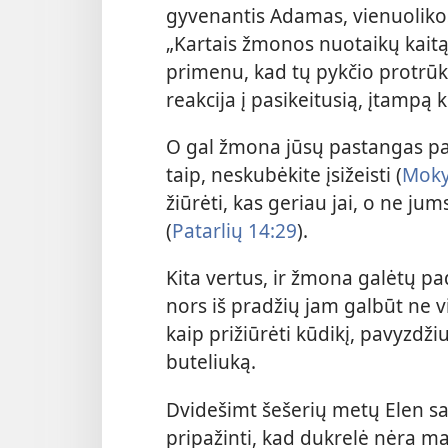
gyvenantis Adamas, vienuolikos
„Kartais žmonos nuotaikų kaitą 
primenu, kad tų pykčio protrūki
reakcija į pasikeitusią, įtampą k
O gal žmona jūsų pastangas pad
taip, neskubėkite įsižeisti (
Moky
žiūrėti, kas geriau jai, o ne j
(
Patarlių 14:29
).
Kita vertus, ir žmona galėtų pad
nors iš pradžių jam galbūt ne vis
kaip prižiūrėti kūdikį, pavyzdžiu
buteliuką.
Dvidešimt šešerių metų Elen sak
pripažinti, kad dukrelė nėra 