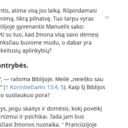
is, atima visą jos laiką. Rūpindamasi
inimą, tikrą pilnatvę. Tuo tarpu vyras
azilijoje gyvenantis Manuelis sako:
ti su tuo, kad žmona visą savo dėmesį
 Anksčiau buvome mudu, o dabar yra
sikeitusių aplinkybių?
antrybės.
, — rašoma Biblijoje. Meilė „neieško sau
 (
1 Korintiečiams 13:4, 5
). Kaip šį Biblijos
lio susilaukusi pora?
, jeigu skaitys ir domėsis, kokį poveikį
zmui ir psichikai. Tada jam bus
eičiasi žmonos nuotaika.
Prancūzijoje
*