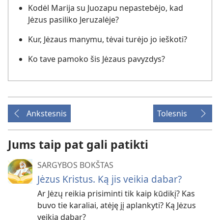
Kodėl Marija su Juozapu nepastebėjo, kad
Jėzus pasiliko Jeruzalėje?
Kur, Jėzaus manymu, tėvai turėjo jo ieškoti?
Ko tave pamoko šis Jėzaus pavyzdys?
Ankstesnis
Tolesnis
Jums taip pat gali patikti
SARGYBOS BOKŠTAS
Jėzus Kristus. Ką jis veikia dabar?
Ar Jėzų reikia prisiminti tik kaip kūdikį? Kas
buvo tie karaliai, atėję jį aplankyti? Ką Jėzus
veikia dabar?