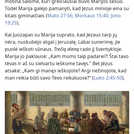
motina Salome, kuri greičiausiai buvo Marijos sesuo.
Todėl Marija galėjo pamanyti, kad Jėzus minioje eina su
kitais giminaičiais (
Mato 27:56;
Morkaus 15:40;
Jono
19:25
).
Kai Juozapas su Marija suprato, kad Jėzaus tarp jų
nėra, nuskubėjo atgal į Jeruzalę. Labai sunerimę, jie
puolė ieškoti sūnaus.
Trečią dieną
rado jį šventykloje.
Marija jo paklausė: „Kam mums taip padarei?! Štai tavo
tėvas ir aš su sielvartu ieškome tavęs.“ Bet Jėzus
atsakė: „Kam gi manęs ieškojote? Argi nežinojote, kad
man reikia būti savo Tėvo reikaluose?“ (
Luko 2:45-50
).