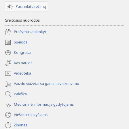
Pasirinkite režimą
Greitosios nuorodos
Prašymas aplankyti
Sueigos
(atsiveria
naujas
Kongresai
(atsiveria
langas)
naujas
Kas naujo?
langas)
Videoteka
Vaizdo siužetai su garsiniu vaizdavimu
Paieška
Medicininė informacija gydytojams
Viešiesiems ryšiams
Žinynas