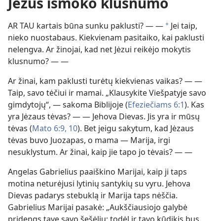
Jėzus išmoko klusnumo
AR TAU kartais būna sunku paklusti? — —
Jei taip,
*
nieko nuostabaus. Kiekvienam pasitaiko, kai paklusti
nelengva. Ar žinojai, kad net Jėzui reikėjo mokytis
klusnumo? — —
Ar žinai, kam paklusti turėtų kiekvienas vaikas? — —
Taip, savo tėčiui ir mamai. „Klausykite Viešpatyje savo
gimdytojų“, — sakoma Biblijoje (
Efeziečiams 6:1
). Kas
yra Jėzaus tėvas? — — Jehova Dievas. Jis yra ir mūsų
tėvas (
Mato 6:9, 10
). Bet jeigu sakytum, kad Jėzaus
tėvas buvo Juozapas, o mama — Marija, irgi
nesuklystum. Ar žinai, kaip jie tapo jo tėvais? — —
Angelas Gabrielius paaiškino Marijai, kaip ji taps
motina neturėjusi lytinių santykių su vyru. Jehova
Dievas padarys stebuklą ir Marija taps nėščia.
Gabrielius Marijai pasakė: „Aukščiausiojo galybė
pridengs tave savo šešėliu; todėl ir tavo kūdikis bus