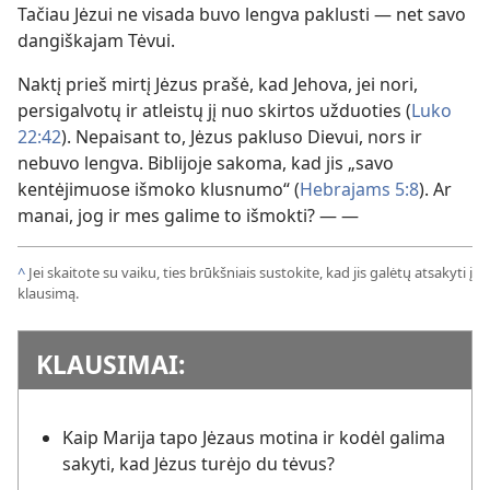
Tačiau Jėzui ne visada buvo lengva paklusti — net savo
dangiškajam Tėvui.
Naktį prieš mirtį Jėzus prašė, kad Jehova, jei nori,
persigalvotų ir atleistų jį nuo skirtos užduoties (
Luko
22:42
). Nepaisant to, Jėzus pakluso Dievui, nors ir
nebuvo lengva. Biblijoje sakoma, kad jis „savo
kentėjimuose išmoko klusnumo“ (
Hebrajams 5:8
). Ar
manai, jog ir mes galime to išmokti? — —
^
Jei skaitote su vaiku, ties brūkšniais sustokite, kad jis galėtų atsakyti į
klausimą.
KLAUSIMAI:
Kaip Marija tapo Jėzaus motina ir kodėl galima
sakyti, kad Jėzus turėjo du tėvus?