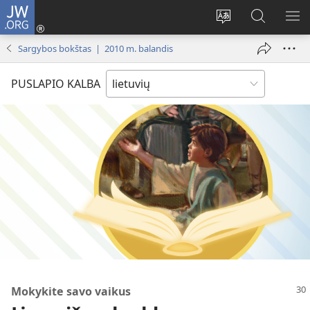
JW.ORG
Prisijungti
(atsiveria
Pakeisti
Paieška
RO
naujas
svetainės
svetainėj
ME
Sargybos bokštas | 2010 m. balandis
langas)
kalbą
JW.ORG
PUSLAPIO KALBA
Mokykite savo vaikus