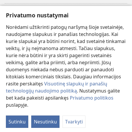
Paaukoti
(atsiveria
Privatumo nustatymai
naujas
langas)
Norėdami užtikrinti patogų naršymą šioje svetainėje,
Sargybos bokšto INTERNETINĖ BIBLIOTEKA
(atsiveria
naudojame slapukus ir panašias technologijas. Kai
naujas
®
JW Hub
kurie slapukai yra būtini norint, kad svetainė tinkamai
langas)
(atsiveria
veiktų, ir jų neįmanoma atmesti. Tačiau slapukus,
naujas
®
JW Library
langas)
kurie nėra būtini ir yra skirti pagerinti svetainės
veikimą, galite arba priimti, arba nepriimti. Jūsų
Watchtower Library
duomenys niekada nebus parduoti ar panaudoti
kitokiais komerciniais tikslais. Daugiau informacijos
rasite perskaitęs
Visuotinę slapukų ir panašių
technologijų naudojimo politiką
. Nustatymus galite
bet kada pakeisti apsilankęs
Privatumo politikos
Copyright
© 2026 Watch Tower Bible and Tract Society of Pennsylvania.
NAUDOJIMOSI SVETAINE SĄLYGOS
|
PRIVATUMO POLITIKA
|
puslapyje.
Ro
PRIVATUMO NUSTATYMAI
tu
Sutinku
Nesutinku
Tvarkyti