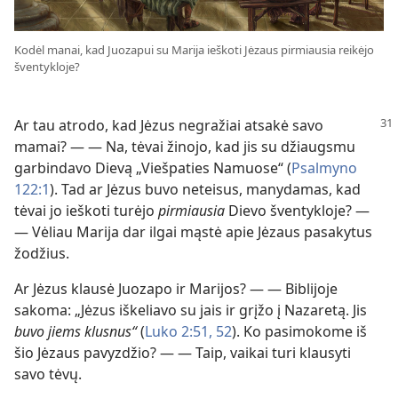
Kodėl manai, kad Juozapui su Marija ieškoti Jėzaus pirmiausia reikėjo
šventykloje?
Ar tau atrodo, kad Jėzus negražiai atsakė savo
mamai? — — Na, tėvai žinojo, kad jis su džiaugsmu
garbindavo Dievą „Viešpaties Namuose“ (
Psalmyno
122:1
). Tad ar Jėzus buvo neteisus, manydamas, kad
tėvai jo ieškoti turėjo
pirmiausia
Dievo šventykloje? —
— Vėliau Marija dar ilgai mąstė apie Jėzaus pasakytus
žodžius.
Ar Jėzus klausė Juozapo ir Marijos? — — Biblijoje
sakoma: „Jėzus iškeliavo su jais ir grįžo į Nazaretą. Jis
buvo jiems klusnus“
(
Luko 2:51, 52
). Ko pasimokome iš
šio Jėzaus pavyzdžio? — — Taip, vaikai turi klausyti
savo tėvų.