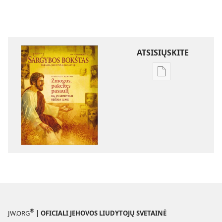
ATSISIŲSKITE
Skaitmeninių
leidinių
atsisiuntimo
parinktys
SARGYBOS
BOKŠTAS
2010 m.
balandis
®
JW.ORG
| OFICIALI JEHOVOS LIUDYTOJŲ SVETAINĖ