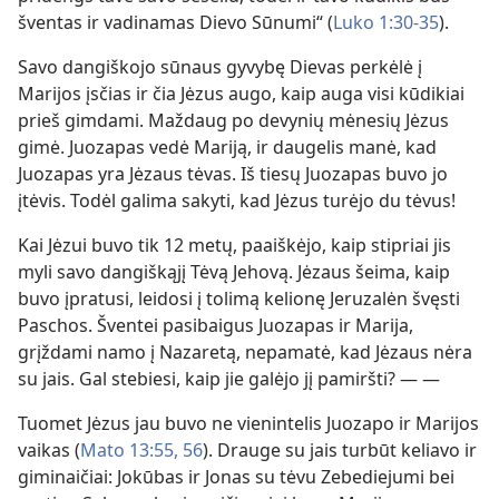
šventas ir vadinamas Dievo Sūnumi“ (
Luko 1:30-35
).
Savo dangiškojo sūnaus gyvybę Dievas perkėlė į
Marijos įsčias ir čia Jėzus augo, kaip auga visi kūdikiai
prieš gimdami. Maždaug po devynių mėnesių Jėzus
gimė. Juozapas vedė Mariją, ir daugelis manė, kad
Juozapas yra Jėzaus tėvas. Iš tiesų Juozapas buvo jo
įtėvis. Todėl galima sakyti, kad Jėzus turėjo du tėvus!
Kai Jėzui buvo tik 12 metų, paaiškėjo, kaip stipriai jis
myli savo dangiškąjį Tėvą Jehovą. Jėzaus šeima, kaip
buvo įpratusi, leidosi į tolimą kelionę Jeruzalėn švęsti
Paschos. Šventei pasibaigus Juozapas ir Marija,
grįždami namo į Nazaretą, nepamatė, kad Jėzaus nėra
su jais. Gal stebiesi, kaip jie galėjo jį pamiršti? — —
Tuomet Jėzus jau buvo ne vienintelis Juozapo ir Marijos
vaikas (
Mato 13:55, 56
). Drauge su jais turbūt keliavo ir
giminaičiai: Jokūbas ir Jonas su tėvu Zebediejumi bei