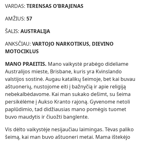
VARDAS:
TERENSAS O’BRAJENAS
AMŽIUS:
57
ŠALIS:
AUSTRALIJA
ANKSČIAU:
VARTOJO NARKOTIKUS, DIEVINO
MOTOCIKLUS
MANO PRAEITIS.
Mano vaikystė prabėgo dideliame
Australijos mieste, Brisbane, kuris yra Kvinslando
valstijos sostinė. Augau katalikų šeimoje, bet kai buvau
aštuonerių, nustojome eiti į bažnyčią ir apie religiją
nebekalbėdavome. Kai man sukako dešimt, su šeima
persikėlėme į Aukso Kranto rajoną. Gyvenome netoli
paplūdimio, tad didžiausias mano pomėgis tuomet
buvo maudytis ir čiuožti banglente.
Vis dėlto vaikystėje nesijaučiau laimingas. Tėvas paliko
šeimą, kai man buvo aštuoneri metai. Mama ištekėjo