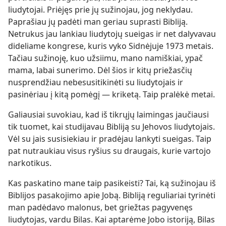
liudytojai. Priėjęs prie jų sužinojau, jog neklydau.
Paprašiau jų padėti man geriau suprasti Bibliją.
Netrukus jau lankiau liudytojų sueigas ir net dalyvavau
dideliame kongrese, kuris vyko Sidnėjuje 1973 metais.
Tačiau sužinoję, kuo užsiimu, mano namiškiai, ypač
mama, labai sunerimo. Dėl šios ir kitų priežasčių
nusprendžiau nebesusitikinėti su liudytojais ir
pasinėriau į kitą pomėgį — kriketą. Taip pralėkė metai.
Galiausiai suvokiau, kad iš tikrųjų laimingas jaučiausi
tik tuomet, kai studijavau Bibliją su Jehovos liudytojais.
Vėl su jais susisiekiau ir pradėjau lankyti sueigas. Taip
pat nutraukiau visus ryšius su draugais, kurie vartojo
narkotikus.
Kas paskatino mane taip pasikeisti? Tai, ką sužinojau iš
Biblijos pasakojimo apie Jobą. Bibliją reguliariai tyrinėti
man padėdavo malonus, bet griežtas pagyvenęs
liudytojas, vardu Bilas. Kai aptarėme Jobo istoriją, Bilas