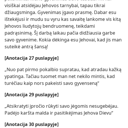
visiškai atsidėjau Jehovos tarnybai, tapau tikrai
džiaugsminga. Gyvenimas įgavo prasmę. Dabar esu
ištekėjusi ir mudu su vyru kas savaitę lankome vis kitą
Jehovos liudytojų bendruomenę, teikdami
padrąsinimą. Šį darbą laikau pačia didžiausia garbe
savo gyvenime. Kokia dėkinga esu Jehovai, kad jis man
suteikė antrą šansą!
[Anotacija 27 puslapyje]
„Nuo pat pirmo pokalbio supratau, kad atradau kažką
ypatinga. Tačiau tuomet man net nekilo mintis, kad
turėčiau kaip nors pakeisti savo gyvenseną“
[Anotacija 29 puslapyje]
„Atsikratyti įpročio rūkyti savo jėgomis nesugebėjau.
Padėjo karšta malda ir pasitikėjimas Jehova Dievu“
[Anotacija 30 puslapyje]