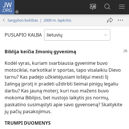
JW.ORG
Prisijungti
(atsiveria
Pakeisti
Paieška
RO
naujas
svetainės
svetainėj
ME
Sargybos bokštas | 2009 m. lapkritis
langas)
kalbą
JW.ORG
PUSLAPIO KALBA
Biblija keičia žmonių gyvenimą
Kodėl vyras, kuriam svarbiausia gyvenime buvo
motociklai, narkotikai ir sportas, tapo visalaikiu Dievo
tarnu? Kas padėjo užkietėjusiam lošėjui mesti šį
žalingą įprotį ir pradėti uždirbti šeimai pinigų legaliu
darbu? Kas jauną moterį, kuri nuo mažens buvo
mokoma Biblijos, bet nustojo laikytis jos normų,
paskatino susimąstyti apie savo gyvenseną? Skaitykite
jų pačių pasakojimus.
TRUMPI DUOMENYS