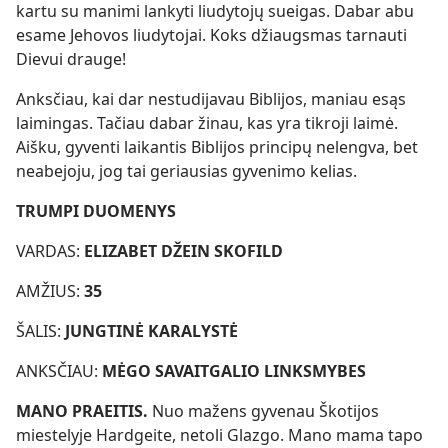
kartu su manimi lankyti liudytojų sueigas. Dabar abu
esame Jehovos liudytojai. Koks džiaugsmas tarnauti
Dievui drauge!
Anksčiau, kai dar nestudijavau Biblijos, maniau esąs
laimingas. Tačiau dabar žinau, kas yra tikroji laimė.
Aišku, gyventi laikantis Biblijos principų nelengva, bet
neabejoju, jog tai geriausias gyvenimo kelias.
TRUMPI DUOMENYS
VARDAS:
ELIZABET DŽEIN SKOFILD
AMŽIUS:
35
ŠALIS:
JUNGTINĖ KARALYSTĖ
ANKSČIAU:
MĖGO SAVAITGALIO LINKSMYBES
MANO PRAEITIS.
Nuo mažens gyvenau Škotijos
miestelyje Hardgeite, netoli Glazgo. Mano mama tapo