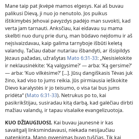
Mane taip pat įkvėpė mamos elgesys. Kai aš buvau
palikusi Dievą, ji nuo jo nenutolo. Jos puikus
ištikimybės Jehovai pavyzdys padėjo man suvokti, kad
verta jam tarnauti. Anksčiau, kai eidavau su mama
skelbti nuo durų prie durų, man būdavo neįdomu ir aš
neįsivaizdavau, kaip galima tarnyboje išbūti keletą
valandų. Tačiau dabar nutariau išbandyti, ar išsipildys
Jėzaus pažadas, užrašytas
Mato 6:31-33
: „Nesisielokite
ir neklausinėkite: ‘Ką valgysime?’ — arba: ‘Ką gersime?’
— arba: ‘Kuo vilkėsime?’ [...]. Jūsų dangiškasis Tėvas juk
žino, kad viso to jums reikia. Jūs pirmiausia ieškokite
Dievo karalystės ir jo teisumo, o visa tai bus jums
pridėta“ (
Mato 6:31-33
). Netrukus po to, kai
pasikrikštijau, susiradau kitą darbą, kad galėčiau dirbti
mažiau valandų, ir tapau visalaike evangelizuotoja.
KUO DŽIAUGIUOSI.
Kai buvau jaunesnė ir kas
savaitgalį linksmindavausi, niekada nesijaučiau
patenkinta. Mano gyvenimas buvo tuščias. Tik kai