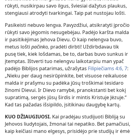
rūkyti, nusikirpau savo ilgus, šviesiai dažytus plaukus,
stengiausi atrodyti tvarkingai. Taip pat nustojau lošti.
Pasikeisti nebuvo lengva. Pavyzdžiui, atsikratyti įpročio
rūkyti savo jėgomis nesugebėjau. Padėjo karšta malda
ir pasitikėjimas Jehova Dievu. O kaip nelengva buvo,
metus lošti
pačinko,
pradėti dirbti! Uždirbdavau tik
pusę tiek, kiek lošdamas, be to, darbas buvo sunkus ir
įtemptas. Ištverti tuo nelengvu laikotarpiu man ypač
padėjo Biblijos patarimas, užrašytas
Filipiečiams 4:6, 7
:
„Nieku per daug nesirūpinkite, bet visuose reikaluose
malda ir prašymu su padėka jūsų troškimai tesidaro
žinomi Dievui. Ir Dievo ramybė, pranokstanti bet kokį
supratimą, sergės jūsų širdis ir mintis Kristuje Jėzuje.“
Kad tas pažadas išsipildo, įsitikinau daugybę kartų.
KUO DŽIAUGIUOSI.
Kai pradėjau studijuoti Bibliją su
Jehovos liudytojais, žmonai tai nepatiko. Bet pamačiusi,
kaip keičiasi mano elgesys, prisidėjo prie studijų ir ėmė