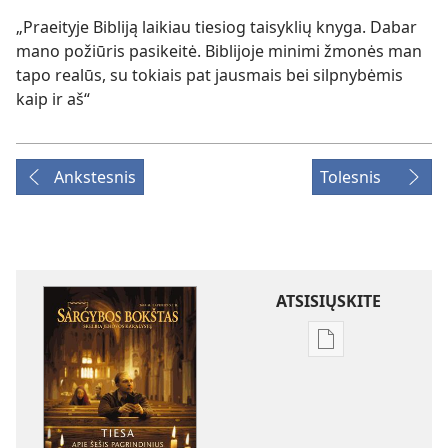
„Praeityje Bibliją laikiau tiesiog taisyklių knyga. Dabar
mano požiūris pasikeitė. Biblijoje minimi žmonės man
tapo realūs, su tokiais pat jausmais bei silpnybėmis
kaip ir aš“
Ankstesnis
Tolesnis
ATSISIŲSKITE
Skaitmeninių
leidinių
atsisiuntimo
parinktys
SARGYBOS