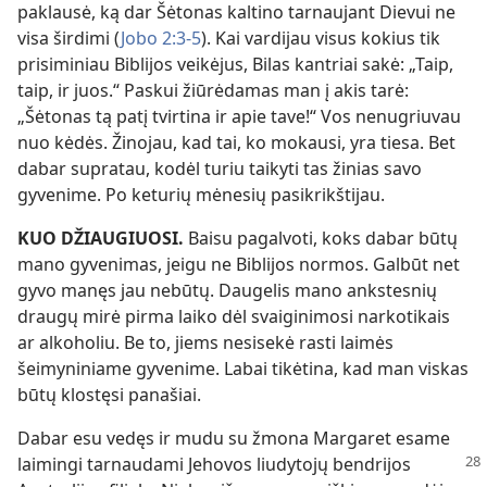
paklausė, ką dar Šėtonas kaltino tarnaujant Dievui ne
visa širdimi (
Jobo 2:3-5
). Kai vardijau visus kokius tik
prisiminiau Biblijos veikėjus, Bilas kantriai sakė: „Taip,
taip, ir juos.“ Paskui žiūrėdamas man į akis tarė:
„Šėtonas tą patį tvirtina ir apie tave!“ Vos nenugriuvau
nuo kėdės. Žinojau, kad tai, ko mokausi, yra tiesa. Bet
dabar supratau, kodėl turiu taikyti tas žinias savo
gyvenime. Po keturių mėnesių pasikrikštijau.
KUO DŽIAUGIUOSI.
Baisu pagalvoti, koks dabar būtų
mano gyvenimas, jeigu ne Biblijos normos. Galbūt net
gyvo manęs jau nebūtų. Daugelis mano ankstesnių
draugų mirė pirma laiko dėl svaiginimosi narkotikais
ar alkoholiu. Be to, jiems nesisekė rasti laimės
šeimyniniame gyvenime. Labai tikėtina, kad man viskas
būtų klostęsi panašiai.
Dabar esu vedęs ir mudu su žmona Margaret esame
laimingi tarnaudami Jehovos
liudytojų bendrijos