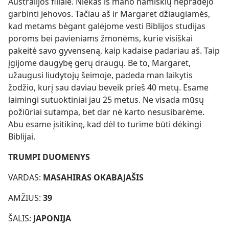
Australijos filiale. Niekas iš mano namiškių nepradėjo
garbinti Jehovos. Tačiau aš ir Margaret džiaugiamės,
kad metams bėgant galėjome vesti Biblijos studijas
poroms bei pavieniams žmonėms, kurie visiškai
pakeitė savo gyvenseną, kaip kadaise padariau aš. Taip
įgijome daugybę gerų draugų. Be to, Margaret,
užaugusi liudytojų šeimoje, padeda man laikytis
žodžio, kurį sau daviau beveik prieš 40 metų. Esame
laimingi sutuoktiniai jau 25 metus. Ne visada mūsų
požiūriai sutampa, bet dar nė karto nesusibarėme.
Abu esame įsitikinę, kad dėl to turime būti dėkingi
Biblijai.
TRUMPI DUOMENYS
VARDAS:
MASAHIRAS OKABAJAŠIS
AMŽIUS:
39
ŠALIS:
JAPONIJA