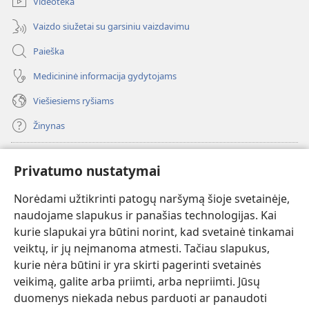
Videoteka
Vaizdo siužetai su garsiniu vaizdavimu
Paieška
Medicininė informacija gydytojams
Viešiesiems ryšiams
Žinynas
Paaukoti
(atsiveria
Privatumo nustatymai
naujas
langas)
Norėdami užtikrinti patogų naršymą šioje svetainėje,
Sargybos bokšto INTERNETINĖ BIBLIOTEKA
(atsiveria
naudojame slapukus ir panašias technologijas. Kai
naujas
®
JW Hub
kurie slapukai yra būtini norint, kad svetainė tinkamai
langas)
(atsiveria
veiktų, ir jų neįmanoma atmesti. Tačiau slapukus,
naujas
®
JW Library
langas)
kurie nėra būtini ir yra skirti pagerinti svetainės
veikimą, galite arba priimti, arba nepriimti. Jūsų
Watchtower Library
duomenys niekada nebus parduoti ar panaudoti