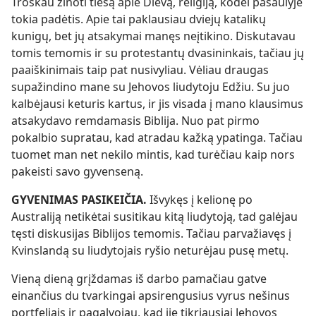
Troškau žinoti tiesą apie Dievą, religiją, kodėl pasaulyje
tokia padėtis. Apie tai paklausiau dviejų katalikų
kunigų, bet jų atsakymai manęs neįtikino. Diskutavau
tomis temomis ir su protestantų dvasininkais, tačiau jų
paaiškinimais taip pat nusivyliau. Vėliau draugas
supažindino mane su Jehovos liudytoju Edžiu. Su juo
kalbėjausi keturis kartus, ir jis visada į mano klausimus
atsakydavo remdamasis Biblija. Nuo pat pirmo
pokalbio supratau, kad atradau kažką ypatinga. Tačiau
tuomet man net nekilo mintis, kad turėčiau kaip nors
pakeisti savo gyvenseną.
GYVENIMAS PASIKEIČIA.
Išvykęs į kelionę po
Australiją netikėtai susitikau kitą liudytoją, tad galėjau
tęsti diskusijas Biblijos temomis. Tačiau parvažiavęs į
Kvinslandą su liudytojais ryšio neturėjau pusę metų.
Vieną dieną grįždamas iš darbo pamačiau gatve
einančius du tvarkingai apsirengusius vyrus nešinus
portfeliais ir pagalvojau, kad jie tikriausiai Jehovos