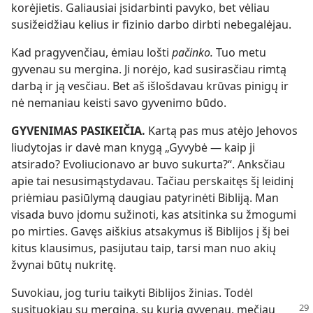
korėjietis. Galiausiai įsidarbinti pavyko, bet vėliau
susižeidžiau kelius ir fizinio darbo dirbti nebegalėjau.
Kad pragyvenčiau, ėmiau lošti
pačinko.
Tuo metu
gyvenau su mergina. Ji norėjo, kad susirasčiau rimtą
darbą ir ją vesčiau. Bet aš išlošdavau krūvas pinigų ir
nė nemaniau keisti savo gyvenimo būdo.
GYVENIMAS PASIKEIČIA.
Kartą pas mus atėjo Jehovos
liudytojas ir davė man knygą „Gyvybė — kaip ji
atsirado? Evoliucionavo ar buvo sukurta?“. Anksčiau
apie tai nesusimąstydavau. Tačiau perskaitęs šį leidinį
priėmiau pasiūlymą daugiau patyrinėti Bibliją. Man
visada buvo įdomu sužinoti, kas atsitinka su žmogumi
po mirties. Gavęs aiškius atsakymus iš Biblijos į šį bei
kitus klausimus, pasijutau taip, tarsi man nuo akių
žvynai būtų nukritę.
Suvokiau, jog turiu taikyti Biblijos žinias. Todėl
susituokiau su mergina, su kuria gyvenau,
mečiau