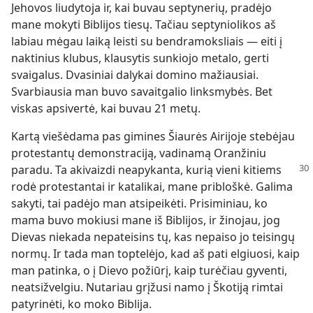
Jehovos liudytoja ir, kai buvau septynerių, pradėjo
mane mokyti Biblijos tiesų. Tačiau septyniolikos aš
labiau mėgau laiką leisti su bendramoksliais — eiti į
naktinius klubus, klausytis sunkiojo metalo, gerti
svaigalus. Dvasiniai dalykai domino mažiausiai.
Svarbiausia man buvo savaitgalio linksmybės. Bet
viskas apsivertė, kai buvau 21 metų.
Kartą viešėdama pas gimines Šiaurės Airijoje stebėjau
protestantų demonstraciją, vadinamą Oranžiniu
paradu. Ta akivaizdi
neapykanta, kurią vieni kitiems
rodė protestantai ir katalikai, mane pribloškė. Galima
sakyti, tai padėjo man atsipeikėti. Prisiminiau, ko
mama buvo mokiusi mane iš Biblijos, ir žinojau, jog
Dievas niekada nepateisins tų, kas nepaiso jo teisingų
normų. Ir tada man toptelėjo, kad aš pati elgiuosi, kaip
man patinka, o į Dievo požiūrį, kaip turėčiau gyventi,
neatsižvelgiu. Nutariau grįžusi namo į Škotiją rimtai
patyrinėti, ko moko Biblija.