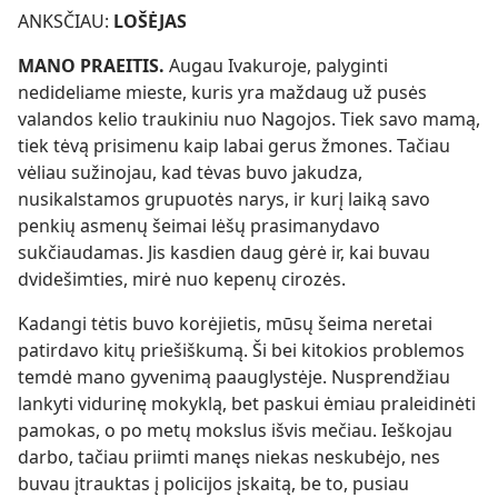
ANKSČIAU:
LOŠĖJAS
MANO PRAEITIS.
Augau Ivakuroje, palyginti
nedideliame mieste, kuris yra maždaug už pusės
valandos kelio traukiniu nuo Nagojos. Tiek savo mamą,
tiek tėvą prisimenu kaip labai gerus žmones. Tačiau
vėliau sužinojau, kad tėvas buvo jakudza,
nusikalstamos grupuotės narys, ir kurį laiką savo
penkių asmenų šeimai lėšų prasimanydavo
sukčiaudamas. Jis kasdien daug gėrė ir, kai buvau
dvidešimties, mirė nuo kepenų cirozės.
Kadangi tėtis buvo korėjietis, mūsų šeima neretai
patirdavo kitų priešiškumą. Ši bei kitokios problemos
temdė mano gyvenimą paauglystėje. Nusprendžiau
lankyti vidurinę mokyklą, bet paskui ėmiau praleidinėti
pamokas, o po metų mokslus išvis mečiau. Ieškojau
darbo, tačiau priimti manęs niekas neskubėjo, nes
buvau įtrauktas į policijos įskaitą, be to, pusiau