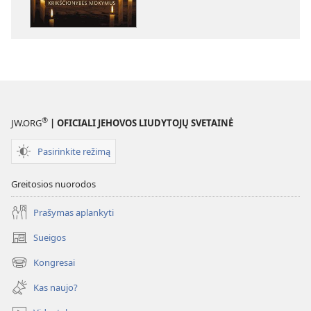
BOKŠTAS
2009 m.
lapkritis
®
JW.ORG
| OFICIALI JEHOVOS LIUDYTOJŲ SVETAINĖ
Pasirinkite režimą
Greitosios nuorodos
Prašymas aplankyti
Sueigos
(atsiveria
naujas
Kongresai
(atsiveria
langas)
naujas
Kas naujo?
langas)