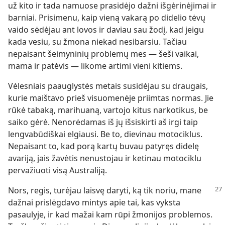
už kito ir tada namuose prasidėjo dažni išgėrinėjimai ir
barniai. Prisimenu, kaip vieną vakarą po didelio tėvų
vaido sėdėjau ant lovos ir daviau sau žodį, kad jeigu
kada vesiu, su žmona niekad nesibarsiu. Tačiau
nepaisant šeimyninių problemų mes — šeši vaikai,
mama ir patėvis — likome artimi vieni kitiems.
Vėlesniais paauglystės metais susidėjau su draugais,
kurie maištavo prieš visuomenėje priimtas normas. Jie
rūkė tabaką, marihuaną, vartojo kitus narkotikus, be
saiko gėrė. Nenorėdamas iš jų išsiskirti aš irgi taip
lengvabūdiškai elgiausi. Be to, dievinau motociklus.
Nepaisant to, kad porą kartų buvau patyręs didelę
avariją, jais žavėtis nenustojau ir ketinau motociklu
pervažiuoti visą Australiją.
Nors, regis, turėjau laisvę daryti, ką tik noriu, mane
dažnai prislėgdavo mintys apie tai, kas vyksta
pasaulyje, ir kad mažai kam rūpi žmonijos problemos.