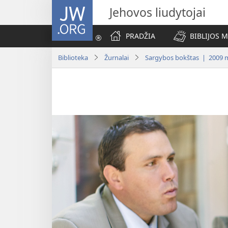
JW.ORG
Jehovos liudytojai
PRADŽIA
BIBLIJOS 
Biblioteka
Žurnalai
Sargybos bokštas | 2009 m