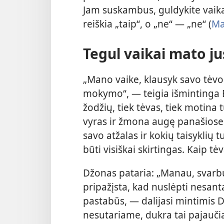
Jam suskambus, guldykite vaiką 
reiškia „taip“, o „ne“ — „ne“ (
Ma
Tegul vaikai mato ju
„Mano vaike, klausyk savo tė
mokymo“, — teigia išmintinga B
žodžių, tiek tėvas, tiek motina t
vyras ir žmona augę panašiose 
savo atžalas ir kokių taisyklių t
būti visiškai skirtingas. Kaip tė
Džonas pataria: „Manau, svarbu 
pripažįsta, kad nuslėpti nesanta
pastabūs, — dalijasi mintimis 
nesutariame, dukra tai pajaučia