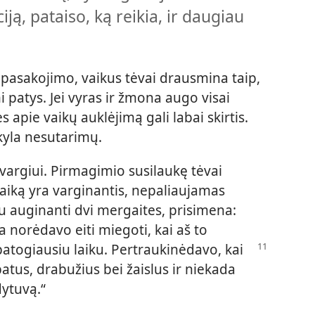
iją, pataiso, ką reikia, ir daugiau
pasakojimo, vaikus tėvai drausmina taip,
patys. Jei vyras ir žmona augo visai
 apie vaikų auklėjimą gali labai skirtis.
 kyla nesutarimų.
argiui. Pirmagimio susilaukę tėvai
aiką yra varginantis, nepaliaujamas
 auginanti dvi mergaites, prisimena:
a norėdavo eiti miegoti, kai aš to
patogiausiu laiku. Pertraukinėdavo,
kai
tus, drabužius bei žaislus ir niekada
dytuvą.“