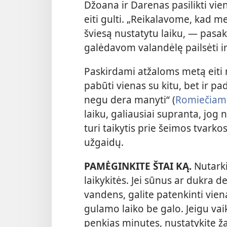
Džoana ir Darenas pasilikti vien
eiti gulti. „Reikalavome, kad m
šviesą nustatytu laiku, — pasa
galėdavom valandėlę pailsėti ir
Paskirdami atžaloms metą eiti 
pabūti vienas su kitu, bet ir p
negu dera manyti“ (
Romiečiams
laiku, galiausiai supranta, jog 
turi taikytis prie šeimos tvarkos
užgaidų.
PAMĖGINKITE ŠTAI KĄ.
Nutarki
laikykitės. Jei sūnus ar dukra de
vandens, galite patenkinti vie
gulamo laiko be galo. Jeigu vai
penkias minutes, nustatykite ž