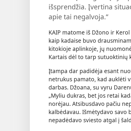
išsprendžia. Įvertina situac
apie tai negalvoja.“
KAIP matome iš Džono ir Kerol 
kaip kadaise buvo drausminami 
kitokioje aplinkoje, jų nuomonės
Kartais dėl to tarp sutuoktinių
Įtampa dar padidėja esant nuov
netrukus pamato, kad auklėti v
darbas. Džoana, su vyru Darenu
„Myliu dukras, bet jos retai kad
norėjau. Atsibusdavo pačiu ne
kalbėdavau. Išmėtydavo savo ba
nepadėdavo sviesto atgal į šal