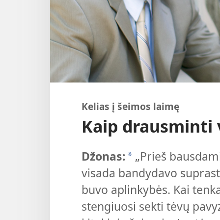
Kelias į šeimos laimę
Kaip drausminti 
Džonas:
„Prieš bausdami
*
visada bandydavo suprasti,
buvo aplinkybės. Kai tenk
stengiuosi sekti tėvų pa