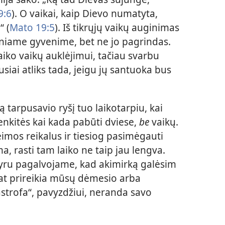
9:6
). O vaikai, kaip Dievo numatyta,
“ (
Mato 19:5
). Iš tikrųjų vaikų auginimas
kiniame gyvenime, bet ne jo pagrindas.
laiko vaikų auklėjimui, tačiau svarbu
usiai atliks tada, jeigu jų santuoka bus
ą tarpusavio ryšį tuo laikotarpiu, kai
enkitės kai kada pabūti dviese,
be
vaikų.
eimos reikalus ir tiesiog pasimėgauti
a, rasti tam laiko ne taip jau lengva.
vyru pagalvojame, kad akimirką galėsim
pat prireikia mūsų dėmesio arba
astrofa“, pavyzdžiui, neranda savo