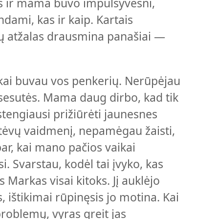
vas ir mama buvo impulsyvesni,
dami, kas ir kaip. Kartais
 atžalas drausmina panašiai —
 kai buvau vos penkerių. Nerūpėjau
 sesutės. Mama daug dirbo, kad tik
tengiausi prižiūrėti jaunesnes
š tėvų vaidmenį, nepamėgau žaisti,
ar, kai mano pačios vaikai
si. Svarstau, kodėl tai įvyko, kas
 Markas visai kitoks. Jį auklėjo
s, ištikimai rūpinęsis jo motina. Kai
roblemų, vyras greit jas