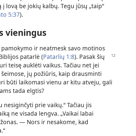
į lovą be jokių kalbų. Tegu jūsų „taip“
to 5:37
).
s vieningus
vo pamokymo ir neatmesk savo motinos
iblijos patarlė
(
Patarlių 1:8
). Pasak šių
uri teisę auklėti vaikus. Tačiau net jei
šeimose, jų požiūris, kaip drausminti
uri būti laikomasi vienu ar kitu atveju, gali
vams tada elgtis?
nesiginčyti prie vaikų.“ Tačiau jis
iką ne visada lengva. „Vaikai labai
Džonas. — Nors ir nesakome, kad
.“