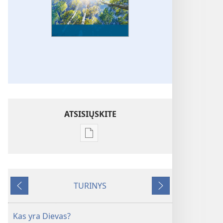
ATSISIŲSKITE
Skaitmeninių
leidinių
atsisiuntimo
parinktys
TURINYS
SARGYBOS
Ankstesnis
Tolesnis
BOKŠTAS
2009 m.
Kas yra Dievas?
vasaris