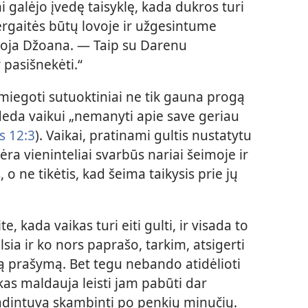
i galėjo įvedę taisyklę, kada dukros turi
ergaitės būtų lovoje ir užgesintume
koja Džoana. — Taip su Darenu
 pasišnekėti.“
miegoti sutuoktiniai ne tik gauna progą
adeda vaikui „nemanyti apie save geriau
 12:3
). Vaikai, pratinami gultis nustatytu
nėra vieninteliai svarbūs nariai šeimoje ir
, o ne tikėtis, kad šeima taikysis prie jų
te, kada vaikas turi eiti gulti, ir visada to
lsia ir ko nors paprašo, tarkim, atsigerti
ną prašymą. Bet tegu nebando atidėlioti
kas maldauja leisti jam pabūti dar
adintuvą skambinti po penkių minučių.