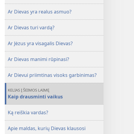
Ar Dievas yra realus asmuo?
Ar Dievas turi vardą?
Ar Jėzus yra visagalis Dievas?
Ar Dievas manimi rūpinasi?
Ar Dievui priimtinas visoks garbinimas?
KELIAS Į ŠEIMOS LAIMĘ
Kaip drausminti vaikus
Ką reiškia vardas?
Apie maldas, kurių Dievas klausosi