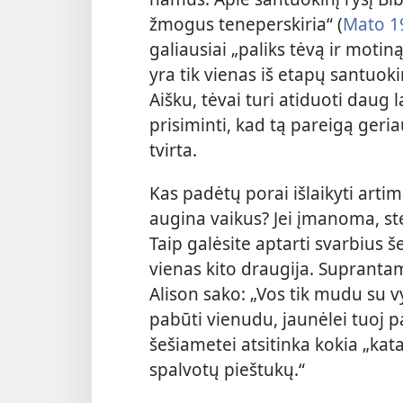
žmogus teneperskiria“ (
Mato 1
galiausiai „paliks tėvą ir motiną
yra tik vienas iš etapų santuo
Aišku, tėvai turi atiduoti daug 
prisiminti, kad tą pareigą geria
tvirta.
Kas padėtų porai išlaikyti artim
augina vaikus? Jei įmanoma, st
Taip galėsite aptarti svarbius š
vienas kito draugija. Suprantam
Alison sako: „Vos tik mudu su 
pabūti vienudu, jaunėlei tuoj 
šešiametei atsitinka kokia „kat
spalvotų pieštukų.“