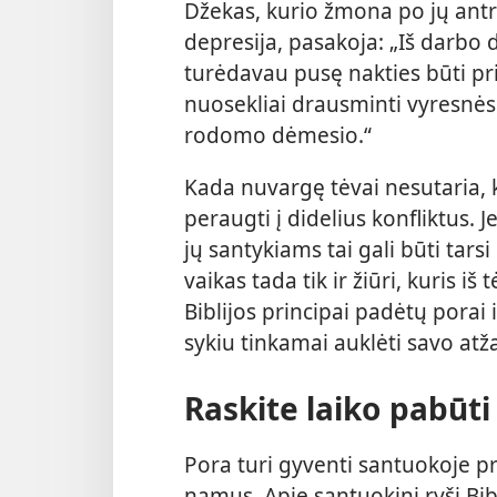
Džekas, kurio žmona po jų an
depresija, pasakoja: „Iš darbo
turėdavau pusę nakties būti pr
nuosekliai drausminti vyresnės
rodomo dėmesio.“
Kada nuvargę tėvai nesutaria, k
peraugti į didelius konfliktus. 
jų santykiams tai gali būti tarsi
vaikas tada tik ir žiūri, kuris iš
Biblijos principai padėtų porai 
sykiu tinkamai auklėti savo atž
Raskite laiko pabūti
Pora turi gyventi santuokoje pr
namus. Apie santuokinį ryšį Bib