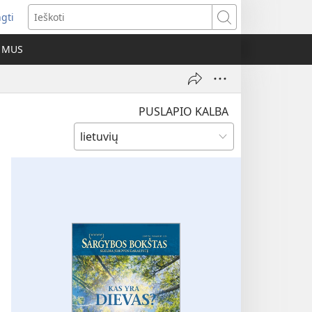
ngti
iveria
Ieškoti
as
E MUS
as)
PUSLAPIO KALBA