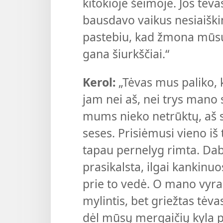
kitokioje šeimoje. Jos tė
bausdavo vaikus nesiaiškin
pastebiu, kad žmona mūsų
gana šiurkščiai.“
Kerol:
„Tėvas mus paliko,
jam nei aš, nei trys mano
mums nieko netrūktų, aš s
seses. Prisiėmusi vieno i
tapau pernelyg rimta. Dab
prasikalsta, ilgai kankinuo
prie to vedė. O mano vyras
mylintis, bet griežtas tėva
dėl mūsų mergaičių kyla p