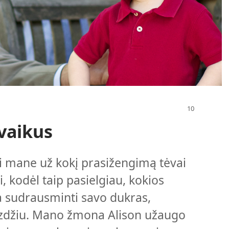
vaikus
 mane už kokį prasižengimą tėvai
 kodėl taip pasielgiau, kokios
a sudrausminti savo dukras,
vyzdžiu. Mano žmona Alison užaugo