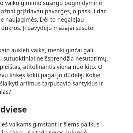
tro vaiko gimimo susirgo pogimdymine
 dažnai grįždavau pavargęs, o paskui dar
ie naujagimės. Dėl to negalėjau
 dukros. Ji pavydėjo mažajai sesutei
aip auklėti vaiką, menki ginčai gali
Jei sutuoktiniai neišsprendžia nesutarimų,
 pleištas, atitolinantis vieną nuo kito. O
 tėvų linkęs šokti pagal jo dūdelę. Kokie
išlaikyti artimus tarpusavio santykius ir
alas?
 dviese
ieš vaikams gimstant ir šiems palikus
lija sako: „Ką tad Dievas sujungė,