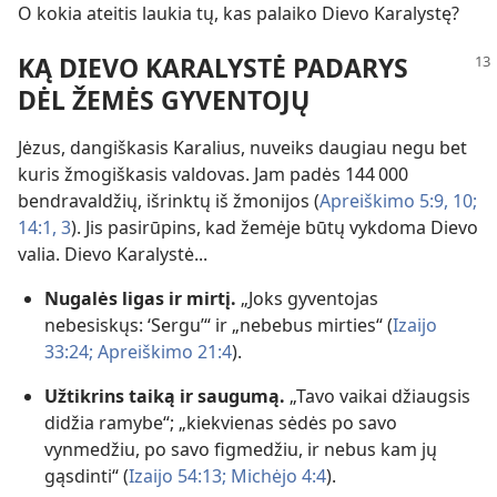
O kokia ateitis laukia tų, kas palaiko Dievo Karalystę?
KĄ DIEVO KARALYSTĖ PADARYS
DĖL ŽEMĖS GYVENTOJŲ
Jėzus, dangiškasis Karalius, nuveiks daugiau negu bet
kuris žmogiškasis valdovas. Jam padės 144 000
bendravaldžių, išrinktų iš žmonijos (
Apreiškimo 5:9, 10;
14:1,
3
). Jis pasirūpins, kad žemėje būtų vykdoma Dievo
valia. Dievo Karalystė...
Nugalės ligas ir mirtį.
„Joks gyventojas
nebesiskųs: ‘Sergu’“ ir „nebebus mirties“ (
Izaijo
33:24;
Apreiškimo 21:4
).
Užtikrins taiką ir saugumą.
„Tavo vaikai džiaugsis
didžia ramybe“; „kiekvienas sėdės po savo
vynmedžiu, po savo figmedžiu, ir nebus kam jų
gąsdinti“ (
Izaijo 54:13;
Michėjo 4:4
).