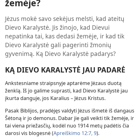
žemėje?
Jėzus mokė savo sekėjus melsti, kad ateitų
Dievo Karalystė. Jis žinojo, kad Dievui
nepatinka tai, kas dedasi žemėje, ir kad tik
Dievo Karalystė gali pagerinti žmonių
gyvenimą. Ką Dievo Karalystė padarys?
KĄ DIEVO KARALYSTĖ JAU PADARĖ
Ankstesniame straipsnyje aptarėme Jėzaus duotą
ženklą. Iš jo galime suprasti, kad Dievo Karalystė jau
įkurta danguje, jos Karalius – Jėzus Kristus.
Pasak Biblijos, pradėjęs valdyti Jėzus išmetė iš dangaus
Šėtoną ir jo demonus. Dabar jie gali veikti tik žemėje, ir
tai viena priežasčių, kodėl nuo 1914 metų padėtis čia
darosi vis blogesnė (
Apreiškimo 12:7,
9
).