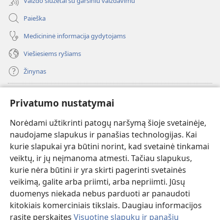
Vaizdo siužetai su garsiniu vaizdavimu
Paieška
Medicininė informacija gydytojams
Viešiesiems ryšiams
Žinynas
Paaukoti
(atsiveria
Privatumo nustatymai
naujas
langas)
Norėdami užtikrinti patogų naršymą šioje svetainėje,
Sargybos bokšto INTERNETINĖ BIBLIOTEKA
(atsiveria
naudojame slapukus ir panašias technologijas. Kai
naujas
®
JW Hub
kurie slapukai yra būtini norint, kad svetainė tinkamai
langas)
(atsiveria
veiktų, ir jų neįmanoma atmesti. Tačiau slapukus,
naujas
®
JW Library
langas)
kurie nėra būtini ir yra skirti pagerinti svetainės
veikimą, galite arba priimti, arba nepriimti. Jūsų
Watchtower Library
duomenys niekada nebus parduoti ar panaudoti
kitokiais komerciniais tikslais. Daugiau informacijos
rasite perskaitęs
Visuotinę slapukų ir panašių