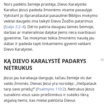
Nors padėtis žemėje prastėja, Dievo Karalystės
Karalius Jėzus padeda žmonėms visame pasaulyje.
Vykstant jo išpranašautai pasaulinei Biblijos mokymo
veiklai daugelis ima taikyti Dievo Žodžio patarimus
(
Izaijo 2:2–4
). Dėl to patiria daugiau laimės šeimoje,
darbas ar materialiniai dalykai jiems nėra svarbiausi
gyvenime. Tas mokymas teikia žmonėms naudą jau
dabar ir padeda tapti tinkamiems gyventi valdant
Dievo Karalystei.
KĄ DIEVO KARALYSTĖ PADARYS
NETRUKUS
Jėzus jau karaliauja danguje, tačiau žemėje vis dar
valdo žmonės. Dievas Jėzui yra nurodęs: „Viešpatauk
tarp savo priešų!“ (
Psalmyno 110:2
). Netrukus Jėzus
sunaikins visus savo priešininkus ir suteiks tikrą
atgaivą tiems, kas mielai paklūsta Dievui.