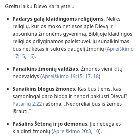
Greitu laiku Dievo Karalystė...
Padarys galą klaidingoms religijoms.
Neliks
religijų, kurios moko netiesos apie Dievą ir
apsunkina žmonėms gyvenimą. Biblijoje klaidingos
religijos prilyginamos paleistuvei. Jų sunaikinimas
bus netikėtas ir sukrės daugelį žmonių (
Apreiškimo
17:15, 16
).
Panaikins žmonių valdžias.
Žmonės vieni kitų
nebevaldys (
Apreiškimo 19:15,
17, 18
).
Sunaikins blogus žmones.
Kas bus tiems, kas
sąmoningai daro bloga ir nenori paklusti Dievui?
Patarlių 2:22
rašoma: „Nedorėliai bus iš žemės
išrauti.“
Pašalins Šėtoną ir jo demonus.
Jie nebegalės
klaidinti žmonių (
Apreiškimo 20:3,
10
).