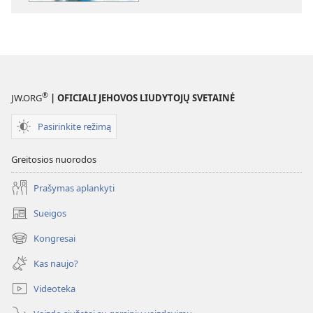
Kas
Kas
yra
yra
Dievo
Dievo
Karalystė?
Karalystė?
®
JW.ORG
| OFICIALI JEHOVOS LIUDYTOJŲ SVETAINĖ
Pasirinkite režimą
Greitosios nuorodos
Prašymas aplankyti
Sueigos
(atsiveria
naujas
Kongresai
(atsiveria
langas)
naujas
Kas naujo?
langas)
Videoteka