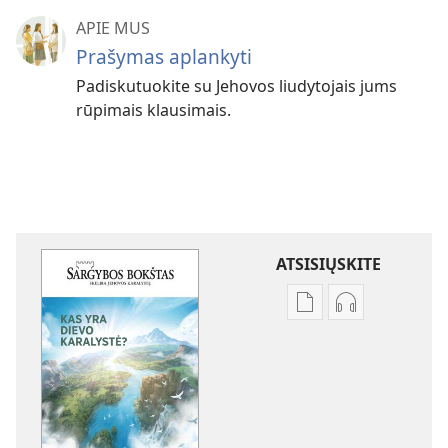
APIE MUS
Prašymas aplankyti
Padiskutuokite su Jehovos liudytojais jums
rūpimais klausimais.
ATSISIŲSKITE
Skaitmeninių
Garso
leidinių
failų
atsisiuntimo
atsisiuntimo
parinktys
parinktys
SARGYBOS
SARGYBOS
BOKŠTAS
BOKŠTAS