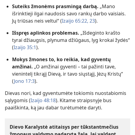
Suteiks žmonėms prasmingą darbą.
„Mano
išrinktieji ilgai naudosis savo rankų darbo vaisiais.
Jų triūsas neis veltui“ (
Izaijo 65:22, 23
).
Išspręs aplinkos problemas.
„Išdeginto krašto
tyrai džiaugsis, plynuma džiūgaus, lyg krokai žydės“
(
Izaijo 35:1
).
Mokys žmones to, ko reikia, kad gyventų
amžinai.
„O amžinai gyventi – tai pažinti tave,
vienintelį tikrąjį Dievą, ir tavo siųstąjį, Jėzų Kristų“
(
Jono 17:3
).
Dievas nori, kad gyventumėte tokiomis nuostabiomis
sąlygomis (
Izaijo 48:18
). Kitame straipsnyje bus
paaiškinta, ką jau dabar turėtumėte daryti.
Dievo Karalystė atitaisys per tūkstantmečius
žmogaus valdymo padarytą žalą. Jai valdant