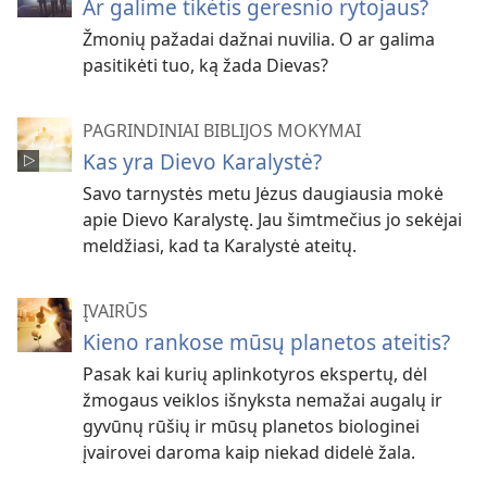
Ar galime tikėtis geresnio rytojaus?
Žmonių pažadai dažnai nuvilia. O ar galima
pasitikėti tuo, ką žada Dievas?
PAGRINDINIAI BIBLIJOS MOKYMAI
Kas yra Dievo Karalystė?
Savo tarnystės metu Jėzus daugiausia mokė
apie Dievo Karalystę. Jau šimtmečius jo sekėjai
meldžiasi, kad ta Karalystė ateitų.
ĮVAIRŪS
Kieno rankose mūsų planetos ateitis?
Pasak kai kurių aplinkotyros ekspertų, dėl
žmogaus veiklos išnyksta nemažai augalų ir
gyvūnų rūšių ir mūsų planetos biologinei
įvairovei daroma kaip niekad didelė žala.