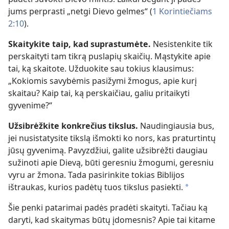
jums perprasti „netgi Dievo gelmes“ (
1 Korintiečiams
2:10
).
Skaitykite taip, kad suprastumėte.
Nesistenkite tik
perskaityti tam tikrą puslapių skaičių. Mąstykite apie
tai, ką skaitote. Užduokite sau tokius klausimus:
„Kokiomis savybėmis pasižymi žmogus, apie kurį
skaitau? Kaip tai, ką perskaičiau, galiu pritaikyti
gyvenime?“
Užsibrėžkite konkrečius tikslus.
Naudingiausia bus,
jei nusistatysite tikslą išmokti ko nors, kas praturtintų
jūsų gyvenimą. Pavyzdžiui, galite užsibrėžti daugiau
sužinoti apie Dievą, būti geresniu žmogumi, geresniu
vyru ar žmona. Tada pasirinkite tokias Biblijos
ištraukas, kurios padėtų tuos tikslus pasiekti.
a
Šie penki patarimai padės pradėti skaityti. Tačiau ką
daryti, kad skaitymas būtų įdomesnis? Apie tai kitame