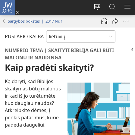
JW.ORG
Prisijungti
(atsiveria
Pakeisti
Paieška
RO
naujas
svetainės
svetainėj
ME
Sargybos bokštas | 2017 Nr. 1
langas)
kalbą
JW.ORG
PUSLAPIO KALBA
NUMERIO TEMA | SKAITYTI BIBLIJĄ GALI BŪTI
MALONU IR NAUDINGA
Kaip pradėti skaityti?
Ką daryti, kad Biblijos
skaitymas būtų malonus
ir kad iš jo turėtumėte
kuo daugiau naudos?
Atkreipkite dėmesį į
penkis patarimus, kurie
padeda daugeliui.