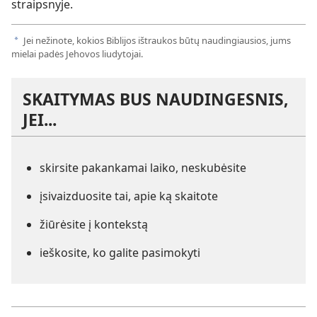
straipsnyje.
Jei nežinote, kokios Biblijos ištraukos būtų naudingiausios, jums
a
mielai padės Jehovos liudytojai.
SKAITYMAS BUS NAUDINGESNIS,
JEI...
skirsite pakankamai laiko, neskubėsite
įsivaizduosite tai, apie ką skaitote
žiūrėsite į kontekstą
ieškosite, ko galite pasimokyti