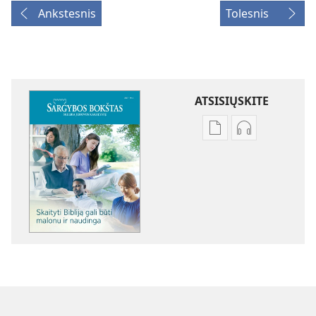
Ankstesnis
Tolesnis
ATSISIŲSKITE
Skaitmeninių
Garso
leidinių
failų
atsisiuntimo
atsisiuntimo
parinktys
parinktys
SARGYBOS
SARGYBOS
BOKŠTAS
BOKŠTAS
Skaityti
Skaityti
Bibliją
Bibliją
gali
gali
būti
būti
malonu
malonu