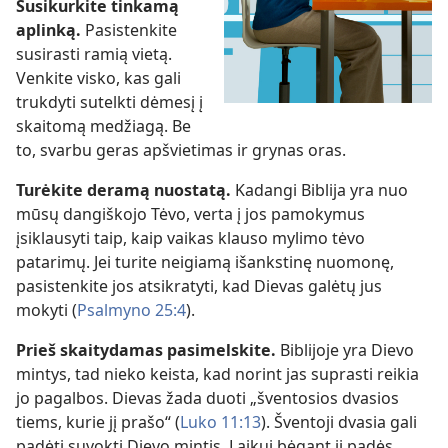
Susikurkite tinkamą
aplinką.
Pasistenkite
susirasti ramią vietą.
Venkite visko, kas gali
trukdyti sutelkti dėmesį į
skaitomą medžiagą. Be
to, svarbu geras apšvietimas ir grynas oras.
Turėkite deramą nuostatą.
Kadangi Biblija yra nuo
mūsų dangiškojo Tėvo, verta į jos pamokymus
įsiklausyti taip, kaip vaikas klauso mylimo tėvo
patarimų. Jei turite neigiamą išankstinę nuomonę,
pasistenkite jos atsikratyti, kad Dievas galėtų jus
mokyti (
Psalmyno 25:4
).
Prieš skaitydamas pasimelskite.
Biblijoje yra Dievo
mintys, tad nieko keista, kad norint jas suprasti reikia
jo pagalbos. Dievas žada duoti „šventosios dvasios
tiems, kurie jį prašo“ (
Luko 11:13
). Šventoji dvasia gali
padėti suvokti Dievo mintis. Laikui bėgant ji padės