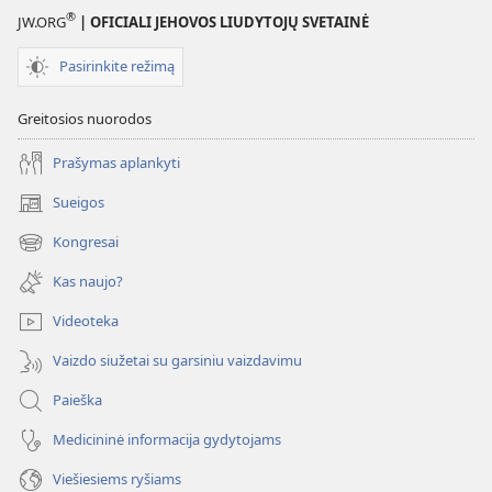
ir
ir
®
JW.ORG
| OFICIALI JEHOVOS LIUDYTOJŲ SVETAINĖ
naudinga
naudinga
Pasirinkite režimą
Greitosios nuorodos
Prašymas aplankyti
Sueigos
(atsiveria
naujas
Kongresai
(atsiveria
langas)
naujas
Kas naujo?
langas)
Videoteka
Vaizdo siužetai su garsiniu vaizdavimu
Paieška
Medicininė informacija gydytojams
Viešiesiems ryšiams