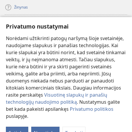
Žinynas
Paaukoti
(atsiveria
Privatumo nustatymai
naujas
langas)
Norėdami užtikrinti patogų naršymą šioje svetainėje,
Sargybos bokšto INTERNETINĖ BIBLIOTEKA
(atsiveria
naudojame slapukus ir panašias technologijas. Kai
naujas
®
JW Hub
kurie slapukai yra būtini norint, kad svetainė tinkamai
langas)
(atsiveria
veiktų, ir jų neįmanoma atmesti. Tačiau slapukus,
naujas
®
JW Library
langas)
kurie nėra būtini ir yra skirti pagerinti svetainės
veikimą, galite arba priimti, arba nepriimti. Jūsų
Watchtower Library
duomenys niekada nebus parduoti ar panaudoti
kitokiais komerciniais tikslais. Daugiau informacijos
rasite perskaitęs
Visuotinę slapukų ir panašių
technologijų naudojimo politiką
. Nustatymus galite
Copyright
© 2026 Watch Tower Bible and Tract Society of Pennsylvania.
bet kada pakeisti apsilankęs
Privatumo politikos
NAUDOJIMOSI SVETAINE SĄLYGOS
|
PRIVATUMO POLITIKA
|
puslapyje.
Ro
PRIVATUMO NUSTATYMAI
tu