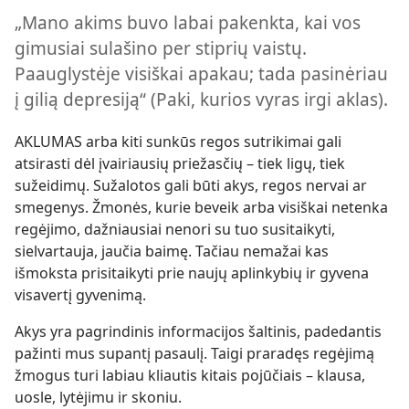
„Mano akims buvo labai pakenkta, kai vos
gimusiai sulašino per stiprių vaistų.
Paauglystėje visiškai apakau; tada pasinėriau
į gilią depresiją“ (Paki, kurios vyras irgi aklas).
AKLUMAS arba kiti sunkūs regos sutrikimai gali
atsirasti dėl įvairiausių priežasčių – tiek ligų, tiek
sužeidimų. Sužalotos gali būti akys, regos nervai ar
smegenys. Žmonės, kurie beveik arba visiškai netenka
regėjimo, dažniausiai nenori su tuo susitaikyti,
sielvartauja, jaučia baimę. Tačiau nemažai kas
išmoksta prisitaikyti prie naujų aplinkybių ir gyvena
visavertį gyvenimą.
Akys yra pagrindinis informacijos šaltinis, padedantis
pažinti mus supantį pasaulį. Taigi praradęs regėjimą
žmogus turi labiau kliautis kitais pojūčiais – klausa,
uosle, lytėjimu ir skoniu.