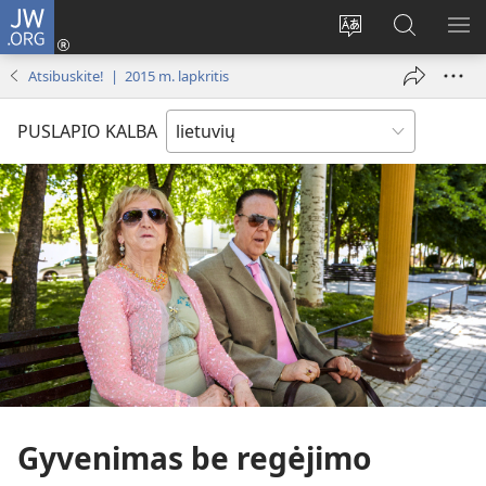
JW.ORG
Prisijungti
(atsiveria
Pakeisti
Paieška
RO
naujas
svetainės
svetainėj
ME
Atsibuskite! | 2015 m. lapkritis
langas)
kalbą
JW.ORG
PUSLAPIO KALBA
Gyvenimas be regėjimo