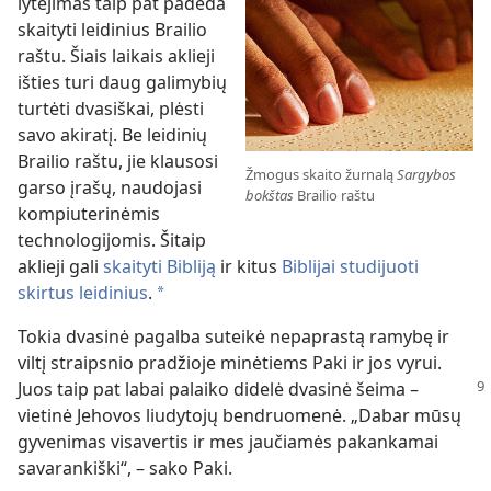
lytėjimas taip pat padeda
skaityti leidinius Brailio
raštu. Šiais laikais aklieji
išties turi daug galimybių
turtėti dvasiškai, plėsti
savo akiratį. Be leidinių
Brailio raštu, jie klausosi
Žmogus skaito žurnalą
Sargybos
garso įrašų, naudojasi
bokštas
Brailio raštu
kompiuterinėmis
technologijomis. Šitaip
aklieji gali
skaityti Bibliją
ir kitus
Biblijai studijuoti
skirtus leidinius
.
*
Tokia dvasinė pagalba suteikė nepaprastą ramybę ir
viltį straipsnio pradžioje minėtiems Paki ir jos vyrui.
Juos taip pat
labai palaiko didelė dvasinė šeima –
vietinė Jehovos liudytojų bendruomenė. „Dabar mūsų
gyvenimas visavertis ir mes jaučiamės pakankamai
savarankiški“, – sako Paki.