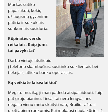
Markas sutiko
papasakoti, kokių
džiaugsmų gyvenime
patiria ir su kokiais
sunkumais susiduria.
Rūpinatės verslo
reikalais. Kaip jums
tai pavyksta?
Darbo vietoje atsiliepiu
į telefono skambučius, susitinku su klientais bei
tiekėjais, atlieku banko operacijas.
Ką veikiate laisvalaikiu?
Mėgstu muziką, ji man padeda atsipalaiduoti. Taip
pat groju pianinu. Tiesa, tai nėra lengva, nes
negaliu vienu metu skaityti natų Brailio raštu ir
groti abiem rankomis. Kai mokausi naują kūrinį, iš