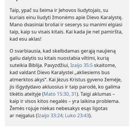
Taip, ypač su šeima ir Jehovos liudytojais, su
kuriais einu liudyti žmonėms apie Dievo Karalystę.
Mano dvasiniai broliai ir seserys su manimi elgiasi
taip, kaip su visais kitais. Kai kada jie net pamiršta,
kad esu aklas!
O svarbiausia, kad skelbdamas gerąją naujieną
galiu dalytis su kitais nuostabia viltimi, kurią
suteikia Biblija. Pavyzdžiui,
Izaijo 35:5
skaitome,
kad valdant Dievo Karalystei „akliesiems bus
atmerktos akys“. Kai Jėzus Kristus gyveno žemėje,
jis išgydydavo akluosius ir taip parodė, ko galima
tikėtis ateityje (
Mato 15:30, 31
). Taigi aklumas –
kaip ir visos kitos negalės – yra laikina problema.
Žemės rojuje niekas nebesakys esąs ligotas
ar neįgalus (
Izaijo 33:24;
Luko 23:43
).