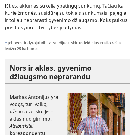
Išties, aklumas sukelia ypatingų sunkumų. Tačiau kai
kurie žmonės, susidūrę su tokiais sunkumais, pajėgia
ir toliau neprarasti gyvenimo džiaugsmo. Koks puikus
prisitaikymo ir tvirtybės įrodymas!
^
Jehovos liudytojai Biblijai studijuoti skirtus leidinius Brailio raštu
leidžia 25 kalbomis.
Nors ir aklas, gyvenimo
džiaugsmo neprarandu
Markas Antonijus yra
vedęs, turi vaiką,
užsiima verslu. Jis –
aklas nuo gimimo.
Atsibuskite!
korespondentui