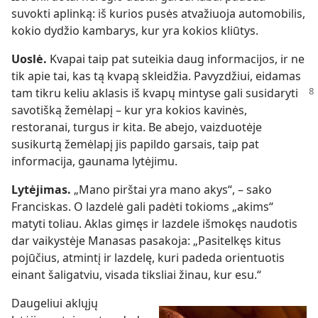
suvokti aplinką: iš kurios pusės atvažiuoja automobilis,
kokio dydžio kambarys, kur yra kokios kliūtys.
Uoslė.
Kvapai taip pat suteikia daug informacijos, ir ne
tik apie tai, kas tą kvapą skleidžia. Pavyzdžiui, eidamas
tam tikru keliu aklasis iš kvapų mintyse gali
susidaryti
savotišką žemėlapį – kur yra kokios kavinės,
restoranai, turgus ir kita. Be abejo, vaizduotėje
susikurtą žemėlapį jis papildo garsais, taip pat
informacija, gaunama lytėjimu.
Lytėjimas.
„Mano pirštai yra mano akys“, – sako
Franciskas. O lazdelė gali padėti tokioms „akims“
matyti toliau. Aklas gimęs ir lazdele išmokęs naudotis
dar vaikystėje Manasas pasakoja: „Pasitelkęs kitus
pojūčius, atmintį ir lazdelę, kuri padeda orientuotis
einant šaligatviu, visada tiksliai žinau, kur esu.“
Daugeliui aklųjų