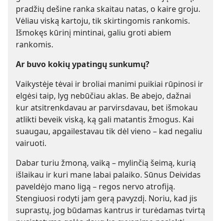
pradžių dešine ranka skaitau natas, o kaire groju.
Vėliau viską kartoju, tik skirtingomis rankomis.
Išmokęs kūrinį mintinai, galiu groti abiem
rankomis.
Ar buvo kokių ypatingų sunkumų?
Vaikystėje tėvai ir broliai manimi puikiai rūpinosi ir
elgėsi taip, lyg nebūčiau aklas. Be abejo, dažnai
kur atsitrenkdavau ar parvirsdavau, bet išmokau
atlikti beveik viską, ką gali matantis žmogus. Kai
suaugau, apgailestavau tik dėl vieno – kad negaliu
vairuoti.
Dabar turiu žmoną, vaiką – mylinčią šeimą, kurią
išlaikau ir kuri mane labai palaiko. Sūnus Deividas
paveldėjo mano ligą – regos nervo atrofiją.
Stengiuosi rodyti jam gerą pavyzdį. Noriu, kad jis
suprastų, jog būdamas kantrus ir turėdamas tvirtą