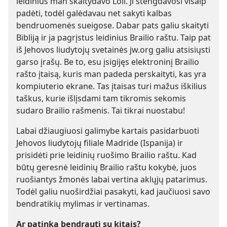
leidinius man skaitydavo Loli. Ji stengdavosi visaip
padėti, todėl galėdavau net sakyti kalbas
bendruomenės sueigose. Dabar pats galiu skaityti
Bibliją ir ja pagrįstus leidinius Brailio raštu. Taip pat
iš Jehovos liudytojų svetainės jw.org galiu atsisiųsti
garso įrašų. Be to, esu įsigijęs elektroninį Brailio
rašto įtaisą, kuris man padeda perskaityti, kas yra
kompiuterio ekrane. Tas įtaisas turi mažus iškilius
taškus, kurie išlįsdami tam tikromis sekomis
sudaro Brailio rašmenis. Tai tikrai nuostabu!
Labai džiaugiuosi galimybe kartais pasidarbuoti
Jehovos liudytojų filiale Madride (Ispanija) ir
prisidėti prie leidinių ruošimo Brailio raštu. Kad
būtų geresnė leidinių Brailio raštu kokybė, juos
ruošiantys žmonės labai vertina aklųjų patarimus.
Todėl galiu nuoširdžiai pasakyti, kad jaučiuosi savo
bendratikių mylimas ir vertinamas.
Ar patinka bendrauti su kitais?