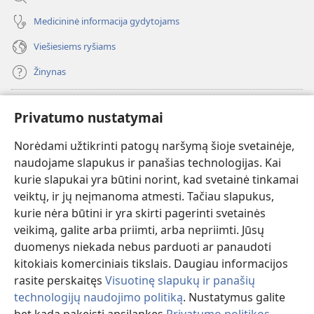
Medicininė informacija gydytojams
Viešiesiems ryšiams
Žinynas
Paaukoti
(atsiveria
Privatumo nustatymai
naujas
langas)
Norėdami užtikrinti patogų naršymą šioje svetainėje,
Sargybos bokšto INTERNETINĖ BIBLIOTEKA
(atsiveria
naudojame slapukus ir panašias technologijas. Kai
naujas
®
JW Hub
kurie slapukai yra būtini norint, kad svetainė tinkamai
langas)
(atsiveria
veiktų, ir jų neįmanoma atmesti. Tačiau slapukus,
naujas
®
JW Library
langas)
kurie nėra būtini ir yra skirti pagerinti svetainės
veikimą, galite arba priimti, arba nepriimti. Jūsų
Watchtower Library
duomenys niekada nebus parduoti ar panaudoti
kitokiais komerciniais tikslais. Daugiau informacijos
rasite perskaitęs
Visuotinę slapukų ir panašių
technologijų naudojimo politiką
. Nustatymus galite
Copyright
© 2026 Watch Tower Bible and Tract Society of Pennsylvania.