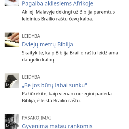
Pagalba akliesiems Afrikoje
Aklieji Malavyje dėkingi už Biblija paremtus
leidinius Brailio raštu čevų kalba.
LEIDYBA
Dviejų metrų Biblija
Skaitykite, kaip Biblija Brailio raštu leidžiama
daugeliu kalbų.
LEIDYBA
„Be jos būtų labai sunku“
Pažiūrėkite, kaip vienam neregiui padeda
Biblija, išleista Brailio raštu.
PASAKOJIMAI
Gyvenimą matau rankomis