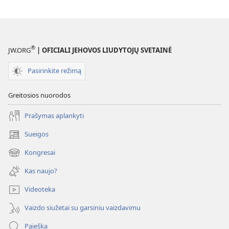
®
JW.ORG
| OFICIALI JEHOVOS LIUDYTOJŲ SVETAINĖ
Pasirinkite režimą
Greitosios nuorodos
Prašymas aplankyti
Sueigos
(atsiveria
naujas
Kongresai
(atsiveria
langas)
naujas
Kas naujo?
langas)
Videoteka
Vaizdo siužetai su garsiniu vaizdavimu
Paieška