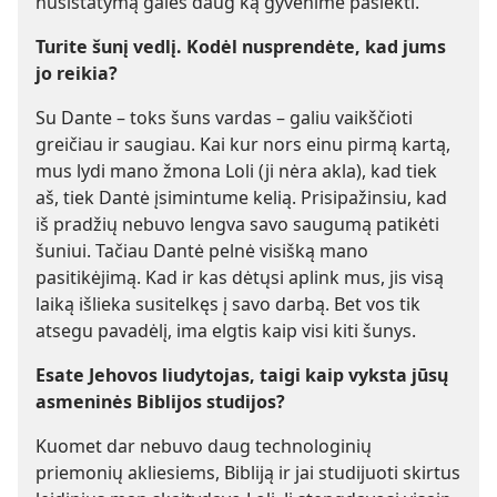
nusistatymą galės daug ką gyvenime pasiekti.
Turite šunį vedlį. Kodėl nusprendėte, kad jums
jo reikia?
Su Dante – toks šuns vardas – galiu vaikščioti
greičiau ir saugiau. Kai kur nors einu pirmą kartą,
mus lydi mano žmona Loli (ji nėra akla), kad tiek
aš, tiek Dantė įsimintume kelią. Prisipažinsiu, kad
iš pradžių nebuvo lengva savo saugumą patikėti
šuniui. Tačiau Dantė pelnė visišką mano
pasitikėjimą. Kad ir kas dėtųsi aplink mus, jis visą
laiką išlieka susitelkęs į savo darbą. Bet vos tik
atsegu pavadėlį, ima elgtis kaip visi kiti šunys.
Esate Jehovos liudytojas, taigi kaip vyksta jūsų
asmeninės Biblijos studijos?
Kuomet dar nebuvo daug technologinių
priemonių akliesiems, Bibliją ir jai studijuoti skirtus