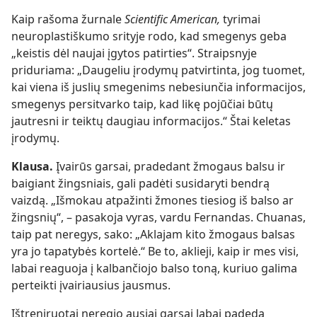
Kaip rašoma žurnale
Scientific American,
tyrimai
neuroplastiškumo srityje rodo, kad smegenys geba
„keistis dėl naujai įgytos patirties“. Straipsnyje
priduriama: „Daugeliu įrodymų patvirtinta, jog tuomet,
kai viena iš juslių smegenims nebesiunčia informacijos,
smegenys persitvarko taip, kad likę pojūčiai būtų
jautresni ir teiktų daugiau informacijos.“ Štai keletas
įrodymų.
Klausa.
Įvairūs garsai, pradedant žmogaus balsu ir
baigiant žingsniais, gali padėti susidaryti bendrą
vaizdą. „Išmokau atpažinti žmones tiesiog iš balso ar
žingsnių“, – pasakoja vyras, vardu Fernandas. Chuanas,
taip pat neregys, sako: „Aklajam kito žmogaus balsas
yra jo tapatybės kortelė.“ Be to, aklieji, kaip ir mes visi,
labai reaguoja į kalbančiojo balso toną, kuriuo galima
perteikti įvairiausius jausmus.
Ištreniruotai neregio ausiai garsai labai padeda