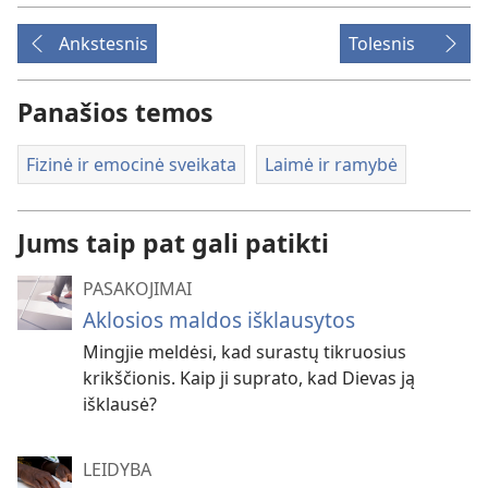
Ankstesnis
Tolesnis
Panašios temos
Fizinė ir emocinė sveikata
Laimė ir ramybė
Jums taip pat gali patikti
PASAKOJIMAI
Aklosios maldos išklausytos
Mingjie meldėsi, kad surastų tikruosius
krikščionis. Kaip ji suprato, kad Dievas ją
išklausė?
LEIDYBA