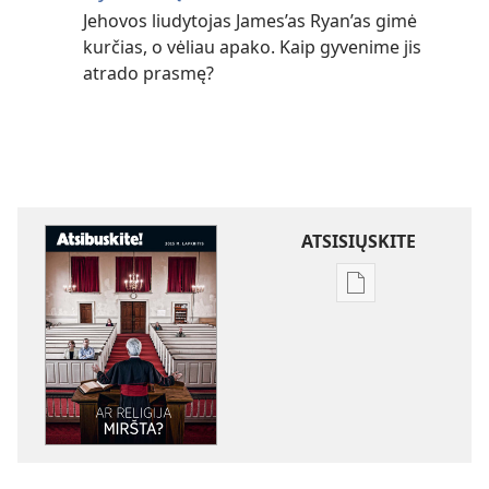
Jehovos liudytojas James’as Ryan’as gimė
kurčias, o vėliau apako. Kaip gyvenime jis
atrado prasmę?
ATSISIŲSKITE
Skaitmeninių
leidinių
atsisiuntimo
parinktys
ATSIBUSKITE!
Ar
religija
miršta?