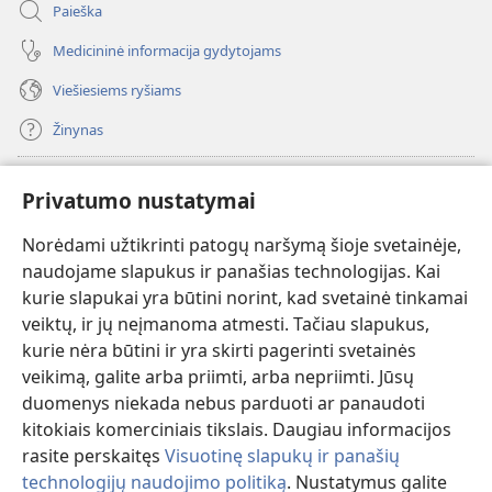
Paieška
Medicininė informacija gydytojams
Viešiesiems ryšiams
Žinynas
Paaukoti
(atsiveria
Privatumo nustatymai
naujas
langas)
Norėdami užtikrinti patogų naršymą šioje svetainėje,
Sargybos bokšto INTERNETINĖ BIBLIOTEKA
(atsiveria
naudojame slapukus ir panašias technologijas. Kai
naujas
®
JW Hub
kurie slapukai yra būtini norint, kad svetainė tinkamai
langas)
(atsiveria
veiktų, ir jų neįmanoma atmesti. Tačiau slapukus,
naujas
®
JW Library
langas)
kurie nėra būtini ir yra skirti pagerinti svetainės
veikimą, galite arba priimti, arba nepriimti. Jūsų
Watchtower Library
duomenys niekada nebus parduoti ar panaudoti
kitokiais komerciniais tikslais. Daugiau informacijos
rasite perskaitęs
Visuotinę slapukų ir panašių
technologijų naudojimo politiką
. Nustatymus galite