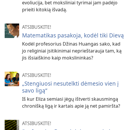
evoliucija, bet moksliniai tyrimai jam padėjo
prieiti kitokią išvadą.
ATSIBUSKITE!
Matematikas pasakoja, kodėl tiki Dievą
Kodėl profesorius Džinas Huangas sako, kad
jo religiniai įsitikinimai neprieštarauja tam, ką
jis išsiaiškino kaip mokslininkas?
ATSIBUSKITE!
„Stengiuosi nesutelkti dėmesio vien į
savo ligą“
Iš kur Eliza semiasi jėgų ištverti skausmingą
chronišką ligą ir kartais apie ją net pamiršta?
ATSIBUSKITE!