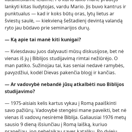
lankyti kitas liudytojas, vardu Mario. Jis buvo kantrus ir
punktualus — kad ir koks būtų oras, lytų lietus ar
šviestų saulė, — kiekvieną šeštadienį devintą valandą
ryto jau būdavo prie seminarijos durų.
— Ką apie tai manė kiti kunigai?
— Kviesdavau juos dalyvauti mūsų diskusijose, bet nė
vienas iš jų į Biblijos studijavimą rimtai nežiūrėjo. O
man patiko. Sužinojau tai, kas seniai nedavė ramybės,
pavyzdžiui, kodėl Dievas pakenčia blogį ir kančias.
— Ar vadovybė nebandė jūsų atkalbėti nuo Biblijos
studijavimo?
— 1975-aisiais kelis kartus vykau į Romą paaiškinti
savo pažiūrų. Vadovybė stengėsi mane paveikti, bet nė
vienas iš vadovų nesirėmė Biblija. Galiausiai 1976 metų
sausio 9 dieną išsiunčiau į Romą laišką, kuriuo
pranešiau, jog nebelaikau savęs kataliku. Po dviejų