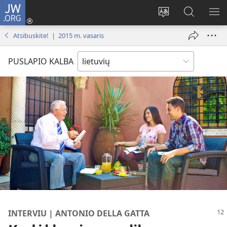
JW.ORG
Prisijungti
(atsiveria
Pakeisti
Paieška
RO
naujas
svetainės
svetainėj
ME
Atsibuskite! | 2015 m. vasaris
langas)
kalbą
JW.ORG
PUSLAPIO KALBA
INTERVIU | ANTONIO DELLA GATTA