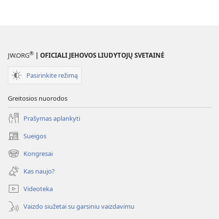
vertinga
ir
šiandien?
®
JW.ORG
| OFICIALI JEHOVOS LIUDYTOJŲ SVETAINĖ
Pasirinkite režimą
Greitosios nuorodos
Prašymas aplankyti
Sueigos
(atsiveria
naujas
Kongresai
(atsiveria
langas)
naujas
Kas naujo?
langas)
Videoteka
Vaizdo siužetai su garsiniu vaizdavimu