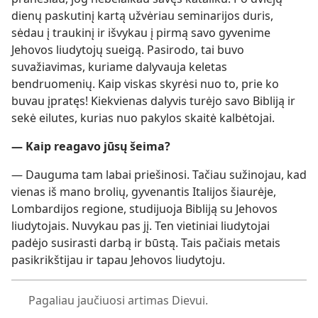
dienų paskutinį kartą užvėriau seminarijos duris,
sėdau į traukinį ir išvykau į pirmą savo gyvenime
Jehovos liudytojų sueigą. Pasirodo, tai buvo
suvažiavimas, kuriame dalyvauja keletas
bendruomenių. Kaip viskas skyrėsi nuo to, prie ko
buvau įpratęs! Kiekvienas dalyvis turėjo savo Bibliją ir
sekė eilutes, kurias nuo pakylos skaitė kalbėtojai.
— Kaip reagavo jūsų šeima?
— Dauguma tam labai priešinosi. Tačiau sužinojau, kad
vienas iš mano brolių, gyvenantis Italijos šiaurėje,
Lombardijos regione, studijuoja Bibliją su Jehovos
liudytojais. Nuvykau pas jį. Ten vietiniai liudytojai
padėjo susirasti darbą ir būstą. Tais pačiais metais
pasikrikštijau ir tapau Jehovos liudytoju.
Pagaliau jaučiuosi artimas Dievui.