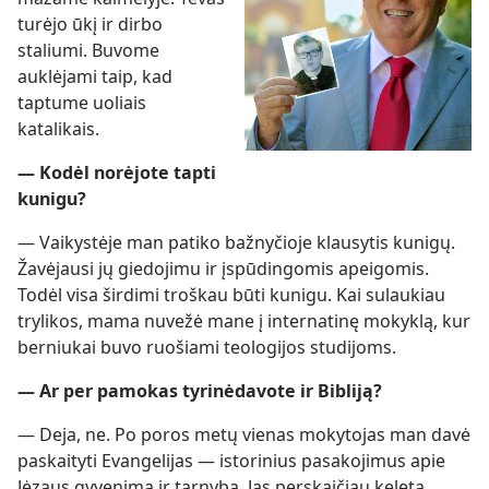
turėjo ūkį ir dirbo
staliumi. Buvome
auklėjami taip, kad
taptume uoliais
katalikais.
— Kodėl norėjote tapti
kunigu?
— Vaikystėje man patiko bažnyčioje klausytis kunigų.
Žavėjausi jų giedojimu ir įspūdingomis apeigomis.
Todėl visa širdimi troškau būti kunigu. Kai sulaukiau
trylikos, mama nuvežė mane į internatinę mokyklą, kur
berniukai buvo ruošiami teologijos studijoms.
— Ar per pamokas tyrinėdavote ir Bibliją?
— Deja, ne. Po poros metų vienas mokytojas man davė
paskaityti Evangelijas — istorinius pasakojimus apie
Jėzaus gyvenimą ir tarnybą. Jas perskaičiau keletą