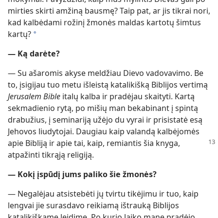
mirties skirti amžiną bausmę? Taip pat, ar jis tikrai nori,
kad kalbėdami rožinį žmonės maldas kartotų šimtus
kartų?
*
— Ką darėte?
— Su ašaromis akyse meldžiau Dievo vadovavimo. Be
to, įsigijau tuo metu išleistą katalikišką Biblijos vertimą
Jerusalem Bible
italų kalba ir pradėjau skaityti. Kartą
sekmadienio rytą, po mišių man bekabinant į spintą
drabužius, į seminariją užėjo du vyrai ir prisistatė esą
Jehovos liudytojai. Daugiau kaip valandą kalbėjomės
apie Bibliją
ir apie tai, kaip, remiantis šia knyga,
atpažinti tikrąją religiją.
— Kokį įspūdį jums paliko šie žmonės?
— Negalėjau atsistebėti jų tvirtu tikėjimu ir tuo, kaip
lengvai jie surasdavo reikiamą ištrauką Biblijos
katalikiškame leidime. Po kurio laiko mane pradėjo