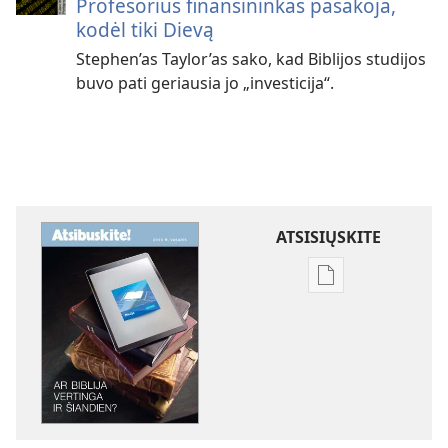
Profesorius finansininkas pasakoja,
kodėl tiki Dievą
Stephen’as Taylor’as sako, kad Biblijos studijos
buvo pati geriausia jo „investicija“.
ATSISIŲSKITE
Skaitmeninių
leidinių
atsisiuntimo
parinktys
ATSIBUSKITE!
Ar
Biblija