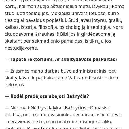
kartų. Kai man suėjo aštuoniolika metų, išvykau į Romą
studijuoti teologijos. Mokiausi universitetuose, kurie
tiesiogiai pavaldūs popiežiui. Studijavau lotynų, graikų
kalbas, istoriją, filosofiją, psichologiją ir teologiją. Nors
cituodavome ištraukas iš Biblijos ir girdėdavome ją
skaitant per sekmadienio pamaldas, iš tikrųjų jos
nestudijavome.
— Tapote rektoriumi. Ar skaitydavote paskaitas?
— Iš esmės mano darbas buvo administracinis, bet
skaitydavau ir paskaitas apie Vatikano II susirinkimo
dekretus.
— Kodėl pradėjote abejoti Bažnyčia?
— Nerimą kėlė trys dalykai: Bažnyčios kišimasis į
politiką, netinkamo dvasininkų bei parapijiečių elgesio
toleravimas, be to, man neatrodė teisingi katalikų
mokymai. Pavyzdžiui, kaip mus mylintis Dievas gali po