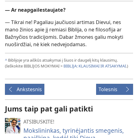
— Ar neapgailestaujate?
— Tikrai ne! Pagaliau jaučiuosi artimas Dievui, nes
mano žinios apie jį remiasi Biblija, o ne filosofija ar
Bažnyčios tradicijomis. Dabar žmones galiu mokyti
nuoširdžiai, nė kiek nedvejodamas.
^
Biblijoje yra aiškūs atsakymai į šiuos ir daugelį kitų klausimų.
(Ieškokite BIBLIJOS MOKYMAI >
BIBLIJA: KLAUSIMAI IR ATSAKYMAI
.)
Ankstesnis
Tolesnis
Jums taip pat gali patikti
ATSIBUSKITE!
Mokslininkas, tyrinėjantis smegenis,
paaiškina, kodėl tiki Dievą