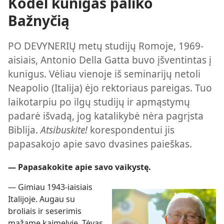
Kodėl kunigas paliko
Bažnyčią
PO DEVYNERIŲ metų studijų Romoje, 1969-
aisiais, Antonio Della Gatta buvo įšventintas į
kunigus. Vėliau vienoje iš seminarijų netoli
Neapolio (Italija) ėjo rektoriaus pareigas. Tuo
laikotarpiu po ilgų studijų ir apmąstymų
padarė išvadą, jog katalikybė nėra pagrįsta
Biblija.
Atsibuskite!
korespondentui jis
papasakojo apie savo dvasines paieškas.
— Papasakokite apie savo vaikystę.
— Gimiau 1943-iaisiais
Italijoje. Augau su
broliais ir seserimis
mažame kaimelyje. Tėvas