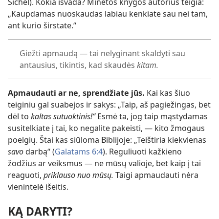
Sichel). Kokia išvada? Minėtos knygos autorius teigia:
„Kaupdamas nuoskaudas labiau kenkiate sau nei tam,
ant kurio širstate.“
Giežti apmaudą — tai nelyginant skaldyti sau
antausius, tikintis, kad skaudės
kitam.
Apmaudauti ar ne, sprendžiate jūs.
Kai kas šiuo
teiginiu gal suabejos ir sakys: „Taip, aš pagiežingas, bet
dėl to
kaltas sutuoktinis!“
Esmė ta, jog taip mąstydamas
susitelkiate į tai, ko negalite pakeisti, — kito žmogaus
poelgių. Štai kas siūloma Biblijoje: „Teištiria kiekvienas
savo
darbą“ (
Galatams 6:4
). Reguliuoti kažkieno
žodžius ar veiksmus — ne mūsų valioje, bet kaip į tai
reaguoti,
priklauso nuo mūsų.
Taigi apmaudauti nėra
vienintelė išeitis.
KĄ DARYTI?