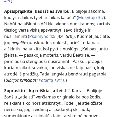
4:8
.
)
Apsispręskite, kas išties svarbu.
Biblijoje sakoma,
kad yra „laikas tylėti ir laikas kalbėti“ (
Mokytojo 3:7
).
Nebūtina aiškintis dėl kiekvienos nuoskaudos; kartais
tiesiog verta viską apsvarstyti savo širdyje ir
nusiraminti (
Psalmyno 4:5
[4:4,
Brb
]). Kuomet jaučiate,
jog
negalite
nuoskaudos nukęsti, prieš imdamas
aiškintis, palaukite, kol pyktis nuslūgs. „Kai pasijuntu
įžeista, — pasakoja moteris, vardu Beatrisė, —
pirmiausia stengiuosi nusiraminti. Paskui, praėjus
kuriam laikui, suvokiu, jog viskas ne taip baisu, kaip
atrodė iš pradžių. Tada lengviau bendrauti pagarbiai.“
(
Biblijos principas:
Patarlių 19:11
.
)
Supraskite, ką reiškia „atleisti“.
Kartais Biblijoje
žodžiu „atleisti“ verčiamas originalo kalbos žodis,
reiškiantis ko nors atsikratyti. Todėl, jei atleidžiate,
nereiškia, jog įžeidimą ar padarytą skriaudą
sumenkinate ar elgiatės taip, tarsi to nė nebuvo.