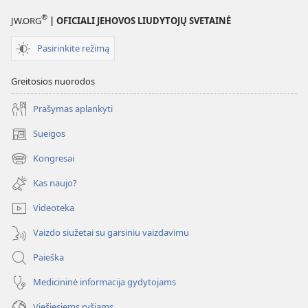
®
JW.ORG
| OFICIALI JEHOVOS LIUDYTOJŲ SVETAINĖ
Pasirinkite režimą
Greitosios nuorodos
Prašymas aplankyti
Sueigos
(atsiveria
naujas
Kongresai
(atsiveria
langas)
naujas
Kas naujo?
langas)
Videoteka
Vaizdo siužetai su garsiniu vaizdavimu
Paieška
Medicininė informacija gydytojams
Viešiesiems ryšiams