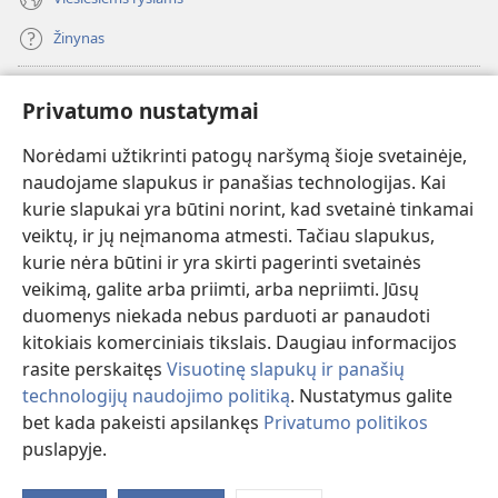
Žinynas
Paaukoti
(atsiveria
Privatumo nustatymai
naujas
langas)
Norėdami užtikrinti patogų naršymą šioje svetainėje,
Sargybos bokšto INTERNETINĖ BIBLIOTEKA
(atsiveria
naudojame slapukus ir panašias technologijas. Kai
naujas
®
JW Hub
kurie slapukai yra būtini norint, kad svetainė tinkamai
langas)
(atsiveria
veiktų, ir jų neįmanoma atmesti. Tačiau slapukus,
naujas
®
JW Library
langas)
kurie nėra būtini ir yra skirti pagerinti svetainės
veikimą, galite arba priimti, arba nepriimti. Jūsų
Watchtower Library
duomenys niekada nebus parduoti ar panaudoti
kitokiais komerciniais tikslais. Daugiau informacijos
rasite perskaitęs
Visuotinę slapukų ir panašių
technologijų naudojimo politiką
. Nustatymus galite
Copyright
© 2026 Watch Tower Bible and Tract Society of Pennsylvania.
bet kada pakeisti apsilankęs
Privatumo politikos
NAUDOJIMOSI SVETAINE SĄLYGOS
|
PRIVATUMO POLITIKA
|
puslapyje.
Ro
PRIVATUMO NUSTATYMAI
tu