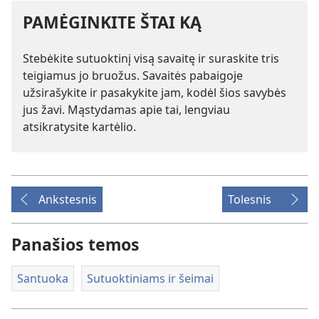
PAMĖGINKITE ŠTAI KĄ
Stebėkite sutuoktinį visą savaitę ir suraskite tris
teigiamus jo bruožus. Savaitės pabaigoje
užsirašykite ir pasakykite jam, kodėl šios savybės
jus žavi. Mąstydamas apie tai, lengviau
atsikratysite kartėlio.
Ankstesnis
Tolesnis
Panašios temos
Santuoka
Sutuoktiniams ir šeimai