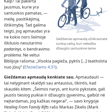
Kaip? Tai pakerta
jausmus, kurie yra
santuokos pamatas, —
meilę, pasitikėjimą,
ištikimybę. Tad galima
teigti, jog apmaudas yra
ne kokio nors šeimoje
Gieždamas apmaudą užsikraunate
iškilusio nesutarimo
sunkią naštą, kuri neleidžia
džiaugtis santuokine laime
padarinys,
o bendravimo
problema.
Ne veltui
Biblijoje rašoma: „Visokia pagieža, pyktis [...] teatitolsta
nuo jūsų“ (
Efeziečiams 4:31
).
Gieždamas apmaudą kenkiate sau.
Apmaudauti —
tai nelyginant skaldyti sau antausius, tikintis, kad
skaudės
kitam.
„Šeimos narys, ant kurio pykstate, gali
jaustis tiesiog puikiai ir džiaugtis gyvenimu, galbūt nė
neįtardamas, jog kažkas negerai“, — savo knygoje
Healing From Family Rifts
rašo Markas Zikelis (Mark