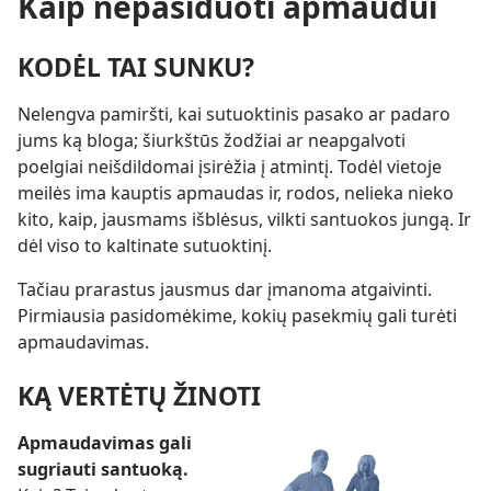
Kaip nepasiduoti apmaudui
KODĖL TAI SUNKU?
Nelengva pamiršti, kai sutuoktinis pasako ar padaro
jums ką bloga; šiurkštūs žodžiai ar neapgalvoti
poelgiai neišdildomai įsirėžia į atmintį. Todėl vietoje
meilės ima kauptis apmaudas ir, rodos, nelieka nieko
kito, kaip, jausmams išblėsus, vilkti santuokos jungą. Ir
dėl viso to kaltinate sutuoktinį.
Tačiau prarastus jausmus dar įmanoma atgaivinti.
Pirmiausia pasidomėkime, kokių pasekmių gali turėti
apmaudavimas.
KĄ VERTĖTŲ ŽINOTI
Apmaudavimas gali
sugriauti santuoką.