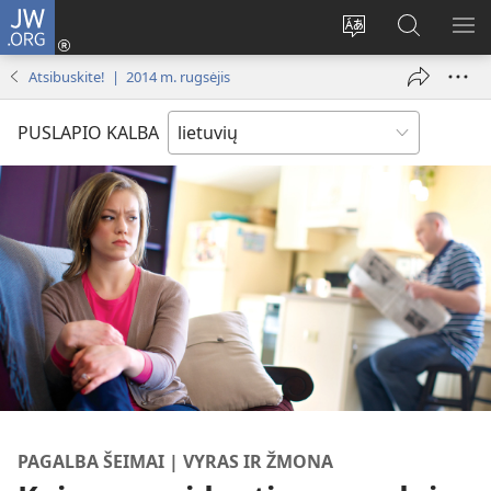
JW.ORG
Prisijungti
(atsiveria
Pakeisti
Paieška
RO
naujas
svetainės
svetainėj
ME
Atsibuskite! | 2014 m. rugsėjis
langas)
kalbą
JW.ORG
PUSLAPIO KALBA
PAGALBA ŠEIMAI | VYRAS IR ŽMONA