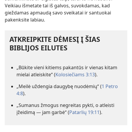
Veikiau išmetate tai iš galvos, suvokdamas, kad
gieždamas apmaudą savo sveikatai ir santuokai
pakenksite labiau.
ATKREIPKITE DĖMESĮ Į ŠIAS
BIBLIJOS EILUTES
„Būkite vieni kitiems pakantūs ir vienas kitam
mielai atleiskite“ (
Kolosiečiams 3:13
).
„Meilė uždengia daugybę nuodėmių“ (
1 Petro
4:8
).
„Sumanus žmogus negreitas pykti, o atleisti
įžeidimą — jam garbė“ (
Patarlių 19:11
).