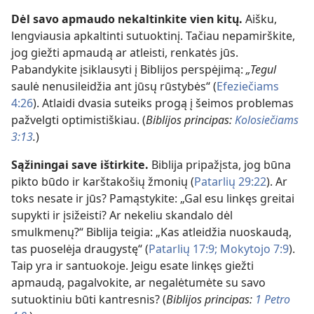
Dėl savo apmaudo nekaltinkite vien kitų.
Aišku,
lengviausia apkaltinti sutuoktinį. Tačiau nepamirškite,
jog giežti apmaudą ar atleisti, renkatės jūs.
Pabandykite įsiklausyti į Biblijos perspėjimą:
„Tegul
saulė nenusileidžia ant jūsų rūstybės“ (
Efeziečiams
4:26
). Atlaidi dvasia suteiks progą į šeimos problemas
pažvelgti optimistiškiau. (
Biblijos principas:
Kolosiečiams
3:13
.
)
Sąžiningai save ištirkite.
Biblija pripažįsta, jog būna
pikto būdo ir karštakošių žmonių (
Patarlių 29:22
). Ar
toks nesate ir jūs? Pamąstykite: „Gal esu linkęs greitai
supykti ir įsižeisti? Ar nekeliu skandalo dėl
smulkmenų?“ Biblija teigia: „Kas atleidžia nuoskaudą,
tas puoselėja draugystę“ (
Patarlių 17:9;
Mokytojo 7:9
).
Taip yra ir santuokoje. Jeigu esate linkęs giežti
apmaudą, pagalvokite, ar negalėtumėte su savo
sutuoktiniu būti kantresnis? (
Biblijos principas:
1 Petro