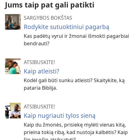
Jums taip pat gali patikti
SARGYBOS BOKŠTAS
Rodykite sutuoktiniui pagarbą
Kas padėtų vyrui ir žmonai išmokti pagarbiai
bendrauti?
ATSIBUSKITE!
Kaip atleisti?
Kodėl gali būti sunku atleisti? Skaitykite, ką
pataria Biblija.
ATSIBUSKITE!
Kaip nugriauti tylos sieną
Kaip du žmonės, prisiekę mylėti vienas kitą,
prieina tokią ribą, kad nustoja kalbėtis? Kaip
šio įpročio atsikratyti?