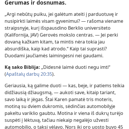
Gerumas ir dosnumas.
„Argi nebūtų puiku, jei galėtum ateiti į parduotuvę ir
nusipirkti laimės visam gyvenimui? — rašoma viename
straipsnyje, kurį išspausdino Berklio universiteto
(Kalifornija, JAV) Gerovės mokslo centras. — Jei perki
dovaną kažkam kitam, ta mintis nėra tokia jau
absurdiška, kaip kad atrodo.“ Kaip tai suprasti?
Duodami jaučiamės laimingesni nei gaudami.
Ką sako Biblija:
„Didesnė laimė duoti negu imti“
(
Apaštalų darbų 20:35
).
Geriausia, ką galime duoti — kas, beje, ir patiems teikia
didžiausią džiaugsmą, — aukoti save, kitaip tariant,
savo laiką ir jėgas. Štai Karen pamatė tris moteris,
motiną su dviem dukromis, sėdinčias automobilyje
pakeltu variklio gaubtu. Motina ir viena iš dukrų turėjo
suspėti į lėktuvą, tačiau niekaip negalėjo užvesti
automobilio, o taksi vėlavo. Nors iki oro uosto buvo 45