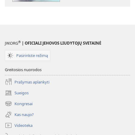
vertybės
išties
praturtina
®
JW.ORG
| OFICIALI JEHOVOS LIUDYTOJŲ SVETAINĖ
Pasirinkite režimą
Greitosios nuorodos
Prašymas aplankyti
Sueigos
(atsiveria
naujas
Kongresai
(atsiveria
langas)
naujas
Kas naujo?
langas)
Videoteka