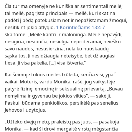
Čia turima omenyje ne kūniška ar sentimentali meilė;
tai meilė, pagrįsta principais — meilė, kuri skatina
padėti į bėdą patekusiam net ir nepažįstamam žmogui,
nesitikint jokio atlygio.
1 Korintiečiams 13:4-7
skaitome: „Meilė kantri ir maloninga. Meilė nepavýdi,
nesigiria, nesipučia, nesielgia neprideramai, neieško
savo naudos, nesusierzina, nelaiko nuoskaudų
sąskaitos. Ji nesidžiaugia neteisybe, bet džiaugiasi
tiesa. Ji visa pakelia, [...] visa ištveria.“
Kai šeimoje tokios meilės trūksta, kenčia visi, ypač
vaikai. Moteris, vardu Monika, rašė, jog vaikystėje
patyrė fizinę, emocinę ir seksualinę prievartą. „Buvau
nemylima ir gyvenau be jokios vilties“, — sakė ji.
Paskui, būdama penkiolikos, persikėlė pas senelius,
Jehovos liudytojus.
„Užteko dvejų metų, praleistų pas juos, — pasakoja
Monika, — kad ši drovi mergaitė virstų mėgstančia