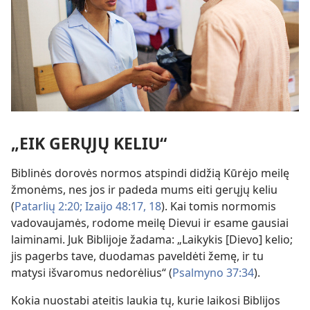
„EIK GERŲJŲ KELIU“
Biblinės dorovės normos atspindi didžią Kūrėjo meilę
žmonėms, nes jos ir padeda mums eiti gerųjų keliu
(
Patarlių 2:20;
Izaijo 48:17, 18
). Kai tomis normomis
vadovaujamės, rodome meilę Dievui ir esame gausiai
laiminami. Juk Biblijoje žadama: „Laikykis [Dievo] kelio;
jis pagerbs tave, duodamas paveldėti žemę, ir tu
matysi išvaromus nedorėlius“ (
Psalmyno 37:34
).
Kokia nuostabi ateitis laukia tų, kurie laikosi Biblijos