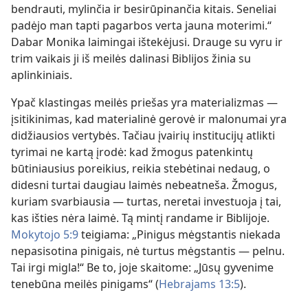
bendrauti,
mylinčia ir besirūpinančia kitais. Seneliai
padėjo man tapti pagarbos verta jauna moterimi.“
Dabar Monika laimingai ištekėjusi. Drauge su vyru ir
trim vaikais ji iš meilės dalinasi Biblijos žinia su
aplinkiniais.
Ypač klastingas meilės priešas yra materializmas —
įsitikinimas, kad materialinė gerovė ir malonumai yra
didžiausios vertybės. Tačiau įvairių institucijų atlikti
tyrimai ne kartą įrodė: kad žmogus patenkintų
būtiniausius poreikius, reikia stebėtinai nedaug, o
didesni turtai daugiau laimės nebeatneša. Žmogus,
kuriam svarbiausia — turtas, neretai investuoja į tai,
kas išties nėra laimė. Tą mintį randame ir Biblijoje.
Mokytojo 5:9
teigiama: „Pinigus mėgstantis niekada
nepasisotina pinigais, nė turtus mėgstantis — pelnu.
Tai irgi migla!“ Be to, joje skaitome: „Jūsų gyvenime
tenebūna meilės pinigams“ (
Hebrajams 13:5
).