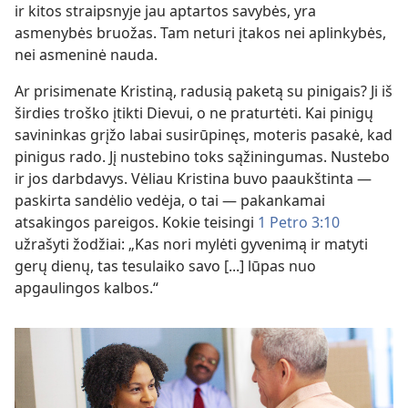
ir kitos straipsnyje jau aptartos savybės, yra
asmenybės bruožas. Tam neturi įtakos nei aplinkybės,
nei asmeninė nauda.
Ar prisimenate Kristiną, radusią paketą su pinigais? Ji iš
širdies troško įtikti Dievui, o ne praturtėti. Kai pinigų
savininkas grįžo labai susirūpinęs, moteris pasakė, kad
pinigus rado. Jį nustebino toks sąžiningumas. Nustebo
ir jos darbdavys. Vėliau Kristina buvo paaukštinta —
paskirta sandėlio vedėja, o tai — pakankamai
atsakingos pareigos. Kokie teisingi
1 Petro 3:10
užrašyti žodžiai: „Kas nori mylėti gyvenimą ir matyti
gerų dienų, tas tesulaiko savo [...] lūpas nuo
apgaulingos kalbos.“