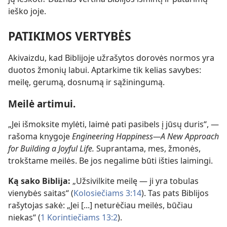
ieško joje.
PATIKIMOS VERTYBĖS
Akivaizdu, kad Biblijoje užrašytos dorovės normos yra
duotos žmonių labui. Aptarkime tik kelias savybes:
meilę, gerumą, dosnumą ir sąžiningumą.
Meilė artimui.
„Jei išmoksite mylėti, laimė pati pasibels į jūsų duris“, —
rašoma knygoje
Engineering Happiness—A New Approach
for Building a Joyful Life.
Suprantama, mes, žmonės,
trokštame meilės. Be jos negalime būti išties laimingi.
Ką sako Biblija:
„Užsivilkite meilę — ji yra tobulas
vienybės saitas“ (
Kolosiečiams 3:14
). Tas pats Biblijos
rašytojas sakė: „Jei [...] neturėčiau meilės, būčiau
niekas“ (
1 Korintiečiams 13:2
).