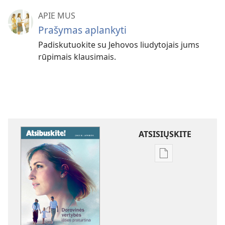
APIE MUS
Prašymas aplankyti
Padiskutuokite su Jehovos liudytojais jums
rūpimais klausimais.
ATSISIŲSKITE
Skaitmeninių
leidinių
atsisiuntimo
parinktys
ATSIBUSKITE!
Dorovinės