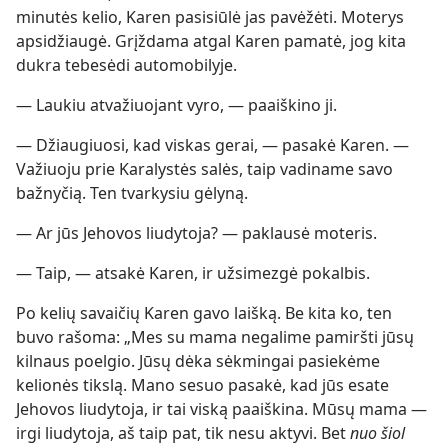
minutės kelio, Karen pasisiūlė jas pavėžėti. Moterys
apsidžiaugė. Grįždama atgal Karen pamatė, jog kita
dukra tebesėdi automobilyje.
— Laukiu atvažiuojant vyro, — paaiškino ji.
— Džiaugiuosi, kad viskas gerai, — pasakė Karen. —
Važiuoju prie Karalystės salės, taip vadiname savo
bažnyčią. Ten tvarkysiu gėlyną.
— Ar jūs Jehovos liudytoja? — paklausė moteris.
— Taip, — atsakė Karen, ir užsimezgė pokalbis.
Po kelių savaičių Karen gavo laišką. Be kita ko, ten
buvo rašoma: „Mes su mama negalime pamiršti jūsų
kilnaus poelgio. Jūsų dėka sėkmingai pasiekėme
kelionės tikslą. Mano sesuo pasakė, kad jūs esate
Jehovos liudytoja, ir tai viską paaiškina. Mūsų mama —
irgi liudytoja, aš taip pat, tik nesu aktyvi. Bet
nuo šiol