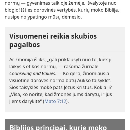
normų — gyvenimas taikioje žemėje, išvalytoje nuo
blogio! Išties dorovinės vertybės, kurių moko Biblija,
nusipelno ypatingo mūsų dėmesio.
Visuomenei reikia skubios
pagalbos
Ar žmonija išliks, „gali priklausyti nuo to, kiek ji
laikysis etikos normų, — rašoma žurnale
Counseling and Values. —
Ko gero, žinomiausia
visuotinė dorovės norma būtų Aukso taisyklė“.
Šios taisyklės mokė pats Jėzus Kristus. Kokia ji?
„Visa, ko norite, kad žmonės jums darytų, ir jūs
jiems darykite“ (
Mato 7:12
).
Biblijos principai, kurie moko