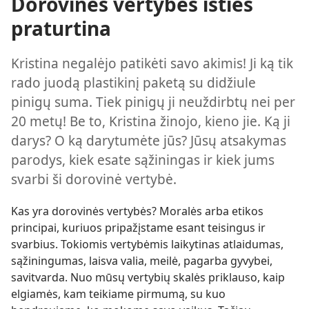
Dorovinės vertybės išties
praturtina
Kristina negalėjo patikėti savo akimis! Ji ką tik
rado juodą plastikinį paketą su didžiule
pinigų suma. Tiek pinigų ji neuždirbtų nei per
20 metų! Be to, Kristina žinojo, kieno jie. Ką ji
darys? O ką darytumėte jūs? Jūsų atsakymas
parodys, kiek esate sąžiningas ir kiek jums
svarbi ši dorovinė vertybė.
Kas yra dorovinės vertybės? Moralės arba etikos
principai, kuriuos pripažįstame esant teisingus ir
svarbius. Tokiomis vertybėmis laikytinas atlaidumas,
sąžiningumas, laisva valia, meilė, pagarba gyvybei,
savitvarda. Nuo mūsų vertybių skalės priklauso, kaip
elgiamės, kam teikiame pirmumą, su kuo