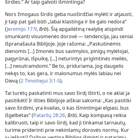
širdies.“ Ar taip galvoti išmintinga?
Nors žmogaus širdis geba nuoširdžiai mylėti ir atjausti,
ji taip pat gali būti „labai klastinga ir be galo nedora“
(
Jeremijo 17:9
,
Brb
). Šią apgailėtiną realybę atspindi
smunkanti visuomenės dorovė — tendencija, jau seniai
išpranašauta Biblijoje. Joje rašoma: „Paskutinėmis
dienomis [...] žmonės bus savimylos, pinigų mylėtojai,
pagyrūnai, išpuikę, [...] neturintys prigimtinės meilės,
[...] nesutramdomi.“ Be to, priduriama, jog daugelis
nekęs to, kas gera, ir malonumus mylės labiau nei
Dievą (
2 Timotiejui 3:1-5
).
Tai turėtų paskatinti mus savo širdį ištirti, o ne aklai ja
pasitikėti! Ir išties Biblijoje aiškiai sakoma: „Kas pasitiki
savo širdimi, yra kvailas, o kas išmintingai elgiasi, bus
išgelbėtas“ (
Patarlių 28:26
,
Brb
). Kaip kompasą reikia
kalibruoti, taip ir savo širdį, kad ji tinkamai tarnautų,
turime priderinti prie nekintamų dorovės normų. Kur
jų ieškoti? Dažnas vertina Biblijos išmintį ir patarimų