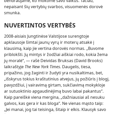
bendraujame, ko mokome savo vaikus. Tačiau,
nepaisant šių vertybių svarbos, visuomenės dorovė
smunka.
NUVERTINTOS VERTYBĖS
2008-aisiais Jungtinėse Valstijose surengtoje
apklausoje šimtai jaunų vyrų ir moterų atsakė į
klausimą, kaip jie vertina dorovės normas. „Buvome
priblokšti. Jų mintys ir žodžiai aiškiai rodo, kokia žema
jų moralė“, — rašė Deividas Bruksas (David Brooks)
laikraštyje
The New York Times.
Daugelis, tiesa,
pripažino, jog žaginti ir žudyti yra nusikaltimas, bet,
„išskyrus tokius kraštutinius atvejus, jų požiūris į blogį,
pavyzdžiui, į vairavimą girtam, sukčiavimą mokykloje
ar sutuoktinio apgaudinėjimą buvo labai pakantus“.
Kaip pareiškė viena mergina,
„dažniausiai aš nesuku
galvos, kas gera ir kas bloga“. Ne vienas mąsto taip:
„Jei manai, jog tai teisinga, šitaip ir elkis. Klausyk savo