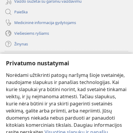
Vaizdo siužetai su garsiniu vaizdavimu
Paieška
Medicininė informacija gydytojams
Viešiesiems ryšiams
Žinynas
Paaukoti
(atsiveria
Privatumo nustatymai
naujas
langas)
Norėdami užtikrinti patogų naršymą šioje svetainėje,
Sargybos bokšto INTERNETINĖ BIBLIOTEKA
(atsiveria
naudojame slapukus ir panašias technologijas. Kai
naujas
®
JW Hub
kurie slapukai yra būtini norint, kad svetainė tinkamai
langas)
(atsiveria
veiktų, ir jų neįmanoma atmesti. Tačiau slapukus,
naujas
®
JW Library
langas)
kurie nėra būtini ir yra skirti pagerinti svetainės
veikimą, galite arba priimti, arba nepriimti. Jūsų
Watchtower Library
duomenys niekada nebus parduoti ar panaudoti
kitokiais komerciniais tikslais. Daugiau informacijos
rasite perskaitęs
Visuotinę slapukų ir panašių