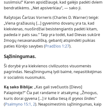
susiimsiu!“ Karen apsidžiaugė, kad galėjo padėti dviem
bendratikėms. „Net apsiverkiau“, — sako ji.
Rašytojas Čarlzas Vorneris (Charles D. Warner) teigė:
„Viena gražiausių [...] gyvenimo dovanų yra ta, kad
kiekvienas, nuoširdžiai besistengiantis padėti kitam,
padeda ir pats sau.“ Taip yra todėl, kad Dievas sukūrė
žmogų nesavanaudišką, gebantį atspindėti puikias
paties Kūrėjo savybes (
Pradžios 1:27
).
Sąžiningumas.
Ši dorybė yra kiekvienos civilizuotos visuomenės
pagrindas. Nesąžiningumą lydi baimė, nepasitikėjimas
ir socialinis nuosmukis.
Ką sako Biblija:
„Kas gali svečiuotis [Dievo]
Palapinėje?“ Čia pat randame ir atsakymą: „Žmogus,
kuris dorai gyvena [...] ir kalba tiesą
iš grynos širdies“
(
Psalmyno 15:1, 2
). Neapsimestinis sąžiningumas, kaip