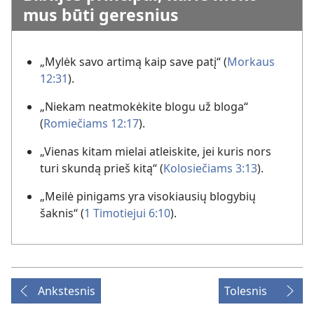
mus būti geresnius
„Mylėk savo artimą kaip save patį“ (
Morkaus
12:31
).
„Niekam neatmokėkite blogu už bloga“
(
Romiečiams 12:17
).
„Vienas kitam mielai atleiskite, jei kuris nors
turi skundą prieš kitą“ (
Kolosiečiams 3:13
).
„Meilė pinigams yra visokiausių blogybių
šaknis“ (
1 Timotiejui 6:10
).
Ankstesnis
Tolesnis