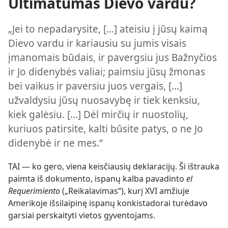
Ultimatumas Dievo vardu?
„Jei to nepadarysite, [...] ateisiu į jūsų kaimą
Dievo vardu ir kariausiu su jumis visais
įmanomais būdais, ir pavergsiu jus Bažnyčios
ir Jo didenybės valiai; paimsiu jūsų žmonas
bei vaikus ir paversiu juos vergais, [...]
užvaldysiu jūsų nuosavybę ir tiek kenksiu,
kiek galėsiu. [...] Dėl mirčių ir nuostolių,
kuriuos patirsite, kalti būsite patys, o ne Jo
didenybė ir ne mes.“
TAI — ko gero, viena keisčiausių deklaracijų. Ši ištrauka
paimta iš dokumento, ispanų kalba pavadinto
el
Requerimiento
(„Reikalavimas“), kurį XVI amžiuje
Amerikoje išsilaipinę ispanų konkistadorai turėdavo
garsiai perskaityti vietos gyventojams.