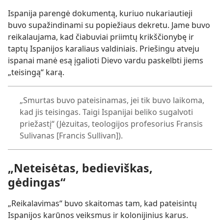
Ispanija parengė dokumentą, kuriuo nukariautieji
buvo supažindinami su popiežiaus dekretu. Jame buvo
reikalaujama, kad čiabuviai priimtų krikščionybę ir
taptų Ispanijos karaliaus valdiniais. Priešingu atveju
ispanai manė esą įgalioti Dievo vardu paskelbti jiems
„teisingą“ karą.
„Smurtas buvo pateisinamas, jei tik buvo laikoma,
kad jis teisingas. Taigi Ispanijai beliko sugalvoti
priežastį“ (Jėzuitas, teologijos profesorius Fransis
Sulivanas [Francis Sullivan]).
„Neteisėtas, bedieviškas,
gėdingas“
„Reikalavimas“ buvo skaitomas tam, kad pateisintų
Ispanijos karūnos veiksmus ir kolonijinius karus.