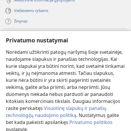
Medicininė informacija gydytojams
Viešiesiems ryšiams
Žinynas
Paaukoti
(atsiveria
Privatumo nustatymai
naujas
langas)
Norėdami užtikrinti patogų naršymą šioje svetainėje,
Sargybos bokšto INTERNETINĖ BIBLIOTEKA
(atsiveria
naudojame slapukus ir panašias technologijas. Kai
naujas
®
JW Hub
kurie slapukai yra būtini norint, kad svetainė tinkamai
langas)
(atsiveria
veiktų, ir jų neįmanoma atmesti. Tačiau slapukus,
naujas
®
JW Library
langas)
kurie nėra būtini ir yra skirti pagerinti svetainės
veikimą, galite arba priimti, arba nepriimti. Jūsų
Watchtower Library
duomenys niekada nebus parduoti ar panaudoti
kitokiais komerciniais tikslais. Daugiau informacijos
rasite perskaitęs
Visuotinę slapukų ir panašių
technologijų naudojimo politiką
. Nustatymus galite
Copyright
© 2026 Watch Tower Bible and Tract Society of Pennsylvania.
bet kada pakeisti apsilankęs
Privatumo politikos
NAUDOJIMOSI SVETAINE SĄLYGOS
|
PRIVATUMO POLITIKA
|
puslapyje.