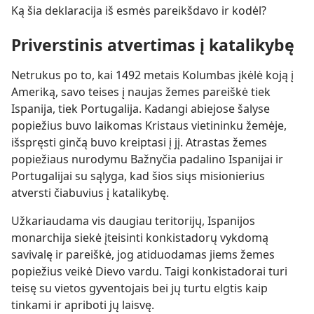
Ką šia deklaracija iš esmės pareikšdavo ir kodėl?
Priverstinis atvertimas į katalikybę
Netrukus po to, kai 1492 metais Kolumbas įkėlė koją į
Ameriką, savo teises į naujas žemes pareiškė tiek
Ispanija, tiek Portugalija. Kadangi abiejose šalyse
popiežius buvo laikomas Kristaus vietininku žemėje,
išspręsti ginčą buvo kreiptasi į jį. Atrastas žemes
popiežiaus nurodymu Bažnyčia padalino Ispanijai ir
Portugalijai su sąlyga, kad šios siųs misionierius
atversti čiabuvius į katalikybę.
Užkariaudama vis daugiau teritorijų, Ispanijos
monarchija siekė įteisinti konkistadorų vykdomą
savivalę ir pareiškė, jog atiduodamas jiems žemes
popiežius veikė Dievo vardu. Taigi konkistadorai turi
teisę su vietos gyventojais bei jų turtu elgtis kaip
tinkami ir apriboti jų laisvę.