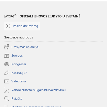
perkame?
®
JW.ORG
| OFICIALI JEHOVOS LIUDYTOJŲ SVETAINĖ
Pasirinkite režimą
Greitosios nuorodos
Prašymas aplankyti
Sueigos
(atsiveria
naujas
Kongresai
(atsiveria
langas)
naujas
Kas naujo?
langas)
Videoteka
Vaizdo siužetai su garsiniu vaizdavimu
Paieška