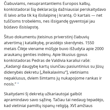
Čiabuviams, nesuprantantiems Europos kalbų,
konkistadorai šią deklaraciją dažniausiai perskaitydavo
iš laivo arba tik ką išsilaipinę į krantą. O kartais — net
tuščioms trobelėms, nes išsigandę gyventojai jau
būdavo išsislapstę.
Šituo dokumentu įteisinus priverstinį čiabuvių
atvertimą į katalikybę, prasidėjo skerdynės. 1550
metais Čilėje viename mūšyje buvo išžudyta apie 2000
araukanų genties indėnų. Apie likusius gyvus
konkistadoras Pedras de Valdivia karaliui rašė:
„Kadangi daugybę kartų siunčiau pasiuntinius su Jūsų
didenybės dekretu [„Reikalavimu“], vietiniams
nepaklusus, dviem šimtams jų nukapojome rankas ir
nosis.“
*
Skaitydami šį dekretą užkariautojai galbūt
apramindavo savo sąžinę. Tačiau tai nedaug tepadėjo,
kad vietiniai pamiltų ispanų religiją. XVI amžiaus