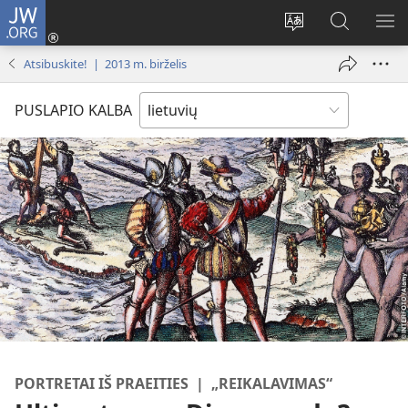
JW.ORG
Prisijungti
(atsiveria
Pakeisti
Paieška
RO
naujas
svetainės
svetainėj
ME
Atsibuskite! | 2013 m. birželis
langas)
kalbą
JW.ORG
PUSLAPIO KALBA
PORTRETAI IŠ PRAEITIES | „REIKALAVIMAS“