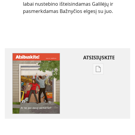
labai nustebino išteisindamas Galilėjų ir
pasmerkdamas Bažnyčios elgesį su juo.
ATSISIŲSKITE
Skaitmeninių
leidinių
atsisiuntimo
parinktys
ATSIBUSKITE!
Ar
ne
per
daug