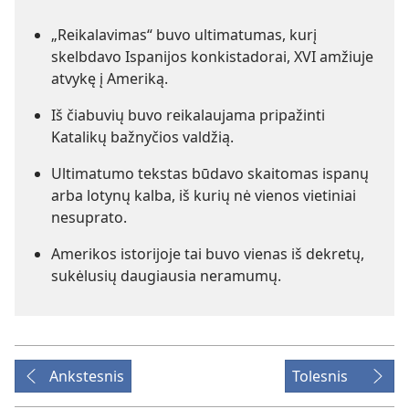
„Reikalavimas“ buvo ultimatumas, kurį
skelbdavo Ispanijos konkistadorai, XVI amžiuje
atvykę į Ameriką.
Iš čiabuvių buvo reikalaujama pripažinti
Katalikų bažnyčios valdžią.
Ultimatumo tekstas būdavo skaitomas ispanų
arba lotynų kalba, iš kurių nė vienos vietiniai
nesuprato.
Amerikos istorijoje tai buvo vienas iš dekretų,
sukėlusių daugiausia neramumų.
Ankstesnis
Tolesnis