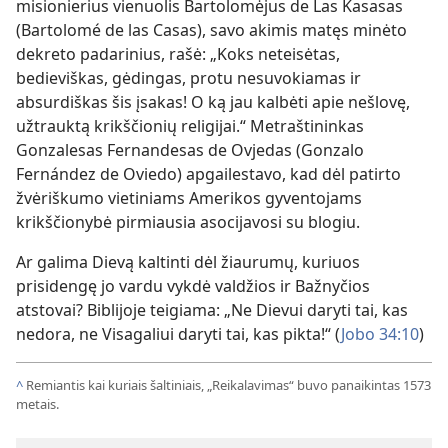
misionierius vienuolis Bartolomėjus de Las Kasasas
(Bartolomé de las Casas), savo akimis matęs minėto
dekreto padarinius, rašė: „Koks neteisėtas,
bedieviškas, gėdingas, protu nesuvokiamas ir
absurdiškas šis įsakas! O ką jau kalbėti apie nešlovę,
užtrauktą krikščionių religijai.“ Metraštininkas
Gonzalesas Fernandesas de Ovjedas (Gonzalo
Fernández de Oviedo) apgailestavo, kad dėl patirto
žvėriškumo vietiniams Amerikos gyventojams
krikščionybė pirmiausia asocijavosi su blogiu.
Ar galima Dievą kaltinti dėl žiaurumų, kuriuos
prisidengę jo vardu vykdė valdžios ir Bažnyčios
atstovai? Biblijoje teigiama: „Ne Dievui daryti tai, kas
nedora, ne Visagaliui daryti tai, kas pikta!“ (
Jobo 34:10
)
^
Remiantis kai kuriais šaltiniais, „Reikalavimas“ buvo panaikintas 1573
metais.