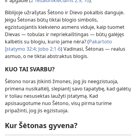
ir apgaule (
2 Tesalonikiečiams 2:9, 10
).
Biblijoje užrašytas Šėtono ir Dievo pokalbis danguje.
Jeigu Šėtonas būtų tiktai blogio simbolis,
egzistuojantis kiekvieno asmens viduje, kaip tuomet
Dievas — tobulas ir nepriekaištingas — būtų galėjęs
kalbėtis su blogiu, kurio jame nėra? (
Pakartoto
Įstatymo 32:4;
Jobo 2:1-6
) Vadinasi, Šėtonas — realus
asmuo, o ne tiktai abstraktus blogis.
KUO TAI SVARBU?
Šėtono noras įtikinti žmones, jog jis neegzistuoja,
primena nusikaltėlį, slepiantį savo tapatybę, kad galėtų
ir toliau nesusektas laužyti įstatymą. Kad
apsisaugotume nuo Šėtono, visų pirma turime
pripažinti, jog jis egzistuoja.
Kur Šėtonas gyvena?