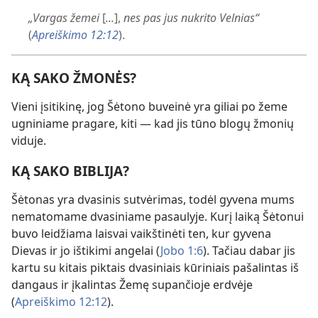
„Vargas žemei
[
...
],
nes pas jus nukrito Velnias“
(
Apreiškimo 12:12
).
KĄ SAKO ŽMONĖS?
Vieni įsitikinę, jog Šėtono buveinė yra giliai po žeme
ugniniame pragare, kiti — kad jis tūno blogų žmonių
viduje.
KĄ SAKO BIBLIJA?
Šėtonas yra dvasinis sutvėrimas, todėl gyvena mums
nematomame dvasiniame pasaulyje. Kurį laiką Šėtonui
buvo leidžiama laisvai vaikštinėti ten, kur gyvena
Dievas ir jo ištikimi angelai (
Jobo 1:6
). Tačiau dabar jis
kartu su kitais piktais dvasiniais kūriniais pašalintas iš
dangaus ir įkalintas Žemę supančioje erdvėje
(
Apreiškimo 12:12
).