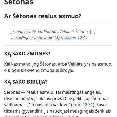
Šėtonas
Ar Šėtonas realus asmuo?
„Senoji gyvatė, vadinamas Velniu ir Šėtonu,
[
...
]
suvedžioja visą pasaulį“
(
Apreiškimo 12:9
)
.
KĄ SAKO ŽMONĖS?
Kai kas mano, jog Šėtonas, arba Velnias, yra ne asmuo,
o blogis kiekvieno žmogaus širdyje.
KĄ SAKO BIBLIJA?
Šėtonas — realus asmuo. Tai maištingas angelas,
dvasinė būtybė, sukilusi prieš Dievą. Biblijoje Šėtonas
vadinamas „šio pasaulio valdovu“ (
Jono 12:31
). Savo
tikslams įgyvendinti jis naudojasi melagingais ženklais