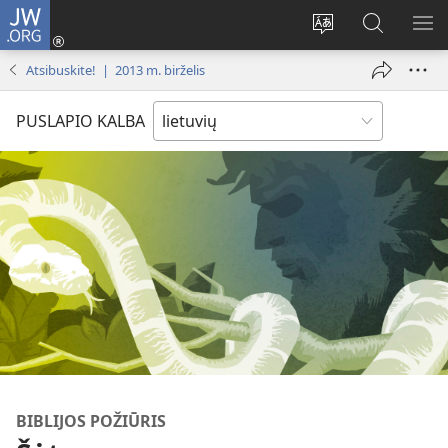
JW.ORG
Prisijungti
(atsiveria
Pakeisti
Paieška
RO
naujas
svetainės
svetainėj
ME
Atsibuskite! | 2013 m. birželis
langas)
kalbą
JW.ORG
PUSLAPIO KALBA
BIBLIJOS POŽIŪRIS