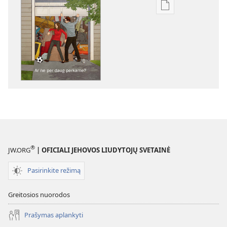
Skaitmeninių
leidinių
atsisiuntimo
parinktys
ATSIBUSKITE!
Ar
ne
per
daug
perkame?
®
JW.ORG
| OFICIALI JEHOVOS LIUDYTOJŲ SVETAINĖ
Pasirinkite režimą
Greitosios nuorodos
Prašymas aplankyti