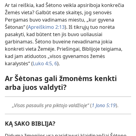
Ar tai reiškia, kad Šėtono veikla apsiriboja konkrečia
Žemės vieta? Galbūt esate skaitęs, jog senovės
Pergamas buvo vadinamas miestu, „kur gyvena
Šėtonas“ (
Apreiškimo 2:13
). Iš tikrųjų tuo norėta
pasakyti, kad būtent ten jis buvo uoliausiai
garbinamas. Šėtono buveine nevadinama jokia
konkreti vieta Žemėje. Priešingai, Biblijoje teigiama,
kad jam atiduotos „visos gyvenamos žemės
karalystės“ (
Luko 4:5, 6
).
Ar Šėtonas gali žmonėms kenkti
arba juos valdyti?
„Visas pasaulis yra piktojo valdžioje“
(
1 Jono 5:19
).
KĄ SAKO BIBLIJA?
Diduma žmonijos yra pasidavusi klaidinančiai Šėtono