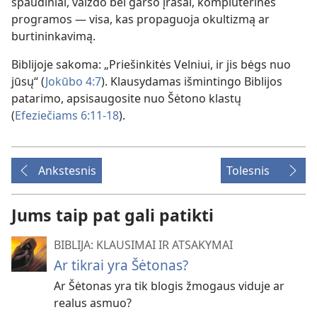
spaudiniai, vaizdo bei garso įrašai, kompiuterinės
programos — visa, kas propaguoja okultizmą ar
burtininkavimą.
Biblijoje sakoma: „Priešinkitės Velniui, ir jis bėgs nuo
jūsų“ (
Jokūbo 4:7
). Klausydamas išmintingo Biblijos
patarimo, apsisaugosite nuo Šėtono klastų
(
Efeziečiams 6:11-18
).
Ankstesnis
Tolesnis
Jums taip pat gali patikti
BIBLIJA: KLAUSIMAI IR ATSAKYMAI
Ar tikrai yra Šėtonas?
Ar Šėtonas yra tik blogis žmogaus viduje ar
realus asmuo?