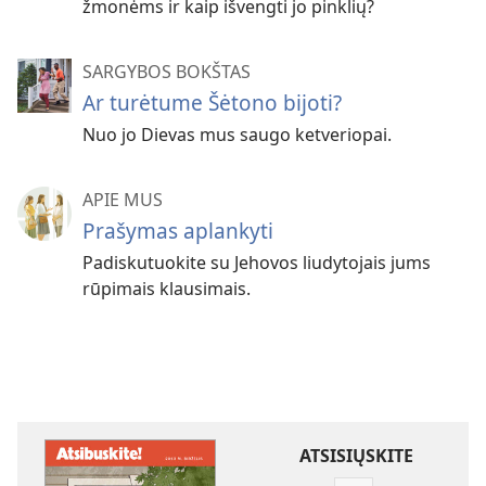
žmonėms ir kaip išvengti jo pinklių?
SARGYBOS BOKŠTAS
Ar turėtume Šėtono bijoti?
Nuo jo Dievas mus saugo ketveriopai.
APIE MUS
Prašymas aplankyti
Padiskutuokite su Jehovos liudytojais jums
rūpimais klausimais.
ATSISIŲSKITE