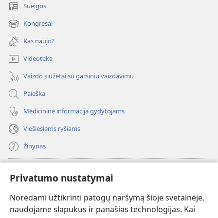
Sueigos
(atsiveria
naujas
Kongresai
(atsiveria
langas)
naujas
Kas naujo?
langas)
Videoteka
Vaizdo siužetai su garsiniu vaizdavimu
Paieška
Medicininė informacija gydytojams
Viešiesiems ryšiams
Žinynas
Paaukoti
(atsiveria
Privatumo nustatymai
naujas
langas)
Norėdami užtikrinti patogų naršymą šioje svetainėje,
Sargybos bokšto INTERNETINĖ BIBLIOTEKA
(atsiveria
naudojame slapukus ir panašias technologijas. Kai
naujas
®