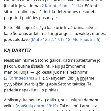
įtakai ir jo valdoma (
2 Korintiečiams 11:14
). Būtent
šituo ir galima paaiškinti, kodėl žmonės nesugeba
pagerinti padėties pasaulyje.
Be to, Biblijoje užrašyti kai kurie kraštutiniai atvejai,
kaip Šėtonas ar kiti maištingi angelai, užvaldę žmones,
juos žalodavo (
Mato 12:22;
17:15-18;
Morkaus 5:2-5
).
KĄ DARYTI?
Nesibaiminkime Šėtono galios. Kad nepatektume jo
įtakon, būtina išsiaiškinti, kaip jis žmonėmis
manipuliuoja, — „jo kėslai juk nėra nežinomi“
(
2 Korintiečiams 2:11
). Skaitydami Bibliją įgyjame
gyvybiškai svarbių žinių apie Šėtono taktiką. Tai
padeda nepakliūti į jo pinkles.
Atsikratykite bet kokių daiktų, susijusių su demonų
veikla (
Apaštalų darbų 19:19
). Tai gali būti amuletai,