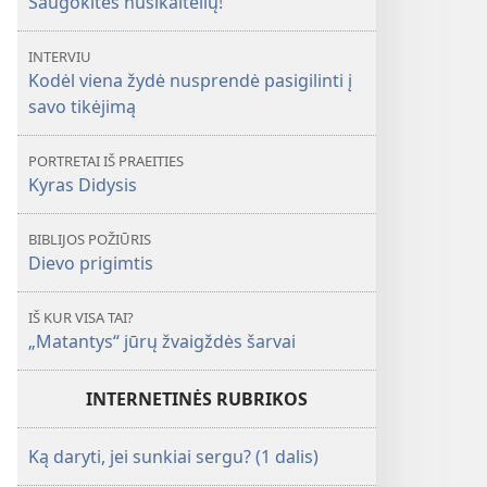
Saugokitės nusikaltėlių!
INTERVIU
Kodėl viena žydė nusprendė pasigilinti į
savo tikėjimą
PORTRETAI IŠ PRAEITIES
Kyras Didysis
BIBLIJOS POŽIŪRIS
Dievo prigimtis
IŠ KUR VISA TAI?
„Matantys“ jūrų žvaigždės šarvai
INTERNETINĖS RUBRIKOS
Ką daryti, jei sunkiai sergu? (1 dalis)