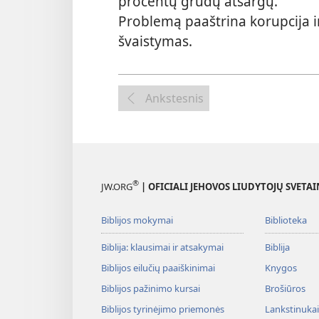
procentų grūdų atsargų.
Problemą paaštrina korupcija i
švaistymas.
Ankstesnis
®
JW.ORG
| OFICIALI JEHOVOS LIUDYTOJŲ SVETAI
Biblijos mokymai
Biblioteka
Biblija: klausimai ir atsakymai
Biblija
Biblijos eilučių paaiškinimai
Knygos
Biblijos pažinimo kursai
Brošiūros
Biblijos tyrinėjimo priemonės
Lankstinukai 