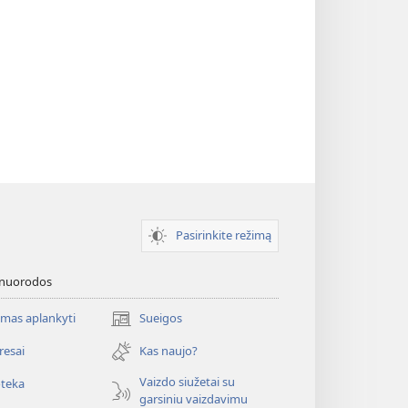
Pasirinkite režimą
 nuorodos
mas aplankyti
Sueigos
(atsiveria
naujas
resai
Kas naujo?
langas)
Vaizdo siužetai su
oteka
garsiniu vaizdavimu