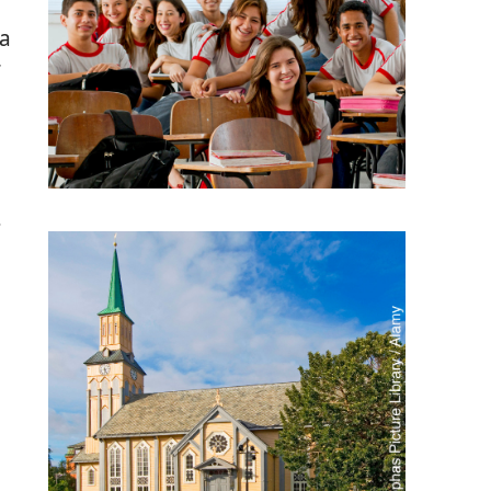
ia
r
s