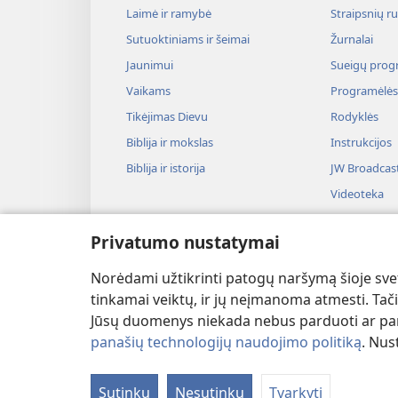
Laimė ir ramybė
Straipsnių r
Sutuoktiniams ir šeimai
Žurnalai
Jaunimui
Sueigų prog
Vaikams
Programėlės
Tikėjimas Dievu
Rodyklės
Biblija ir mokslas
Instrukcijos
Biblija ir istorija
JW Broadcas
Videoteka
Muzika
Privatumo nustatymai
Audiospektak
Biblijos ska
Norėdami užtikrinti patogų naršymą šioje svet
tinkamai veiktų, ir jų neįmanoma atmesti. Tačia
Jūsų duomenys niekada nebus parduoti ar pana
panašių technologijų naudojimo politiką
. Nus
Copyright
© 2026 Watch Tower Bible and Tra
Sutinku
Nesutinku
Tvarkyti