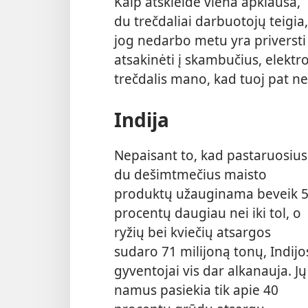
Kaip atskleidė viena apklausa,
du trečdaliai darbuotojų teigia,
jog nedarbo metu yra priversti
atsakinėti į skambučius, elektr
trečdalis mano, kad tuoj pat nea
Indija
Nepaisant to, kad pastaruosius
du dešimtmečius maisto
produktų užauginama beveik 
procentų daugiau nei iki tol, o
ryžių bei kviečių atsargos
sudaro 71 milijoną tonų, Indijo
gyventojai vis dar alkanauja. Jų
namus pasiekia tik apie 40