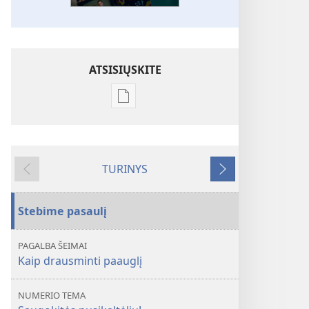
ATSISIŲSKITE
Skaitmeninių
leidinių
atsisiuntimo
parinktys
TURINYS
ATSIBUSKITE!
Ankstesnis
Tolesnis
Saugokitės
nusikaltėlių!
Stebime pasaulį
PAGALBA ŠEIMAI
Kaip drausminti paauglį
NUMERIO TEMA