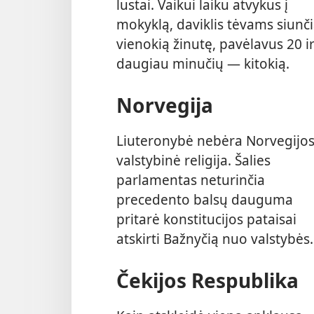
lustai. Vaikui laiku atvykus į
mokyklą, daviklis tėvams siunč
vienokią žinutę, pavėlavus 20 i
daugiau minučių — kitokią.
Norvegija
Liuteronybė nebėra Norvegijo
valstybinė religija. Šalies
parlamentas neturinčia
precedento balsų dauguma
pritarė konstitucijos pataisai
atskirti Bažnyčią nuo valstybės.
Čekijos Respublika