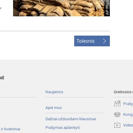
r
Tolesnis
NĖ
Naujienos
Greitosios
Prašy
Apie mus
Kong
(atsiveria
Dažnai užduodami klausimai
naujas
Vide
Prašymas aplankyti
langas)
ir kvietimai