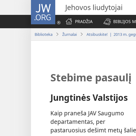
JW.ORG
Jehovos liudytojai
PRADŽIA
BIBLIJOS 
Biblioteka
Žurnalai
Atsibuskite! | 2013 m. ge
Stebime pasaulį
Jungtinės Valstijos
Kaip praneša JAV Saugumo
departamentas, per
pastaruosius dešimt metų šali