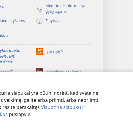
Medicininė informacija
ka
gydytojams
esiems ryšiams
Žinynas
koti
ybos bokšto
®
JW Hub
(atsiveria
ERNETINĖ
naujas
IOTEKA
langas)
®
ibrary
Watchtower Library
rie slapukai yra būtini norint, kad svetainė
s veikimą, galite arba priimti, arba nepriimti.
 rasite perskaitęs
Visuotinę slapukų ir
ikos
puslapyje.
MO POLITIKA
|
PRIVATUMO NUSTATYMAI