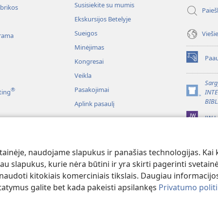
Susisiekite su mumis
ubrikos
Paieš
Ekskursijos Betelyje
Sueigos
Vieši
rama
Minėjimas
Paau
Kongresai
(atsiveria
naujas
Veikla
langas)
Sarg
Pasakojimai
®
ting
INT
(atsiveria
BIBL
Aplink pasaulį
naujas
langas)
JW L
liai
itymas vaidmenimis
ainėje, naudojame slapukus ir panašias technologijas. Kai ku
u slapukus, kurie nėra būtini ir yra skirti pagerinti svetainė
udoti kitokiais komerciniais tikslais. Daugiau informacijos
tatymus galite bet kada pakeisti apsilankęs
Privatumo polit
ct Society of Pennsylvania.
NAUDOJIMOSI SVETAINE SĄLYGOS
|
PRIVATU