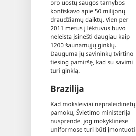
oro uostų saugos tarnybos
konfiskavo apie 50 milijonų
draudžiamų daiktų. Vien per
2011 metus į lėktuvus buvo
neleista įsinešti daugiau kaip
1200 šaunamųjų ginklų.
Dauguma jų savininkų tvirtino
tiesiog pamiršę, kad su savimi
turi ginklą.
Brazilija
Kad moksleiviai nepraleidinėtų
pamokų, Švietimo ministerija
nusprendė, jog mokyklinėse
uniformose turi būti įmontuoti