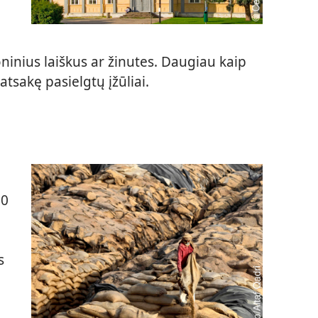
oninius laiškus ar žinutes. Daugiau kaip
tsakę pasielgtų įžūliai.
50
s