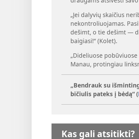
draugams atsivesti savo
„Jei dalyvių skaičius ner
nekontroliuojamas. Pasi
dešimt, o tie dešimt — d
baigiasi!“ (Kolet).
„Dideliuose pobūviuose p
Manau, protingiau linksm
„Bendrauk su išmintingu
bičiulis pateks į bėdą“ (
Kas gali atsitikti?