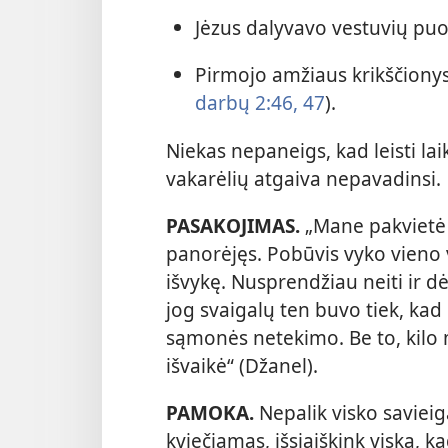
Jėzus dalyvavo vestuvių puo
Pirmojo amžiaus krikščionys 
darbų 2:46, 47
).
Niekas nepaneigs, kad leisti lai
vakarėlių atgaiva nepavadinsi.
PASAKOJIMAS.
„Mane pakvietė į
panorėjęs. Pobūvis vyko vieno 
išvykę. Nusprendžiau neiti ir dė
jog svaigalų ten buvo tiek, kad k
sąmonės netekimo. Be to, kilo mu
išvaikė“ (Džanel).
PAMOKA.
Nepalik visko savieiga
kviečiamas, išsiaiškink viską, k