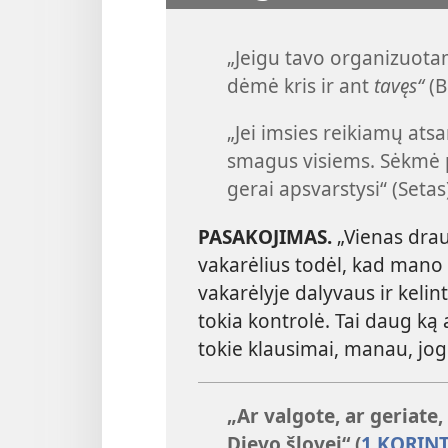
„Jeigu tavo organizuota
dėmė kris ir ant
tavęs“
(B
„Jei imsies reikiamų at
smagus visiems. Sėkmė pr
gerai apsvarstysi“ (Setas
PASAKOJIMAS.
„Vienas drau
vakarėlius todėl, kad mano t
vakarėlyje dalyvaus ir kelin
tokia kontrolė. Tai daug ką 
tokie klausimai, manau, jog
„Ar valgote, ar geriate,
Dievo šlovei“ (
1 KORINT