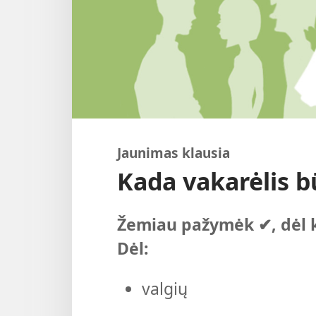
Jaunimas klausia
Kada vakarėlis b
Žemiau pažymėk ✔, dėl ko
Dėl:
valgių