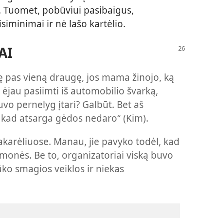
. Tuomet, pobūviui pasibaigus,
isiminimai ir nė lašo kartėlio.
AI
ę pas vieną draugę, jos mama žinojo, ką
 ėjau pasiimti iš automobilio švarką,
buvo pernelyg įtari? Galbūt. Bet aš
, kad atsarga gėdos nedaro“ (Kim).
akarėliuose. Manau, jie pavyko todėl, kad
monės. Be to, organizatoriai viską buvo
ūko smagios veiklos ir niekas