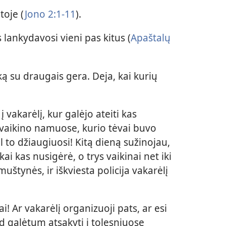
toje (
Jono 2:1-11
).
lankydavosi vieni pas kitus (
Apaštalų
ką su draugais gera. Deja, kai kurių
 vakarėlį, kur galėjo ateiti kas
vaikino namuose, kurio tėvai buvo
l to džiaugiuosi! Kitą dieną sužinojau,
ai kas nusigėrė, o trys vaikinai net iki
štynės, ir iškviesta policija vakarėlį
i! Ar vakarėlį organizuoji pats, ar esi
ad galėtum atsakyti į tolesniuose