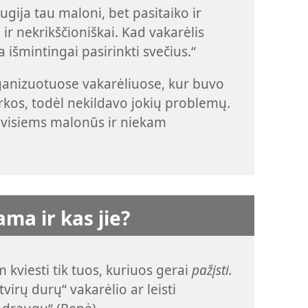
gija tau maloni, bet pasitaiko ir
i ir nekrikščioniškai. Kad vakarėlis
a išmintingai pasirinkti svečius.“
anizuotuose vakarėliuose, kur buvo
arkos, todėl nekildavo jokių problemų.
 visiems malonūs ir niekam
ama ir kas jie?
viesti tik tuos, kuriuos gerai
pažįsti.
irų durų“ vakarėlio ar leisti