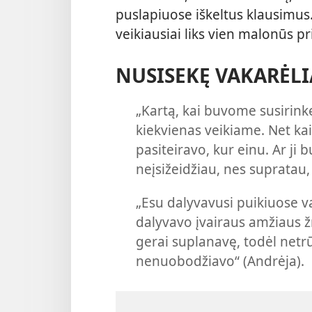
puslapiuose iškeltus klausimus
veikiausiai liks vien malonūs pr
NUSISEKĘ VAKARĖLI
„Kartą, kai buvome susirink
kiekvienas veikiame. Net kai
pasiteiravo, kur einu. Ar ji 
neįsižeidžiau, nes supratau
„Esu dalyvavusi puikiuose v
dalyvavo įvairaus amžiaus ž
gerai suplanavę, todėl netr
nenuobodžiavo“ (Andrėja).