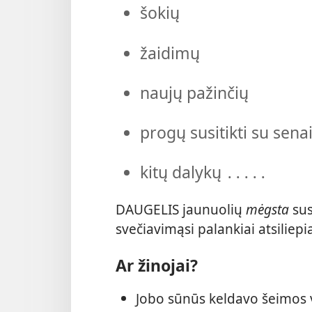
šokių
žaidimų
naujų pažinčių
progų susitikti su sena
kitų dalykų ․․․․․
DAUGELIS jaunuolių
mėgsta
sus
svečiavimąsi palankiai atsiliepi
Ar žinojai?
Jobo sūnūs keldavo šeimos v