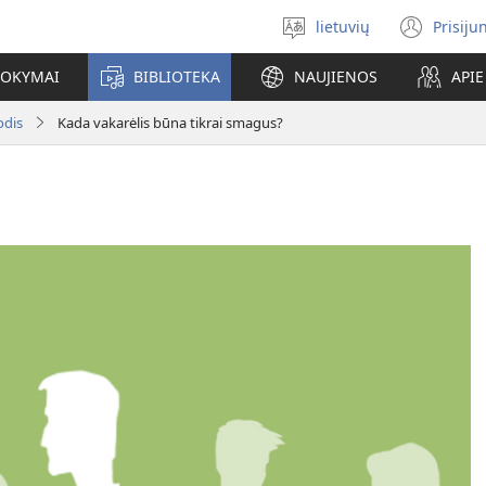
lietuvių
Prisiju
Pasirinkite
(ats
kalbą
nauj
MOKYMAI
BIBLIOTEKA
NAUJIENOS
API
lang
odis
Kada vakarėlis būna tikrai smagus?