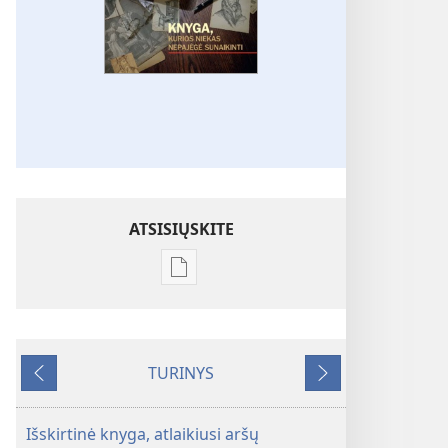
ATSISIŲSKITE
Skaitmeninių
leidinių
atsisiuntimo
parinktys
TURINYS
ATSIBUSKITE!
Ankstesnis
Tolesnis
2011 m.
gruodis
Išskirtinė knyga, atlaikiusi aršų