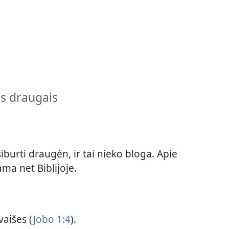
is draugais
iburti draugėn, ir tai nieko bloga. Apie
ama net Biblijoje.
aišes (
Jobo 1:4
).