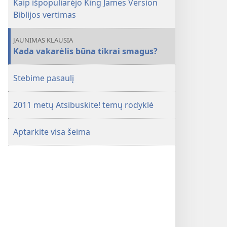
Kaip išpopuliarėjo King James Version
Biblijos vertimas
JAUNIMAS KLAUSIA
Kada vakarėlis būna tikrai smagus?
Stebime pasaulį
2011 metų Atsibuskite! temų rodyklė
Aptarkite visa šeima