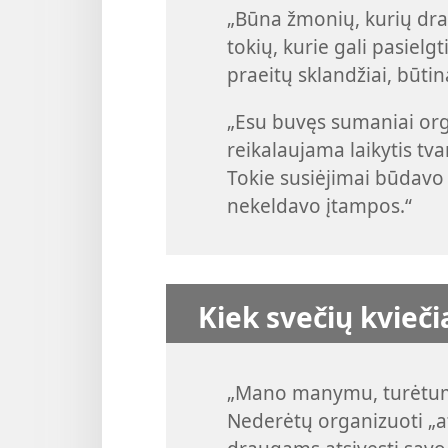
„Būna žmonių, kurių drau
tokių, kurie gali pasielgt
praeitų sklandžiai, būtin
„Esu buvęs sumaniai org
reikalaujama laikytis tv
Tokie susiėjimai būdavo
nekeldavo įtampos.“
Kiek svečių kvieči
„Mano manymu, turėtum k
Nederėtų organizuoti „atv