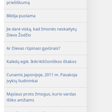
priešiškumą
Biblija puolama
Jie darė viską, kad žmonės neskaitytų
Dievo Žodžio
Ar Dievas rūpinasi gyvūnais?
Kalėdų eglė. Ikikrikščioniškos ištakos
Cunamis Japonijoje, 2011 m. Pasakoja
įvykių liudininkai
Mąslaus proto žmogus, kurio vardas
išliko amžiams