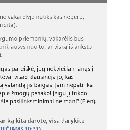
me vakarėlyje nutiks kas negero,
rigita).
sargumo priemonių, vakarėlis bus
iklausys nuo to, ar viską iš anksto
).
gas pareiškė, jog nekviečia manęs į
ėvai visad klausinėja jo, kas
tą valandą jis baigsis. Jam nepatinka
apie žmogų pasako! Jeigu jį trikdo
 šie pasilinksminimai ne man!“ (Elen).
 ar ką kita darote, visa darykite
IEČIAMS 10:31
)