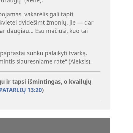
 draugų“ (Renė).
ibojamas, vakarėlis gali tapti
kvietei dvidešimt žmonių, jie — dar
ar daugiau... Esu mačiusi, kuo tai
aprastai sunku palaikyti tvarką.
intis siauresniame rate“ (Aleksis).
 ir tapsi išmintingas, o kvailųjų
PATARLIŲ 13:20
)