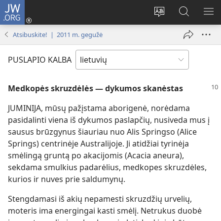
JW.ORG
Prisijungti
(atsiveria
Pakeisti
Paieška
RO
naujas
svetainės
svetainėj
ME
Atsibuskite! | 2011 m. gegužė
langas)
kalbą
JW.ORG
PUSLAPIO KALBA
Medkopės skruzdėlės — dykumos skanėstas
JUMINIJA, mūsų pažįstama aborigenė, norėdama
pasidalinti viena iš dykumos paslapčių, nusiveda mus į
sausus brūzgynus šiauriau nuo Alis Springso (Alice
Springs) centrinėje Australijoje. Ji atidžiai tyrinėja
smėlingą gruntą po akacijomis (Acacia aneura),
sekdama smulkius padarėlius, medkopes skruzdėles,
kurios ir nuves prie saldumynų.
Stengdamasi iš akių nepamesti skruzdžių urvelių,
moteris ima energingai kasti smėlį. Netrukus duobė