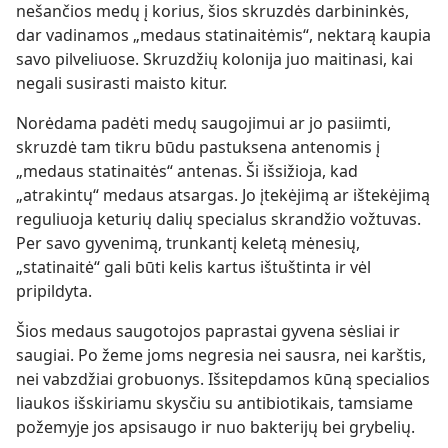
nešančios medų į korius, šios skruzdės darbininkės,
dar vadinamos „medaus statinaitėmis“, nektarą kaupia
savo pilveliuose. Skruzdžių kolonija juo maitinasi, kai
negali susirasti maisto kitur.
Norėdama padėti medų saugojimui ar jo pasiimti,
skruzdė tam tikru būdu pastuksena antenomis į
„medaus statinaitės“ antenas. Ši išsižioja, kad
„atrakintų“ medaus atsargas. Jo įtekėjimą ar ištekėjimą
reguliuoja keturių dalių specialus skrandžio vožtuvas.
Per savo gyvenimą, trunkantį keletą mėnesių,
„statinaitė“ gali būti kelis kartus ištuštinta ir vėl
pripildyta.
Šios medaus saugotojos paprastai gyvena sėsliai ir
saugiai. Po žeme joms negresia nei sausra, nei karštis,
nei vabzdžiai grobuonys. Išsitepdamos kūną specialios
liaukos išskiriamu skysčiu su antibiotikais, tamsiame
požemyje jos apsisaugo ir nuo bakterijų bei grybelių.