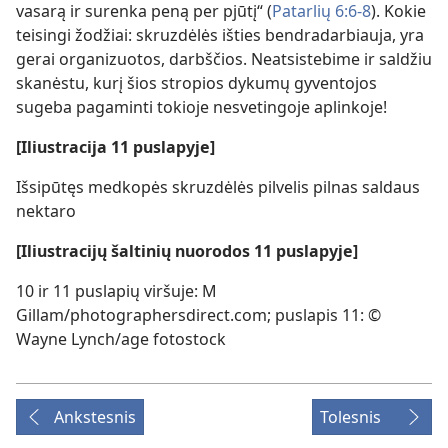
vasarą ir surenka peną per pjūtį“ (
Patarlių 6:6-8
). Kokie
teisingi žodžiai: skruzdėlės išties bendradarbiauja, yra
gerai organizuotos, darbščios. Neatsistebime ir saldžiu
skanėstu, kurį šios stropios dykumų gyventojos
sugeba pagaminti tokioje nesvetingoje aplinkoje!
[Iliustracija 11 puslapyje]
Išsipūtęs medkopės skruzdėlės pilvelis pilnas saldaus
nektaro
[Iliustracijų šaltinių nuorodos 11 puslapyje]
10 ir 11 puslapių viršuje: M
Gillam/photographersdirect.com; puslapis 11: ©
Wayne Lynch/age fotostock
Ankstesnis
Tolesnis