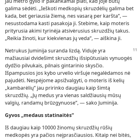
jau metro gylio ir pakankamai plati, kad joje būtų
galima sėdėti. „Ieškoti medkopių skruzdėlių galima bet
kada, bet geriausia žiemą, nes vasarą per karšta“, —
nesustodama kasti pasakoja ji. Stebime, kaip moteris
prityrusia akimi tyrinėja atsivėrusius skruzdžių takus.
„Reikia žinoti, kur kiekvienas jų veda“, — aiškina ji.
Netrukus Juminija suranda lizdą. Viduje yra
mažiausiai dvidešimt skruzdžių išsipūtusiais vynuogės
dydžio pilvukais, pilnais gintarinio skysčio.
Išpampusios jos kybo urvelio viršuje negalėdamos nė
pajudėti. Nespėjome apsižvalgyti, o moteris iš kelių
„kambarėlių“ jau pririnko daugiau kaip šimtą
skruzdžių. „Jų medus yra vienas saldžiausių mūsų
valgių, randamų brūzgynuose“, — sako Juminija.
Gyvos „medaus statinaitės“
Iš daugiau kaip 10000 žinomų skruzdžių rūšių
medkopės yra pačios neįprasčiausios. Kitaip nei bitės,