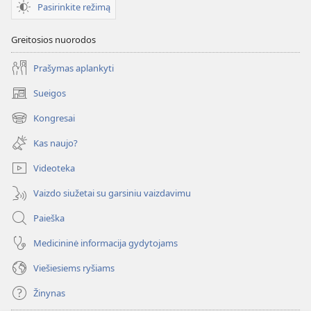
Pasirinkite režimą
Greitosios nuorodos
Prašymas aplankyti
Sueigos
(atsiveria
naujas
Kongresai
(atsiveria
langas)
naujas
Kas naujo?
langas)
Videoteka
Vaizdo siužetai su garsiniu vaizdavimu
Paieška
Medicininė informacija gydytojams
Viešiesiems ryšiams
Žinynas