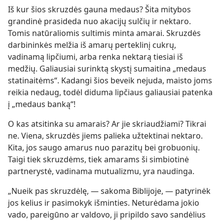
Iš kur šios skruzdės gauna medaus? Šita mitybos
grandinė prasideda nuo akacijų sulčių ir nektaro.
Tomis natūraliomis sultimis minta amarai. Skruzdės
darbininkės melžia iš amarų perteklinį cukrų,
vadinamą lipčiumi, arba renka nektarą tiesiai iš
medžių. Galiausiai surinktą skystį sumaitina „medaus
statinaitėms“. Kadangi šios beveik nejuda, maisto joms
reikia nedaug, todėl diduma lipčiaus galiausiai patenka
į „medaus banką“!
O kas atsitinka su amarais? Ar jie skriaudžiami? Tikrai
ne. Viena, skruzdės jiems palieka užtektinai nektaro.
Kita, jos saugo amarus nuo parazitų bei grobuonių.
Taigi tiek skruzdėms, tiek amarams ši simbiotinė
partnerystė, vadinama mutualizmu, yra naudinga.
„Nueik pas skruzdėlę, — sakoma Biblijoje, — patyrinėk
jos kelius ir pasimokyk išminties. Neturėdama jokio
vado, pareigūno ar valdovo, ji pripildo savo sandėlius