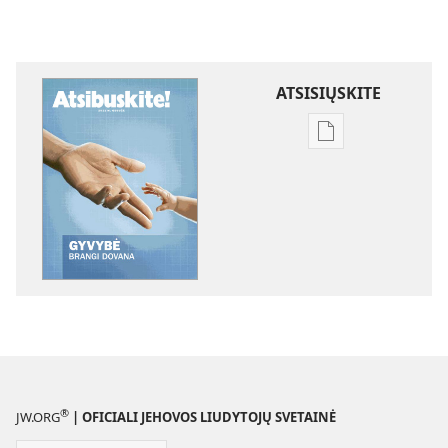
ATSISIŲSKITE
Skaitmeninių
leidinių
atsisiuntimo
parinktys
ATSIBUSKITE!
2011 m.
gegužė
®
JW.ORG
| OFICIALI JEHOVOS LIUDYTOJŲ SVETAINĖ