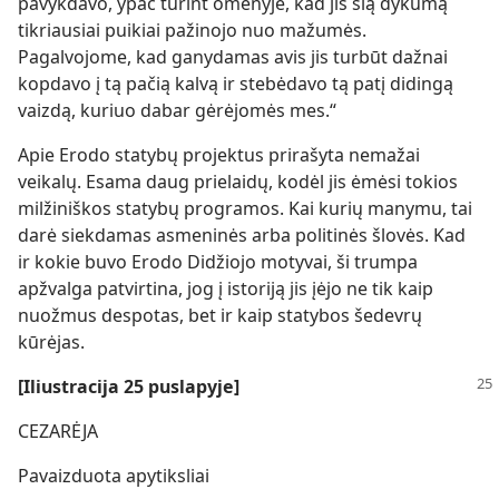
pavykdavo, ypač turint omenyje, kad jis šią dykumą
tikriausiai puikiai pažinojo nuo mažumės.
Pagalvojome, kad ganydamas avis jis turbūt dažnai
kopdavo į tą pačią kalvą ir stebėdavo tą patį didingą
vaizdą, kuriuo dabar gėrėjomės mes.“
Apie Erodo statybų projektus prirašyta nemažai
veikalų. Esama daug prielaidų, kodėl jis ėmėsi tokios
milžiniškos statybų programos. Kai kurių manymu, tai
darė siekdamas asmeninės arba politinės šlovės. Kad
ir kokie buvo Erodo Didžiojo motyvai, ši trumpa
apžvalga patvirtina, jog į istoriją jis įėjo ne tik kaip
nuožmus despotas, bet ir kaip statybos šedevrų
kūrėjas.
[Iliustracija 25 puslapyje]
CEZARĖJA
Pavaizduota apytiksliai