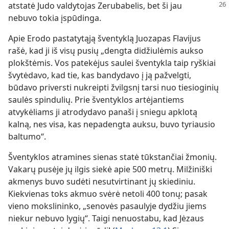
atstatė
Judo valdytojas Zerubabelis, bet ši jau
nebuvo tokia įspūdinga.
Apie Erodo pastatytąją šventyklą Juozapas Flavijus
rašė, kad ji iš visų pusių „dengta didžiulėmis aukso
plokštėmis. Vos patekėjus saulei šventykla taip ryškiai
švytėdavo, kad tie, kas bandydavo į ją pažvelgti,
būdavo priversti nukreipti žvilgsnį tarsi nuo tiesioginių
saulės spindulių. Prie šventyklos artėjantiems
atvykėliams ji atrodydavo panaši į sniegu apklotą
kalną, nes visa, kas nepadengta auksu, buvo tyriausio
baltumo“.
Šventyklos atramines sienas statė tūkstančiai žmonių.
Vakarų pusėje jų ilgis siekė apie 500 metrų. Milžiniški
akmenys buvo sudėti nesutvirtinant jų skiediniu.
Kiekvienas toks akmuo svėrė netoli 400 tonų; pasak
vieno mokslininko, „senovės pasaulyje dydžiu jiems
niekur nebuvo lygių“. Taigi nenuostabu, kad Jėzaus