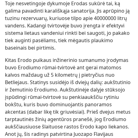
Toje nesvetingoje dykumoje Erodas sukūrė tai, ką
galima pavadinti karališkąja sanatorija. Jis aprūpino ją
tuzinu rezervuarų, kuriuose tilpo apie 40000000 litrų
vandens. Kadangi tvirtovėje buvo įrengta ir efektyvi
sistema lietaus vandeniui rinkti bei saugoti, jo pakako
tiek auginti pasėliams, tiek mėgautis plaukimo
baseinais bei pirtimis.
Kitas Erodo puikaus inžinerinio sumanumo įrodymas
buvo Erodiumo rūmai-tvirtovė ant gerai matomos
kalvos maždaug už 5 kilometrų į pietryčius nuo
Betliejaus. Statinys susidėjo iš dviejų dalių: aukštutinio
ir žemutinio Erodiumo. Aukštutinėje dalyje stūksojo
įspūdingi rūmai-tvirtovė su penkiaaukščiu rytiniu
bokštu, kuris buvo dominuojantis panoramos
akcentas (dabar likę tik griuvėsiai). Prieš dvejus metus
tarptautinės žinių agentūros pranešė, jog Erodiumo
aukščiausiuose šlaituose rastos Erodo kapo liekanos.
Anot jų, šis radinys patvirtina Juozapo Flavijaus