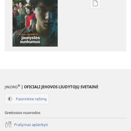
Skaitmeninių
leidinių
atsisiuntimo
parinktys
ATSIBUSKITE!
2009 m.
rugsėjis
®
JW.ORG
| OFICIALI JEHOVOS LIUDYTOJŲ SVETAINĖ
Pasirinkite režimą
Greitosios nuorodos
Prašymas aplankyti