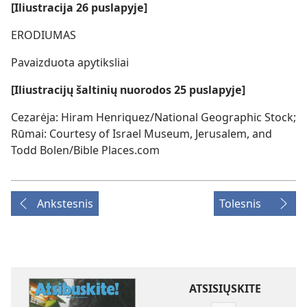
[Iliustracija 26 puslapyje]
ERODIUMAS
Pavaizduota apytiksliai
[Iliustracijų šaltinių nuorodos 25 puslapyje]
Cezarėja: Hiram Henriquez/National Geographic Stock;
Rūmai: Courtesy of Israel Museum, Jerusalem, and
Todd Bolen/Bible Places.com
Ankstesnis
Tolesnis
ATSISIŲSKITE