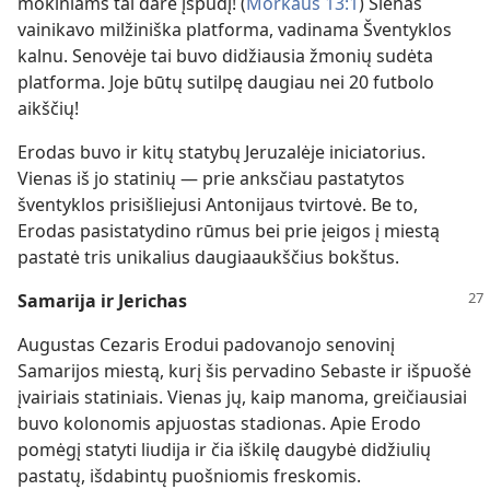
mokiniams tai darė įspūdį! (
Morkaus 13:1
) Sienas
vainikavo milžiniška platforma, vadinama Šventyklos
kalnu. Senovėje tai buvo didžiausia žmonių sudėta
platforma. Joje būtų sutilpę daugiau nei 20 futbolo
aikščių!
Erodas buvo ir kitų statybų Jeruzalėje iniciatorius.
Vienas iš jo statinių — prie anksčiau pastatytos
šventyklos prisišliejusi Antonijaus tvirtovė. Be to,
Erodas pasistatydino rūmus bei prie įeigos į miestą
pastatė tris unikalius daugiaaukščius bokštus.
Samarija ir Jerichas
Augustas Cezaris Erodui padovanojo senovinį
Samarijos miestą, kurį šis pervadino Sebaste ir išpuošė
įvairiais statiniais. Vienas jų, kaip manoma, greičiausiai
buvo kolonomis apjuostas stadionas. Apie Erodo
pomėgį statyti liudija ir čia iškilę daugybė didžiulių
pastatų, išdabintų puošniomis freskomis.