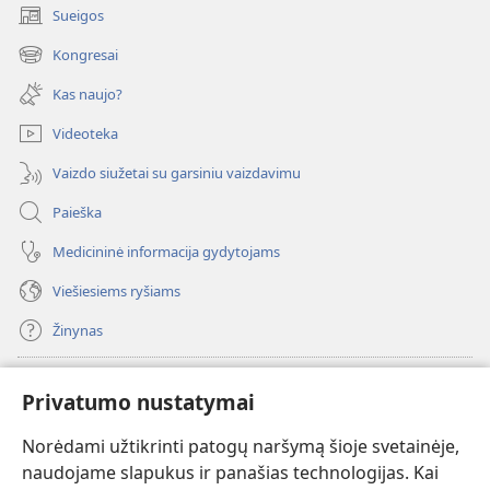
Sueigos
(atsiveria
naujas
Kongresai
(atsiveria
langas)
naujas
Kas naujo?
langas)
Videoteka
Vaizdo siužetai su garsiniu vaizdavimu
Paieška
Medicininė informacija gydytojams
Viešiesiems ryšiams
Žinynas
Paaukoti
(atsiveria
Privatumo nustatymai
naujas
langas)
Norėdami užtikrinti patogų naršymą šioje svetainėje,
Sargybos bokšto INTERNETINĖ BIBLIOTEKA
(atsiveria
naudojame slapukus ir panašias technologijas. Kai
naujas
®