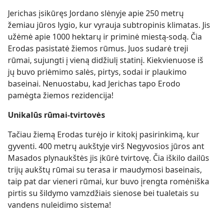
Jerichas įsikūręs Jordano slėnyje apie 250 metrų
žemiau jūros lygio, kur vyrauja subtropinis klimatas. Jis
užėmė apie 1000 hektarų ir priminė miestą-sodą. Čia
Erodas pasistatė žiemos rūmus. Juos sudarė treji
rūmai, sujungti į vieną didžiulį statinį. Kiekvienuose iš
jų buvo priėmimo salės, pirtys, sodai ir plaukimo
baseinai. Nenuostabu, kad Jerichas tapo Erodo
pamėgta žiemos rezidencija!
Unikalūs rūmai-tvirtovės
Tačiau žiemą Erodas turėjo ir kitokį pasirinkimą, kur
gyventi. 400 metrų aukštyje virš Negyvosios jūros ant
Masados plynaukštės jis įkūrė tvirtovę. Čia iškilo dailūs
trijų aukštų rūmai su terasa ir maudymosi baseinais,
taip pat dar vieneri rūmai, kur buvo įrengta romėniška
pirtis su šildymo vamzdžiais sienose bei tualetais su
vandens nuleidimo sistema!