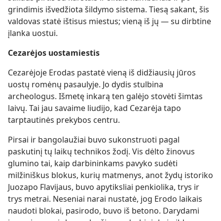
grindimis išvedžiota šildymo sistema. Tiesą sakant, šis
valdovas statė ištisus miestus; vieną iš jų — su dirbtine
įlanka uostui.
Cezarėjos uostamiestis
Cezarėjoje Erodas pastatė vieną iš didžiausių jūros
uostų romėnų pasaulyje. Jo dydis stulbina
archeologus. Išmetę inkarą ten galėjo stovėti šimtas
laivų. Tai jau savaime liudijo, kad Cezarėja tapo
tarptautinės prekybos centru.
Pirsai ir bangolaužiai buvo sukonstruoti pagal
paskutinį tų laikų technikos žodį. Vis dėlto žinovus
glumino tai, kaip darbininkams pavyko sudėti
milžiniškus blokus, kurių matmenys, anot žydų istoriko
Juozapo Flavijaus, buvo apytiksliai penkiolika, trys ir
trys metrai. Neseniai narai nustatė, jog Erodo laikais
naudoti blokai, pasirodo, buvo iš betono. Darydami