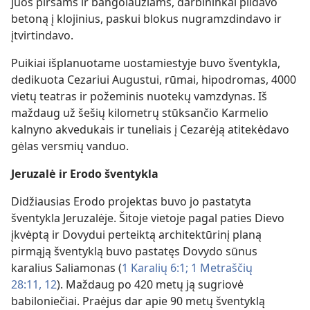
juos pirsams ir bangolaužiams, darbininkai pildavo
betoną į klojinius, paskui blokus nugramzdindavo ir
įtvirtindavo.
Puikiai išplanuotame uostamiestyje buvo šventykla,
dedikuota Cezariui Augustui, rūmai, hipodromas, 4000
vietų teatras ir požeminis nuotekų vamzdynas. Iš
maždaug už šešių kilometrų stūksančio Karmelio
kalnyno akvedukais ir tuneliais į Cezarėją atitekėdavo
gėlas versmių vanduo.
Jeruzalė ir Erodo šventykla
Didžiausias Erodo projektas buvo jo pastatyta
šventykla Jeruzalėje. Šitoje vietoje pagal paties Dievo
įkvėptą ir Dovydui perteiktą architektūrinį planą
pirmąją šventyklą buvo pastatęs Dovydo sūnus
karalius Saliamonas (
1 Karalių 6:1;
1 Metraščių
28:11, 12
). Maždaug po 420 metų ją sugriovė
babiloniečiai. Praėjus dar apie 90 metų šventyklą