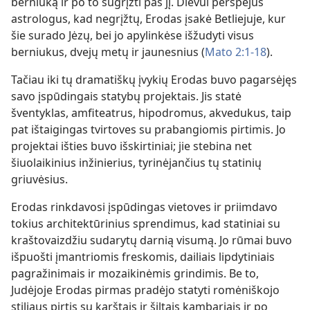
berniuką ir po to sugrįžti pas jį. Dievui perspėjus
astrologus, kad negrįžtų, Erodas įsakė Betliejuje, kur
šie surado Jėzų, bei jo apylinkėse išžudyti visus
berniukus, dvejų metų ir jaunesnius (
Mato 2:1-18
).
Tačiau iki tų dramatiškų įvykių Erodas buvo pagarsėjęs
savo įspūdingais statybų projektais. Jis statė
šventyklas, amfiteatrus, hipodromus, akvedukus, taip
pat ištaigingas tvirtoves su prabangiomis pirtimis. Jo
projektai išties buvo išskirtiniai; jie stebina net
šiuolaikinius inžinierius, tyrinėjančius tų statinių
griuvėsius.
Erodas rinkdavosi įspūdingas vietoves ir priimdavo
tokius architektūrinius sprendimus, kad statiniai su
kraštovaizdžiu sudarytų darnią visumą. Jo rūmai buvo
išpuošti įmantriomis freskomis, dailiais lipdytiniais
pagražinimais ir mozaikinėmis grindimis. Be to,
Judėjoje Erodas pirmas pradėjo statyti romėniškojo
stiliaus pirtis su karštais ir šiltais kambariais ir po