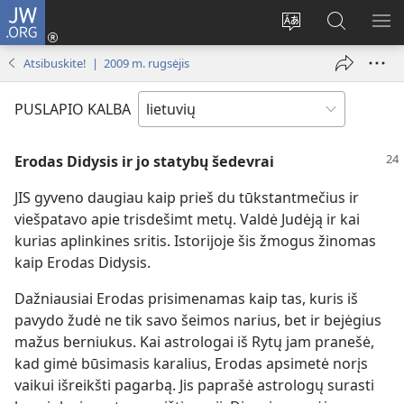
JW.ORG
Prisijungti
(atsiveria
Pakeisti
Paieška
RO
naujas
svetainės
svetainėj
ME
Atsibuskite! | 2009 m. rugsėjis
langas)
kalbą
JW.ORG
PUSLAPIO KALBA
Erodas Didysis ir jo statybų šedevrai
JIS gyveno daugiau kaip prieš du tūkstantmečius ir
viešpatavo apie trisdešimt metų. Valdė Judėją ir kai
kurias aplinkines sritis. Istorijoje šis žmogus žinomas
kaip Erodas Didysis.
Dažniausiai Erodas prisimenamas kaip tas, kuris iš
pavydo žudė ne tik savo šeimos narius, bet ir bejėgius
mažus berniukus. Kai astrologai iš Rytų jam pranešė,
kad gimė būsimasis karalius, Erodas apsimetė norįs
vaikui išreikšti pagarbą. Jis paprašė astrologų surasti