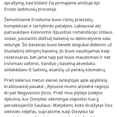
aprašymą, kad būtent čia pirmajame amžiuje ėjo
Erodo laidotuvių procesija.
Žemutiniame Erodiume buvo rūmų priestatų
kompleksas ir tarnybinės patalpos. Labiausiai akį
patraukdavo kolonomis išpuoštas romėniškojo stiliaus
sodas, juosiantis didžiulį baseiną su dekoratyvine sala
viduryje. Šis baseinas buvo beveik dvigubai didesnis už
šiuolaikinį olimpinį baseiną. Jis buvo naudojamas kaip
rezervuaras, bet jame taip pat buvo maudomasi ir net
irstomasi valtimis. Vanduo į baseiną akveduku
atitekėdavo iš šaltinių, esančių už penkių kilometrų.
Prieš kelerius metus vienas lankytojas apie apylinkių
kraštovaizdį pasakė: „Rytuose mums atsivėrė reginys
iki pat Negyvosios jūros. Prieš mus plytėjo Judėjos
dykuma, kur Dovydas sėkmingai slapstėsi nuo jį
persekiojančio Sauliaus. Matydami, koks išraižytas šios
vietovės reljefas, supratome, kaip Dovydui tai