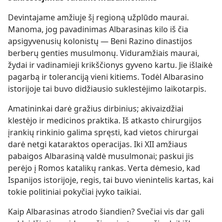
Devintajame amžiuje šį regioną užplūdo maurai.
Manoma, jog pavadinimas Albarasinas kilo iš čia
apsigyvenusių kolonistų — Beni Razino dinastijos
berberų genties musulmonų. Viduramžiais maurai,
žydai ir vadinamieji krikščionys gyveno kartu. Jie išlaikė
pagarbą ir toleranciją vieni kitiems. Todėl Albarasino
istorijoje tai buvo didžiausio suklestėjimo laikotarpis.
Amatininkai darė gražius dirbinius; akivaizdžiai
klestėjo ir medicinos praktika. Iš atkasto chirurgijos
įrankių rinkinio galima spręsti, kad vietos chirurgai
darė netgi kataraktos operacijas. Iki XII amžiaus
pabaigos Albarasiną valdė musulmonai; paskui jis
perėjo į Romos katalikų rankas. Verta dėmesio, kad
Ispanijos istorijoje, regis, tai buvo vienintelis kartas, kai
tokie politiniai pokyčiai įvyko taikiai.
Kaip Albarasinas atrodo šiandien? Svečiai vis dar gali