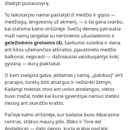
išlaikyti pusiausvyrą.
To laikotarpio namai pastatyti iš medžio ir gipso —
medžiagų, lengvesnių už akmenį, — o tai gana svarbu,
kai statoma kalno viršūnėje. Svečių dėmesį patraukia
maži namų langeliai su nertinėmis užuolaidomis ir
geležinėmis grotomis (4).
Savitumo suteikia ir viena
ant kitos užeinančios atbrailos, pjaustinėto medžio
balkonai, neįprasti — dažniausiai vaizduojantys kokį
gyvūną — durų plaktukai.
O kam svaigsta galva, įeidamas į namą, „pakibusį“ virš
prarajos, turėtų būti atsargus ir nežiūrėti žemyn.
Kadangi miestas stovi ant uolos atodangos, vietos
buvo mažai, todėl kai kurie gyventojai namus statėsi
tiesiog ant skardžio krašto.
Pačioje kalno viršūnėje, kur kadaise buvo Albarasino
centras, stūkso maurų pilis. Išliko ir Tore del
Andadoras — dalis sienos, kurią arabai pastatė