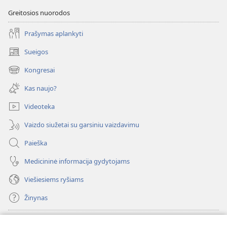
Greitosios nuorodos
Prašymas aplankyti
Sueigos
(atsiveria
naujas
Kongresai
(atsiveria
langas)
naujas
Kas naujo?
langas)
Videoteka
Vaizdo siužetai su garsiniu vaizdavimu
Paieška
Medicininė informacija gydytojams
Viešiesiems ryšiams
Žinynas
Paaukoti