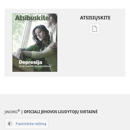
ATSISIŲSKITE
Skaitmeninių
leidinių
atsisiuntimo
parinktys
ATSIBUSKITE!
2009 m.
liepa
®
JW.ORG
| OFICIALI JEHOVOS LIUDYTOJŲ SVETAINĖ
Pasirinkite režimą