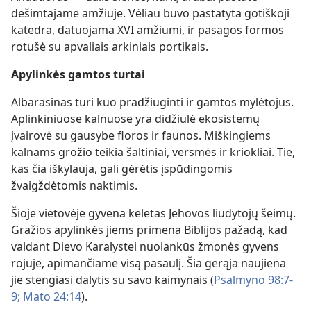
dešimtajame amžiuje. Vėliau buvo pastatyta gotiškoji
katedra, datuojama XVI amžiumi, ir pasagos formos
rotušė su apvaliais arkiniais portikais.
Apylinkės gamtos turtai
Albarasinas turi kuo pradžiuginti ir gamtos mylėtojus.
Aplinkiniuose kalnuose yra didžiulė ekosistemų
įvairovė su gausybe floros ir faunos. Miškingiems
kalnams grožio teikia šaltiniai, versmės ir kriokliai. Tie,
kas čia iškylauja, gali gėrėtis įspūdingomis
žvaigždėtomis naktimis.
Šioje vietovėje gyvena keletas Jehovos liudytojų šeimų.
Gražios apylinkės jiems primena Biblijos pažadą, kad
valdant Dievo Karalystei nuolankūs žmonės gyvens
rojuje, apimančiame visą pasaulį. Šia gerąja naujiena
jie stengiasi dalytis su savo kaimynais (
Psalmyno 98:7-
9;
Mato 24:14
).