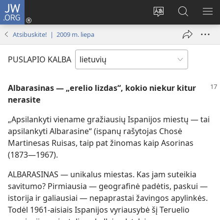
JW.ORG
Prisijungti
(atsiveria
Pakeisti
Paieška
RO
naujas
svetainės
svetainėj
ME
Atsibuskite! | 2009 m. liepa
langas)
kalbą
JW.ORG
PUSLAPIO KALBA
Albarasinas — „erelio lizdas“, kokio niekur kitur
nerasite
„Apsilankyti viename gražiausių Ispanijos miestų — tai
apsilankyti Albarasine“ (ispanų rašytojas Chosė
Martinesas Ruisas, taip pat žinomas kaip Asorinas
(1873—1967).
ALBARASINAS — unikalus miestas. Kas jam suteikia
savitumo? Pirmiausia — geografinė padėtis, paskui —
istorija ir galiausiai — nepaprastai žavingos apylinkės.
Todėl 1961-aisiais Ispanijos vyriausybė šį Teruelio