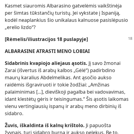
Kasmet siauromis Albarasino gatvelėmis vaikštinėja
per šimtas tūkstančių turistų. Jei vykstate į Ispaniją,
kodėl neaplankius šio unikalaus kalnuose pasislėpusio
„erelio lizdo“?
[Rėmelis/iliustracijos 18 puslapyje]
ALBARASINE ATRASTI MENO LOBIAI
Sidabrinis kvapiojo aliejaus ąsotis.
Jį savo žmonai
Zarai (išvertus iš arabų kalbos „Gėlė“) padirbdino
maurų karalius Abdelmelikas. Ant ąsočio aukso
raidėmis išgraviruoti ir tokie žodžiai: „Amžinas
palaiminimas [...], dieviškoji pagalba bei vadovavimas,
idant klestėtų gėris ir teisingumas.“ Šis ąsotis laikomas
vienu vertingiausių ispanų ir arabų meno dirbinių iš
sidabro.
Žuvis, iškaldinta iš kalnų krištolo.
Ji papuošta
žvynais, turi sidabro burną ir aukso pelekus. Be to,