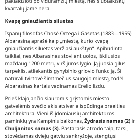
paklaidžioti po viduramžių miestą, nes šiuolaikiškų
kvartalų jame nėra.
Kvapą gniaužiantis siluetas
Ispanų filosofas Chosė Ortega i Gasetas (1883—1955)
Albarasiną aprašė kaip „miestą, kurio kvapą
gniaužiantis siluetas veržiasi aukštyn“. Apibūdinta
taikliai, nes Albarasinas stovi ant uolos, iškilusios
maždaug 1200 metrų virš jūros lygio. Ją juosia gilus
tarpeklis, atliekantis gynybinio griovio funkciją. Ši
natūrali tvirtovė šimtmečius saugojo miestą, todėl
Albarasinas kartais vadinamas Erelio lizdu.
Prieš klajojančio siauromis grįstomis miesto
gatvelėmis svečio akis atsiveria įspūdinga praeities
architektūra. Vieni iš įdomiausių architektūros
paminklų yra Kampinis balkonas,
Žydrasis namas (2)
ir
Chuljanitos namas (3).
Pastarasis atrodo taip, tarsi,
stovėdamas dviejų gatvių sankryžoje, stengtųsi