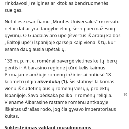
rinkdavosi į religines ar kitokias bendruomenės
sueigas.
Netoliese esančiame „Montes Universales“ rezervate
net ir dabar yra daugybė elnių, šernų bei mažesnių
gyvūnų. O Guadalaviaro upė (išvertus iš arabų kalbos
„Baltoji upė“) Ispanijoje garsėja kaip viena iš tų, kur
esama daugiausia upėtakių.
133 m. p. m. e. romėnai pavergė vietines keltų iberų
gentis ir Albarasino regione įkūrė kelis kaimus.
Pirmajame amžiuje romėnų inžinieriai nutiesė 18
kilometrų ilgio
akveduką (1).
Šis statinys laikomas
vienu iš sudėtingiausių romėnų viešųjų projektų
Ispanijoje. Savo
pėdsaką paliko ir romėnų religija.
Viename Albarasine rastame romėnų antkapyje
iškaltas užrašas rodo, jog čia gyvavo imperatoriaus
kultas.
Suklestėjimas valdant musulmonams