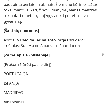
padabinta perlais ir rubinais. Šio meno kūrinio raštas
toks įmantrus, kad, žinovų manymu, vienas meistras
tokio darbo nebūtų pajėgęs atlikti per visą savo
gyvenimą.
[Šaltinių nuorodos]
Ąsotis: Museo de Teruel. Foto Jorge Escudero;
krištolas: Sta. Ma de Albarracín Foundation
[Žemėlapis 16 puslapyje]
(Prašom žiūrėti patį leidinį)
PORTUGALIJA
ISPANIJA
MADRIDAS
Albarasinas