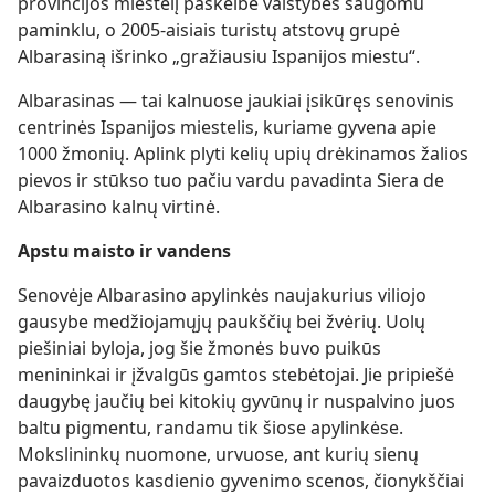
provincijos miestelį paskelbė valstybės saugomu
paminklu, o 2005-aisiais turistų atstovų grupė
Albarasiną išrinko „gražiausiu Ispanijos miestu“.
Albarasinas — tai kalnuose jaukiai įsikūręs senovinis
centrinės Ispanijos miestelis, kuriame gyvena apie
1000 žmonių. Aplink plyti kelių upių drėkinamos žalios
pievos ir stūkso tuo pačiu vardu pavadinta Siera de
Albarasino kalnų virtinė.
Apstu maisto ir vandens
Senovėje Albarasino apylinkės naujakurius viliojo
gausybe medžiojamųjų paukščių bei žvėrių. Uolų
piešiniai byloja, jog šie žmonės buvo puikūs
menininkai ir įžvalgūs gamtos stebėtojai. Jie pripiešė
daugybę jaučių bei kitokių gyvūnų ir nuspalvino juos
baltu pigmentu, randamu tik šiose apylinkėse.
Mokslininkų nuomone, urvuose, ant kurių sienų
pavaizduotos kasdienio gyvenimo scenos, čionykščiai