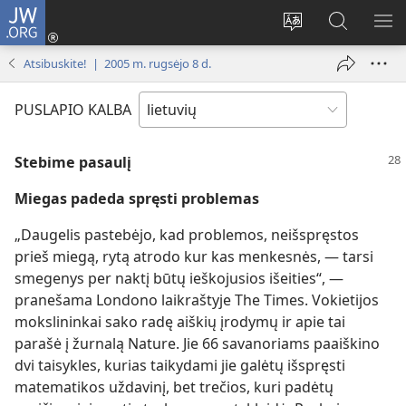
JW.ORG
Prisijungti
(atsiveria
Pakeisti
Paieška
RO
naujas
svetainės
svetainėj
ME
Atsibuskite! | 2005 m. rugsėjo 8 d.
langas)
kalbą
JW.ORG
PUSLAPIO KALBA
Stebime pasaulį
Miegas padeda spręsti problemas
„Daugelis pastebėjo, kad problemos, neišspręstos
prieš miegą, rytą atrodo kur kas menkesnės, — tarsi
smegenys per naktį būtų ieškojusios išeities“, —
pranešama Londono laikraštyje The Times. Vokietijos
mokslininkai sako radę aiškių įrodymų ir apie tai
parašė į žurnalą Nature. Jie 66 savanoriams paaiškino
dvi taisykles, kurias taikydami jie galėtų išspręsti
matematikos uždavinį, bet trečios, kuri padėtų