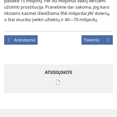
pasiekė 15 milijonų. Per du milijonus vaikų verčiami
užsiimti prostitucija. Pranešime dar sakoma, jog karo
tikslams kasmet išleidžiama 956 milijardai JAV dolerių,
o štai skurdui įveikti užtektų ir 40—70 milijardų.
Ankstesnis
Tolesnis
ATSISIŲSKITE
Skaitmeninių
leidinių
atsisiuntimo
parinktys
ŽURNALAI
2005 m.