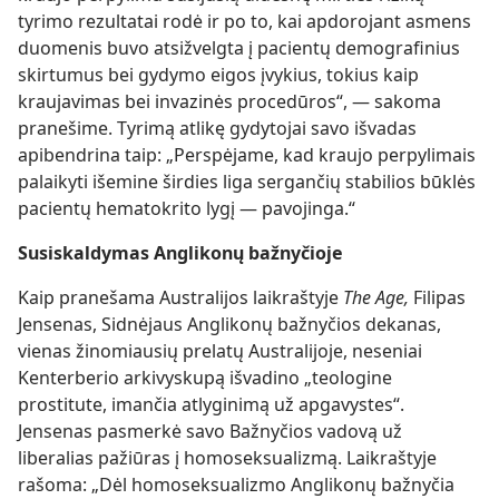
tyrimo rezultatai rodė ir po to, kai apdorojant asmens
duomenis buvo atsižvelgta į pacientų demografinius
skirtumus bei gydymo eigos įvykius, tokius kaip
kraujavimas bei invazinės procedūros“, — sakoma
pranešime. Tyrimą atlikę gydytojai savo išvadas
apibendrina taip: „Perspėjame, kad kraujo perpylimais
palaikyti išemine širdies liga sergančių stabilios būklės
pacientų hematokrito lygį — pavojinga.“
Susiskaldymas Anglikonų bažnyčioje
Kaip pranešama Australijos laikraštyje
The Age,
Filipas
Jensenas, Sidnėjaus Anglikonų bažnyčios dekanas,
vienas žinomiausių prelatų Australijoje, neseniai
Kenterberio arkivyskupą išvadino „teologine
prostitute, imančia atlyginimą už apgavystes“.
Jensenas pasmerkė savo Bažnyčios vadovą už
liberalias pažiūras į homoseksualizmą. Laikraštyje
rašoma: „Dėl homoseksualizmo Anglikonų bažnyčia