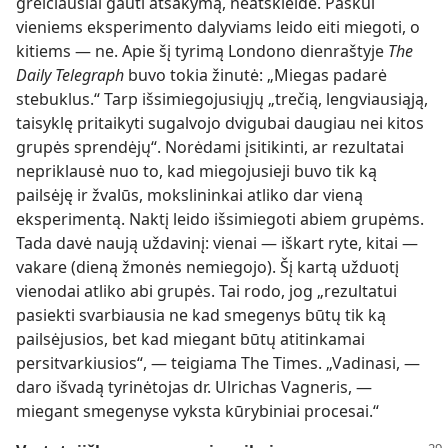
greičiausiai gauti atsakymą, neatskleidė. Paskui
vieniems eksperimento dalyviams leido eiti miegoti, o
kitiems — ne. Apie šį tyrimą Londono dienraštyje
The
Daily Telegraph
buvo tokia žinutė: „Miegas padarė
stebuklus.“ Tarp išsimiegojusiųjų „trečią, lengviausiąją,
taisyklę pritaikyti sugalvojo dvigubai daugiau nei kitos
grupės sprendėjų“. Norėdami įsitikinti, ar rezultatai
nepriklausė nuo to, kad miegojusieji buvo tik ką
pailsėję ir žvalūs, mokslininkai atliko dar vieną
eksperimentą. Naktį leido išsimiegoti abiem grupėms.
Tada davė naują uždavinį: vienai — iškart ryte, kitai —
vakare (dieną žmonės nemiegojo). Šį kartą užduotį
vienodai atliko abi grupės. Tai rodo, jog „rezultatui
pasiekti svarbiausia ne kad smegenys būtų tik ką
pailsėjusios, bet kad miegant būtų atitinkamai
persitvarkiusios“, — teigiama The Times. „Vadinasi, —
daro išvadą tyrinėtojas dr. Ulrichas Vagneris, —
miegant smegenyse vyksta kūrybiniai procesai.“