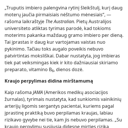
„Truputis imbiero palengvina rytinį šleikštulį, kurį daug
moterų jaučia pirmaisiais nėštumo mėnesiais“, —
rašoma laikraštyje
The Australian.
Pietų Australijos
universiteto atliktas tyrimas parodė, kad tokioms
moterims pakanka maždaug gramo imbiero per dieną.
Tai įprastas ir daug kur vartojamas vaistas nuo
pykinimo. Tačiau toks augalo poveikis nebuvo
patvirtintas moksliškai. Dabar nustatyta, jog imbieras
tiek pat veiksmingas kiek ir kito dažniausiai skiriamo
preparato, vitamino B
, dienos dozė.
6
Kraujo perpylimas didina mirštamumą
Kaip rašoma
JAMA
(Amerikos medikų asociacijos
žurnalas), tyrimais nustatyta, kad sunkiomis vainikinių
arterijų ligomis sergantys pacientai, kuriems pagal
įprastinę praktiką buvo perpilamas kraujas, labiau
rizikavo gyvybe nei tie, kam jis nebuvo perpilamas. „Su
kraujo perpylimu susijusią didesnę mirties riziką