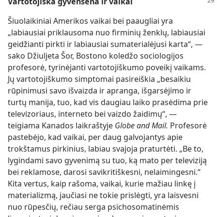
Vartotojiška gyvensena ir vaikai
Šiuolaikiniai Amerikos vaikai bei paaugliai yra
„labiausiai priklausoma nuo firminių ženklų, labiausiai
geidžianti pirkti ir labiausiai sumaterialėjusi karta“, —
sako Džiuljeta Šor, Bostono koledžo sociologijos
profesorė, tyrinėjanti vartotojiškumo poveikį vaikams.
Jų vartotojiškumo simptomai pasireiškia „besaikiu
rūpinimusi savo išvaizda ir apranga, išgarsėjimo ir
turtų manija, tuo, kad vis daugiau laiko prasėdima prie
televizoriaus, interneto bei vaizdo žaidimų“, —
teigiama Kanados laikraštyje
Globe and Mail.
Profesorė
pastebėjo, kad vaikai, per daug galvojantys apie
trokštamus pirkinius, labiau svajoja praturtėti. „Be to,
lygindami savo gyvenimą su tuo, ką mato per televiziją
bei reklamose, darosi savikritiškesni, nelaimingesni.“
Kita vertus, kaip rašoma, vaikai, kurie mažiau linkę į
materializmą, jaučiasi ne tokie prislėgti, yra laisvesni
nuo rūpesčių, rečiau serga psichosomatinėmis