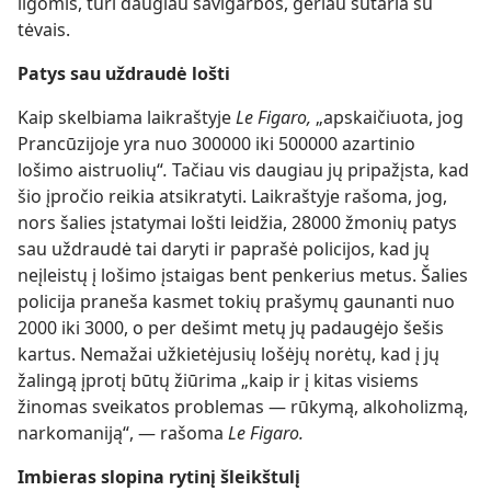
ligomis, turi daugiau savigarbos, geriau sutaria su
tėvais.
Patys sau uždraudė lošti
Kaip skelbiama laikraštyje
Le Figaro,
„apskaičiuota, jog
Prancūzijoje yra nuo 300000 iki 500000 azartinio
lošimo aistruolių“
.
Tačiau vis daugiau jų pripažįsta, kad
šio įpročio reikia atsikratyti. Laikraštyje rašoma, jog,
nors šalies įstatymai lošti leidžia, 28000 žmonių patys
sau uždraudė tai daryti ir paprašė policijos, kad jų
neįleistų į lošimo įstaigas bent penkerius metus. Šalies
policija praneša kasmet tokių prašymų gaunanti nuo
2000 iki 3000, o per dešimt metų jų padaugėjo šešis
kartus. Nemažai užkietėjusių lošėjų norėtų, kad į jų
žalingą įprotį būtų žiūrima „kaip ir į kitas visiems
žinomas sveikatos problemas — rūkymą, alkoholizmą,
narkomaniją“, — rašoma
Le Figaro.
Imbieras slopina rytinį šleikštulį