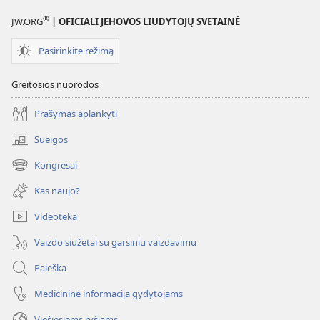
rugsėjo 8 d.
®
JW.ORG
| OFICIALI JEHOVOS LIUDYTOJŲ SVETAINĖ
Pasirinkite režimą
Greitosios nuorodos
Prašymas aplankyti
Sueigos
(atsiveria
naujas
Kongresai
(atsiveria
langas)
naujas
Kas naujo?
langas)
Videoteka
Vaizdo siužetai su garsiniu vaizdavimu
Paieška
Medicininė informacija gydytojams
Viešiesiems ryšiams