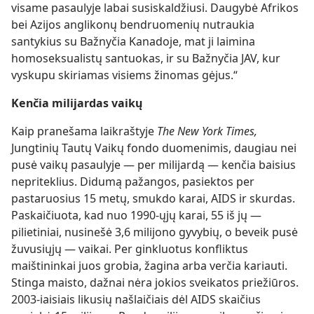
visame pasaulyje labai susiskaldžiusi. Daugybė Afrikos
bei Azijos anglikonų bendruomenių nutraukia
santykius su Bažnyčia Kanadoje, mat ji laimina
homoseksualistų santuokas, ir su Bažnyčia JAV, kur
vyskupu skiriamas visiems žinomas gėjus.“
Kenčia milijardas vaikų
Kaip pranešama laikraštyje
The New York Times,
Jungtinių Tautų Vaikų fondo duomenimis, daugiau nei
pusė vaikų pasaulyje — per milijardą — kenčia baisius
nepriteklius. Didumą pažangos, pasiektos per
pastaruosius 15 metų, smukdo karai, AIDS ir skurdas.
Paskaičiuota, kad nuo 1990-ųjų karai, 55 iš jų —
pilietiniai, nusinešė 3,6 milijono gyvybių, o beveik pusė
žuvusiųjų — vaikai. Per ginkluotus konfliktus
maištininkai juos grobia, žagina arba verčia kariauti.
Stinga maisto, dažnai nėra jokios sveikatos priežiūros.
2003-iaisiais likusių našlaičiais dėl AIDS skaičius