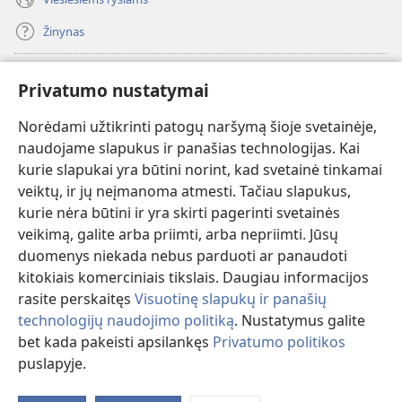
Žinynas
Paaukoti
(atsiveria
Privatumo nustatymai
naujas
langas)
Norėdami užtikrinti patogų naršymą šioje svetainėje,
Sargybos bokšto INTERNETINĖ BIBLIOTEKA
(atsiveria
naudojame slapukus ir panašias technologijas. Kai
naujas
®
JW Hub
kurie slapukai yra būtini norint, kad svetainė tinkamai
langas)
(atsiveria
veiktų, ir jų neįmanoma atmesti. Tačiau slapukus,
naujas
®
JW Library
langas)
kurie nėra būtini ir yra skirti pagerinti svetainės
veikimą, galite arba priimti, arba nepriimti. Jūsų
Watchtower Library
duomenys niekada nebus parduoti ar panaudoti
kitokiais komerciniais tikslais. Daugiau informacijos
rasite perskaitęs
Visuotinę slapukų ir panašių
technologijų naudojimo politiką
. Nustatymus galite
Copyright
© 2026 Watch Tower Bible and Tract Society of Pennsylvania.
bet kada pakeisti apsilankęs
Privatumo politikos
NAUDOJIMOSI SVETAINE SĄLYGOS
|
PRIVATUMO POLITIKA
|
puslapyje.
Ro
PRIVATUMO NUSTATYMAI
tu