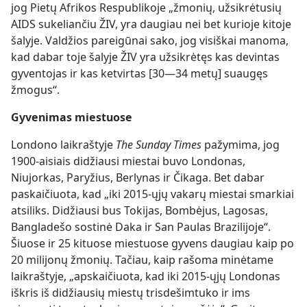
jog Pietų Afrikos Respublikoje „žmonių, užsikrėtusių
AIDS sukeliančiu ŽIV, yra daugiau nei bet kurioje kitoje
šalyje. Valdžios pareigūnai sako, jog visiškai manoma,
kad dabar toje šalyje ŽIV yra užsikrėtęs kas devintas
gyventojas ir kas ketvirtas [30—34 metų] suaugęs
žmogus“.
Gyvenimas miestuose
Londono laikraštyje
The Sunday Times
pažymima, jog
1900-aisiais didžiausi miestai buvo Londonas,
Niujorkas, Paryžius, Berlynas ir Čikaga. Bet dabar
paskaičiuota, kad „iki 2015-ųjų vakarų miestai smarkiai
atsiliks. Didžiausi bus Tokijas, Bombėjus, Lagosas,
Bangladešo sostinė Daka ir San Paulas Brazilijoje“.
Šiuose ir 25 kituose miestuose gyvens daugiau kaip po
20 milijonų žmonių. Tačiau, kaip rašoma minėtame
laikraštyje, „apskaičiuota, kad iki 2015-ųjų Londonas
iškris iš didžiausių miestų trisdešimtuko ir ims