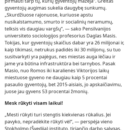
pirmauti tarp tų, kurių gyventojų mažėja“. Greitas
gyventojų augimas sukelia daugybę sunkumų.
„Skurdžiuose rajonuose, kuriuose apstu
nusikalstamumo, smurto ir socialinių neramumų,
telksis vis daugiau vargšų“, — sako Pensilvanijos
universiteto sociologijos profesorius Daglas Masis.
Tokijas, kur gyventojų skaičius dabar yra 26 milijonai ir,
kaip tikimasi, netrukus padidės iki 30 milijonų, su tuo
susitvarkyti yra pajėgus, nes miestas auga lėčiau ir
jame yra būtina infrastruktūra bei tarnybos. Pasak
Masio, nuo Romos iki karalienės Viktorijos laikų
miestuose gyveno ne daugiau kaip 5 procentai
pasaulio gyventojų, bet 2015-aisiais, jo apskaičiavimu,
juose jau gyvens 53 procentai žmonių.
Mesk rūkyti visam laikui!
„Mesti rūkyti turi stengtis kiekvienas rūkalius. Jei
pavyko, nepradėkite rūkyti vėl“, — perspėja vieno
Stokholmo (Švedija) instituto, tiriančio darbo sąlygas,