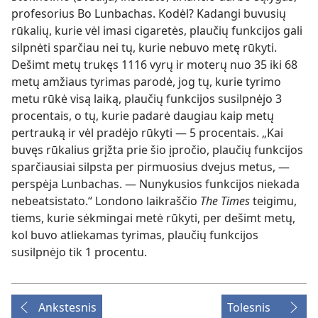
profesorius Bo Lunbachas. Kodėl? Kadangi buvusių
rūkalių, kurie vėl imasi cigaretės, plaučių funkcijos gali
silpnėti sparčiau nei tų, kurie nebuvo metę rūkyti.
Dešimt metų trukęs 1116 vyrų ir moterų nuo 35 iki 68
metų amžiaus tyrimas parodė, jog tų, kurie tyrimo
metu rūkė visą laiką, plaučių funkcijos susilpnėjo 3
procentais, o tų, kurie padarė daugiau kaip metų
pertrauką ir vėl pradėjo rūkyti — 5 procentais. „Kai
buvęs rūkalius grįžta prie šio įpročio, plaučių funkcijos
sparčiausiai silpsta per pirmuosius dvejus metus, —
perspėja Lunbachas. — Nunykusios funkcijos niekada
nebeatsistato.“ Londono laikraščio
The Times
teigimu,
tiems, kurie sėkmingai metė rūkyti, per dešimt metų,
kol buvo atliekamas tyrimas, plaučių funkcijos
susilpnėjo tik 1 procentu.
Ankstesnis
Tolesnis