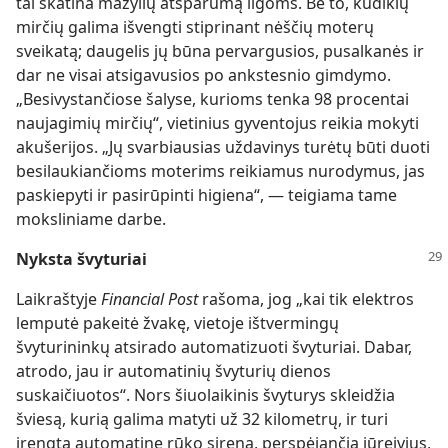
tai skatina mažylių atsparumą ligoms. Be to, kūdikių
mirčių galima išvengti stiprinant nėščių moterų
sveikatą; daugelis jų būna pervargusios, pusalkanės ir
dar ne visai atsigavusios po ankstesnio gimdymo.
„Besivystančiose šalyse, kurioms tenka 98 procentai
naujagimių mirčių“, vietinius gyventojus reikia mokyti
akušerijos. „Jų svarbiausias uždavinys turėtų būti duoti
besilaukiančioms moterims reikiamus nurodymus, jas
paskiepyti ir pasirūpinti higiena“, — teigiama tame
moksliniame darbe.
Nyksta švyturiai
Laikraštyje
Financial Post
rašoma, jog „kai tik elektros
lemputė pakeitė žvakę, vietoje ištvermingų
švyturininkų atsirado automatizuoti švyturiai. Dabar,
atrodo, jau ir automatinių švyturių dienos
suskaičiuotos“. Nors šiuolaikinis švyturys skleidžia
šviesą, kurią galima matyti už 32 kilometrų, ir turi
įrengtą automatinę rūko sireną, perspėjančią jūreivius,