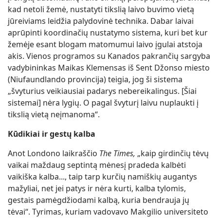
kad netoli žemė, nustatyti tikslią laivo buvimo vietą
jūreiviams leidžia palydovinė technika. Dabar laivai
aprūpinti koordinačių nustatymo sistema, kuri bet kur
žemėje esant blogam matomumui laivo įgulai atstoja
akis. Vienos programos su Kanados pakrančių sargyba
vadybininkas Maikas Klemensas iš Sent Džonso miesto
(Niufaundlando provincija) teigia, jog ši sistema
„švyturius veikiausiai padarys nebereikalingus. [Šiai
sistemai] nėra lygių. O pagal švyturį laivu nuplaukti į
tikslią vietą neįmanoma“.
Kūdikiai ir gestų kalba
Anot Londono laikraščio
The Times,
„kaip girdinčių tėvų
vaikai maždaug septintą mėnesį pradeda kalbėti
vaikiška kalba..., taip tarp kurčių namiškių augantys
mažyliai, net jei patys ir nėra kurti, kalba tylomis,
gestais pamėgdžiodami kalbą, kuria bendrauja jų
tėvai“. Tyrimas, kuriam vadovavo Makgilio universiteto