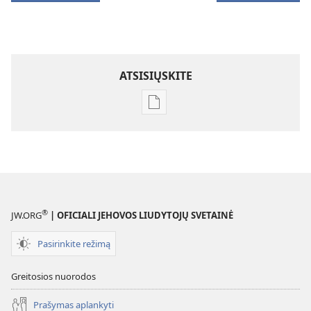
ATSISIŲSKITE
Skaitmeninių
leidinių
atsisiuntimo
parinktys
ATSIBUSKITE!
2002 m.
birželio 8 d.
®
JW.ORG
| OFICIALI JEHOVOS LIUDYTOJŲ SVETAINĖ
Pasirinkite režimą
Greitosios nuorodos
Prašymas aplankyti