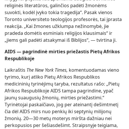
religinės literatūros, galinčios padėti žmonėms
suvokti, kodėl įvyko tokia tragedija“. Pasak vienos
Toronto universiteto teologijos profesorės, tai įprasta
reakcija. „Kai žmones užklumpa nežinomybė, jie
pradeda domėtis esminiais religijos klausimais“ ir
„jiems gali padėti atsakymai iš Biblijos“, — tvirtina ji.
AIDS — pagrindinė mirties priežastis Pietų Afrikos
Respublikoje
Laikraštis
The New York Times,
komentuodamas vieno
tyrimo, kurį atliko Pietų Afrikos Respublikos
medicininių tyrinėjimų taryba, rezultatus rašo: „Pietų
Afrikos Respublikoje AIDS tampa pagrindine, ypač
jaunų suaugusių žmonių, mirties priežastimi.“
Tyrinėtojai paskaičiavo, jog per ateinantį dešimtmetį
čia dėl AIDS mirs nuo penkių iki septynių milijonų
žmonių. 20—30 metų moterys miršta dažniau nei
perkopusios per šešiasdešimt. Straipsnyje teigiama,