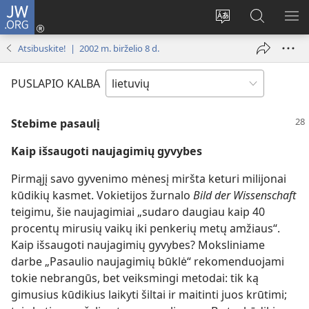
JW.ORG
Prisijungti
(atsiveria
Pakeisti
Paieška
RO
naujas
svetainės
svetainėj
ME
Atsibuskite! | 2002 m. birželio 8 d.
langas)
kalbą
JW.ORG
PUSLAPIO KALBA
Stebime pasaulį
Kaip išsaugoti naujagimių gyvybes
Pirmąjį savo gyvenimo mėnesį miršta keturi milijonai
kūdikių kasmet. Vokietijos žurnalo
Bild der Wissenschaft
teigimu, šie naujagimiai „sudaro daugiau kaip 40
procentų mirusių vaikų iki penkerių metų amžiaus“.
Kaip išsaugoti naujagimių gyvybes? Moksliniame
darbe „Pasaulio naujagimių būklė“ rekomenduojami
tokie nebrangūs, bet veiksmingi metodai: tik ką
gimusius kūdikius laikyti šiltai ir maitinti juos krūtimi;