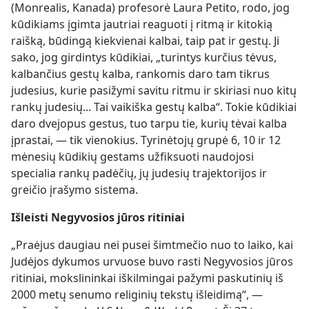
(Monrealis, Kanada) profesorė Laura Petito, rodo, jog
kūdikiams įgimta jautriai reaguoti į ritmą ir kitokią
raišką, būdingą kiekvienai kalbai, taip pat ir gestų. Ji
sako, jog girdintys kūdikiai, „turintys kurčius tėvus,
kalbančius gestų kalba, rankomis daro tam tikrus
judesius, kurie pasižymi savitu ritmu ir skiriasi nuo kitų
rankų judesių... Tai vaikiška gestų kalba“. Tokie kūdikiai
daro dvejopus gestus, tuo tarpu tie, kurių tėvai kalba
įprastai, — tik vienokius. Tyrinėtojų grupė 6, 10 ir 12
mėnesių kūdikių gestams užfiksuoti naudojosi
specialia rankų padėčių, jų judesių trajektorijos ir
greičio įrašymo sistema.
Išleisti Negyvosios jūros ritiniai
„Praėjus daugiau nei pusei šimtmečio nuo to laiko, kai
Judėjos dykumos urvuose buvo rasti Negyvosios jūros
ritiniai, mokslininkai iškilmingai pažymi paskutinių iš
2000 metų senumo religinių tekstų išleidimą“, —