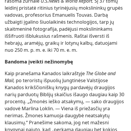
rašoma žurnale
U.S.News & World Report.
Šį 37 tomų
leidinį pristatė ritinius tyrinėjusių mokslininkų grupės
vadovas, profesorius Emanuelis Touvas. Darbą
užbaigti įgalino šiuolaikinės technologijos, tarp jų
skaitmeninė fotografija, padėjusi mokslininkams
iššifruoti išblukusius rašmenis. Raštai išversti iš
hebrajų, aramėjų, graikų ir lotynų kalbų, datuojami
nuo 250 m. p. m. e. iki 70 m. e. m.
Bandoma įveikti nežinomybę
Kaip pranešama Kanados laikraštyje
The Globe and
Mail,
po teroristų išpuolių Jungtinėse Valstijose
Kanados krikščioniškų knygų pardavėjų draugijos
narių parduotų Biblijų skaičius išaugo daugiau kaip 30
procentų. „Žmonės ieško atsakymų, — sako draugijos
vadovė Marlina Loklin. — Viena iš priežasčių yra
nerimas. Žmones kamuoja daugybė neatsakytų
klausimų.“ Pranešime sakoma, jog net mažesni
knygynai pajuto, kad „perkama daugiau bet kokios