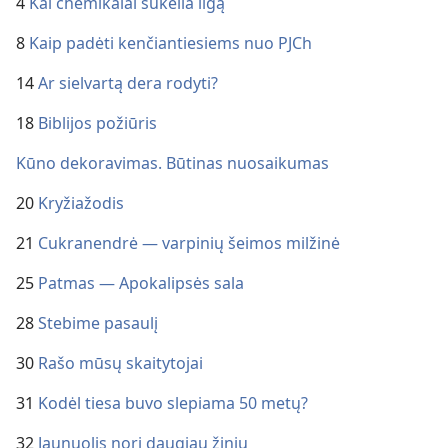
4
Kai chemikalai sukelia ligą
8
Kaip padėti kenčiantiesiems nuo PJCh
14
Ar sielvartą dera rodyti?
18
Biblijos požiūris
Kūno dekoravimas. Būtinas nuosaikumas
20
Kryžiažodis
21
Cukranendrė — varpinių šeimos milžinė
25
Patmas — Apokalipsės sala
28
Stebime pasaulį
30
Rašo mūsų skaitytojai
31
Kodėl tiesa buvo slepiama 50 metų?
32
Jaunuolis nori daugiau žinių