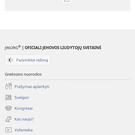
Skaitmeninių
leidinių
atsisiuntimo
parinktys
ŽURNALAI
2000 m.
rugpjūčio 8 d.
®
JW.ORG
| OFICIALI JEHOVOS LIUDYTOJŲ SVETAINĖ
Pasirinkite režimą
Greitosios nuorodos
Prašymas aplankyti
Sueigos
(atsiveria
naujas
Kongresai
(atsiveria
langas)
naujas
Kas naujo?
langas)
Videoteka