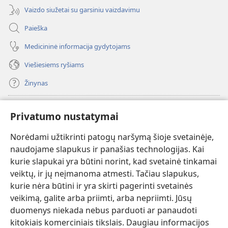
Vaizdo siužetai su garsiniu vaizdavimu
Paieška
Medicininė informacija gydytojams
Viešiesiems ryšiams
Žinynas
Paaukoti
(atsiveria
Privatumo nustatymai
naujas
langas)
Norėdami užtikrinti patogų naršymą šioje svetainėje,
Sargybos bokšto INTERNETINĖ BIBLIOTEKA
(atsiveria
naudojame slapukus ir panašias technologijas. Kai
naujas
®
JW Hub
kurie slapukai yra būtini norint, kad svetainė tinkamai
langas)
(atsiveria
veiktų, ir jų neįmanoma atmesti. Tačiau slapukus,
naujas
®
JW Library
langas)
kurie nėra būtini ir yra skirti pagerinti svetainės
veikimą, galite arba priimti, arba nepriimti. Jūsų
Watchtower Library
duomenys niekada nebus parduoti ar panaudoti
kitokiais komerciniais tikslais. Daugiau informacijos