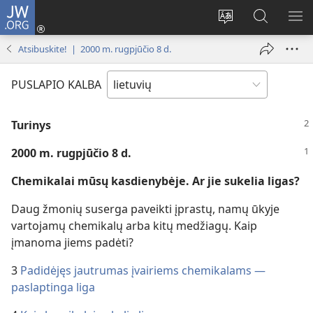
JW.ORG
Prisijungti
(atsiveria
Pakeisti
Paieška
RO
naujas
svetainės
svetainėj
ME
Atsibuskite! | 2000 m. rugpjūčio 8 d.
langas)
kalbą
JW.ORG
PUSLAPIO KALBA
Turinys
2000 m. rugpjūčio 8 d.
Chemikalai mūsų kasdienybėje. Ar jie sukelia ligas?
Daug žmonių suserga paveikti įprastų, namų ūkyje
vartojamų chemikalų arba kitų medžiagų. Kaip
įmanoma jiems padėti?
3
Padidėjęs jautrumas įvairiems chemikalams —
paslaptinga liga