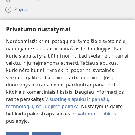
Žinynas
Paaukoti
(atsiveria
Privatumo nustatymai
naujas
langas)
Norėdami užtikrinti patogų naršymą šioje svetainėje,
Sargybos bokšto INTERNETINĖ BIBLIOTEKA
(atsiveria
naudojame slapukus ir panašias technologijas. Kai
naujas
®
JW Hub
kurie slapukai yra būtini norint, kad svetainė tinkamai
langas)
(atsiveria
veiktų, ir jų neįmanoma atmesti. Tačiau slapukus,
naujas
®
JW Library
langas)
kurie nėra būtini ir yra skirti pagerinti svetainės
veikimą, galite arba priimti, arba nepriimti. Jūsų
Watchtower Library
duomenys niekada nebus parduoti ar panaudoti
kitokiais komerciniais tikslais. Daugiau informacijos
rasite perskaitęs
Visuotinę slapukų ir panašių
technologijų naudojimo politiką
. Nustatymus galite
bet kada pakeisti apsilankęs
Privatumo politikos
Copyright
© 2026 Watch Tower Bible and Tract Society of Pennsylvania.
NAUDOJIMOSI SVETAINE SĄLYGOS
|
PRIVATUMO POLITIKA
|
puslapyje.
Ro
PRIVATUMO NUSTATYMAI
tu