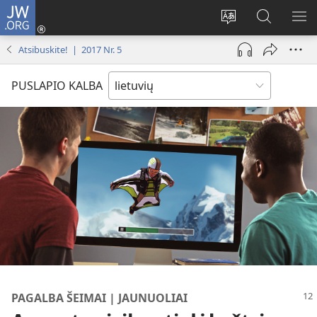
JW.ORG
Prisijungti
(atsiveria
Pakeisti
Paieška
RO
naujas
svetainės
svetainėj
ME
Atsibuskite! | 2017 Nr. 5
langas)
kalbą
JW.ORG
PUSLAPIO KALBA
PAGALBA ŠEIMAI | JAUNUOLIAI