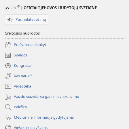
®
JW.ORG
| OFICIALI JEHOVOS LIUDYTOJŲ SVETAINĖ
Pasirinkite režimą
Greitosios nuorodos
Prašymas aplankyti
Sueigos
(atsiveria
naujas
Kongresai
(atsiveria
langas)
naujas
Kas naujo?
langas)
Videoteka
Vaizdo siužetai su garsiniu vaizdavimu
Paieška
Medicininė informacija gydytojams
Viešiesiems ryšiams