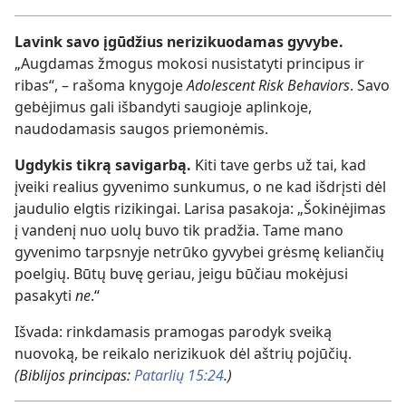
Lavink savo įgūdžius nerizikuodamas gyvybe.
„Augdamas žmogus mokosi nusistatyti principus ir
ribas“, – rašoma knygoje
Adolescent Risk Behaviors
. Savo
gebėjimus gali išbandyti saugioje aplinkoje,
naudodamasis saugos priemonėmis.
Ugdykis tikrą savigarbą.
Kiti tave gerbs už tai, kad
įveiki realius gyvenimo sunkumus, o ne kad išdrįsti dėl
jaudulio elgtis rizikingai. Larisa pasakoja: „Šokinėjimas
į vandenį nuo uolų buvo tik pradžia. Tame mano
gyvenimo tarpsnyje netrūko gyvybei grėsmę keliančių
poelgių. Būtų buvę geriau, jeigu būčiau mokėjusi
pasakyti
ne
.“
Išvada: rinkdamasis pramogas parodyk sveiką
nuovoką, be reikalo nerizikuok dėl aštrių pojūčių.
(Biblijos principas:
Patarlių 15:24
.)