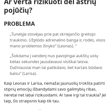
Ar verta rizikuoti dėl aštrių
pojūčių?
PROBLEMA
„Tunelyje stovėjau prie pat skriejančio greitojo
traukinio. Užplūdo adrenalino banga ir, rodės, visos
mano problemos išnyko“ (Leonas).
a
„Šokdama į vandenį nuo pavojingai aukštų uolų
kelias sekundes jausdavausi visiškai laisva.
Dažniausiai man tai patikdavo, bet kartais būdavo
baisu“ (Larisa).
Kaip Leonas ir Larisa, nemažai jaunuolių trokšta patirti
stiprių emocijų išbandydami savo galimybių ribas,
neretai net labai rizikuodami. Ar tave irgi tai traukia? Jei
taip, šis straipsnis kaip tik tau.