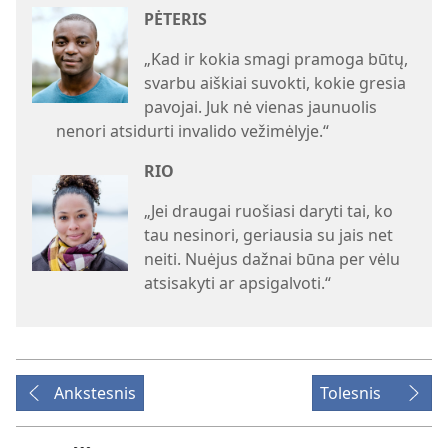
PĖTERIS
„Kad ir kokia smagi pramoga būtų,
svarbu aiškiai suvokti, kokie gresia
pavojai. Juk nė vienas jaunuolis
nenori atsidurti invalido vežimėlyje.“
RIO
„Jei draugai ruošiasi daryti tai, ko
tau nesinori, geriausia su jais net
neiti. Nuėjus dažnai būna per vėlu
atsisakyti ar apsigalvoti.“
Ankstesnis
Tolesnis