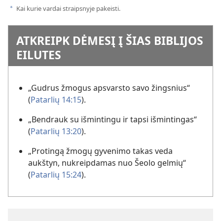
Kai kurie vardai straipsnyje pakeisti.
a
ATKREIPK DĖMESĮ Į ŠIAS BIBLIJOS
EILUTES
„Gudrus žmogus apsvarsto savo žingsnius“
(
Patarlių 14:15
).
„Bendrauk su išmintingu ir tapsi išmintingas“
(
Patarlių 13:20
).
„Protingą žmogų gyvenimo takas veda
aukštyn, nukreipdamas nuo Šeolo gelmių“
(
Patarlių 15:24
).