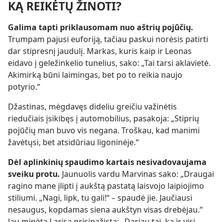
KĄ REIKĖTŲ ŽINOTI?
Galima tapti priklausomam nuo aštrių pojūčių.
Trumpam pajusi euforiją, tačiau paskui norėsis patirti
dar stipresnį jaudulį. Markas, kuris kaip ir Leonas
eidavo į geležinkelio tunelius, sako: „Tai tarsi aklavietė.
Akimirką būni laimingas, bet po to reikia naujo
potyrio.“
Džastinas, mėgdavęs dideliu greičiu važinėtis
riedučiais įsikibęs į automobilius, pasakoja: „Stiprių
pojūčių man buvo vis negana. Troškau, kad manimi
žavėtųsi, bet atsidūriau ligoninėje.“
Dėl aplinkinių spaudimo kartais nesivadovaujama
sveiku protu.
Jaunuolis vardu Marvinas sako: „Draugai
ragino mane įlipti į aukštą pastatą laisvojo laipiojimo
stiliumi. „Nagi, lipk, tu gali!“ – spaudė jie. Jaučiausi
nesaugus, kopdamas siena aukštyn visas drebėjau.“
Jau minėta Larisa prisipažįsta: „Dariau tai, ką ir visi.