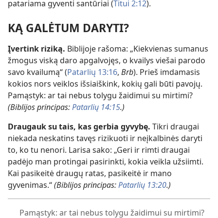
patariama gyventi santūriai (
Titui 2:12
).
KĄ GALĖTUM DARYTI?
Įvertink riziką.
Biblijoje rašoma: „Kiekvienas sumanus
žmogus viską daro apgalvojęs, o kvailys viešai parodo
savo kvailumą“ (
Patarlių 13:16
,
Brb
). Prieš imdamasis
kokios nors veiklos išsiaiškink, kokių gali būti pavojų.
Pamąstyk: ar tai nebus tolygu žaidimui su mirtimi?
(Biblijos principas:
Patarlių 14:15
.)
Draugauk su tais, kas gerbia gyvybę.
Tikri draugai
niekada neskatins tavęs rizikuoti ir neįkalbinės daryti
to, ko tu nenori. Larisa sako: „Geri ir rimti draugai
padėjo man protingai pasirinkti, kokia veikla užsiimti.
Kai pasikeitė draugų ratas, pasikeitė ir mano
gyvenimas.“
(Biblijos principas:
Patarlių 13:20
.)
Pamąstyk: ar tai nebus tolygu žaidimui su mirtimi?