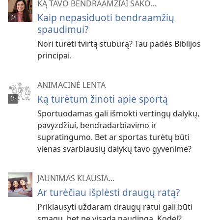
KĄ TAVO BENDRAAMŽIAI SAKO...
Kaip nepasiduoti bendraamžių
spaudimui?
Nori turėti tvirtą stuburą? Tau padės Biblijos
principai.
ANIMACINĖ LENTA
Ką turėtum žinoti apie sportą
Sportuodamas gali išmokti vertingų dalykų,
pavyzdžiui, bendradarbiavimo ir
supratingumo. Bet ar sportas turėtų būti
vienas svarbiausių dalykų tavo gyvenime?
JAUNIMAS KLAUSIA...
Ar turėčiau išplėsti draugų ratą?
Priklausyti uždaram draugų ratui gali būti
smagu, bet ne visada naudinga. Kodėl?