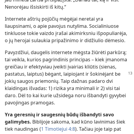
Nenorėjau išsiskirti iš kitų.“
Internete aštrių pojūčių mėgėjai neretai yra
liaupsinami, o apie pavojus nutylima. Socialiniuose
tinkluose tokie vaizdo įrašai akimirksniu išpopuliarėja,
o jų herojai sulaukia pripažinimo ir didžiulio dėmesio.
Pavyzdžiui, daugelis internete mėgsta žiūrėti parkūrą;
tai veikla, kurios pagrindinis principas – kiek įmanoma
greičiau ir efektyviau įveikti įvairias kliūtis (sienas,
pastatus, laiptus) bėgant, laipiojant ir šokinėjant
be
jokių saugos priemonių. Taip dažnas padaro dvi
klaidingas išvadas: 1) rizika yra minimali ir 2) visi tai
daro. Dėl to kai kurie užsidega noru išbandyti gyvybei
pavojingas pramogas.
Yra geresnių ir saugesnių būdų išbandyti savo
galimybes.
Biblijoje sakoma, kad kūno lavinimas šiek
tiek naudingas (
1 Timotiejui 4:8
). Tačiau joje taip pat