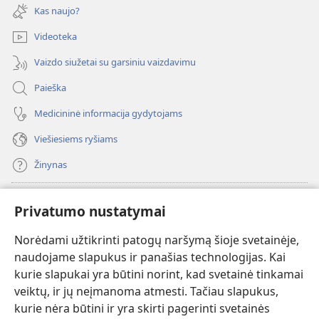
naujas
Kas naujo?
langas)
Videoteka
Vaizdo siužetai su garsiniu vaizdavimu
Paieška
Medicininė informacija gydytojams
Viešiesiems ryšiams
Žinynas
Paaukoti
(atsiveria
Privatumo nustatymai
naujas
langas)
Norėdami užtikrinti patogų naršymą šioje svetainėje,
Sargybos bokšto INTERNETINĖ BIBLIOTEKA
(atsiveria
naudojame slapukus ir panašias technologijas. Kai
naujas
®
JW Hub
kurie slapukai yra būtini norint, kad svetainė tinkamai
langas)
(atsiveria
veiktų, ir jų neįmanoma atmesti. Tačiau slapukus,
naujas
®
JW Library
langas)
kurie nėra būtini ir yra skirti pagerinti svetainės