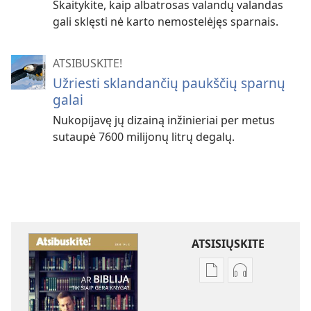
Skaitykite, kaip albatrosas valandų valandas
gali sklęsti nė karto nemostelėjęs sparnais.
ATSIBUSKITE!
Užriesti sklandančių paukščių sparnų
galai
Nukopijavę jų dizainą inžinieriai per metus
sutaupė 7600 milijonų litrų degalų.
ATSISIŲSKITE
Skaitmeninių
Garso
leidinių
failų