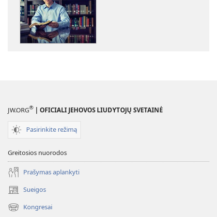
atsisiuntimo
atsisiuntimo
parinktys
parinktys
ATSIBUSKITE!
ATSIBUSKITE!
Ar
Ar
Biblija
Biblija
tik
tik
šiaip
šiaip
gera
gera
knyga?
knyga?
®
JW.ORG
| OFICIALI JEHOVOS LIUDYTOJŲ SVETAINĖ
Pasirinkite režimą
Greitosios nuorodos
Prašymas aplankyti
Sueigos
(atsiveria
naujas
Kongresai
(atsiveria
langas)