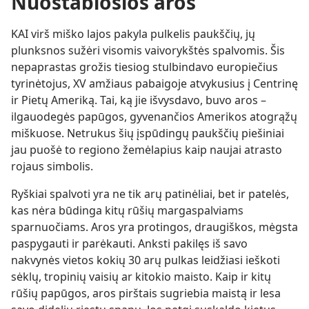
Nuostabiosios aros
KAI virš miško lajos pakyla pulkelis paukščių, jų
plunksnos sužėri visomis vaivorykštės spalvomis. Šis
nepaprastas grožis tiesiog stulbindavo europiečius
tyrinėtojus, XV amžiaus pabaigoje atvykusius į Centrinę
ir Pietų Ameriką. Tai, ką jie išvysdavo, buvo aros –
ilgauodegės papūgos, gyvenančios Amerikos atogrąžų
miškuose. Netrukus šių įspūdingų paukščių piešiniai
jau puošė to regiono žemėlapius kaip naujai atrasto
rojaus simbolis.
Ryškiai spalvoti yra ne tik arų patinėliai, bet ir patelės,
kas nėra būdinga kitų rūšių margaspalviams
sparnuočiams. Aros yra protingos, draugiškos, mėgsta
paspygauti ir parėkauti. Anksti pakilęs iš savo
nakvynės vietos kokių 30 arų pulkas leidžiasi ieškoti
sėklų, tropinių vaisių ar kitokio maisto. Kaip ir kitų
rūšių papūgos, aros pirštais sugriebia maistą ir lesa