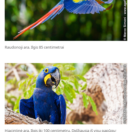
Raudonoji ara. Ilgis 85 centimetrai
Hiacintinė ara. Ilgis iki 100 centimetrų. Didžiausia iš visų papūgų;