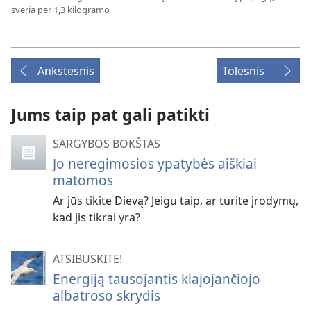
sveria per 1,3 kilogramo
Ankstesnis
Tolesnis
Jums taip pat gali patikti
SARGYBOS BOKŠTAS
Jo neregimosios ypatybės aiškiai
matomos
Ar jūs tikite Dievą? Jeigu taip, ar turite įrodymų,
kad jis tikrai yra?
ATSIBUSKITE!
Energiją tausojantis klajojančiojo
albatroso skrydis