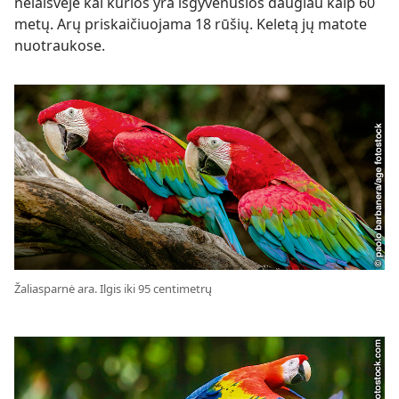
nelaisvėje kai kurios yra išgyvenusios daugiau kaip 60
metų. Arų priskaičiuojama 18 rūšių. Keletą jų matote
nuotraukose.
Žaliasparnė ara. Ilgis iki 95 centimetrų