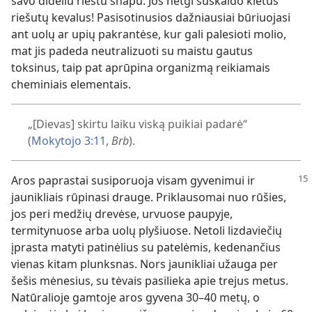
savo dideliu riestu snapu. Jos netgi suskaldo kietus
riešutų kevalus! Pasisotinusios dažniausiai būriuojasi
ant uolų ar upių pakrantėse, kur gali palesioti molio,
mat jis padeda neutralizuoti su maistu gautus
toksinus, taip pat aprūpina organizmą reikiamais
cheminiais elementais.
„[Dievas] skirtu laiku viską puikiai padarė“
(
Mokytojo 3:11
,
Brb
).
Aros paprastai susiporuoja visam gyvenimui ir
jaunikliais rūpinasi drauge. Priklausomai nuo rūšies,
jos peri medžių drevėse, urvuose paupyje,
termitynuose arba uolų plyšiuose. Netoli lizdaviečių
įprasta matyti patinėlius su patelėmis, kedenančius
vienas kitam plunksnas. Nors jaunikliai užauga per
šešis mėnesius, su tėvais pasilieka apie trejus metus.
Natūralioje gamtoje aros gyvena 30–40 metų, o