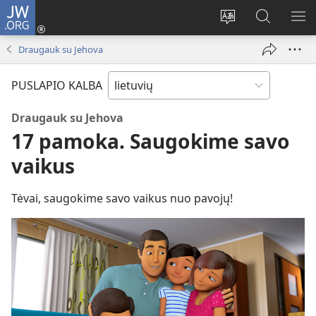
JW.ORG
Prisijungti
(atsiveria
Pakeisti
Paieška
RO
naujas
svetainės
svetainėj
ME
Draugauk su Jehova
langas)
kalbą
JW.ORG
PUSLAPIO KALBA
Draugauk su Jehova
17 pamoka. Saugokime savo
vaikus
Tėvai, saugokime savo vaikus nuo pavojų!