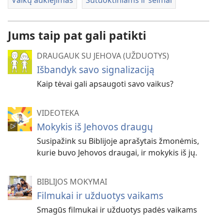
Vaikų auklėjimas
Sutuoktiniams ir šeimai
Jums taip pat gali patikti
DRAUGAUK SU JEHOVA (UŽDUOTYS)
Išbandyk savo signalizaciją
Kaip tėvai gali apsaugoti savo vaikus?
VIDEOTEKA
Mokykis iš Jehovos draugų
Susipažink su Biblijoje aprašytais žmonėmis,
kurie buvo Jehovos draugai, ir mokykis iš jų.
BIBLIJOS MOKYMAI
Filmukai ir užduotys vaikams
Smagūs filmukai ir užduotys padės vaikams