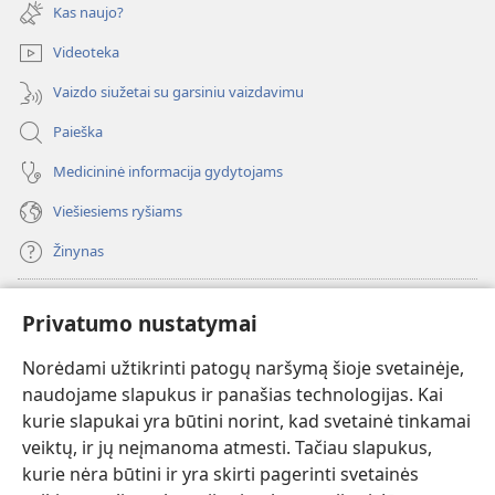
naujas
Kas naujo?
langas)
Videoteka
Vaizdo siužetai su garsiniu vaizdavimu
Paieška
Medicininė informacija gydytojams
Viešiesiems ryšiams
Žinynas
Paaukoti
(atsiveria
Privatumo nustatymai
naujas
langas)
Norėdami užtikrinti patogų naršymą šioje svetainėje,
Sargybos bokšto INTERNETINĖ BIBLIOTEKA
(atsiveria
naudojame slapukus ir panašias technologijas. Kai
naujas
®
JW Hub
kurie slapukai yra būtini norint, kad svetainė tinkamai
langas)
(atsiveria
veiktų, ir jų neįmanoma atmesti. Tačiau slapukus,
naujas
®
JW Library
langas)
kurie nėra būtini ir yra skirti pagerinti svetainės