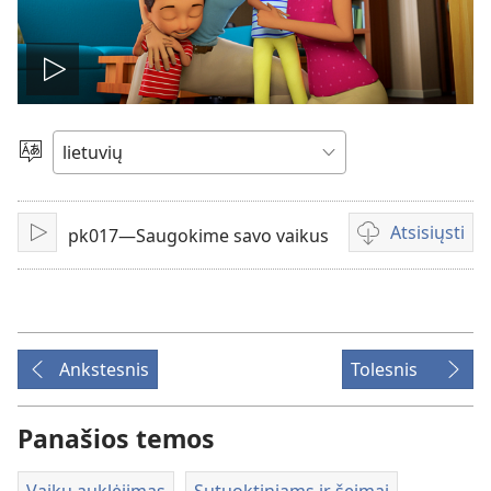
Leisti
įrašą
Pasirinkite
kalbą
Atsisiųsti
pk017—Saugokime savo vaikus
Leisti
Vaizdo
failų
atsisiuntimo
parinktys
Ankstesnis
Tolesnis
Panašios temos