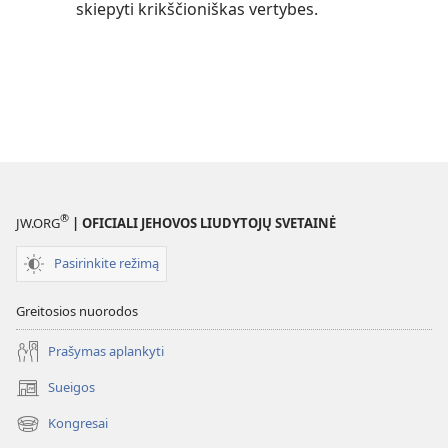
skiepyti krikščioniškas vertybes.
®
JW.ORG
| OFICIALI JEHOVOS LIUDYTOJŲ SVETAINĖ
Pasirinkite režimą
Greitosios nuorodos
Prašymas aplankyti
Sueigos
(atsiveria
naujas
Kongresai
(atsiveria
langas)