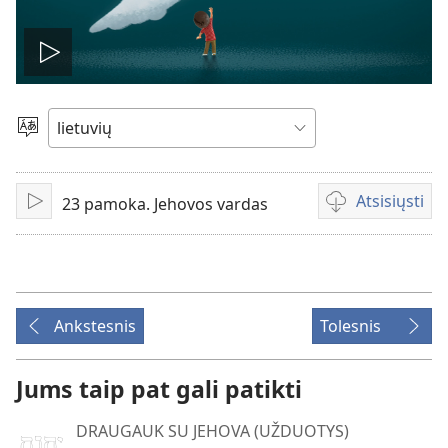
Leisti
įrašą
Pasirinkite
kalbą
Atsisiųsti
23 pamoka. Jehovos vardas
Leisti
Vaizdo
failų
atsisiuntimo
parinktys
Ankstesnis
Tolesnis
Jums taip pat gali patikti
DRAUGAUK SU JEHOVA (UŽDUOTYS)