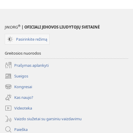
®
JW.ORG
| OFICIALI JEHOVOS LIUDYTOJŲ SVETAINĖ
Pasirinkite režimą
Greitosios nuorodos
Prašymas aplankyti
Sueigos
(atsiveria
naujas
Kongresai
(atsiveria
langas)
naujas
Kas naujo?
langas)
Videoteka
Vaizdo siužetai su garsiniu vaizdavimu
Paieška