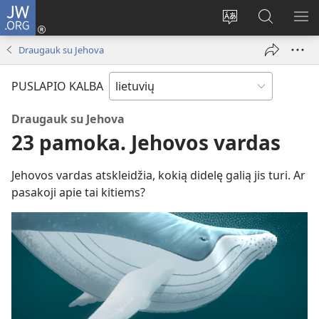
JW.ORG
Prisijungti
(atsiveria
Pakeisti
Paieška
RO
naujas
svetainės
svetainėj
ME
Draugauk su Jehova
langas)
kalbą
JW.ORG
PUSLAPIO KALBA
Draugauk su Jehova
23 pamoka. Jehovos vardas
Jehovos vardas atskleidžia, kokią didelę galią jis turi. Ar
pasakoji apie tai kitiems?