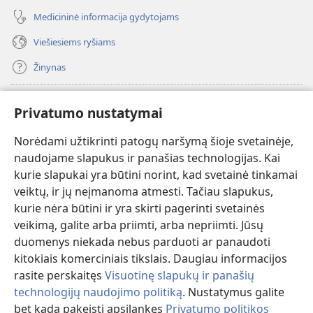
Medicininė informacija gydytojams
Viešiesiems ryšiams
Žinynas
Paaukoti
(atsiveria
Privatumo nustatymai
naujas
langas)
Norėdami užtikrinti patogų naršymą šioje svetainėje,
Sargybos bokšto INTERNETINĖ BIBLIOTEKA
(atsiveria
naudojame slapukus ir panašias technologijas. Kai
naujas
®
JW Hub
kurie slapukai yra būtini norint, kad svetainė tinkamai
langas)
(atsiveria
veiktų, ir jų neįmanoma atmesti. Tačiau slapukus,
naujas
®
JW Library
langas)
kurie nėra būtini ir yra skirti pagerinti svetainės
veikimą, galite arba priimti, arba nepriimti. Jūsų
Watchtower Library
duomenys niekada nebus parduoti ar panaudoti
kitokiais komerciniais tikslais. Daugiau informacijos
rasite perskaitęs
Visuotinę slapukų ir panašių
technologijų naudojimo politiką
. Nustatymus galite
Copyright
© 2026 Watch Tower Bible and Tract Society of Pennsylvania.
bet kada pakeisti apsilankęs
Privatumo politikos