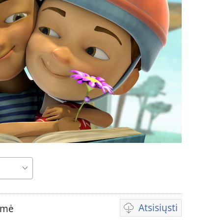
Atsisiųsti
imė
Vaizdo