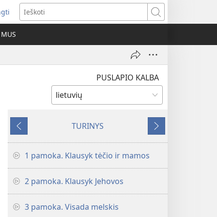
ngti
iveria
Ieškoti
as
E MUS
as)
PUSLAPIO KALBA
TURINYS
Ankstesnis
Tolesnis
1 pamoka. Klausyk tėčio ir mamos
2 pamoka. Klausyk Jehovos
3 pamoka. Visada melskis