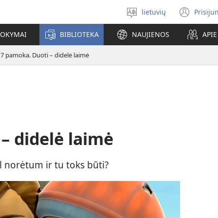
lietuvių
Prisiju
Pasirinkite
(ats
kalbą
nauj
MOKYMAI
BIBLIOTEKA
NAUJIENOS
API
lang
7 pamoka. Duoti – didelė laimė
– didelė laimė
 norėtum ir tu toks būti?