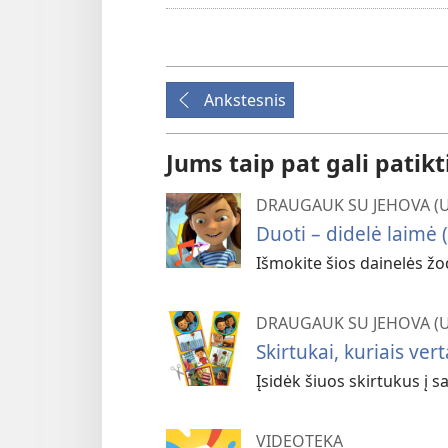
Ankstesnis
Jums taip pat gali patikt
DRAUGAUK SU JEHOVA (
Duoti – didelė laimė (
Išmokite šios dainelės žo
DRAUGAUK SU JEHOVA (
Skirtukai, kuriais ver
Įsidėk šiuos skirtukus į s
VIDEOTEKA