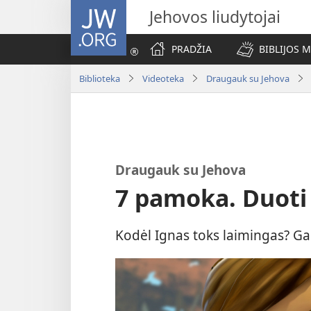
JW.ORG
Jehovos liudytojai
PRADŽIA
BIBLIJOS 
Biblioteka
Videoteka
Draugauk su Jehova
Draugauk su Jehova
7 pamoka. Duoti 
Kodėl Ignas toks laimingas? Gal