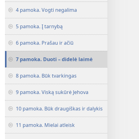
4 pamoka. Vogti negalima
5 pamoka. Į tarnybą
6 pamoka. Prašau ir ačiū
7 pamoka. Duoti – didelė laimė
8 pamoka. Būk tvarkingas
9 pamoka. Viską sukūrė Jehova
10 pamoka. Būk draugiškas ir dalykis
11 pamoka. Mielai atleisk