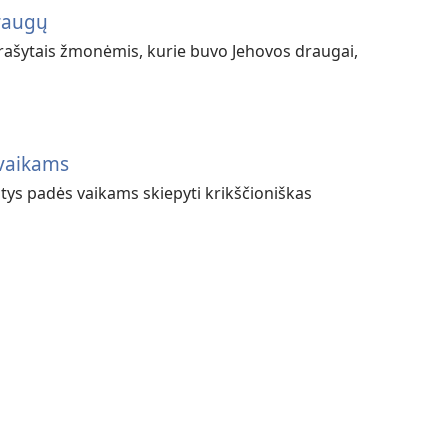
raugų
prašytais žmonėmis, kurie buvo Jehovos draugai,
 vaikams
tys padės vaikams skiepyti krikščioniškas