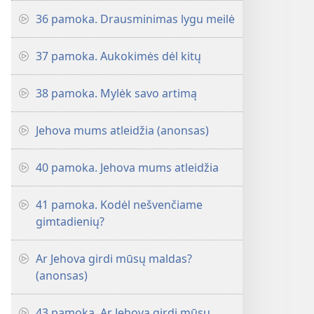
36 pamoka. Drausminimas lygu meilė
37 pamoka. Aukokimės dėl kitų
38 pamoka. Mylėk savo artimą
Jehova mums atleidžia (anonsas)
40 pamoka. Jehova mums atleidžia
41 pamoka. Kodėl nešvenčiame
gimtadienių?
Ar Jehova girdi mūsų maldas?
(anonsas)
43 pamoka. Ar Jehova girdi mūsų