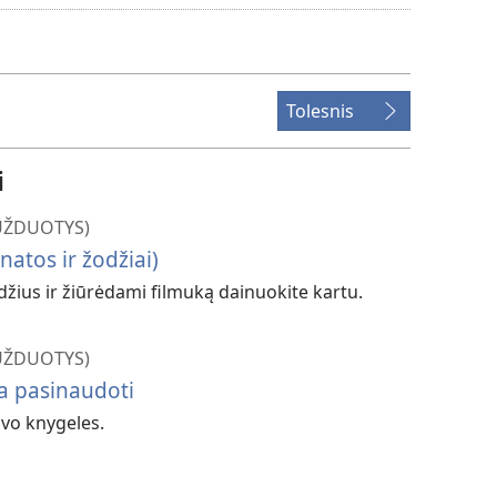
failų
atsisiuntimo
parinktys
Tolesnis
i
UŽDUOTYS)
natos ir žodžiai)
džius ir žiūrėdami filmuką dainuokite kartu.
UŽDUOTYS)
ta pasinaudoti
avo knygeles.