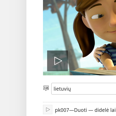
Leisti
įrašą
Pasirinkite
kalbą
pk007—Duoti — didelė la
Leisti