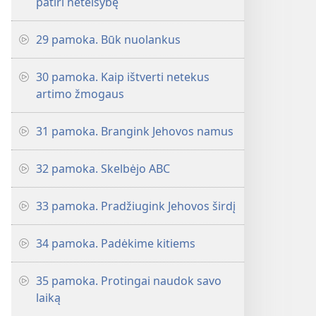
patiri neteisybę
29 pamoka. Būk nuolankus
30 pamoka. Kaip ištverti netekus
artimo žmogaus
31 pamoka. Brangink Jehovos namus
32 pamoka. Skelbėjo ABC
33 pamoka. Pradžiugink Jehovos širdį
34 pamoka. Padėkime kitiems
35 pamoka. Protingai naudok savo
laiką