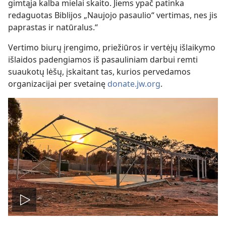
gimtąja kalba mielai skaito. Jiems ypač patinka
redaguotas Biblijos „Naujojo pasaulio“ vertimas, nes jis
paprastas ir natūralus.“
Vertimo biurų įrengimo, priežiūros ir vertėjų išlaikymo
išlaidos padengiamos iš pasauliniam darbui remti
suaukotų lėšų, įskaitant tas, kurios pervedamos
organizacijai per svetainę
donate.jw.org
.
Leisti