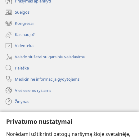
Prašymas aplankyti
Sueigos
(atsiveria
naujas
Kongresai
(atsiveria
langas)
naujas
Kas naujo?
langas)
Videoteka
Vaizdo siužetai su garsiniu vaizdavimu
Paieška
Medicininė informacija gydytojams
Viešiesiems ryšiams
Žinynas
Paaukoti
(atsiveria
Privatumo nustatymai
naujas
langas)
Norėdami užtikrinti patogų naršymą šioje svetainėje,
Sargybos bokšto INTERNETINĖ BIBLIOTEKA
(atsiveria