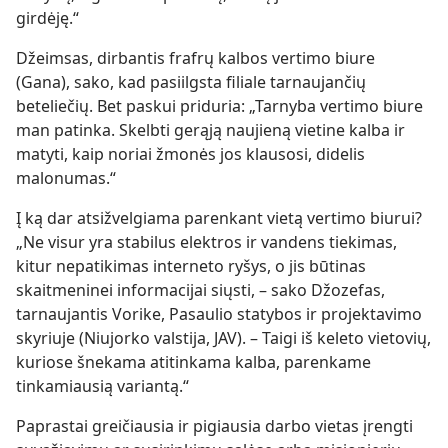
girdėję.“
Džeimsas, dirbantis frafrų kalbos vertimo biure
(Gana), sako, kad pasiilgsta filiale tarnaujančių
beteliečių. Bet paskui priduria: „Tarnyba vertimo biure
man patinka. Skelbti gerąją naujieną vietine kalba ir
matyti, kaip noriai žmonės jos klausosi, didelis
malonumas.“
Į ką dar atsižvelgiama parenkant vietą vertimo biurui?
„Ne visur yra stabilus elektros ir vandens tiekimas,
kitur nepatikimas interneto ryšys, o jis būtinas
skaitmeninei informacijai siųsti, – sako Džozefas,
tarnaujantis Vorike, Pasaulio statybos ir projektavimo
skyriuje (Niujorko valstija, JAV). – Taigi iš keleto vietovių,
kuriose šnekama atitinkama kalba, parenkame
tinkamiausią variantą.“
Paprastai greičiausia ir pigiausia darbo vietas įrengti