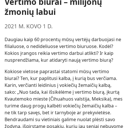
Vertimo biurai – milijonų
žmonių labui
2021 M. KOVO 1 D.
Daugiau kaip 60 procentų mūsų vertėjų darbuojasi ne
filialuose, o nedideliuose vertimo biuruose. Kodėl?
Kokios įrangos reikia vertimo darbui atlikti? Ir kaip
nusprendžiama, kur atidaryti naują vertimo biurą?
Kokiose vietose paprastai statomi mūsų vertimo
biurai? Ten, kur paplitusi kalba, į kurią bus verčiama.
Karin, verčianti leidinius į vokiečių žemaičių kalbą,
sako: „Nuo tada, kai išsikėlėme į vertimo biurą, įkurtą
Kvautemoko mieste (Čihuahuos valstija, Meksika), mes
turime daug progų kalbėti vokiečių žemaičių kalba –
ne tik tarp savęs, bet ir tarnyboje ar prekyvietėse.
Bendraudami su vietiniais galime nuolat plėsti savo
žodyną, išgirstame posakių, kurių jau seniai nebuvome