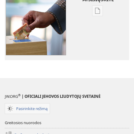
Skaitmeninių
leidinių
atsisiuntimo
parinktys
Kaip
naudojamos
paaukotos
lėšos
®
JW.ORG
| OFICIALI JEHOVOS LIUDYTOJŲ SVETAINĖ
Pasirinkite režimą
Greitosios nuorodos