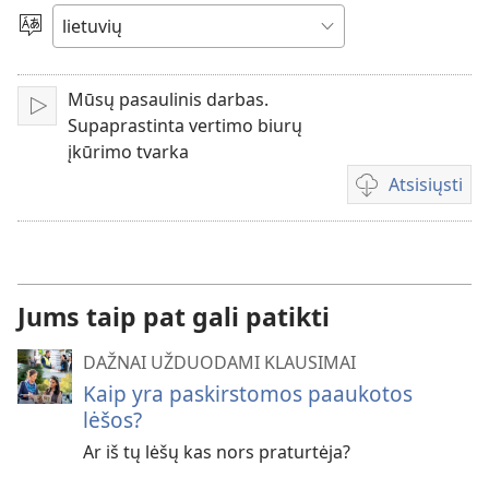
įrašą
Pasirinkite
kalbą
Mūsų pasaulinis darbas.
Leisti
Supaprastinta vertimo biurų
įkūrimo tvarka
Atsisiųsti
Vaizdo
failų
atsisiuntimo
parinktys
Jums taip pat gali patikti
DAŽNAI UŽDUODAMI KLAUSIMAI
Kaip yra paskirstomos paaukotos
lėšos?
Ar iš tų lėšų kas nors praturtėja?