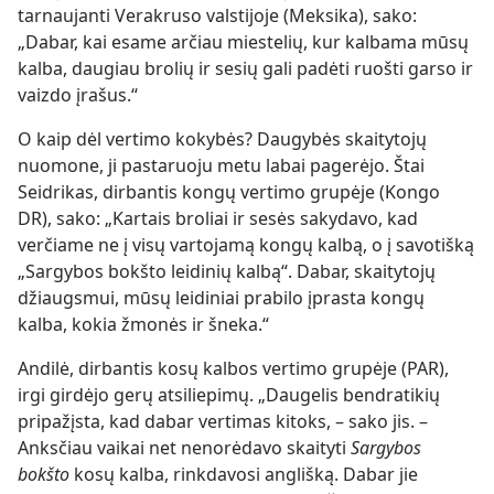
tarnaujanti Verakruso valstijoje (Meksika), sako:
„Dabar, kai esame arčiau miestelių, kur kalbama mūsų
kalba, daugiau brolių ir sesių gali padėti ruošti garso ir
vaizdo įrašus.“
O kaip dėl vertimo kokybės? Daugybės skaitytojų
nuomone, ji pastaruoju metu labai pagerėjo. Štai
Seidrikas, dirbantis kongų vertimo grupėje (Kongo
DR), sako: „Kartais broliai ir sesės sakydavo, kad
verčiame ne į visų vartojamą kongų kalbą, o į savotišką
„Sargybos bokšto leidinių kalbą“. Dabar, skaitytojų
džiaugsmui, mūsų leidiniai prabilo įprasta kongų
kalba, kokia žmonės ir šneka.“
Andilė, dirbantis kosų kalbos vertimo grupėje (PAR),
irgi girdėjo gerų atsiliepimų. „Daugelis bendratikių
pripažįsta, kad dabar vertimas kitoks, – sako jis. –
Anksčiau vaikai net nenorėdavo skaityti
Sargybos
bokšto
kosų kalba, rinkdavosi anglišką. Dabar jie