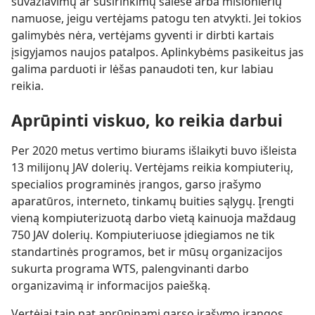
suvažiavimų ar susirinkimų salėse arba misionierių
namuose, jeigu vertėjams patogu ten atvykti. Jei tokios
galimybės nėra, vertėjams gyventi ir dirbti kartais
įsigyjamos naujos patalpos. Aplinkybėms pasikeitus jas
galima parduoti ir lėšas panaudoti ten, kur labiau
reikia.
Aprūpinti viskuo, ko reikia darbui
Per 2020 metus vertimo biurams išlaikyti buvo išleista
13 milijonų JAV dolerių. Vertėjams reikia kompiuterių,
specialios programinės įrangos, garso įrašymo
aparatūros, interneto, tinkamų buities sąlygų. Įrengti
vieną kompiuterizuotą darbo vietą kainuoja maždaug
750 JAV dolerių. Kompiuteriuose įdiegiamos ne tik
standartinės programos, bet ir mūsų organizacijos
sukurta programa WTS, palengvinanti darbo
organizavimą ir informacijos paiešką.
Vertėjai taip pat aprūpinami garso įrašymo įrangos