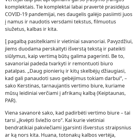
komplektais. Tie komplektai labai pravertė prasidėjus
COVID-19 pandemijai, nes daugelis galėjo pasiimti juos
į namus ir naudotis versdami tekstus, filmuotus
siužetus, kalbas ir kita.
Į pagalbą pasitelkiami ir vietiniai savanoriai. Pavyzdžiui,
jiems duodama perskaityti išverstą tekstą ir pateikti
siūlymus, kaip vertimą būtų galima pagerinti. Be to,
savanoriai padeda tvarkyti ir remontuoti biuro
patalpas. „Daug pionierių ir kitų skelbėjų džiaugiasi,
kad gali panaudoti savo gebėjimus tokiam darbui“, –
sako Kerstinas, tarnaujantis vertimo biure, kuriame
mūsų leidiniai verčiami į afrikanų kalbą (Keiptaunas,
PAR).
Viena savanorė sako, kad padirbėti vertimo biure – tai
tarsi „įkvėpti šviežio oro“. Kai kurie vietiniai
bendratikiai pakviečiami įgarsinti išverstus straipsnius
ar ką nors kita. Huana, totonakų kalbos vertėja,