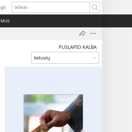
ngti
iveria
Ieškoti
as
E MUS
as)
PUSLAPIO KALBA