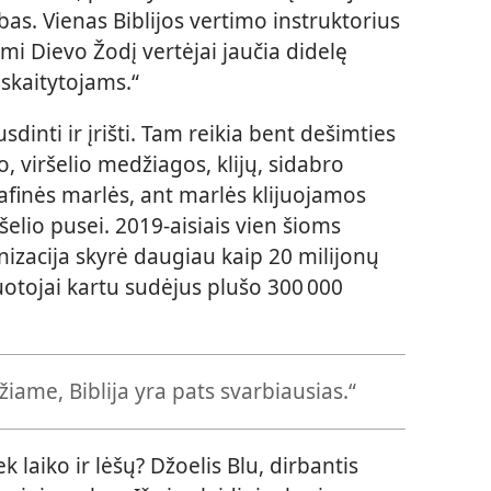
bas. Vienas Biblijos vertimo instruktorius
mi Dievo Žodį vertėjai jaučia didelę
 skaitytojams.“
usdinti ir įrišti. Tam reikia bent dešimties
 viršelio medžiagos, klijų, sidabro
rafinės marlės, ant marlės klijuojamos
šelio pusei. 2019-aisiais vien šioms
zacija skyrė daugiau kaip 20 milijonų
uotojai kartu sudėjus plušo 300 000
džiame, Biblija yra pats svarbiausias.“
 laiko ir lėšų? Džoelis Blu, dirbantis