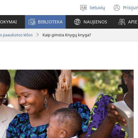
lietuvių
Prisiju
Pasirinkite
(ats
kalbą
nauj
MOKYMAI
BIBLIOTEKA
NAUJIENOS
API
lang
s paaukotos lėšos
Kaip gimsta Knygų knyga?