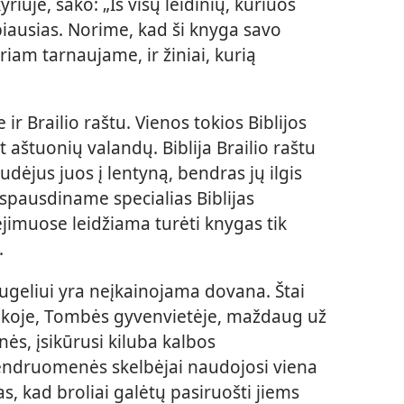
iuje, sako: „Iš visų leidinių, kuriuos
rbiausias. Norime, kad ši knyga savo
riam tarnaujame, ir žiniai, kurią
ir Brailio raštu. Vienos tokios Biblijos
t aštuonių valandų. Biblija Brailio raštu
dėjus juos į lentyną, bendras jų ilgis
 spausdiname specialias Biblijas
ėjimuose leidžiama turėti knygas tik
.
ugeliui yra neįkainojama dovana. Štai
koje, Tombės gyvenvietėje, maždaug už
nės, įsikūrusi kiluba kalbos
bendruomenės skelbėjai naudojosi viena
nkas, kad broliai galėtų pasiruošti jiems