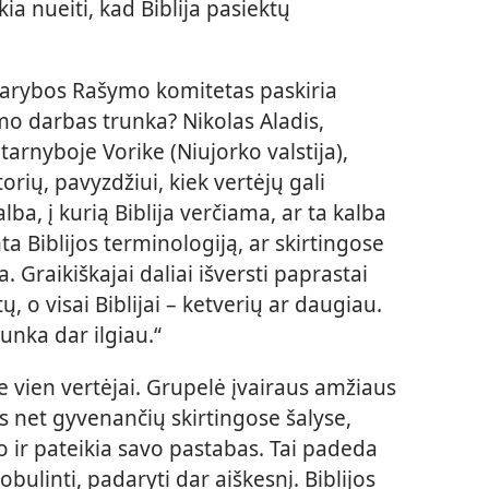
kia nueiti, kad Biblija pasiektų
tarybos Rašymo komitetas paskiria
mo darbas trunka? Nikolas Aladis,
tarnyboje Vorike (Niujorko valstija),
orių, pavyzdžiui, kiek vertėjų gali
lba, į kurią Biblija verčiama, ar ta kalba
 Biblijos terminologiją, ar skirtingose
a. Graikiškajai daliai išversti paprastai
ų, o visai Biblijai – ketverių ar daugiau.
unka dar ilgiau.“
 vien vertėjai. Grupelė įvairaus amžiaus
is net gyvenančių skirtingose šalyse,
to ir pateikia savo pastabas. Tai padeda
bulinti, padaryti dar aiškesnį. Biblijos