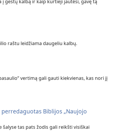
į gestų kalbą ir kaip kurtieji jautėsi, gavę tą
ailio raštu leidžiama daugeliu kalbų.
saulio“ vertimą gali gauti kiekvienas, kas nori jį
s perredaguotas Biblijos „Naujojo
šalyse tas pats žodis gali reikšti visiškai