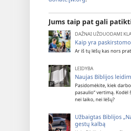
Jums taip pat gali patikt
DAŽNAI UŽDUODAMI KL
Kaip yra paskirstomo
Ar iš tų lėšų kas nors pra
LEIDYBA
Naujas Biblijos leidi
Pasidomėkite, kiek darbo 
pasaulio“ vertimą. Kodėl 
nei laiko, nei lėšų?
Užbaigtas Biblijos „N
gestų kalbą