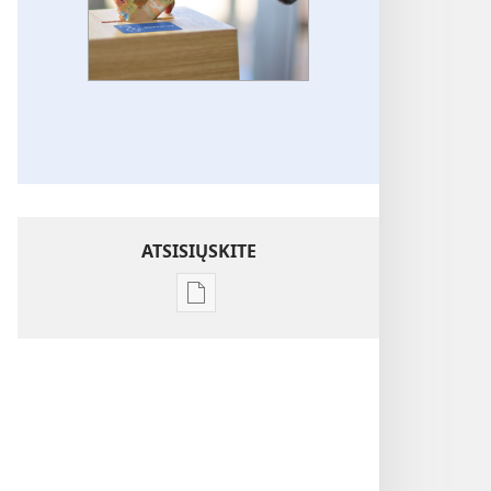
ATSISIŲSKITE
Skaitmeninių
leidinių
atsisiuntimo
parinktys
Kaip
naudojamos
paaukotos
lėšos