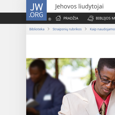
JW.ORG
Jehovos liudytojai
PRADŽIA
BIBLIJOS 
Biblioteka
Straipsnių rubrikos
Kaip naudojamo