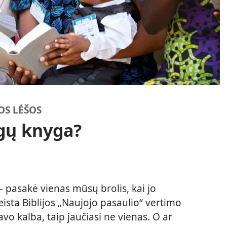
S LĖŠOS
gų knyga?
– pasakė vienas mūsų brolis, kai jo
ista Biblijos „Naujojo pasaulio“ vertimo
savo kalba, taip jaučiasi ne vienas. O ar