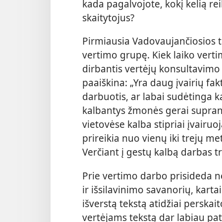
kada pagalvojote, kokį kelią rei
skaitytojus?
Pirmiausia Vadovaujančiosios 
vertimo grupę. Kiek laiko verti
dirbantis vertėjų konsultavimo 
paaiškina: „Yra daug įvairių fakt
darbuotis, ar labai sudėtinga ka
kalbantys žmonės gerai supranta
vietovėse kalba stipriai įvairuoj
prireikia nuo vienų iki trejų met
Verčiant į gestų kalbą darbas tr
Prie vertimo darbo prisideda ne
ir išsilavinimo savanorių, karta
išverstą tekstą atidžiai perskai
vertėjams tekstą dar labiau pato