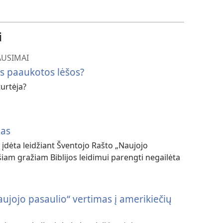
i
AUSIMAI
s paaukotos lėšos?
turtėja?
mas
įdėta leidžiant Šventojo Rašto „Naujojo
šiam gražiam Biblijos leidimui parengti negailėta
aujojo pasaulio“ vertimas į amerikiečių