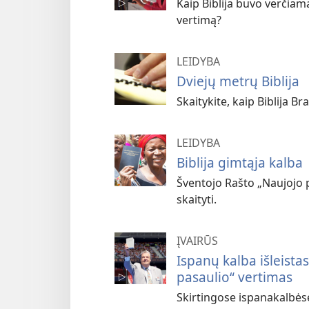
Kaip Biblija buvo verčiama 
vertimą?
LEIDYBA
Dviejų metrų Biblija
Skaitykite, kaip Biblija Br
LEIDYBA
Biblija gimtąja kalba
Šventojo Rašto „Naujojo pa
skaityti.
ĮVAIRŪS
Ispanų kalba išleista
pasaulio“ vertimas
Skirtingose ispanakalbėse 