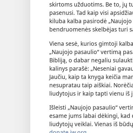
skirtoms užduotims. Be to, jų 
pasenusi. Tad kaip visi apsidžia
kiluba kalba pasirodė „Naujojo
bendruomenės skelbėjas turi sa
Viena sesė, kurios gimtoji kalb
„Naujojo pasaulio“ vertimą pasa
Bibliją, o dabar negaliu sulaukti
kalinys parašė: „Neseniai gavau
Jaučiu, kaip ta knyga keičia m
nesupratau taip aiškiai. Norėč
liudytojus ir kaip tapti vienu iš 
Išleisti „Naujojo pasaulio“ ve
esame jums labai dėkingi, kad 
liudytojų veiklai. Vienas iš būd
donate.jw.org
.