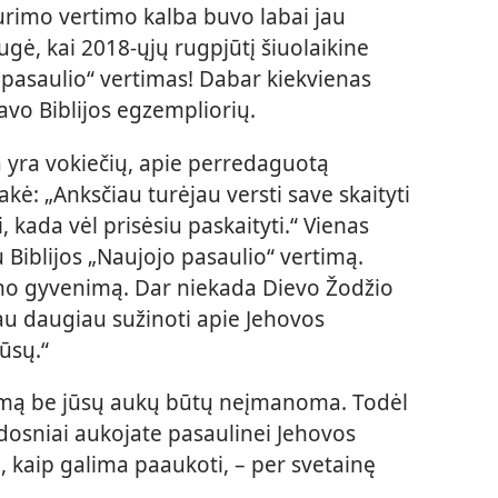
turimo vertimo kalba buvo labai jau
ugė, kai 2018-ųjų rugpjūtį šiuolaikine
 pasaulio“ vertimas! Dabar kiekvienas
vo Biblijos egzempliorių.
a yra vokiečių, apie perredaguotą
kė: „Anksčiau turėjau versti save skaityti
, kada vėl prisėsiu paskaityti.“ Vienas
 Biblijos „Naujojo pasaulio“ vertimą.
ano gyvenimą. Dar niekada Dievo Žodžio
iau daugiau sužinoti apie Jehovos
jūsų.“
rtimą be jūsų aukų būtų neįmanoma. Todėl
dosniai aukojate pasaulinei Jehovos
ų, kaip galima paaukoti, – per svetainę