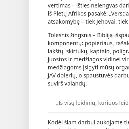
vertimas – išties nelengvas dar
iš Pietų Afrikos pasakė: „Versda
atsakomybę – tiek Jehovai, tiek
Tolesnis žingsnis – Bibliją išspa
komponentų: popieriaus, rašalo,
lakštų, skirtukų, kaptalo, polig
juostos ir medžiagos vidinei vir
medžiagoms įsigyti mūsų organi
JAV dolerių, o spaustuvės darb
suvirš valandų.
„Iš visų leidinių, kuriuos lei
Kodėl šiam darbui aukojame tiek