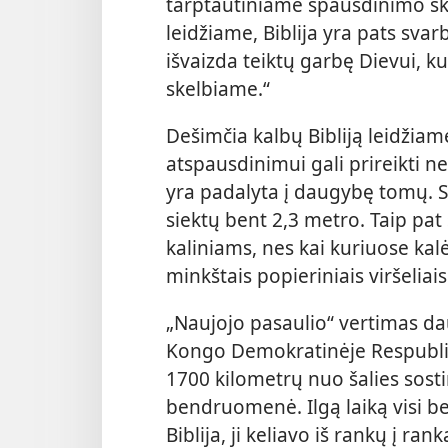
tarptautiniame spausdinimo skyr
leidžiame, Biblija yra pats sva
išvaizda teiktų garbę Dievui, ku
skelbiame.“
Dešimčia kalbų Bibliją leidžiame 
atspausdinimui gali prireikti ne
yra padalyta į daugybę tomų. Su
siektų bent 2,3 metro. Taip pat
kaliniams, nes kai kuriuose kal
minkštais popieriniais viršeliais
„Naujojo pasaulio“ vertimas da
Kongo Demokratinėje Respubli
1700 kilometrų nuo šalies sosti
bendruomenė. Ilgą laiką visi 
Biblija, ji keliavo iš rankų į ra