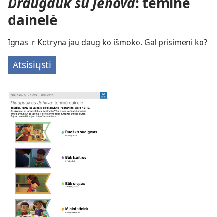
Draugauk su Jehova
: teminė
dainelė
Ignas ir Kotryna jau daug ko išmoko. Gal prisimeni ko?
Atsisiųsti