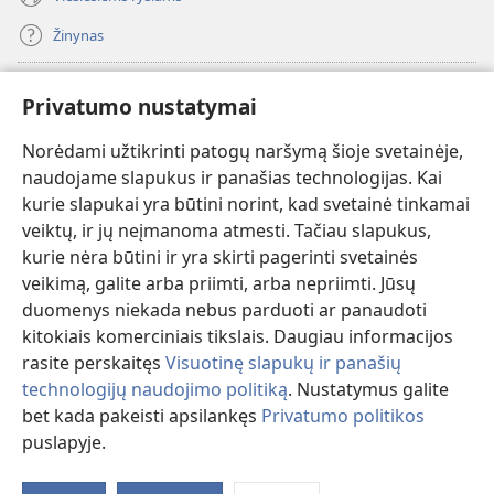
Žinynas
Paaukoti
(atsiveria
Privatumo nustatymai
naujas
langas)
Norėdami užtikrinti patogų naršymą šioje svetainėje,
Sargybos bokšto INTERNETINĖ BIBLIOTEKA
(atsiveria
naudojame slapukus ir panašias technologijas. Kai
naujas
®
JW Hub
kurie slapukai yra būtini norint, kad svetainė tinkamai
langas)
(atsiveria
veiktų, ir jų neįmanoma atmesti. Tačiau slapukus,
naujas
®
JW Library
langas)
kurie nėra būtini ir yra skirti pagerinti svetainės
veikimą, galite arba priimti, arba nepriimti. Jūsų
Watchtower Library
duomenys niekada nebus parduoti ar panaudoti
kitokiais komerciniais tikslais. Daugiau informacijos
rasite perskaitęs
Visuotinę slapukų ir panašių
technologijų naudojimo politiką
. Nustatymus galite
bet kada pakeisti apsilankęs
Privatumo politikos
Copyright
© 2026 Watch Tower Bible and Tract Society of Pennsylvania.
NAUDOJIMOSI SVETAINE SĄLYGOS
|
PRIVATUMO POLITIKA
|
puslapyje.
Ro
PRIVATUMO NUSTATYMAI
tu