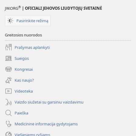
Jehova
®
JW.ORG
| OFICIALI JEHOVOS LIUDYTOJŲ SVETAINĖ
(užduotys)
Pasirinkite režimą
Greitosios nuorodos
Prašymas aplankyti
Sueigos
(atsiveria
naujas
Kongresai
(atsiveria
langas)
naujas
Kas naujo?
langas)
Videoteka
Vaizdo siužetai su garsiniu vaizdavimu
Paieška
Medicininė informacija gydytojams
Viešiesiems ryšiams