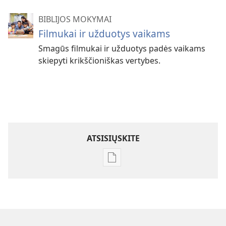
BIBLIJOS MOKYMAI
Filmukai ir užduotys vaikams
Smagūs filmukai ir užduotys padės vaikams
skiepyti krikščioniškas vertybes.
ATSISIŲSKITE
Skaitmeninių
leidinių
atsisiuntimo
parinktys
Draugauk
su