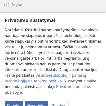
Žinynas
Paaukoti
(atsiveria
Privatumo nustatymai
naujas
langas)
Norėdami užtikrinti patogų naršymą šioje svetainėje,
Sargybos bokšto INTERNETINĖ BIBLIOTEKA
(atsiveria
naudojame slapukus ir panašias technologijas. Kai
naujas
®
JW Hub
kurie slapukai yra būtini norint, kad svetainė tinkamai
langas)
(atsiveria
veiktų, ir jų neįmanoma atmesti. Tačiau slapukus,
naujas
®
JW Library
langas)
kurie nėra būtini ir yra skirti pagerinti svetainės
veikimą, galite arba priimti, arba nepriimti. Jūsų
Watchtower Library
duomenys niekada nebus parduoti ar panaudoti
kitokiais komerciniais tikslais. Daugiau informacijos
rasite perskaitęs
Visuotinę slapukų ir panašių
technologijų naudojimo politiką
. Nustatymus galite
bet kada pakeisti apsilankęs
Privatumo politikos
Copyright
© 2026 Watch Tower Bible and Tract Society of Pennsylvania.
NAUDOJIMOSI SVETAINE SĄLYGOS
|
PRIVATUMO POLITIKA
|
puslapyje.
Ro
PRIVATUMO NUSTATYMAI
tu
Sutinku
Nesutinku
Tvarkyti