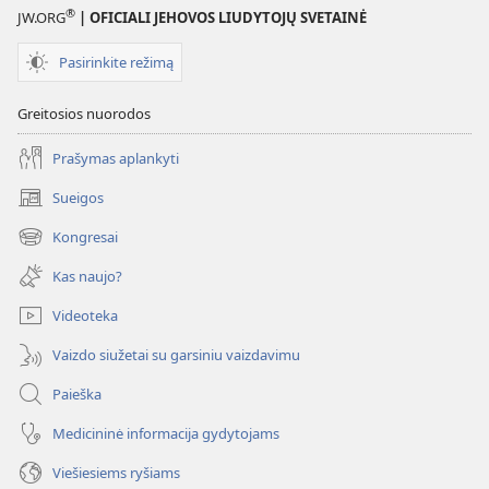
Jehova
®
JW.ORG
| OFICIALI JEHOVOS LIUDYTOJŲ SVETAINĖ
(užduotys)
Pasirinkite režimą
Greitosios nuorodos
Prašymas aplankyti
Sueigos
(atsiveria
naujas
Kongresai
(atsiveria
langas)
naujas
Kas naujo?
langas)
Videoteka
Vaizdo siužetai su garsiniu vaizdavimu
Paieška
Medicininė informacija gydytojams
Viešiesiems ryšiams