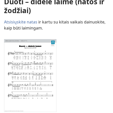
Duoti – didelė laimė (natos ir
žodžiai)
Atsisiųskite natas
ir kartu su kitais vaikais dainuokite,
kaip būti laimingam.