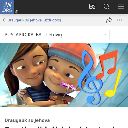
JW.ORG
Prisijungti
(atsiveria
Pakeisti
Paieška
RO
naujas
svetainės
svetainėj
ME
Draugauk su Jehova (užduotys)
langas)
kalbą
JW.ORG
PUSLAPIO KALBA
Draugauk su Jehova