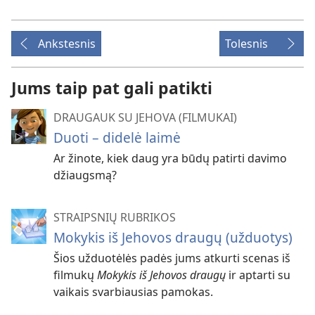
Ankstesnis
Tolesnis
Jums taip pat gali patikti
DRAUGAUK SU JEHOVA (FILMUKAI)
Duoti – didelė laimė
Ar žinote, kiek daug yra būdų patirti davimo
džiaugsmą?
STRAIPSNIŲ RUBRIKOS
Mokykis iš Jehovos draugų (užduotys)
Šios užduotėlės padės jums atkurti scenas iš
filmukų
Mokykis iš Jehovos draugų
ir aptarti su
vaikais svarbiausias pamokas.