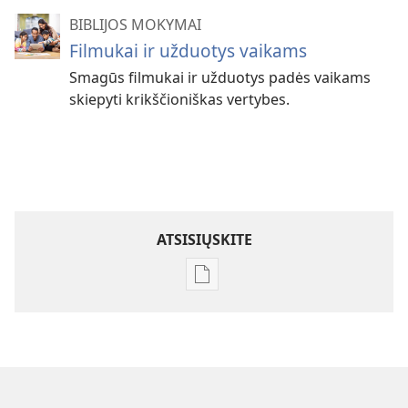
BIBLIJOS MOKYMAI
Filmukai ir užduotys vaikams
Smagūs filmukai ir užduotys padės vaikams
skiepyti krikščioniškas vertybes.
ATSISIŲSKITE
Skaitmeninių
leidinių
atsisiuntimo
parinktys
Draugauk
su