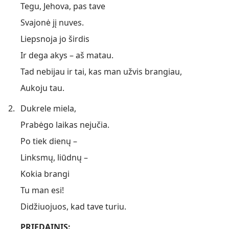
Tegu, Jehova, pas tave
Svajonė jį nuves.
Liepsnoja jo širdis
Ir dega akys – aš matau.
Tad nebijau ir tai, kas man užvis brangiau,
Aukoju tau.
2.
Dukrele miela,
Prabėgo laikas nejučia.
Po tiek dienų –
Linksmų, liūdnų –
Kokia brangi
Tu man esi!
Didžiuojuos, kad tave turiu.
PRIEDAINIS: