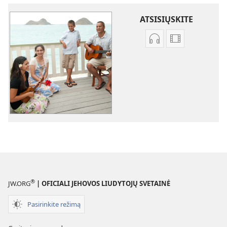
ATSISIŲSKITE
Garso
Vaizdo
failų
failų
atsisiuntimo
atsisiuntimo
parinktys
parinktys
Dainos
Dainos
®
JW.ORG
| OFICIALI JEHOVOS LIUDYTOJŲ SVETAINĖ
Pasirinkite režimą