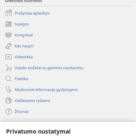
Greitosios nuorodos
Prašymas aplankyti
Sueigos
(atsiveria
naujas
Kongresai
(atsiveria
langas)
naujas
Kas naujo?
langas)
Videoteka
Vaizdo siužetai su garsiniu vaizdavimu
Paieška
Medicininė informacija gydytojams
Viešiesiems ryšiams
Žinynas
Paaukoti
(atsiveria
Privatumo nustatymai
naujas