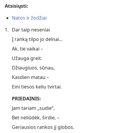
Atsisiųsti:
Natos ir žodžiai
1.
Dar taip neseniai
Į ranką tilpo jo delnai...
Ak, tie vaikai –
Užauga greit.
Džiaugiuos, sūnau,
Kasdien matau –
Eini tiesos keliu tvirtai.
PRIEDAINIS:
Jam tariam „sudie“,
Bet neliūdėk, širdie, –
Geriausios rankos jį globos.