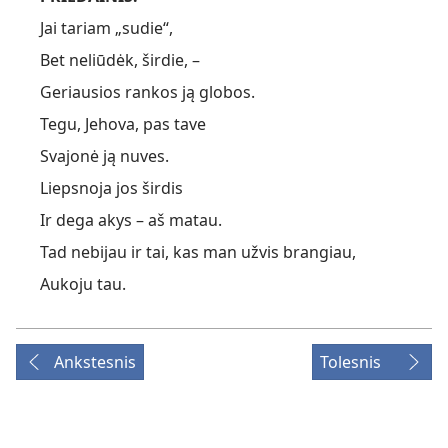
Jai tariam „sudie“,
Bet neliūdėk, širdie, –
Geriausios rankos ją globos.
Tegu, Jehova, pas tave
Svajonė ją nuves.
Liepsnoja jos širdis
Ir dega akys – aš matau.
Tad nebijau ir tai, kas man užvis brangiau,
Aukoju tau.
Ankstesnis
Tolesnis