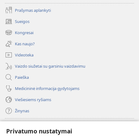
Prašymas aplankyti
Sueigos
(atsiveria
naujas
Kongresai
(atsiveria
langas)
naujas
Kas naujo?
langas)
Videoteka
Vaizdo siužetai su garsiniu vaizdavimu
Paieška
Medicininė informacija gydytojams
Viešiesiems ryšiams
Žinynas
Paaukoti
(atsiveria
Privatumo nustatymai
naujas