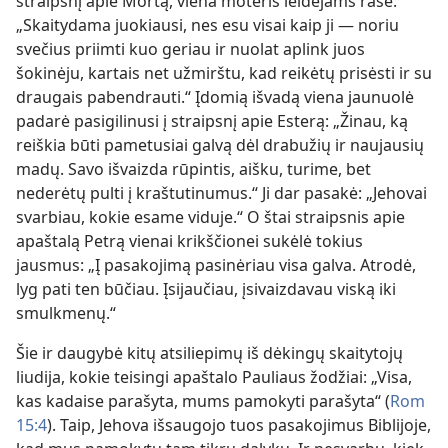
straipsnį apie Mortą, viena moteris leidėjams rašė:
„Skaitydama juokiausi, nes esu visai kaip ji — noriu
svečius priimti kuo geriau ir nuolat aplink juos
šokinėju, kartais net užmirštu, kad reikėtų prisėsti ir su
draugais pabendrauti.“ Įdomią išvadą viena jaunuolė
padarė pasigilinusi į straipsnį apie Esterą: „Žinau, ką
reiškia būti pametusiai galvą dėl drabužių ir naujausių
madų. Savo išvaizda rūpintis, aišku, turime, bet
nederėtų pulti į kraštutinumus.“ Ji dar pasakė: „Jehovai
svarbiau, kokie esame viduje.“ O štai straipsnis apie
apaštalą Petrą vienai krikščionei sukėlė tokius
jausmus: „Į pasakojimą pasinėriau visa galva. Atrodė,
lyg pati ten būčiau. Įsijaučiau, įsivaizdavau viską iki
smulkmenų.“
Šie ir daugybė kitų atsiliepimų iš dėkingų skaitytojų
liudija, kokie teisingi apaštalo Pauliaus žodžiai: „Visa,
kas kadaise parašyta, mums pamokyti parašyta“ (
Rom
15:4
). Taip, Jehova išsaugojo tuos pasakojimus Biblijoje,