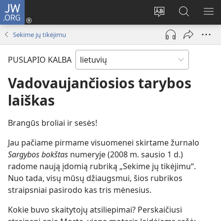
JW.ORG
Prisijungti
(atsiveria
Pakeisti
Paieška
RO
naujas
svetainės
svetainėj
ME
Sekime jų tikėjimu
langas)
kalbą
JW.ORG
PUSLAPIO KALBA
Vadovaujančiosios tarybos
laiškas
Brangūs broliai ir sesės!
Jau pačiame pirmame visuomenei skirtame žurnalo
Sargybos bokštas
numeryje (2008 m. sausio 1 d.)
radome naują įdomią rubriką „Sekime jų tikėjimu“.
Nuo tada, visų mūsų džiaugsmui, šios rubrikos
straipsniai pasirodo kas tris mėnesius.
Kokie buvo skaitytojų atsiliepimai? Perskaičiusi