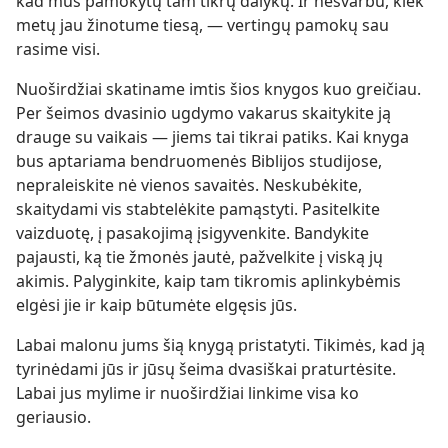
kad mus pamokytų tam tikrų dalykų. Ir nesvarbu, kiek
metų jau žinotume tiesą, — vertingų pamokų sau
rasime visi.
Nuoširdžiai skatiname imtis šios knygos kuo greičiau.
Per šeimos dvasinio ugdymo vakarus skaitykite ją
drauge su vaikais — jiems tai tikrai patiks. Kai knyga
bus aptariama bendruomenės Biblijos studijose,
nepraleiskite nė vienos savaitės. Neskubėkite,
skaitydami vis stabtelėkite pamąstyti. Pasitelkite
vaizduotę, į pasakojimą įsigyvenkite. Bandykite
pajausti, ką tie žmonės jautė, pažvelkite į viską jų
akimis. Palyginkite, kaip tam tikromis aplinkybėmis
elgėsi jie ir kaip būtumėte elgęsis jūs.
Labai malonu jums šią knygą pristatyti. Tikimės, kad ją
tyrinėdami jūs ir jūsų šeima dvasiškai praturtėsite.
Labai jus mylime ir nuoširdžiai linkime visa ko
geriausio.