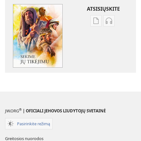
ATSISIŲSKITE
Skaitmeninių
Garso
leidinių
failų
atsisiuntimo
atsisiuntimo
parinktys
parinktys
Sekime
Sekime
jų
jų
tikėjimu
tikėjimu
®
JW.ORG
| OFICIALI JEHOVOS LIUDYTOJŲ SVETAINĖ
Pasirinkite režimą
Greitosios nuorodos