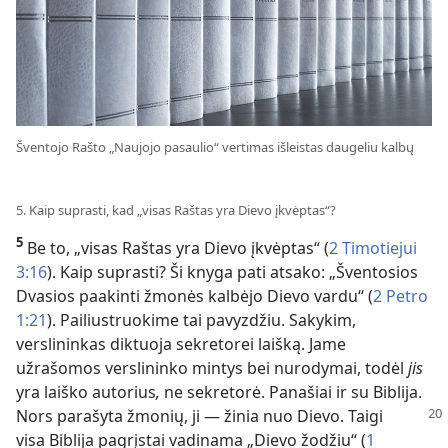
Šventojo Rašto „Naujojo pasaulio“ vertimas išleistas daugeliu kalbų
5. Kaip suprasti, kad „visas Raštas yra Dievo įkvėptas“?
5
Be to, „visas Raštas yra Dievo įkvėptas“ (
2 Timotiejui
3:16
). Kaip suprasti? Ši knyga pati atsako: „Šventosios
Dvasios paakinti žmonės kalbėjo Dievo vardu“ (
2 Petro
1:21
). Pailiustruokime tai pavyzdžiu. Sakykim,
verslininkas diktuoja sekretorei laišką. Jame
užrašomos verslininko mintys bei nurodymai, todėl
jis
yra laiško autorius
,
ne sekretorė. Panašiai ir su Biblija.
Nors parašyta
žmonių, ji — žinia nuo Dievo. Taigi
visa Biblija pagrįstai vadinama „Dievo žodžiu“ (
1