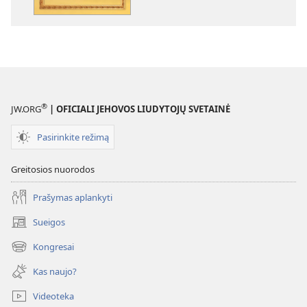
iš
tikrųjų
moko
Biblija?
®
JW.ORG
| OFICIALI JEHOVOS LIUDYTOJŲ SVETAINĖ
Pasirinkite režimą
Greitosios nuorodos
Prašymas aplankyti
Sueigos
(atsiveria
naujas
Kongresai
(atsiveria
langas)
naujas
Kas naujo?
langas)
Videoteka