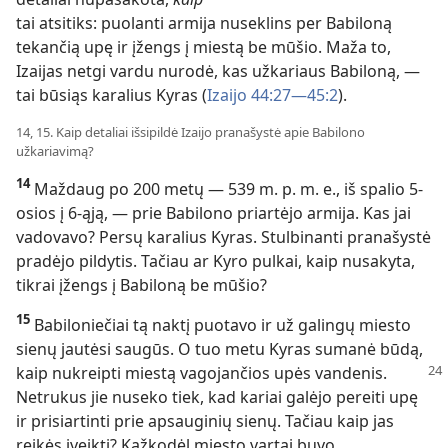
tai atsitiks: puolanti armija nuseklins per Babiloną
tekančią upę ir įžengs į miestą be mūšio. Maža to,
Izaijas netgi vardu nurodė, kas užkariaus Babiloną, —
tai būsiąs karalius Kyras (
Izaijo 44:27—45:2
).
14, 15. Kaip detaliai išsipildė Izaijo pranašystė apie Babilono
užkariavimą?
14
Maždaug po 200 metų — 539 m. p. m. e., iš spalio 5-
osios į 6-ąją, — prie Babilono priartėjo armija. Kas jai
vadovavo? Persų karalius Kyras. Stulbinanti pranašystė
pradėjo pildytis. Tačiau ar Kyro pulkai, kaip nusakyta,
tikrai įžengs į Babiloną be mūšio?
15
Babiloniečiai tą naktį puotavo ir už galingų miesto
sienų jautėsi saugūs. O tuo metu Kyras sumanė būdą,
kaip nukreipti miestą vagojančios upės
vandenis.
Netrukus jie nuseko tiek, kad kariai galėjo pereiti upę
ir prisiartinti prie apsauginių sienų. Tačiau kaip jas
reikės įveikti? Kažkodėl miesto vartai buvo