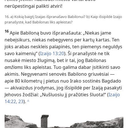
nerūpestingai palikti atviri!
16. a) Kokią baigtį Izaijas išpranašavo Babilonui? b) Kaip išsipildė Izaijo
pranašystė, kad Babilonas liks apleistas?
16
Apie Babiloną buvo išpranašauta: „Niekas jame
nebeįsikurs, niekas nebegyvens per kartų kartas. Ten
joks arabas neskleis palapinės, ten piemenys neguldys
savo kaimenių“ (
Izaijo 13:20
). Ši pranašystė ne tik
nusakė miesto žlugimą, bet ir tai, jog Babilonas
amžiams
liks apleista
s.
Tuo galima dabar įsitikinti savo
akimis. Negyvenami senovės Babilono griuvėsiai —
apie 80 kilometrų į pietus nuo Irako sostinės Bagdado
— akivaizdus įrodymas, jog išsipildė per Izaiją pasakyti
Jehovos žodžiai: „Nušluosiu jį pražūties šluota!“ (
Izaijo
14:22, 23
).
c