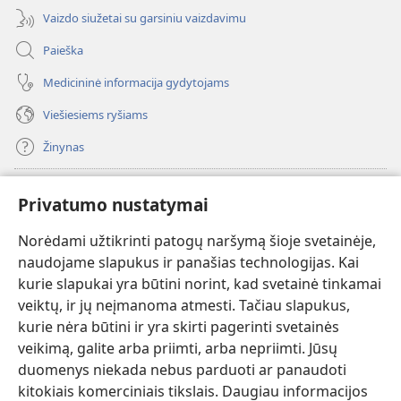
Vaizdo siužetai su garsiniu vaizdavimu
Paieška
Medicininė informacija gydytojams
Viešiesiems ryšiams
Žinynas
Paaukoti
(atsiveria
Privatumo nustatymai
naujas
langas)
Norėdami užtikrinti patogų naršymą šioje svetainėje,
Sargybos bokšto INTERNETINĖ BIBLIOTEKA
(atsiveria
naudojame slapukus ir panašias technologijas. Kai
naujas
®
JW Hub
kurie slapukai yra būtini norint, kad svetainė tinkamai
langas)
(atsiveria
veiktų, ir jų neįmanoma atmesti. Tačiau slapukus,
naujas
®
JW Library
langas)
kurie nėra būtini ir yra skirti pagerinti svetainės
veikimą, galite arba priimti, arba nepriimti. Jūsų
Watchtower Library
duomenys niekada nebus parduoti ar panaudoti
kitokiais komerciniais tikslais. Daugiau informacijos