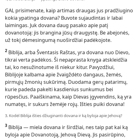
GAL prisimenate, kaip artimas draugas jus pradžiugino
kokia ypatinga dovana? Buvote sujaudintas ir labai
laimingas. Juk dovana daug pasako apie patį
dovanotoją: jis brangina jūsų draugystę. Be abejonės,
už tokį dėmesingumą nuoširdžiai padėkojote.
2
Biblija, arba Šventasis Raštas, yra dovana nuo Dievo,
tikrai verta padėkos. Ši nepaprasta knyga atskleidžia
tai, ko nesužinotume iš niekur kitur. Pavyzdžiui,
Biblijoje kalbama apie žvaigždėto dangaus, žemės,
pirmųjų žmonių sukūrimą. Duodama gerų patarimų,
kurie padeda pakelti kasdienius sunkumus bei
rūpesčius. Paaiškinama, kaip Dievas įgyvendins, ką yra
numatęs, ir sukurs žemėje rojų. Išties puiki dovana!
3. Kodėl Biblija išties džiuginanti dovana ir ką byloja apie Jehovą?
3
Biblija — miela dovana ir širdžiai, nes taip pat kai ką
byloja apie Dovanotoją, Jehovą Dievą. Jis pasirūpino,