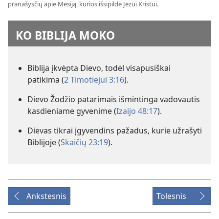
pranašysčių apie Mesiją, kurios išsipildė Jėzui Kristui.
KO BIBLIJA MOKO
Biblija įkvėpta Dievo, todėl visapusiškai
patikima (
2 Timotiejui 3:16
).
Dievo Žodžio patarimais išmintinga vadovautis
kasdieniame gyvenime (
Izaijo 48:17
).
Dievas tikrai įgyvendins pažadus, kurie užrašyti
Biblijoje (
Skaičių 23:19
).
Ankstesnis
Tolesnis