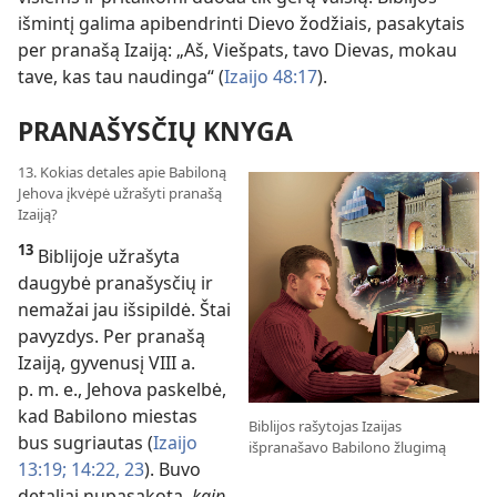
išmintį galima apibendrinti Dievo žodžiais, pasakytais
per pranašą Izaiją: „Aš, Viešpats, tavo Dievas, mokau
tave, kas tau naudinga“ (
Izaijo 48:17
).
PRANAŠYSČIŲ KNYGA
13. Kokias detales apie Babiloną
Jehova įkvėpė užrašyti pranašą
Izaiją?
13
Biblijoje užrašyta
daugybė pranašysčių ir
nemažai jau išsipildė. Štai
pavyzdys. Per pranašą
Izaiją, gyvenusį VIII a.
p. m. e., Jehova paskelbė,
kad Babilono miestas
Biblijos rašytojas Izaijas
bus sugriautas (
Izaijo
išpranašavo Babilono žlugimą
13:19;
14:22, 23
). Buvo
detaliai nupasakota,
kaip