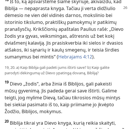
Iš to, ką apsvarstėme šiame skyriuje, akivaizdu, kad
Biblija — nepaprasta knyga. Tačiau ji verta
didžiulio
dėmesio ne vien dėl vidinės darnos, mokslinio bei
istorinio tikslumo, praktiškų pamokymų ir patikimų
pranašysčių. Krikščionių apaštalas Paulius rašė: „Dievo
žodis yra gyvas, veiksmingas, aštresnis už bet kokį
dviašmenį kalaviją. Jis prasiskverbia iki sielos ir dvasios
atšakos, iki sąnarių ir kaulų smegenų, ir teisia širdies
sumanymus bei mintis“ (
Hebrajams 4:12
).
19, 20. a) Kaip Biblija gali padėti jums ištirti save? b) Kaip galite
parodyti dėkingumą už Dievo ypatingą dovaną, Bibliją?
19
Dievo „žodis“, arba žinia iš Biblijos, gali pakeisti
mūsų gyvenimą. Jis padeda gerai save ištirti. Galime
teigti, jog mylime Dievą, tačiau tikrosios mūsų mintys
bei siekiai pasimato iš to, kaip priimame jo įkvėpto
Žodžio, Biblijos, mokymus.
20
Biblija tikrai yra Dievo knyga, kurią reikia skaityti,