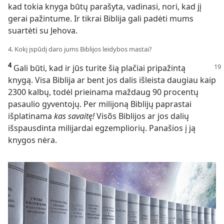
kad tokia knyga būtų parašyta, vadinasi, nori, kad jį
gerai pažintume. Ir tikrai Biblija gali padėti mums
suartėti su Jehova.
4. Kokį įspūdį daro jums Biblijos leidybos mastai?
4
Gali būti, kad ir jūs turite šią plačiai pripažintą
knygą. Visa Biblija ar bent jos dalis išleista daugiau kaip
2300 kalbų, todėl prieinama maždaug 90 procentų
pasaulio gyventojų. Per milijoną Biblijų paprastai
išplatinama
kas savaitę!
Visõs Biblijos ar jos dalių
išspausdinta milijardai egzempliorių. Panašios į ją
knygos nėra.