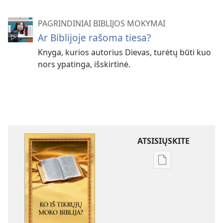
PAGRINDINIAI BIBLIJOS MOKYMAI
Ar Biblijoje rašoma tiesa?
Knyga, kurios autorius Dievas, turėtų būti kuo
nors ypatinga, išskirtinė.
ATSISIŲSKITE
Skaitmeninių
leidinių
atsisiuntimo
parinktys
Ko