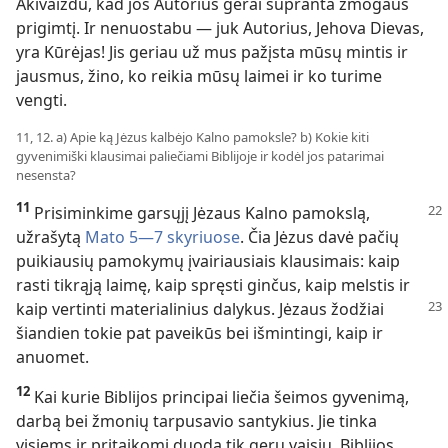
Akivaizdu, kad jos Autorius gerai supranta žmogaus
prigimtį. Ir nenuostabu — juk Autorius, Jehova Dievas,
yra Kūrėjas! Jis geriau už mus pažįsta mūsų mintis ir
jausmus, žino, ko reikia mūsų laimei ir ko turime
vengti.
11, 12. a) Apie ką Jėzus kalbėjo Kalno pamoksle? b) Kokie kiti
gyvenimiški klausimai paliečiami Biblijoje ir kodėl jos patarimai
nesensta?
11
Prisiminkime garsųjį Jėzaus Kalno pamokslą,
užrašytą
Mato 5—7 skyriuose
. Čia Jėzus davė pačių
puikiausių pamokymų įvairiausiais klausimais: kaip
rasti tikrąją laimę, kaip spręsti ginčus, kaip melstis ir
kaip vertinti materialinius dalykus. Jėzaus
žodžiai
šiandien tokie pat paveikūs bei išmintingi, kaip ir
anuomet.
12
Kai kurie Biblijos principai liečia šeimos gyvenimą,
darbą bei žmonių tarpusavio santykius. Jie tinka
visiems ir pritaikomi duoda tik gerų vaisių. Biblijos