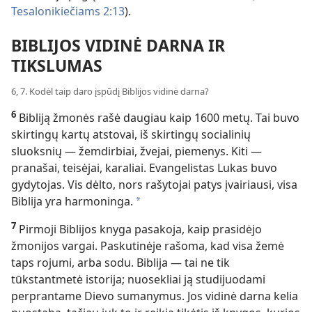
Tesalonikiečiams 2:13
).
BIBLIJOS VIDINĖ DARNA IR
TIKSLUMAS
6, 7. Kodėl taip daro įspūdį Biblijos vidinė darna?
6
Bibliją žmonės rašė daugiau kaip 1600 metų. Tai buvo
skirtingų kartų atstovai, iš skirtingų socialinių
sluoksnių — žemdirbiai, žvejai, piemenys. Kiti —
pranašai, teisėjai, karaliai. Evangelistas Lukas buvo
gydytojas. Vis dėlto, nors rašytojai patys įvairiausi, visa
Biblija yra harmoninga.
a
7
Pirmoji Biblijos knyga pasakoja, kaip prasidėjo
žmonijos vargai. Paskutinėje rašoma, kad visa žemė
taps rojumi, arba sodu. Biblija — tai ne tik
tūkstantmetė istorija; nuosekliai ją studijuodami
perprantame Dievo sumanymus. Jos vidinė darna kelia