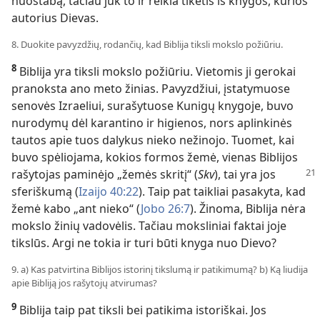
nuostabą, tačiau juk to ir reikia tikėtis iš knygos, kurios
autorius Dievas.
8. Duokite pavyzdžių, rodančių, kad Biblija tiksli mokslo požiūriu.
8
Biblija yra tiksli mokslo požiūriu. Vietomis ji gerokai
pranoksta ano meto žinias. Pavyzdžiui, įstatymuose
senovės Izraeliui, surašytuose Kunigų knygoje, buvo
nurodymų dėl karantino ir higienos, nors aplinkinės
tautos apie tuos dalykus nieko nežinojo. Tuomet, kai
buvo spėliojama, kokios formos žemė, vienas Biblijos
rašytojas paminėjo „žemės
skritį“ (
Skv
), tai yra jos
sferiškumą (
Izaijo 40:22
). Taip pat taikliai pasakyta, kad
žemė kabo „ant nieko“ (
Jobo 26:7
). Žinoma, Biblija nėra
mokslo žinių vadovėlis. Tačiau moksliniai faktai joje
tikslūs. Argi ne tokia ir turi būti knyga nuo Dievo?
9. a) Kas patvirtina Biblijos istorinį tikslumą ir patikimumą? b) Ką liudija
apie Bibliją jos rašytojų atvirumas?
9
Biblija taip pat tiksli bei patikima istoriškai. Jos