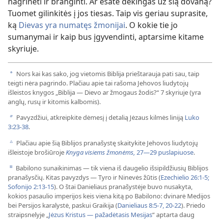
nagrinėti ir branginti. Ar esate dėkingas už šią dovaną?
Tuomet gilinkitės į jos tiesas. Taip vis geriau suprasite,
ką
Dievas yra numatęs žmonijai
. O kokie tie jo
sumanymai ir kaip bus įgyvendinti, aptarsime kitame
skyriuje.
Nors kai kas sako, jog vietomis Biblija prieštarauja pati sau, taip
a
teigti nėra pagrindo. Plačiau apie tai rašoma Jehovos liudytojų
išleistos knygos „Biblija — Dievo ar žmogaus žodis?“ 7 skyriuje (yra
anglų, rusų ir kitomis kalbomis).
Pavyzdžiui, atkreipkite dėmesį į detalią Jėzaus kilmės liniją
Luko
b
3:23-38
.
Plačiau apie šią Biblijos pranašystę skaitykite Jehovos liudytojų
c
išleistoje brošiūroje
Knyga visiems žmonėms,
27—29 puslapiuose
.
Babilono sunaikinimas — tik viena iš daugelio išsipildžiusių Biblijos
d
pranašysčių. Kitas pavyzdys — Tyro ir Ninevės žūtis (
Ezechielio 26:1-5;
Sofonijo 2:13-15
). O štai Danieliaus pranašystėje buvo nusakyta,
kokios pasaulio imperijos keis viena kitą po Babilono: dvinarė Medijos
bei Persijos karalystė, paskui Graikija (
Danieliaus 8:5-7,
20-22
). Priedo
straipsnelyje „
Jėzus Kristus — pažadėtasis Mesijas
“ aptarta daug