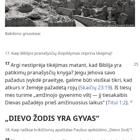
Babilono griuvėsiai
17. Kaip Biblijos pranašysčių išsipildymas stiprina tikėjimą?
17
Argi nestiprėja tikėjimas matant, kad Biblija yra
patikimų pranašysčių knyga? Jeigu Jehova savo
pažadus įvykdė praeityje, galime būti visiškai tikri, kad
atkurs ir žemėje pažadėtą rojų (
Skaičių 23:19
). Iš tiesų
mes turime „amžinojo gyvenimo viltį — jį tiesakalbis
Dievas pažadėjo prieš amžinuosius laikus“ (
Titui 1:2
).
d
„DIEVO ŽODIS YRA GYVAS“
18. Kaip raiškiai krikščionių apaštalas Paulius apibūdino „Dievo žodį“?
18