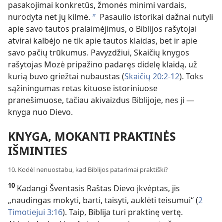
pasakojimai konkretūs, žmonės minimi vardais,
nurodyta net jų kilmė.
Pasaulio istorikai dažnai nutyli
b
apie savo tautos pralaimėjimus, o Biblijos rašytojai
atvirai kalbėjo ne tik apie tautos klaidas, bet ir apie
savo pačių trūkumus. Pavyzdžiui, Skaičių knygos
rašytojas Mozė pripažino padaręs didelę klaidą, už
kurią buvo griežtai nubaustas (
Skaičių 20:2-12
). Toks
sąžiningumas retas kituose istoriniuose
pranešimuose, tačiau akivaizdus Biblijoje, nes ji —
knyga nuo Dievo.
KNYGA, MOKANTI PRAKTINĖS
IŠMINTIES
10. Kodėl nenuostabu, kad Biblijos patarimai praktiški?
10
Kadangi Šventasis Raštas Dievo įkvėptas, jis
„naudingas mokyti, barti, taisyti, auklėti teisumui“ (
2
Timotiejui 3:16
). Taip, Biblija turi praktinę vertę.