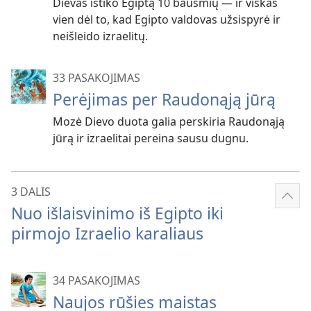
Dievas ištiko Egiptą 10 bausmių — ir viskas
vien dėl to, kad Egipto valdovas užsispyrė ir
neišleido izraelitų.
33 PASAKOJIMAS
Perėjimas per Raudonąją jūrą
Mozė Dievo duota galia perskiria Raudonąją
jūrą ir izraelitai pereina sausu dugnu.
3 DALIS
Rody
Nuo išlaisvinimo iš Egipto iki
dau
pirmojo Izraelio karaliaus
34 PASAKOJIMAS
Naujos rūšies maistas