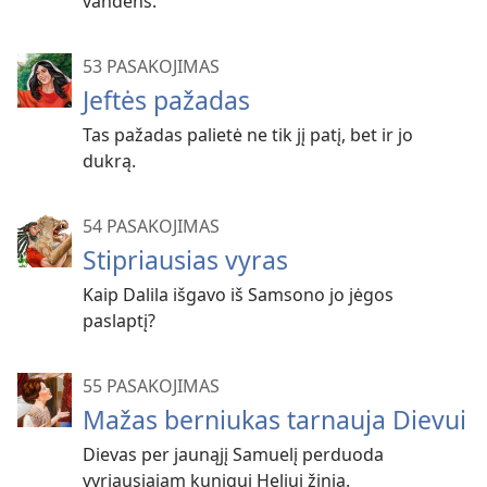
vandens.
53 PASAKOJIMAS
Jeftės pažadas
Tas pažadas palietė ne tik jį patį, bet ir jo
dukrą.
54 PASAKOJIMAS
Stipriausias vyras
Kaip Dalila išgavo iš Samsono jo jėgos
paslaptį?
55 PASAKOJIMAS
Mažas berniukas tarnauja Dievui
Dievas per jaunąjį Samuelį perduoda
vyriausiajam kunigui Heliui žinią.