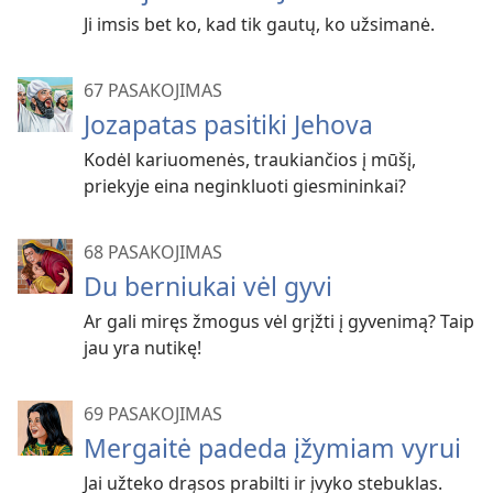
Ji imsis bet ko, kad tik gautų, ko užsimanė.
67 PASAKOJIMAS
Jozapatas pasitiki Jehova
Kodėl kariuomenės, traukiančios į mūšį,
priekyje eina neginkluoti giesmininkai?
68 PASAKOJIMAS
Du berniukai vėl gyvi
Ar gali miręs žmogus vėl grįžti į gyvenimą? Taip
jau yra nutikę!
69 PASAKOJIMAS
Mergaitė padeda įžymiam vyrui
Jai užteko drąsos prabilti ir įvyko stebuklas.