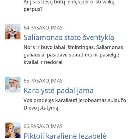
Ar jis iš tiesų būtų leidęs perkirsti vaiką
perpus?
64 PASAKOJIMAS
Saliamonas stato šventyklą
Nors ir buvo labai išmintingas, Saliamonas
galiausiai pasidavė spaudimui ir pasielgė
kvailai ir nedorai.
65 PASAKOJIMAS
Karalystė padalijama
Vos pradėjęs karaliauti Jeroboamas sulaužo
Dievo įstatymą.
66 PASAKOJIMAS
Piktoji karalienė Jezabelė