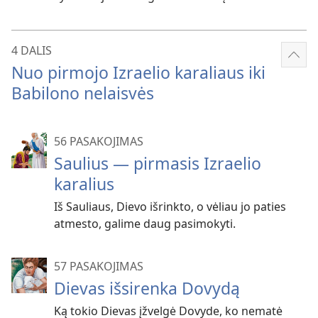
4 DALIS
Rody
Nuo pirmojo Izraelio karaliaus iki
dau
Babilono nelaisvės
56 PASAKOJIMAS
Saulius — pirmasis Izraelio
karalius
Iš Sauliaus, Dievo išrinkto, o vėliau jo paties
atmesto, galime daug pasimokyti.
57 PASAKOJIMAS
Dievas išsirenka Dovydą
Ką tokio Dievas įžvelgė Dovyde, ko nematė