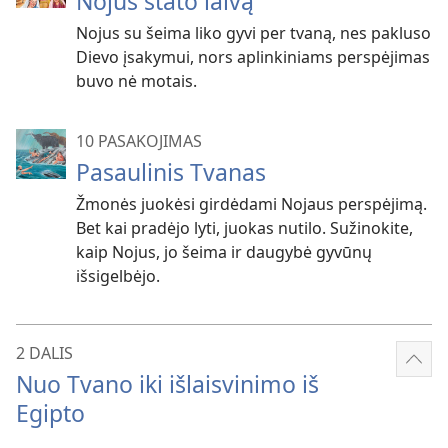
Nojus stato laivą
Nojus su šeima liko gyvi per tvaną, nes pakluso
Dievo įsakymui, nors aplinkiniams perspėjimas
buvo nė motais.
10 PASAKOJIMAS
Pasaulinis Tvanas
Žmonės juokėsi girdėdami Nojaus perspėjimą.
Bet kai pradėjo lyti, juokas nutilo. Sužinokite,
kaip Nojus, jo šeima ir daugybė gyvūnų
išsigelbėjo.
2 DALIS
Rody
Nuo Tvano iki išlaisvinimo iš
dau
Egipto