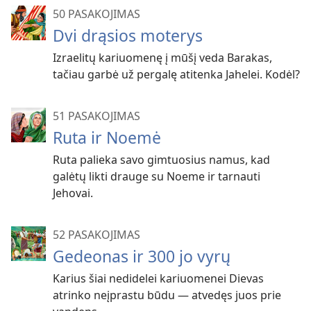
50 PASAKOJIMAS
Dvi drąsios moterys
Izraelitų kariuomenę į mūšį veda Barakas,
tačiau garbė už pergalę atitenka Jahelei. Kodėl?
51 PASAKOJIMAS
Ruta ir Noemė
Ruta palieka savo gimtuosius namus, kad
galėtų likti drauge su Noeme ir tarnauti
Jehovai.
52 PASAKOJIMAS
Gedeonas ir 300 jo vyrų
Karius šiai nedidelei kariuomenei Dievas
atrinko neįprastu būdu — atvedęs juos prie