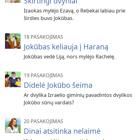
Skirtingi dvyniai
Izaokas mylėjo Ezavą, o Rebekai labiau prie
širdies buvo Jokūbas.
18 PASAKOJIMAS
Jokūbas keliauja į Haraną
Jokūbas vedė Liją, nors mylėjo Rachelę.
19 PASAKOJIMAS
Didelė Jokūbo šeima
Ar dvylika Izraelio giminių pavadintos dvylikos
Jokūbo sūnų vardais?
20 PASAKOJIMAS
Dinai atsitinka nelaimė