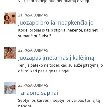
Viskas prasidėjo nuo netinkamų draugų.
21 PASAKOJIMAS
Juozapo broliai neapkenčia jo
Kodėl broliai jo taip stipriai nekentė, kad net
sumanė nužudyti?
22 PASAKOJIMAS
Juozapas įmetamas į kalėjimą
Ten jis pateko ne todėl, kad sulaužė įstatymą, o
dėl to, kad pasielgė teisingai.
23 PASAKOJIMAS
Faraono sapnai
Septynios karvės ir septynios varpos turi šį tą
bendra.