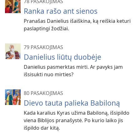
78 PASAKOJIMAS
Ranka rašo ant sienos
Pranašas Danielius išaiškina, ką reiškia keturi
paslaptingi žodžiai.
79 PASAKOJIMAS
Danielius liūtų duobėje
Danielius pasmerktas mirti. Ar pavyks jam
išsisukti nuo mirties?
80 PASAKOJIMAS
Dievo tauta palieka Babiloną
Kada karalius Kyras užima Babiloną, išsipildo
viena Biblijos pranašystė. Po kurio laiko jis
išpildo dar kitą.