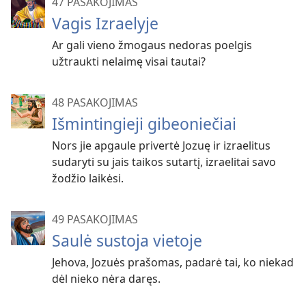
47 PASAKOJIMAS
Vagis Izraelyje
Ar gali vieno žmogaus nedoras poelgis
užtraukti nelaimę visai tautai?
48 PASAKOJIMAS
Išmintingieji gibeoniečiai
Nors jie apgaule privertė Jozuę ir izraelitus
sudaryti su jais taikos sutartį, izraelitai savo
žodžio laikėsi.
49 PASAKOJIMAS
Saulė sustoja vietoje
Jehova, Jozuės prašomas, padarė tai, ko niekad
dėl nieko nėra daręs.