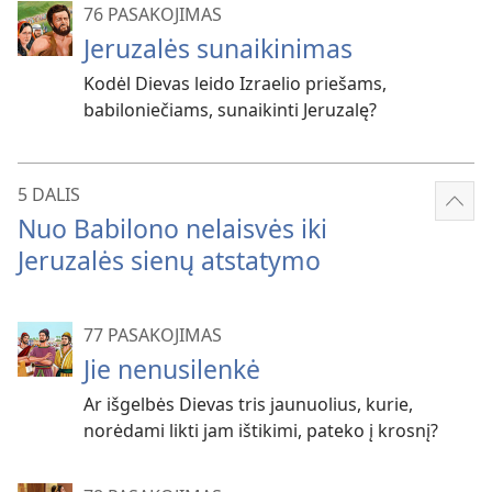
76 PASAKOJIMAS
Jeruzalės sunaikinimas
Kodėl Dievas leido Izraelio priešams,
babiloniečiams, sunaikinti Jeruzalę?
5 DALIS
Rody
Nuo Babilono nelaisvės iki
dau
Jeruzalės sienų atstatymo
77 PASAKOJIMAS
Jie nenusilenkė
Ar išgelbės Dievas tris jaunuolius, kurie,
norėdami likti jam ištikimi, pateko į krosnį?