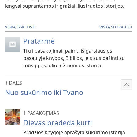
lengvai suprantamos ir gražiai iliustruotos istorijos.
VISKĄ IŠSKLEISTI
VISKĄ SUTRAUKTI
Pratarmė
Tikri pasakojimai, paimti iš garsiausios
pasaulyje knygos, Biblijos, leis susipažinti su
mūsų pasaulio ir žmonijos istorija.
1 DALIS
Rody
Nuo sukūrimo iki Tvano
dau
1 PASAKOJIMAS
Dievas pradeda kurti
Pradžios knygoje aprašyta sukūrimo istorija