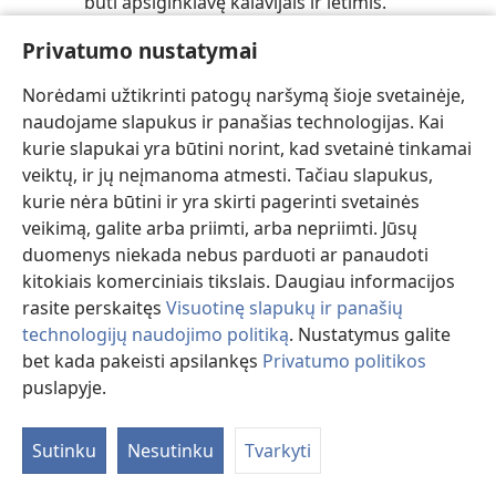
būti apsiginklavę kalavijais ir ietimis.
Privatumo nustatymai
6 DALIS
Norėdami užtikrinti patogų naršymą šioje svetainėje,
Rody
Nuo Jėzaus gimimo iki jo mirties
naudojame slapukus ir panašias technologijas. Kai
dau
kurie slapukai yra būtini norint, kad svetainė tinkamai
veiktų, ir jų neįmanoma atmesti. Tačiau slapukus,
84 PASAKOJIMAS
kurie nėra būtini ir yra skirti pagerinti svetainės
Angelas aplanko Mariją
veikimą, galite arba priimti, arba nepriimti. Jūsų
duomenys niekada nebus parduoti ar panaudoti
Jis praneša žinią nuo Dievo — Marija pagimdys
kitokiais komerciniais tikslais. Daugiau informacijos
kūdikį, kuris taps karaliumi ir karaliaus
rasite perskaitęs
Visuotinę slapukų ir panašių
amžinai.
technologijų naudojimo politiką
. Nustatymus galite
bet kada pakeisti apsilankęs
Privatumo politikos
85 PASAKOJIMAS
puslapyje.
Jėzus gimsta tvartelyje
Sutinku
Nesutinku
Tvarkyti
Kodėl būsimasis karalius gimsta ten, kur
paprastai laikomi gyvuliai?