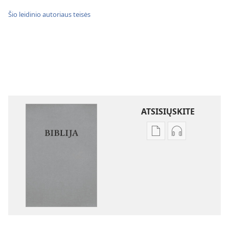
Šio leidinio autoriaus teisės
ATSISIŲSKITE
Skaitmeninių
Garso
leidinių
failų
atsisiuntimo
atsisiuntimo
parinktys
parinktys
Biblija.
Biblija.
„Naujojo
„Naujojo
pasaulio“
pasaulio“
vertimas
vertimas