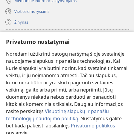
Medicininė informacija gydytojams
Viešiesiems ryšiams
Žinynas
Paaukoti
(atsiveria
Privatumo nustatymai
naujas
langas)
Norėdami užtikrinti patogų naršymą šioje svetainėje,
Sargybos bokšto INTERNETINĖ BIBLIOTEKA
(atsiveria
naudojame slapukus ir panašias technologijas. Kai
naujas
®
JW Hub
kurie slapukai yra būtini norint, kad svetainė tinkamai
langas)
(atsiveria
veiktų, ir jų neįmanoma atmesti. Tačiau slapukus,
naujas
®
JW Library
langas)
kurie nėra būtini ir yra skirti pagerinti svetainės
veikimą, galite arba priimti, arba nepriimti. Jūsų
Watchtower Library
duomenys niekada nebus parduoti ar panaudoti
kitokiais komerciniais tikslais. Daugiau informacijos
rasite perskaitęs
Visuotinę slapukų ir panašių
technologijų naudojimo politiką
. Nustatymus galite
Copyright
© 2026 Watch Tower Bible and Tract Society of Pennsylvania.
bet kada pakeisti apsilankęs
Privatumo politikos
NAUDOJIMOSI SVETAINE SĄLYGOS
|
PRIVATUMO POLITIKA
|
puslapyje.