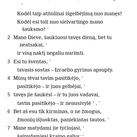
+
Kodėl taip atitolinai išgelbėjimą nuo manęs?
Kodėl esi toli nuo sielvartingo mano
+
šauksmo?
2
Mano Dieve, šaukiuosi tavęs dieną, bet tu
+
neatsakai,
ir visą naktį negaliu nurimti.
+
3
Esi tu šventas,
tavasis sostas – Izraelio gyriaus apsupty.
+
4
Mūsų tėvai tavim pasitikėjo,
+
pasitikėjo – ir juos gelbėjai,
5
tavęs jie šaukėsi – ir tu juos vadavai,
+
*
tavim pasitikėjo – ir nenusivylė
.
6
Bet aš esu tik kirminas, o ne žmogus,
+
žmonių išjuoktas, paniekintas tautos.
+
7
Mane matydami jie tyčiojasi,
+
šaipydamiesi kraipo galvą: