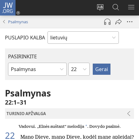
JW.ORG
Prisijungti
(atsiveria
Pakeisti
Paieška
RO
naujas
svetainės
svetainėj
ME
Psalmynas
langas)
kalbą
JW.ORG
PUSLAPIO KALBA
PASIRINKITE
skyrius
Biblijos
knygas
Psalmynas
22:1–31
TURINIO APŽVALGA
*
Vadovui. „Elnės auštant“ melodija
. Dovydo psalmė.
22
Mano Dieve, mano Dieve, kodėl mane apleidai?