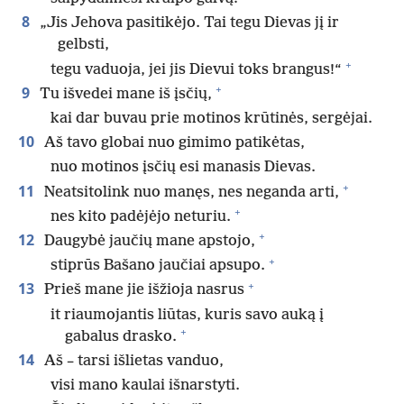
8
„Jis Jehova pasitikėjo. Tai tegu Dievas jį ir
gelbsti,
+
tegu vaduoja, jei jis Dievui toks brangus!“
+
9
Tu išvedei mane iš įsčių,
kai dar buvau prie motinos krūtinės, sergėjai.
10
Aš tavo globai nuo gimimo patikėtas,
nuo motinos įsčių esi manasis Dievas.
+
11
Neatsitolink nuo manęs, nes neganda arti,
+
nes kito padėjėjo neturiu.
+
12
Daugybė jaučių mane apstojo,
+
stiprūs Bašano jaučiai apsupo.
+
13
Prieš mane jie išžioja nasrus
it riaumojantis liūtas, kuris savo auką į
+
gabalus drasko.
14
Aš – tarsi išlietas vanduo,
visi mano kaulai išnarstyti.