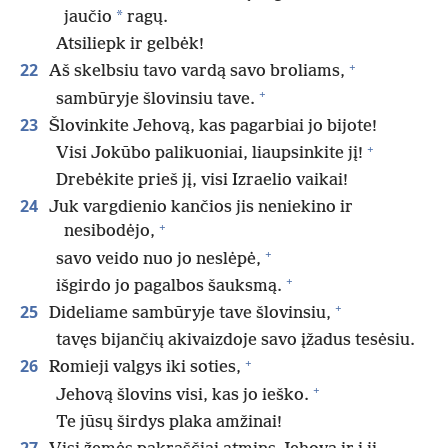
*
jaučio
ragų.
Atsiliepk ir gelbėk!
+
22
Aš skelbsiu tavo vardą savo broliams,
+
sambūryje šlovinsiu tave.
23
Šlovinkite Jehovą, kas pagarbiai jo bijote!
+
Visi Jokūbo palikuoniai, liaupsinkite jį!
Drebėkite prieš jį, visi Izraelio vaikai!
24
Juk vargdienio kančios jis neniekino ir
+
nesibodėjo,
+
savo veido nuo jo neslėpė,
+
išgirdo jo pagalbos šauksmą.
+
25
Dideliame sambūryje tave šlovinsiu,
tavęs bijančių akivaizdoje savo įžadus tesėsiu.
+
26
Romieji valgys iki soties,
+
Jehovą šlovins visi, kas jo ieško.
Te jūsų širdys plaka amžinai!
27