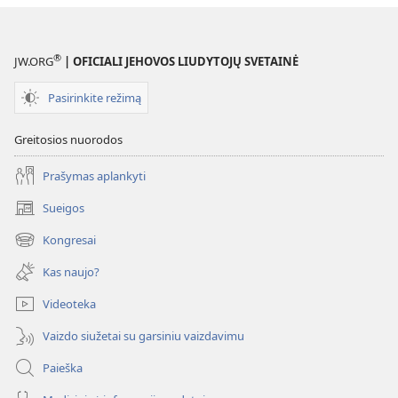
®
JW.ORG
| OFICIALI JEHOVOS LIUDYTOJŲ SVETAINĖ
Pasirinkite režimą
Greitosios nuorodos
Prašymas aplankyti
Sueigos
(atsiveria
naujas
Kongresai
(atsiveria
langas)
naujas
Kas naujo?
langas)
Videoteka
Vaizdo siužetai su garsiniu vaizdavimu
Paieška