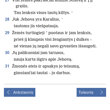
Visi žemės pakraščiai atmins Jehovą ir į jį
gręšis.
+
Tau lenksis visos tautų kiltys.
+
28
Juk Jehova yra Karalius,
tautoms jis viešpatauja.
29
*
Žemės turtingieji
puotaus ir jam lenksis,
prieš jį klaupsis visi žengiantys į dulkes –
nė vienas jų negali savo gyvasties išsaugoti.
30
Jų palikuoniai jam tarnaus,
nauja karta išgirs apie Jehovą.
31
Žmonės ateis ir apsakys jo teisumą,
gimsiančiai tautai – jo darbus.
Ankstesnis
Tolesnis