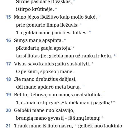
+
Širdis pasidarė it vaškas,
+
ištirpo krūtinėje.
+
15
Mano jėgos išdžiūvo kaip molio šukė,
+
prie gomurio limpa liežuvis.
+
Tu guldai mane į mirties dulkes.
+
16
Šunys mane apspinta,
+
piktadarių gauja apstoja,
+
tarsi liūtas jie griebia man už rankų ir kojų.
+
17
Visus savo kaulus galiu suskaityti.
O jie žiūri, spokso į mane.
18
Jie mano drabužius dalijasi,
+
dėl mano apdaro meta burtą.
+
19
Bet tu, Jehova, nuo manęs neatsitolink.
+
Tu – mana stiprybė. Skubėk man į pagalbą!
20
Gelbėki mane nuo kalavijo,
+
brangią mano gyvastį – iš šunų letenų!
+
21
Trauk mane iš liūto nasrų,
gelbėk nuo laukinio