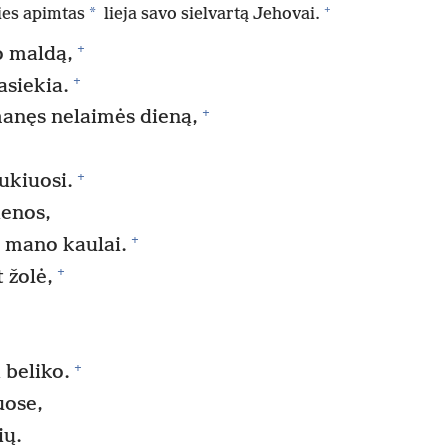
+
*
ties apimtas
lieja savo sielvartą Jehovai.
+
o maldą,
+
siekia.
+
anęs nelaimės dieną,
+
aukiuosi.
enos,
+
a mano kaulai.
+
 žolė,
+
 beliko.
uose,
ių.