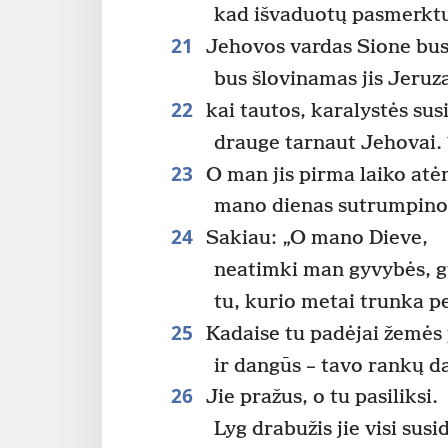
kad išvaduotų pasmerktu
21
Jehovos vardas Sione bus
bus šlovinamas jis Jeruza
22
kai tautos, karalystės sus
drauge tarnaut Jehovai.
23
O man jis pirma laiko atė
mano dienas sutrumpino
24
Sakiau: „O mano Dieve,
neatimki man gyvybės, gy
tu, kurio metai trunka p
25
Kadaise tu padėjai žemės
ir dangūs – tavo rankų d
26
Jie pražus, o tu pasiliksi.
Lyg drabužis jie visi susi