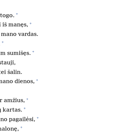
+
stogo.
+
i iš manęs,
 mano vardas.
+
i
+
om sumišęs.
tauji,
i šalin.
+
mano dienos,
+
er amžius,
+
 kartas.
+
ono pagailėsi,
+
malonę,