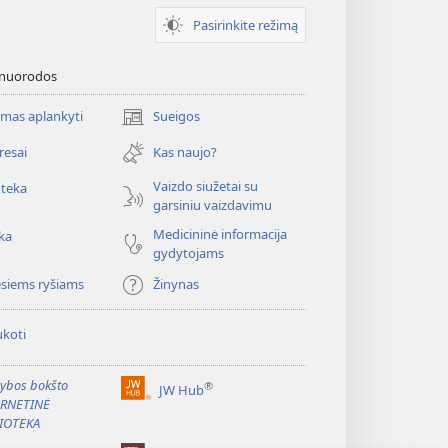
Pasirinkite režimą
 nuorodos
mas aplankyti
Sueigos
(atsiveria
naujas
resai
Kas naujo?
langas)
Vaizdo siužetai su
oteka
garsiniu vaizdavimu
Medicininė informacija
ka
gydytojams
esiems ryšiams
Žinynas
koti
ybos bokšto
®
JW Hub
(atsiveria
ERNETINĖ
naujas
IOTEKA
langas)