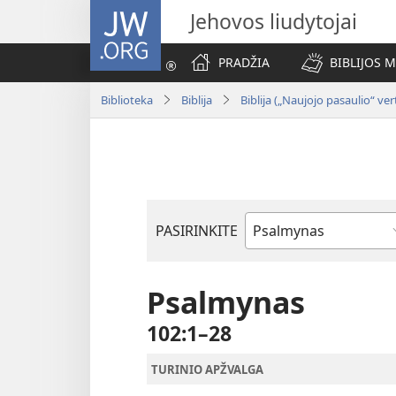
JW.ORG
Jehovos liudytojai
PRADŽIA
BIBLIJOS 
Biblioteka
Biblija
Biblija („Naujojo pasaulio“ ve
PASIRINKITE
Biblijos
knygas
Psalmynas
102:1–28
TURINIO APŽVALGA