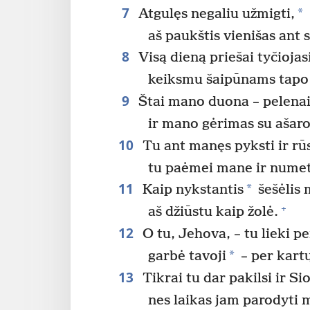
7
*
Atgulęs negaliu užmigti,
aš paukštis vienišas ant 
8
Visą dieną priešai tyčiojas
keiksmu šaipūnams tapo
9
Štai mano duona – pelena
ir mano gėrimas su ašar
10
Tu ant manęs pyksti ir rūs
tu paėmei mane ir numete
11
*
Kaip nykstantis
šešėlis 
+
aš džiūstu kaip žolė.
12
O tu, Jehova, – tu lieki p
*
garbė tavoji
– per kartų
13
Tikrai tu dar pakilsi ir Si
nes laikas jam parodyti 