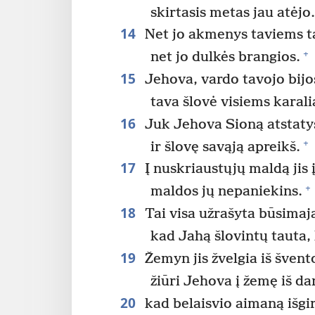
skirtasis metas jau atėjo
14
Net jo akmenys taviems 
+
net jo dulkės brangios.
15
Jehova, vardo tavojo bijos
tava šlovė visiems karal
16
Juk Jehova Sioną atstaty
+
ir šlovę savąją apreikš.
17
Į nuskriaustųjų maldą jis 
+
maldos jų nepaniekins.
18
Tai visa užrašyta būsimaja
kad Jahą šlovintų tauta,
19
Žemyn jis žvelgia iš švent
žiūri Jehova į žemę iš d
20
kad belaisvio aimaną išgir