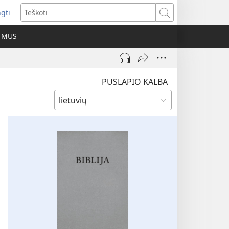
ngti
iveria
Ieškoti
as
E MUS
as)
PUSLAPIO KALBA