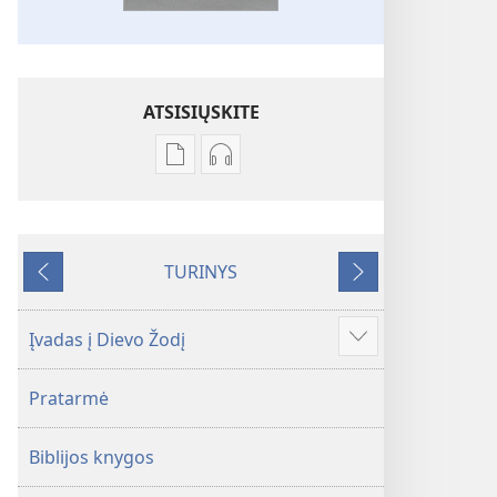
ATSISIŲSKITE
Skaitmeninių
Garso
leidinių
failų
atsisiuntimo
atsisiuntimo
parinktys
parinktys
TURINYS
Biblija.
Biblija.
Ankstesnis
Tolesnis
„Naujojo
„Naujojo
pasaulio“
pasaulio“
Įvadas į Dievo Žodį
Rodyti
vertimas
vertimas
daugiau
Pratarmė
Biblijos knygos