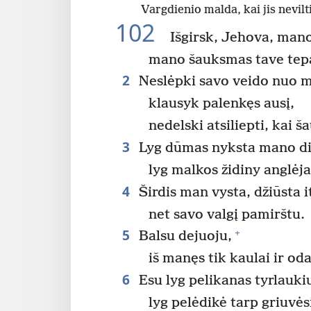
Vargdienio malda, kai jis nevil
102
Išgirsk, Jehova, man
mano šauksmas tave tepa
2
Neslėpki savo veido nuo m
klausyk palenkęs ausį,
nedelski atsiliepti, kai š
3
Lyg dūmas nyksta mano di
lyg malkos židiny anglėj
4
Širdis man vysta, džiūsta it
net savo valgį pamirštu.
5
+
Balsu dejuoju,
iš manęs tik kaulai ir oda
6
Esu lyg pelikanas tyrlauki
lyg pelėdikė tarp griuvės