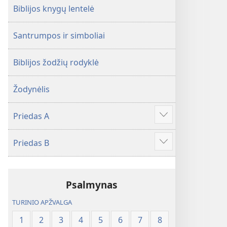
Biblijos knygų lentelė
Santrumpos ir simboliai
Biblijos žodžių rodyklė
Žodynėlis
Priedas A
Rodyti
daugiau
Priedas B
Rodyti
daugiau
Psalmynas
TURINIO APŽVALGA
1
2
3
4
5
6
7
8