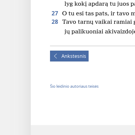
lyg kokį apdarą tu juos pa
27
O tu esi tas pats, ir tavo
28
Tavo tarnų vaikai ramiai 
jų palikuoniai akivaizdoj
Ankstesnis
Šio leidinio autoriaus teisės