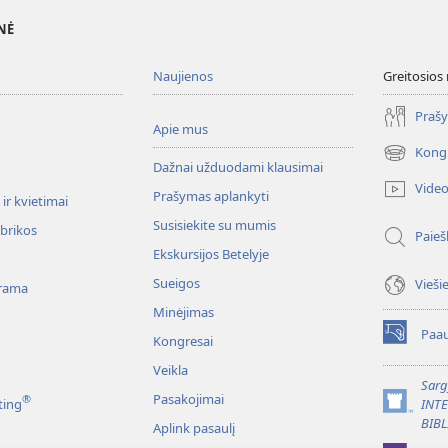
NĖ
Naujienos
Greitosios
Prašy
Apie mus
Kong
(atsiveria
Dažnai užduodami klausimai
naujas
Vide
Prašymas aplankyti
langas)
ir kvietimai
Susisiekite su mumis
ubrikos
Paieš
Ekskursijos Betelyje
Sueigos
Vieši
rama
Minėjimas
Paau
Kongresai
(atsiveria
naujas
Veikla
langas)
Sarg
Pasakojimai
®
ting
INT
(atsiveria
BIBL
Aplink pasaulį
naujas