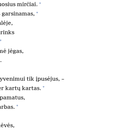
+
osius mirčiai.
+
 garsinamas,
lėje,
irinks
+
mė jėgas,
.
venimui tik įpusėjus, –
+
er kartų kartas.
 pamatus,
+
arbas.
dėvės,