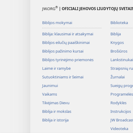
®
JW.ORG
| OFICIALI JEHOVOS LIUDYTOJŲ SVETAI
Biblijos mokymai
Biblioteka
Biblija: klausimai ir atsakymai
Biblija
Biblijos eilučių paaiškinimai
Knygos
Biblijos pažinimo kursai
Brošiūros
Biblijos tyrinėjimo priemonės
Lankstinukai 
Laimė ir ramybė
Straipsnių r
Sutuoktiniams ir šeimai
Žurnalai
Jaunimui
Sueigų prog
Vaikams
Programėlės
Tikėjimas Dievu
Rodyklės
Biblija ir mokslas
Instrukcijos
Biblija ir istorija
JW Broadcas
Videoteka