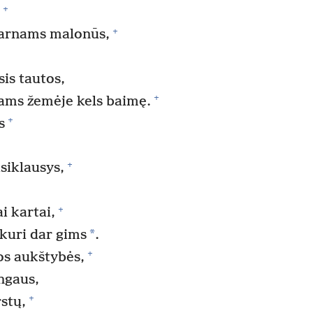
+
.
+
tarnams malonūs,
is tautos,
+
iams žemėje kels baimę.
+
s
+
įsiklausys,
+
i kartai,
*
 kuri dar gims
.
+
os aukštybės,
angaus,
+
stų,