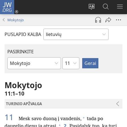
JW.ORG
Prisijungti
(atsiveria
Pakeisti
Paieška
RO
naujas
svetainės
svetainėj
ME
Mokytojo
langas)
kalbą
JW.ORG
PUSLAPIO KALBA
PASIRINKITE
skyrius
Biblijos
knygas
Mokytojo
11:1–10
TURINIO APŽVALGA
11
+
Mesk savo duoną į vandenis,
tada po
+
2
daugelio dienų ją atrasi.
Pasidalyk tuo, ką turi,