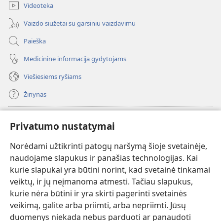
Videoteka
Vaizdo siužetai su garsiniu vaizdavimu
Paieška
Medicininė informacija gydytojams
Viešiesiems ryšiams
Žinynas
Paaukoti
(atsiveria
Privatumo nustatymai
naujas
langas)
Norėdami užtikrinti patogų naršymą šioje svetainėje,
Sargybos bokšto INTERNETINĖ BIBLIOTEKA
(atsiveria
naudojame slapukus ir panašias technologijas. Kai
naujas
®
JW Hub
kurie slapukai yra būtini norint, kad svetainė tinkamai
langas)
(atsiveria
veiktų, ir jų neįmanoma atmesti. Tačiau slapukus,
naujas
®
JW Library
langas)
kurie nėra būtini ir yra skirti pagerinti svetainės
veikimą, galite arba priimti, arba nepriimti. Jūsų
Watchtower Library
duomenys niekada nebus parduoti ar panaudoti