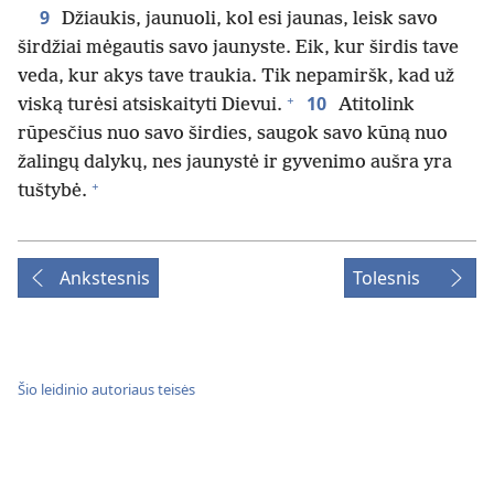
9
Džiaukis, jaunuoli, kol esi jaunas, leisk savo
širdžiai mėgautis savo jaunyste. Eik, kur širdis tave
veda, kur akys tave traukia. Tik nepamiršk, kad už
+
10
viską turėsi atsiskaityti Dievui.
Atitolink
rūpesčius nuo savo širdies, saugok savo kūną nuo
žalingų dalykų, nes jaunystė ir gyvenimo aušra yra
+
tuštybė.
Ankstesnis
Tolesnis
Šio leidinio autoriaus teisės