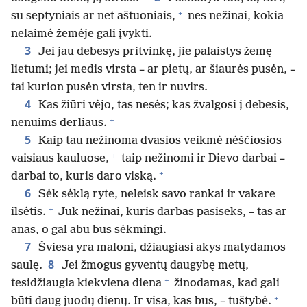
+
su septyniais ar net aštuoniais,
nes nežinai, kokia
nelaimė žemėje gali įvykti.
3
Jei jau debesys pritvinkę, jie palaistys žemę
lietumi; jei medis virsta – ar pietų, ar šiaurės pusėn, –
tai kurion pusėn virsta, ten ir nuvirs.
4
Kas žiūri vėjo, tas nesės; kas žvalgosi į debesis,
+
nenuims derliaus.
5
Kaip tau nežinoma dvasios veikmė nėščiosios
+
vaisiaus kauluose,
taip nežinomi ir Dievo darbai –
+
darbai to, kuris daro viską.
6
Sėk sėklą ryte, neleisk savo rankai ir vakare
+
ilsėtis.
Juk nežinai, kuris darbas pasiseks, – tas ar
anas, o gal abu bus sėkmingi.
7
Šviesa yra maloni, džiaugiasi akys matydamos
8
saulę.
Jei žmogus gyventų daugybę metų,
+
tesidžiaugia kiekviena diena
žinodamas, kad gali
+
būti daug juodų dienų. Ir visa, kas bus, – tuštybė.