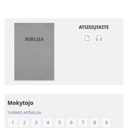
ATSISIŲSKITE
Skaitmeninių
Garso
leidinių
failų
atsisiuntimo
atsisiuntimo
parinktys
parinktys
Biblija.
Biblija.
„Naujojo
„Naujojo
pasaulio“
pasaulio“
vertimas
vertimas
Mokytojo
TURINIO APŽVALGA
1
2
3
4
5
6
7
8
9