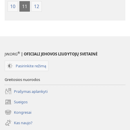
10
11
12
®
JW.ORG
| OFICIALI JEHOVOS LIUDYTOJŲ SVETAINĖ
Pasirinkite režimą
Greitosios nuorodos
Prašymas aplankyti
Sueigos
(atsiveria
naujas
Kongresai
(atsiveria
langas)
naujas
Kas naujo?
langas)