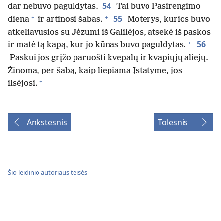
54
dar nebuvo paguldytas.
Tai buvo Pasirengimo
+
+
55
diena
ir artinosi šabas.
Moterys, kurios buvo
atkeliavusios su Jėzumi iš Galilėjos, atsekė iš paskos
+
56
ir matė tą kapą, kur jo kūnas buvo paguldytas.
Paskui jos grįžo paruošti kvepalų ir kvapiųjų aliejų.
Žinoma, per šabą, kaip liepiama Įstatyme, jos
+
ilsėjosi.
Ankstesnis
Tolesnis
Šio leidinio autoriaus teisės