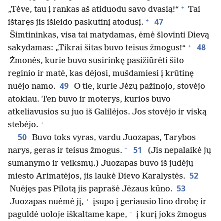
+
„Tėve, tau į rankas aš atiduodu savo dvasią!“
Tai
+
47
ištaręs jis išleido paskutinį atodūsį.
Šimtininkas, visa tai matydamas, ėmė šlovinti Dievą
+
48
sakydamas: „Tikrai šitas buvo teisus žmogus!“
Žmonės, kurie buvo susirinkę pasižiūrėti šito
reginio ir matė, kas dėjosi, mušdamiesi į krūtinę
49
nuėjo namo.
O tie, kurie Jėzų pažinojo, stovėjo
atokiau. Ten buvo ir moterys, kurios buvo
atkeliavusios su juo iš Galilėjos. Jos stovėjo ir viską
+
stebėjo.
50
Buvo toks vyras, vardu Juozapas, Tarybos
+
51
narys, geras ir teisus žmogus.
(Jis nepalaikė jų
sumanymo ir veiksmų.) Juozapas buvo iš judėjų
52
miesto Arimatėjos, jis laukė Dievo Karalystės.
53
Nuėjęs pas Pilotą jis paprašė Jėzaus kūno.
+
Juozapas nuėmė jį,
įsupo į geriausio lino drobę ir
+
paguldė uoloje iškaltame kape,
į kurį joks žmogus