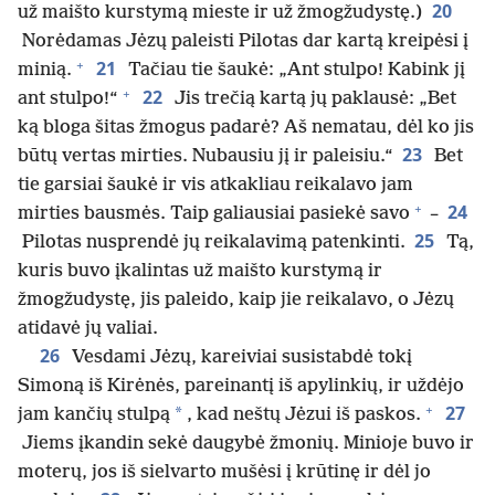
20
už maišto kurstymą mieste ir už žmogžudystę.)
Norėdamas Jėzų paleisti Pilotas dar kartą kreipėsi į
+
21
minią.
Tačiau tie šaukė: „Ant stulpo! Kabink jį
+
22
ant stulpo!“
Jis trečią kartą jų paklausė: „Bet
ką bloga šitas žmogus padarė? Aš nematau, dėl ko jis
23
būtų vertas mirties. Nubausiu jį ir paleisiu.“
Bet
tie garsiai šaukė ir vis atkakliau reikalavo jam
+
24
mirties bausmės. Taip galiausiai pasiekė savo
–
25
Pilotas nusprendė jų reikalavimą patenkinti.
Tą,
kuris buvo įkalintas už maišto kurstymą ir
žmogžudystę, jis paleido, kaip jie reikalavo, o Jėzų
atidavė jų valiai.
26
Vesdami Jėzų, kareiviai susistabdė tokį
Simoną iš Kirėnės, pareinantį iš apylinkių, ir uždėjo
+
27
*
jam kančių stulpą
, kad neštų Jėzui iš paskos.
Jiems įkandin sekė daugybė žmonių. Minioje buvo ir
moterų, jos iš sielvarto mušėsi į krūtinę ir dėl jo