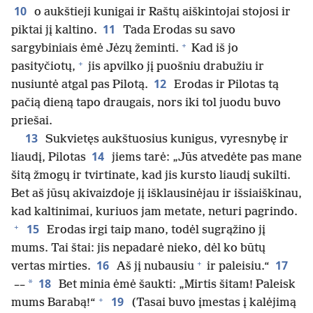
10
o aukštieji kunigai ir Raštų aiškintojai stojosi ir
11
piktai jį kaltino.
Tada Erodas su savo
+
sargybiniais ėmė Jėzų žeminti.
Kad iš jo
+
pasityčiotų,
jis apvilko jį puošniu drabužiu ir
12
nusiuntė atgal pas Pilotą.
Erodas ir Pilotas tą
pačią dieną tapo draugais, nors iki tol juodu buvo
priešai.
13
Sukvietęs aukštuosius kunigus, vyresnybę ir
14
liaudį, Pilotas
jiems tarė: „Jūs atvedėte pas mane
šitą žmogų ir tvirtinate, kad jis kursto liaudį sukilti.
Bet aš jūsų akivaizdoje jį išklausinėjau ir išsiaiškinau,
kad kaltinimai, kuriuos jam metate, neturi pagrindo.
+
15
Erodas irgi taip mano, todėl sugrąžino jį
mums. Tai štai: jis nepadarė nieko, dėl ko būtų
+
16
17
vertas mirties.
Aš jį nubausiu
ir paleisiu.“
18
*
––
Bet minia ėmė šaukti: „Mirtis šitam! Paleisk
+
19
mums Barabą!“
(Tasai buvo įmestas į kalėjimą