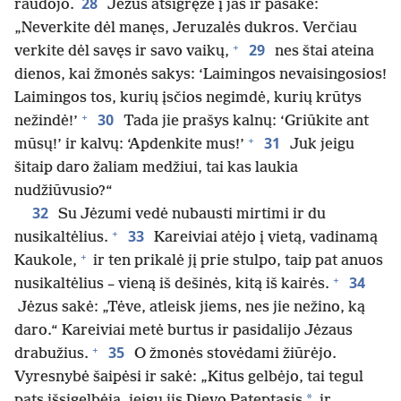
28
raudojo.
Jėzus atsigręžė į jas ir pasakė:
„Neverkite dėl manęs, Jeruzalės dukros. Verčiau
+
29
verkite dėl savęs ir savo vaikų,
nes štai ateina
dienos, kai žmonės sakys: ‘Laimingos nevaisingosios!
Laimingos tos, kurių įsčios negimdė, kurių krūtys
+
30
nežindė!’
Tada jie prašys kalnų: ‘Griūkite ant
+
31
mūsų!’ ir kalvų: ‘Apdenkite mus!’
Juk jeigu
šitaip daro žaliam medžiui, tai kas laukia
nudžiūvusio?“
32
Su Jėzumi vedė nubausti mirtimi ir du
+
33
nusikaltėlius.
Kareiviai atėjo į vietą, vadinamą
+
Kaukole,
ir ten prikalė jį prie stulpo, taip pat anuos
+
34
nusikaltėlius – vieną iš dešinės, kitą iš kairės.
Jėzus sakė: „Tėve, atleisk jiems, nes jie nežino, ką
daro.“ Kareiviai metė burtus ir pasidalijo Jėzaus
+
35
drabužius.
O žmonės stovėdami žiūrėjo.
Vyresnybė šaipėsi ir sakė: „Kitus gelbėjo, tai tegul
*
pats išsigelbėja, jeigu jis Dievo Pateptasis
ir