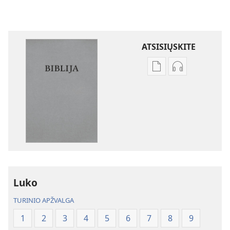
ATSISIŲSKITE
Skaitmeninių
Garso
leidinių
failų
atsisiuntimo
atsisiuntimo
parinktys
parinktys
Biblija.
Biblija.
„Naujojo
„Naujojo
pasaulio“
pasaulio“
vertimas
vertimas
Luko
TURINIO APŽVALGA
1
2
3
4
5
6
7
8
9