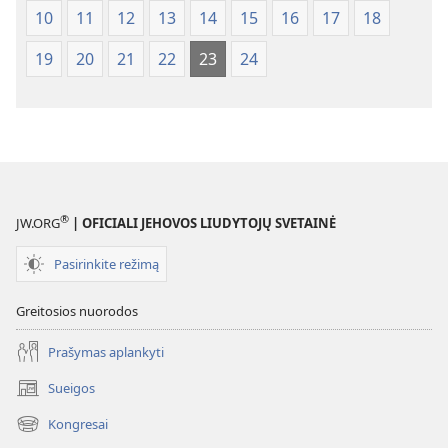
10
11
12
13
14
15
16
17
18
19
20
21
22
23
24
®
JW.ORG
| OFICIALI JEHOVOS LIUDYTOJŲ SVETAINĖ
Pasirinkite režimą
Greitosios nuorodos
Prašymas aplankyti
Sueigos
(atsiveria
naujas
Kongresai
(atsiveria
langas)