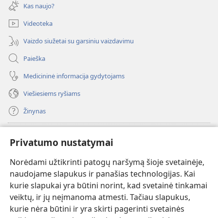
naujas
Kas naujo?
langas)
Videoteka
Vaizdo siužetai su garsiniu vaizdavimu
Paieška
Medicininė informacija gydytojams
Viešiesiems ryšiams
Žinynas
Paaukoti
(atsiveria
Privatumo nustatymai
naujas
langas)
Norėdami užtikrinti patogų naršymą šioje svetainėje,
Sargybos bokšto INTERNETINĖ BIBLIOTEKA
(atsiveria
naudojame slapukus ir panašias technologijas. Kai
naujas
®
JW Hub
kurie slapukai yra būtini norint, kad svetainė tinkamai
langas)
(atsiveria
veiktų, ir jų neįmanoma atmesti. Tačiau slapukus,
naujas
®
JW Library
langas)
kurie nėra būtini ir yra skirti pagerinti svetainės