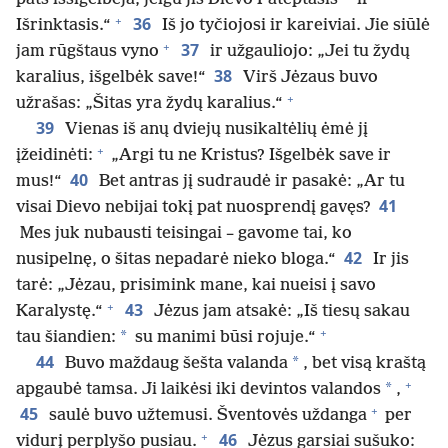
+
36
Išrinktasis.“
Iš jo tyčiojosi ir kareiviai. Jie siūlė
+
37
jam rūgštaus vyno
ir užgauliojo: „Jei tu žydų
38
karalius, išgelbėk save!“
Virš Jėzaus buvo
+
užrašas: „Šitas yra žydų karalius.“
39
Vienas iš anų dviejų nusikaltėlių ėmė jį
+
įžeidinėti:
„Argi tu ne Kristus? Išgelbėk save ir
40
mus!“
Bet antras jį sudraudė ir pasakė: „Ar tu
41
visai Dievo nebijai tokį pat nuosprendį gavęs?
Mes juk nubausti teisingai – gavome tai, ko
42
nusipelnę, o šitas nepadarė nieko bloga.“
Ir jis
tarė: „Jėzau, prisimink mane, kai nueisi į savo
+
43
Karalystę.“
Jėzus jam atsakė: „Iš tiesų sakau
+
*
tau šiandien:
su manimi būsi rojuje.“
44
*
Buvo maždaug šešta valanda
, bet visą kraštą
+
*
apgaubė tamsa. Ji laikėsi iki devintos valandos
,
+
45
saulė buvo užtemusi. Šventovės uždanga
per
+
46
vidurį perplyšo pusiau.
Jėzus garsiai sušuko: