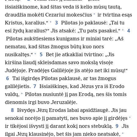
išsiaiškinome, kad šitas veda iš kelio mūsų tautą,
+
draudžia mokėti Cezariui mokesčius
ir tvirtina esąs
+
3
Kristus, karalius.“
Pilotas jo paklausė: „Tai tu
+
4
esi žydų karalius?“ Jis atsakė: „Tu pats pasakei.“
Pilotas aukštiesiems kunigams ir miniai tarė: „Aš
nematau, kad šitas žmogus būtų kuo nors
+
5
nusikaltęs.“
Bet jie atkakliai tvirtino: „Jis
kiršina liaudį skleisdamas savo mokslą visoje
Judėjoje. Pradėjęs Galilėjoje jis atėjo net iki mūsų!“
6
Tai išgirdęs Pilotas paklausė, ar tas žmogus
7
galilėjietis.
Išsiaiškinęs, kad Jėzus yra iš Erodo
+
valdų,
Pilotas nusiuntė jį pas Erodą, nes šis tomis
dienomis irgi buvo Jeruzalėje.
8
Išvydęs Jėzų Erodas labai apsidžiaugė. Jis jau
+
senokai norėjo jį pamatyti, nes buvo apie jį girdėjęs
9
ir tikėjosi išvysti jį darant kokį nors stebuklą.
Jis
+
ilgai Jėzų klausinėjo, bet šis jam nieko neatsakė,