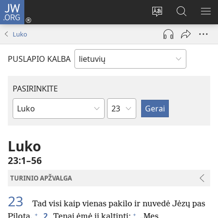
JW.ORG
Prisijungti
(atsiveria
Pakeisti
Paieška
RO
naujas
svetainės
svetainėj
ME
Luko
langas)
kalbą
JW.ORG
PUSLAPIO KALBA
PASIRINKITE
skyrius
Biblijos
knygas
Luko
23:1–56
TURINIO APŽVALGA
23
Tad visi kaip vienas pakilo ir nuvedė Jėzų pas
+
+
2
Pilotą.
Tenai ėmė jį kaltinti:
„Mes