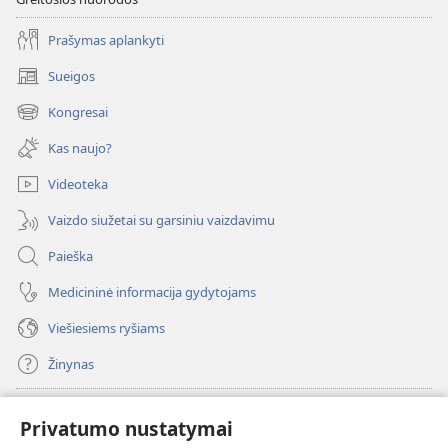
Prašymas aplankyti
Sueigos
(atsiveria
naujas
Kongresai
(atsiveria
langas)
naujas
Kas naujo?
langas)
Videoteka
Vaizdo siužetai su garsiniu vaizdavimu
Paieška
Medicininė informacija gydytojams
Viešiesiems ryšiams
Žinynas
Paaukoti
(atsiveria
Privatumo nustatymai
naujas