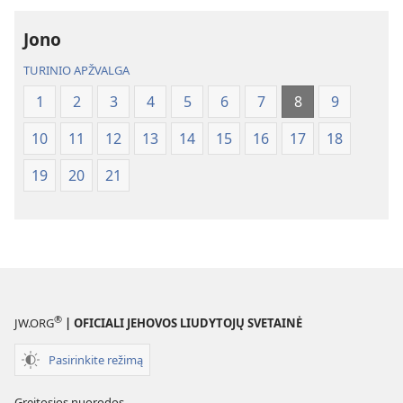
Jono
TURINIO APŽVALGA
1
2
3
4
5
6
7
8
9
10
11
12
13
14
15
16
17
18
19
20
21
®
JW.ORG
| OFICIALI JEHOVOS LIUDYTOJŲ SVETAINĖ
Pasirinkite režimą
Greitosios nuorodos