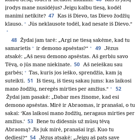
įrodys mane nusidėjus? Jeigu kalbu tiesą, kodėl
47
manimi netikite?
Kas iš Dievo, tas Dievo žodžių
+
klauso.
Jūs neklausote todėl, kad nesate iš Dievo.“
+
48
Žydai jam tarė: „Argi ne tiesą sakėme, kad tu
+
+
49
samarietis
ir demono apsėstas?“
Jėzus
atsakė: „Aš nesu demono apsėstas. Aš gerbiu savo
50
Tėvą, o jūs mane niekinate.
Aš neieškau sau
+
garbės;
Tas, kuris jos ieško, sprendžia, kam ją
51
suteikti.
Iš tiesų, iš tiesų sakau jums: kas laikosi
+
52
mano žodžių, neregės mirties per amžius.“
Žydai jam pasakė: „Dabar mes žinome, kad esi
demono apsėstas. Mirė ir Abraomas, ir pranašai, o tu
sakai: ‘Kas laikosi mano žodžių, neragaus mirties per
53
amžius.’
Bene tu didesnis už mūsų tėvą
Abraomą? Jis juk mirė, pranašai irgi. Kuo tu
54
dediesi?“
Jėzus atsakė: „Jeigu aš pats save