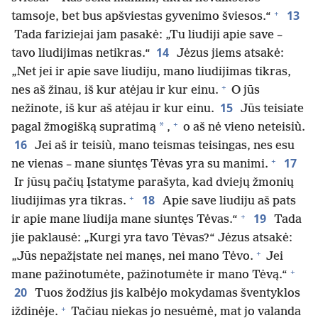
+
13
tamsoje, bet bus apšviestas gyvenimo šviesos.“
Tada fariziejai jam pasakė: „Tu liudiji apie save –
14
tavo liudijimas netikras.“
Jėzus jiems atsakė:
„Net jei ir apie save liudiju, mano liudijimas tikras,
+
nes aš žinau, iš kur atėjau ir kur einu.
O jūs
15
nežinote, iš kur aš atėjau ir kur einu.
Jūs teisiate
+
*
pagal žmogišką supratimą
,
o aš nė vieno neteisiù.
16
Jei aš ir teisiù, mano teismas teisingas, nes esu
+
17
ne vienas – mane siuntęs Tėvas yra su manimi.
Ir jūsų pačių Įstatyme parašyta, kad dviejų žmonių
+
18
liudijimas yra tikras.
Apie save liudiju aš pats
+
19
ir apie mane liudija mane siuntęs Tėvas.“
Tada
jie paklausė: „Kurgi yra tavo Tėvas?“ Jėzus atsakė:
+
„Jūs nepažįstate nei manęs, nei mano Tėvo.
Jei
+
mane pažinotumėte, pažinotumėte ir mano Tėvą.“
20
Tuos žodžius jis kalbėjo mokydamas šventyklos
+
iždinėje.
Tačiau niekas jo nesuėmė, mat jo valanda