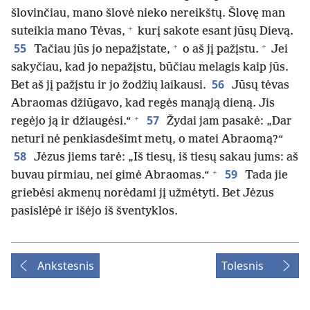
šlovinčiau, mano šlovė nieko nereikštų. Šlovę man
+
suteikia mano Tėvas,
kurį sakote esant jūsų Dievą.
+
+
55
Tačiau jūs jo nepažįstate,
o aš jį pažįstu.
Jei
sakyčiau, kad jo nepažįstu, būčiau melagis kaip jūs.
56
Bet aš jį pažįstu ir jo žodžių laikausi.
Jūsų tėvas
Abraomas džiūgavo, kad regės manąją dieną. Jis
+
57
regėjo ją ir džiaugėsi.“
Žydai jam pasakė: „Dar
neturi nė penkiasdešimt metų, o matei Abraomą?“
58
Jėzus jiems tarė: „Iš tiesų, iš tiesų sakau jums: aš
+
59
buvau pirmiau, nei gimė Abraomas.“
Tada jie
griebėsi akmenų norėdami jį užmėtyti. Bet Jėzus
pasislėpė ir išėjo iš šventyklos.
Ankstesnis
Tolesnis