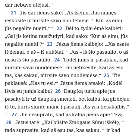
+
dar nebuvo atėjusi.
21
Jis dar jiems sakė: „Aš išeinu. Jūs manęs
+
ieškosite ir mirsite savo nuodėmėje.
Kur aš einu,
+
22
jūs negalite nueiti.“
Dėl to žydai ėmė kalbėti:
„Gal jis ketina nusižudyti, kad sako: ‘Kur aš einu, jūs
23
negalite nueiti’?“
Jėzus jiems kalbėjo: „Jūs esate
+
iš žemai, o aš – iš aukštai.
Jūs – iš šio pasaulio, o aš
24
nesu iš šio pasaulio.
Todėl jums ir pasakiau, kad
mirsite savo nuodėmėse. Jei netikėsite, kad aš esu
25
tas, kas sakau, mirsite savo nuodėmėse.“
Tie
paklausė: „Kas tu esi?“ Jėzus jiems atsakė: „Kodėl
26
išvis su jumis kalbu?
Daug ką turiu apie jus
pasakyti ir už daug ką smerkti, bet kalbu, ką girdėjau
iš to, kuris siuntė mane į pasaulį. Jis yra tiesakalbis.“
+
27
Jie nesuprato, kad jis kalba jiems apie Tėvą.
+
28
Jėzus tarė: „Kai būsite Žmogaus Sūnų iškėlę,
+
tada suprasite, kad aš esu tas, kas sakau,
ir kad