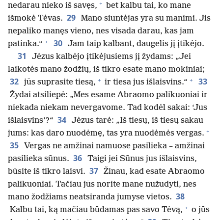
+
nedarau nieko iš savęs,
bet kalbu tai, ko mane
29
išmokė Tėvas.
Mano siuntėjas yra su manimi. Jis
nepaliko manęs vieno, nes visada darau, kas jam
+
30
patinka.“
Jam taip kalbant, daugelis jį įtikėjo.
31
Jėzus kalbėjo įtikėjusiems jį žydams: „Jei
laikotės mano žodžių, iš tikro esate mano mokiniai;
+
+
32
33
jūs suprasite tiesą,
ir tiesa jus išlaisvins.“
Žydai atsiliepė: „Mes esame Abraomo palikuoniai ir
niekada niekam nevergavome. Tad kodėl sakai: ‘Jus
34
išlaisvins’?“
Jėzus tarė: „Iš tiesų, iš tiesų sakau
+
jums: kas daro nuodėmę, tas yra nuodėmės vergas.
35
Vergas ne amžinai namuose pasilieka – amžinai
36
pasilieka sūnus.
Taigi jei Sūnus jus išlaisvins,
37
būsite iš tikro laisvi.
Žinau, kad esate Abraomo
palikuoniai. Tačiau jūs norite mane nužudyti, nes
38
mano žodžiams neatsiranda jumyse vietos.
+
Kalbu tai, ką mačiau būdamas pas savo Tėvą,
o jūs