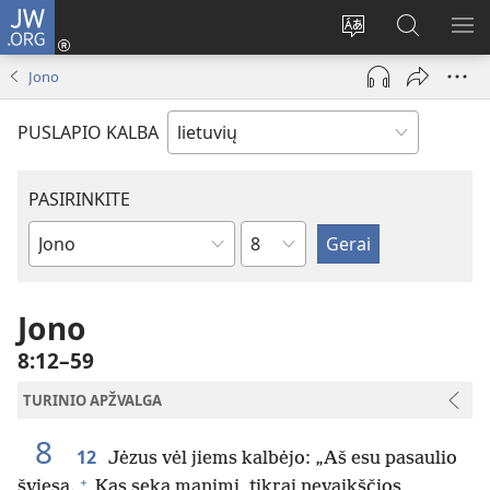
JW.ORG
Prisijungti
(atsiveria
Pakeisti
Paieška
RO
naujas
svetainės
svetainėj
ME
Jono
langas)
kalbą
JW.ORG
PUSLAPIO KALBA
PASIRINKITE
skyrius
Biblijos
knygas
Jono
8:12–59
TURINIO APŽVALGA
8
12
Jėzus vėl jiems kalbėjo: „Aš esu pasaulio
+
šviesa.
Kas seka manimi, tikrai nevaikščios