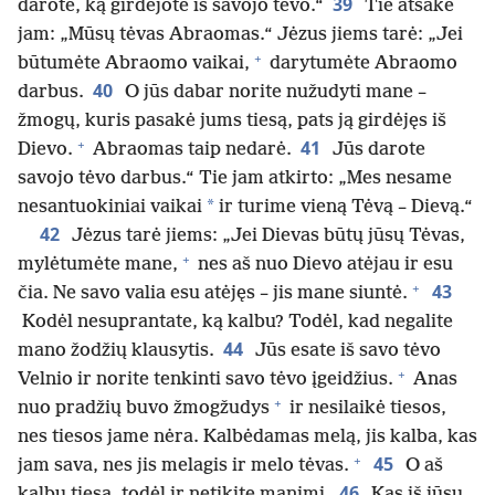
39
darote, ką girdėjote iš savojo tėvo.“
Tie atsakė
jam: „Mūsų tėvas Abraomas.“ Jėzus jiems tarė: „Jei
+
būtumėte Abraomo vaikai,
darytumėte Abraomo
40
darbus.
O jūs dabar norite nužudyti mane –
žmogų, kuris pasakė jums tiesą, pats ją girdėjęs iš
+
41
Dievo.
Abraomas taip nedarė.
Jūs darote
savojo tėvo darbus.“ Tie jam atkirto: „Mes nesame
*
nesantuokiniai vaikai
ir turime vieną Tėvą – Dievą.“
42
Jėzus tarė jiems: „Jei Dievas būtų jūsų Tėvas,
+
mylėtumėte mane,
nes aš nuo Dievo atėjau ir esu
+
43
čia. Ne savo valia esu atėjęs – jis mane siuntė.
Kodėl nesuprantate, ką kalbu? Todėl, kad negalite
44
mano žodžių klausytis.
Jūs esate iš savo tėvo
+
Velnio ir norite tenkinti savo tėvo įgeidžius.
Anas
+
nuo pradžių buvo žmogžudys
ir nesilaikė tiesos,
nes tiesos jame nėra. Kalbėdamas melą, jis kalba, kas
+
45
jam sava, nes jis melagis ir melo tėvas.
O aš
46
kalbu tiesą, todėl ir netikite manimi.
Kas iš jūsų