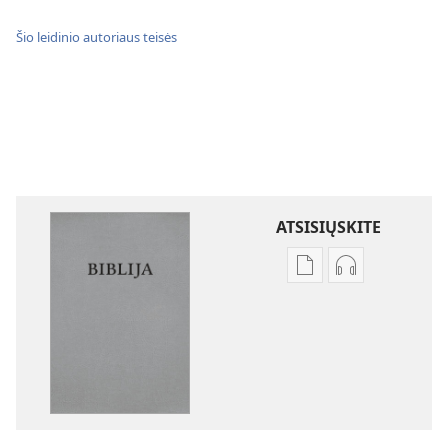
Šio leidinio autoriaus teisės
ATSISIŲSKITE
Skaitmeninių
Garso
leidinių
failų
atsisiuntimo
atsisiuntimo
parinktys
parinktys
Biblija.
Biblija.
„Naujojo
„Naujojo
pasaulio“
pasaulio“
vertimas
vertimas