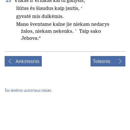
25
Vilkas ir ėriukas kartu ganysis,
+
liūtas ės šiaudus kaip jautis,
gyvatė mis dulkėmis.
Mano šventame kalne jie niekam nedarys
+
žalos, niekam nekenks.
Taip sako
Jehova.“
Ankstesnis
Tolesnis
Šio leidinio autoriaus teisės