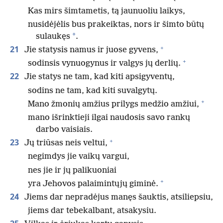
Kas mirs šimtametis, tą jaunuoliu laikys,
nusidėjėlis bus prakeiktas, nors ir šimto būtų
*
sulaukęs
.
+
21
Jie statysis namus ir juose gyvens,
+
sodinsis vynuogynus ir valgys jų derlių.
22
Jie statys ne tam, kad kiti apsigyventų,
sodins ne tam, kad kiti suvalgytų.
+
Mano žmonių amžius prilygs medžio amžiui,
mano išrinktieji ilgai naudosis savo rankų
darbo vaisiais.
+
23
Jų triūsas neis veltui,
negimdys jie vaikų vargui,
nes jie ir jų palikuoniai
+
yra Jehovos palaimintųjų giminė.
24
Jiems dar nepradėjus manęs šauktis, atsiliepsiu,
jiems dar tebekalbant, atsakysiu.