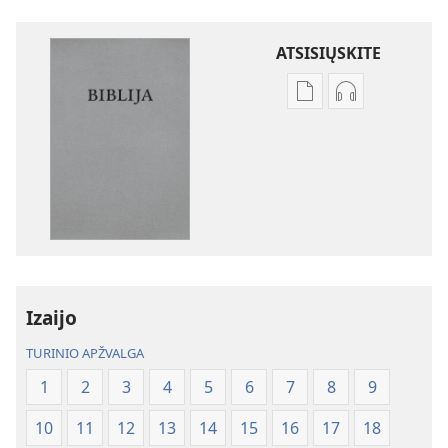
ATSISIŲSKITE
Skaitmeninių
Garso
leidinių
failų
atsisiuntimo
atsisiuntimo
parinktys
parinktys
Biblija.
Biblija.
„Naujojo
„Naujojo
pasaulio“
pasaulio“
vertimas
vertimas
Izaijo
TURINIO APŽVALGA
1
2
3
4
5
6
7
8
9
10
11
12
13
14
15
16
17
18