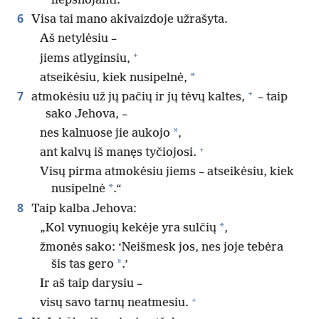
liepsnojanti.
6
Visa tai mano akivaizdoje užrašyta.
Aš netylėsiu –
+
jiems atlyginsiu,
*
atseikėsiu, kiek nusipelnė,
+
7
atmokėsiu už jų pačių ir jų tėvų kaltes,
– taip
sako Jehova, –
*
nes kalnuose jie aukojo
,
+
ant kalvų iš manęs tyčiojosi.
Visų pirma atmokėsiu jiems – atseikėsiu, kiek
*
nusipelnė
.“
8
Taip kalba Jehova:
*
„Kol vynuogių kekėje yra sulčių
,
žmonės sako: ‘Neišmesk jos, nes joje tebėra
*
šis tas gero
.’
Ir aš taip darysiu –
+
visų savo tarnų neatmesiu.