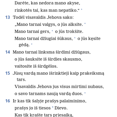
Darėte, kas nedora mano akyse,
+
rinkotės tai, kas man nepatiko.“
13
Todėl visavaldis Jehova sako:
+
„Mano tarnai valgys, o jūs alksite.
+
Mano tarnai gers,
o jūs trokšite.
+
Mano tarnai džiugiai šūkaus,
o jūs kęsite
+
gėdą.
14
Mano tarnai linksma širdimi džiūgaus,
o jūs šauksite iš širdies skausmo,
vaitosite iš širdgėlos.
15
Jūsų vardą mano išrinktieji kaip prakeiksmą
tars.
Visavaldis Jehova jus visus mirtimi nubaus,
+
o savo tarnams naują vardą duos.
16
Ir kas tik šalyje prašys palaiminimo,
*
prašys jo iš tiesos
Dievo.
Kas tik krašte tars priesaiką,