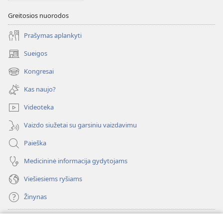
Greitosios nuorodos
Prašymas aplankyti
Sueigos
(atsiveria
naujas
Kongresai
(atsiveria
langas)
naujas
Kas naujo?
langas)
Videoteka
Vaizdo siužetai su garsiniu vaizdavimu
Paieška
Medicininė informacija gydytojams
Viešiesiems ryšiams
Žinynas
Paaukoti