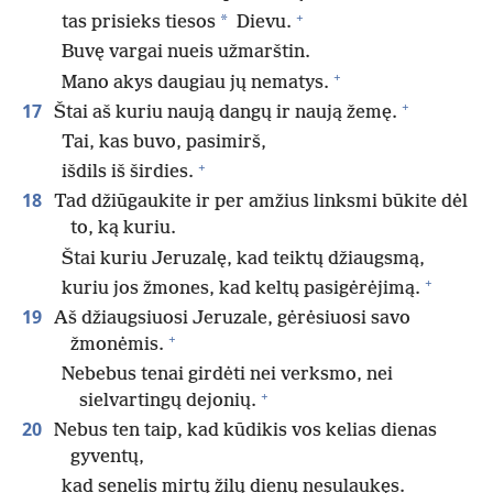
+
*
tas prisieks tiesos
Dievu.
Buvę vargai nueis užmarštin.
+
Mano akys daugiau jų nematys.
+
17
Štai aš kuriu naują dangų ir naują žemę.
Tai, kas buvo, pasimirš,
+
išdils iš širdies.
18
Tad džiūgaukite ir per amžius linksmi būkite dėl
to, ką kuriu.
Štai kuriu Jeruzalę, kad teiktų džiaugsmą,
+
kuriu jos žmones, kad keltų pasigėrėjimą.
19
Aš džiaugsiuosi Jeruzale, gėrėsiuosi savo
+
žmonėmis.
Nebebus tenai girdėti nei verksmo, nei
+
sielvartingų dejonių.
20
Nebus ten taip, kad kūdikis vos kelias dienas
gyventų,
kad senelis mirtų žilų dienų nesulaukęs.