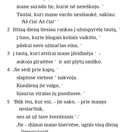
+
mane surado tie, kurie nė neieškojo.
Tautai, kuri mano vardo nesišaukė, sakiau:
+
‘Aš čia! Aš čia!’
+
2
Ištisą dieną tiesiau rankas į užsispyrėlę tautą,
+
į tuos, kurie blogais keliais vaikšto,
+
pãskui savo užmačias eina,
+
3
į tautą, kuri atvirai mane įžeidinėja
–
+
aukoja giraitėse
ir ant plytų smilko.
+
4
Jie sėdi prie kapų,
*
slaptose vietose
nakvoja.
+
Kiaulieną jie valgo,
+
bjaurus viralas jų puoduose.
5
‘Būk ten, kur esi, – jie sako, – prie manęs
nesiartink,
*
nes aš už tave šventesnis
.’
Jie – dūmai mano šnervėse, ugnis visą dieną