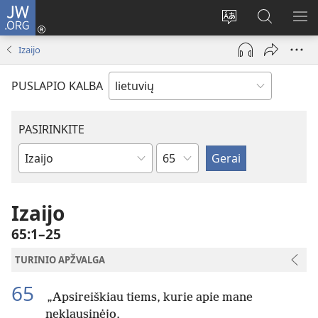
JW.ORG
Prisijungti
(atsiveria
Pakeisti
Paieška
RO
naujas
svetainės
svetainėj
ME
Izaijo
langas)
kalbą
JW.ORG
PUSLAPIO KALBA
PASIRINKITE
skyrius
Biblijos
knygas
Izaijo
65:1–25
TURINIO APŽVALGA
65
„Apsireiškiau tiems, kurie apie mane
neklausinėjo,