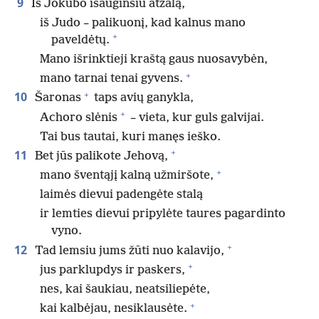
9
Iš Jokūbo išauginsiu atžalą,
iš Judo – palikuonį, kad kalnus mano
+
paveldėtų.
Mano išrinktieji kraštą gaus nuosavybėn,
+
mano tarnai tenai gyvens.
+
10
Šaronas
taps avių ganykla,
+
Achoro slėnis
– vieta, kur guls galvijai.
Tai bus tautai, kuri manęs ieško.
+
11
Bet jūs palikote Jehovą,
+
mano šventąjį kalną užmiršote,
laimės dievui padengėte stalą
ir lemties dievui pripylėte taures pagardinto
vyno.
+
12
Tad lemsiu jums žūti nuo kalavijo,
+
jus parklupdys ir paskers,
nes, kai šaukiau, neatsiliepėte,
+
kai kalbėjau, nesiklausėte.