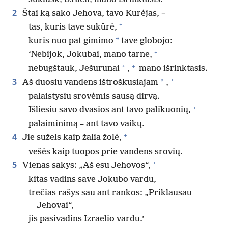
2
Štai ką sako Jehova, tavo Kūrėjas, –
+
tas, kuris tave sukūrė,
*
kuris nuo pat gimimo
tave globojo:
+
‘Nebijok, Jokūbai, mano tarne,
+
*
nebūgštauk, Ješurūnai
,
mano išrinktasis.
+
3
*
Aš duosiu vandens ištroškusiajam
,
palaistysiu srovėmis sausą dirvą.
+
Išliesiu savo dvasios ant tavo palikuonių,
palaiminimą – ant tavo vaikų.
+
4
Jie sužels kaip žalia žolė,
vešės kaip tuopos prie vandens srovių.
+
5
Vienas sakys: „Aš esu Jehovos“,
kitas vadins save Jokūbo vardu,
trečias rašys sau ant rankos: „Priklausau
Jehovai“,
jis pasivadins Izraelio vardu.’