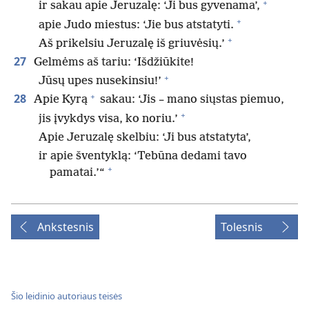
+
ir sakau apie Jeruzalę: ‘Ji bus gyvenama’,
+
apie Judo miestus: ‘Jie bus atstatyti.
+
Aš prikelsiu Jeruzalę iš griuvėsių.’
27
Gelmėms aš tariu: ‘Išdžiūkite!
+
Jūsų upes nusekinsiu!’
+
28
Apie Kyrą
sakau: ‘Jis – mano siųstas piemuo,
+
jis įvykdys visa, ko noriu.’
Apie Jeruzalę skelbiu: ‘Ji bus atstatyta’,
ir apie šventyklą: ‘Tebūna dedami tavo
+
pamatai.’“
Ankstesnis
Tolesnis
Šio leidinio autoriaus teisės