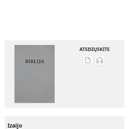
ATSISIŲSKITE
Skaitmeninių
Garso
leidinių
failų
atsisiuntimo
atsisiuntimo
parinktys
parinktys
Biblija.
Biblija.
„Naujojo
„Naujojo
pasaulio“
pasaulio“
vertimas
vertimas
Izaijo