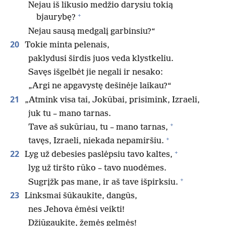
Nejau iš likusio medžio darysiu tokią
+
bjaurybę?
Nejau sausą medgalį garbinsiu?“
20
Tokie minta pelenais,
paklydusi širdis juos veda klystkeliu.
Savęs išgelbėt jie negali ir nesako:
„Argi ne apgavystę dešinėje laikau?“
21
„Atmink visa tai, Jokūbai, prisimink, Izraeli,
juk tu – mano tarnas.
+
Tave aš sukūriau, tu – mano tarnas,
+
tavęs, Izraeli, niekada nepamiršiu.
+
22
Lyg už debesies paslėpsiu tavo kaltes,
lyg už tiršto rūko – tavo nuodėmes.
+
Sugrįžk pas mane, ir aš tave išpirksiu.
23
Linksmai šūkaukite, dangūs,
nes Jehova ėmėsi veikti!
Džiūgaukite, žemės gelmės!