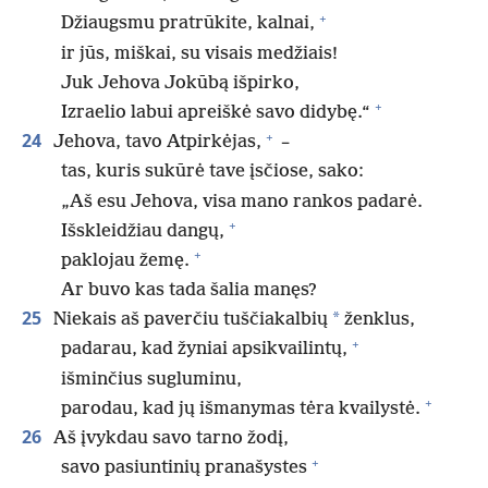
+
Džiaugsmu pratrūkite, kalnai,
ir jūs, miškai, su visais medžiais!
Juk Jehova Jokūbą išpirko,
+
Izraelio labui apreiškė savo didybę.“
+
24
Jehova, tavo Atpirkėjas,
–
tas, kuris sukūrė tave įsčiose, sako:
„Aš esu Jehova, visa mano rankos padarė.
+
Išskleidžiau dangų,
+
paklojau žemę.
Ar buvo kas tada šalia manęs?
25
*
Niekais aš paverčiu tuščiakalbių
ženklus,
+
padarau, kad žyniai apsikvailintų,
išminčius sugluminu,
+
parodau, kad jų išmanymas tėra kvailystė.
26
Aš įvykdau savo tarno žodį,
+
savo pasiuntinių pranašystes