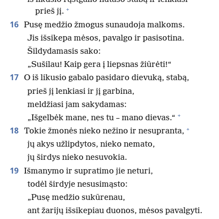
+
prieš jį.
16
Pusę medžio žmogus sunaudoja malkoms.
Jis išsikepa mėsos, pavalgo ir pasisotina.
Šildydamasis sako:
„Sušilau! Kaip gera į liepsnas žiūrėti!“
17
O iš likusio gabalo pasidaro dievuką, stabą,
prieš jį lenkiasi ir jį garbina,
meldžiasi jam sakydamas:
+
„Išgelbėk mane, nes tu – mano dievas.“
+
18
Tokie žmonės nieko nežino ir nesupranta,
jų akys užlipdytos, nieko nemato,
jų širdys nieko nesuvokia.
19
Išmanymo ir supratimo jie neturi,
todėl širdyje nesusimąsto:
„Pusę medžio sukūrenau,
ant žarijų išsikepiau duonos, mėsos pavalgyti.