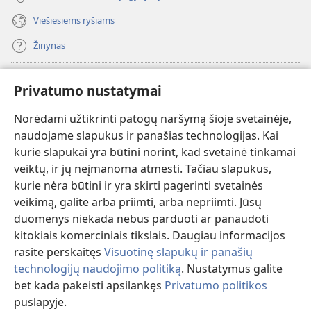
Viešiesiems ryšiams
Žinynas
Paaukoti
(atsiveria
Privatumo nustatymai
naujas
langas)
Norėdami užtikrinti patogų naršymą šioje svetainėje,
Sargybos bokšto INTERNETINĖ BIBLIOTEKA
(atsiveria
naudojame slapukus ir panašias technologijas. Kai
naujas
®
JW Hub
kurie slapukai yra būtini norint, kad svetainė tinkamai
langas)
(atsiveria
veiktų, ir jų neįmanoma atmesti. Tačiau slapukus,
naujas
®
JW Library
langas)
kurie nėra būtini ir yra skirti pagerinti svetainės
veikimą, galite arba priimti, arba nepriimti. Jūsų
Watchtower Library
duomenys niekada nebus parduoti ar panaudoti
kitokiais komerciniais tikslais. Daugiau informacijos
rasite perskaitęs
Visuotinę slapukų ir panašių
technologijų naudojimo politiką
. Nustatymus galite
Copyright
© 2026 Watch Tower Bible and Tract Society of Pennsylvania.
bet kada pakeisti apsilankęs
Privatumo politikos
NAUDOJIMOSI SVETAINE SĄLYGOS
|
PRIVATUMO POLITIKA
|
puslapyje.
Ro
PRIVATUMO NUSTATYMAI