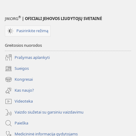
®
JW.ORG
| OFICIALI JEHOVOS LIUDYTOJŲ SVETAINĖ
Pasirinkite režimą
Greitosios nuorodos
Prašymas aplankyti
Sueigos
(atsiveria
naujas
Kongresai
(atsiveria
langas)
naujas
Kas naujo?
langas)
Videoteka
Vaizdo siužetai su garsiniu vaizdavimu
Paieška
Medicininė informacija gydytojams