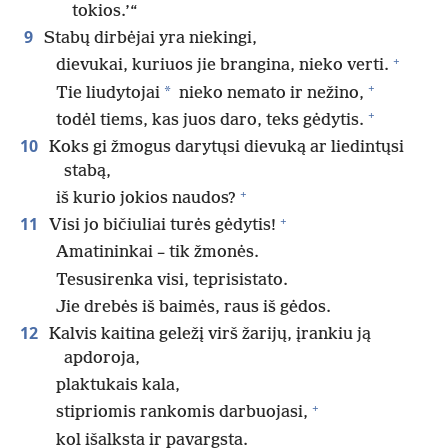
tokios.’“
9
Stabų dirbėjai yra niekingi,
+
dievukai, kuriuos jie brangina, nieko verti.
+
*
Tie liudytojai
nieko nemato ir nežino,
+
todėl tiems, kas juos daro, teks gėdytis.
10
Koks gi žmogus darytųsi dievuką ar liedintųsi
stabą,
+
iš kurio jokios naudos?
+
11
Visi jo bičiuliai turės gėdytis!
Amatininkai – tik žmonės.
Tesusirenka visi, teprisistato.
Jie drebės iš baimės, raus iš gėdos.
12
Kalvis kaitina geležį virš žarijų, įrankiu ją
apdoroja,
plaktukais kala,
+
stipriomis rankomis darbuojasi,
kol išalksta ir pavargsta.