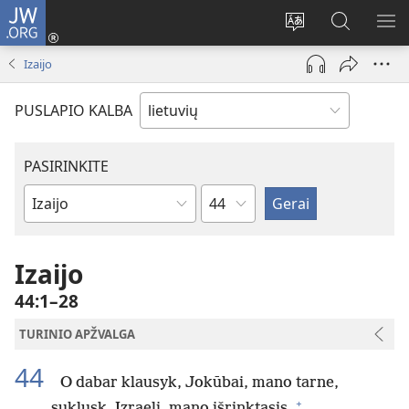
JW.ORG
Prisijungti
(atsiveria
Pakeisti
Paieška
RO
naujas
svetainės
svetainėj
ME
Izaijo
langas)
kalbą
JW.ORG
PUSLAPIO KALBA
PASIRINKITE
skyrius
Biblijos
knygas
Izaijo
44:1–28
TURINIO APŽVALGA
44
O dabar klausyk, Jokūbai, mano tarne,
+
suklusk, Izraeli, mano išrinktasis.