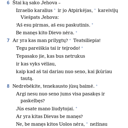
6
Štai ką sako Jehova –
+
+
Izraelio karalius
ir jo Atpirkėjas,
kareivijų
Viešpats Jehova:
+
‘Aš esu pirmas, aš esu paskutinis.
+
Be manęs kito Dievo nėra.
+
7
Ar yra kas man prilygtų?
Teatsiliepia!
+
Tegu pareiškia tai ir teįrodo!
Tepasako jie, kas bus netrukus
ir kas vyks vėliau,
kaip kad aš tai dariau nuo seno, kai įkūriau
tautą.
+
8
Nedrebėkite, tenekausto jūsų baimė.
Argi nesu nuo seno jums visa pasakęs ir
paskelbęs?
+
Jūs esate mano liudytojai.
Ar yra kitas Dievas be manęs?
+
Ne, be manęs kitos Uolos nėra,
nežinau