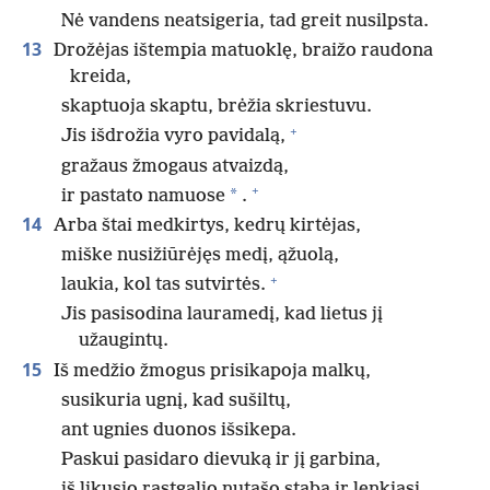
Nė vandens neatsigeria, tad greit nusilpsta.
13
Drožėjas ištempia matuoklę, braižo raudona
kreida,
skaptuoja skaptu, brėžia skriestuvu.
+
Jis išdrožia vyro pavidalą,
gražaus žmogaus atvaizdą,
+
*
ir pastato namuose
.
14
Arba štai medkirtys, kedrų kirtėjas,
miške nusižiūrėjęs medį, ąžuolą,
+
laukia, kol tas sutvirtės.
Jis pasisodina lauramedį, kad lietus jį
užaugintų.
15
Iš medžio žmogus prisikapoja malkų,
susikuria ugnį, kad sušiltų,
ant ugnies duonos išsikepa.
Paskui pasidaro dievuką ir jį garbina,
iš likusio rąstgalio nutašo stabą ir lenkiasi