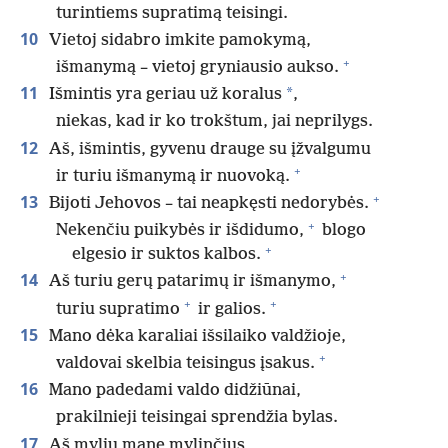
turintiems supratimą teisingi.
10
Vietoj sidabro imkite pamokymą,
+
išmanymą – vietoj gryniausio aukso.
11
*
Išmintis yra geriau už koralus
,
niekas, kad ir ko trokštum, jai neprilygs.
12
Aš, išmintis, gyvenu drauge su įžvalgumu
+
ir turiu išmanymą ir nuovoką.
+
13
Bijoti Jehovos – tai neapkęsti nedorybės.
+
Nekenčiu puikybės ir išdidumo,
blogo
+
elgesio ir suktos kalbos.
+
14
Aš turiu gerų patarimų ir išmanymo,
+
+
turiu supratimo
ir galios.
15
Mano dėka karaliai išsilaiko valdžioje,
+
valdovai skelbia teisingus įsakus.
16
Mano padedami valdo didžiūnai,
prakilnieji teisingai sprendžia bylas.
17
Aš myliu mane mylinčius