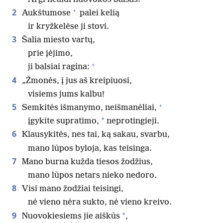
+
2
Aukštumose
palei kelią
ir kryžkelėse ji stovi.
3
Šalia miesto vartų,
prie įėjimo,
+
ji balsiai ragina:
4
„Žmonės, į jus aš kreipiuosi,
visiems jums kalbu!
+
5
Semkitės išmanymo, neišmanėliai,
*
įgykite supratimo,
neprotingieji.
6
Klausykitės, nes tai, ką sakau, svarbu,
mano lūpos byloja, kas teisinga.
7
Mano burna kužda tiesos žodžius,
mano lūpos netars nieko nedoro.
8
Visi mano žodžiai teisingi,
nė vieno nėra sukto, nė vieno kreivo.
9
*
Nuovokiesiems jie aiškūs
,