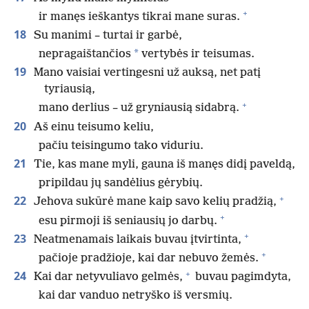
+
ir manęs ieškantys tikrai mane suras.
18
Su manimi – turtai ir garbė,
*
nepragaištančios
vertybės ir teisumas.
19
Mano vaisiai vertingesni už auksą, net patį
tyriausią,
+
mano derlius – už gryniausią sidabrą.
20
Aš einu teisumo keliu,
pačiu teisingumo tako viduriu.
21
Tie, kas mane myli, gauna iš manęs didį paveldą,
pripildau jų sandėlius gėrybių.
+
22
Jehova sukūrė mane kaip savo kelių pradžią,
+
esu pirmoji iš seniausių jo darbų.
+
23
Neatmenamais laikais buvau įtvirtinta,
+
pačioje pradžioje, kai dar nebuvo žemės.
+
24
Kai dar netyvuliavo gelmės,
buvau pagimdyta,
kai dar vanduo netryško iš versmių.