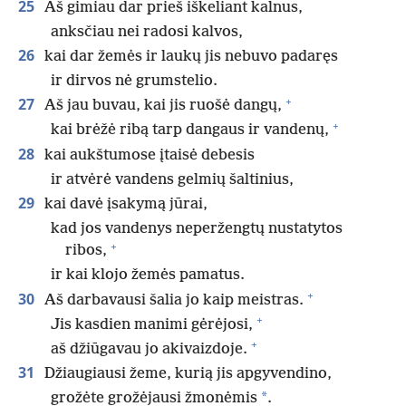
25
Aš gimiau dar prieš iškeliant kalnus,
anksčiau nei radosi kalvos,
26
kai dar žemės ir laukų jis nebuvo padaręs
ir dirvos nė grumstelio.
+
27
Aš jau buvau, kai jis ruošė dangų,
+
kai brėžė ribą tarp dangaus ir vandenų,
28
kai aukštumose įtaisė debesis
ir atvėrė vandens gelmių šaltinius,
29
kai davė įsakymą jūrai,
kad jos vandenys neperžengtų nustatytos
+
ribos,
ir kai klojo žemės pamatus.
+
30
Aš darbavausi šalia jo kaip meistras.
+
Jis kasdien manimi gėrėjosi,
+
aš džiūgavau jo akivaizdoje.
31
Džiaugiausi žeme, kurią jis apgyvendino,
*
grožėte grožėjausi žmonėmis
.