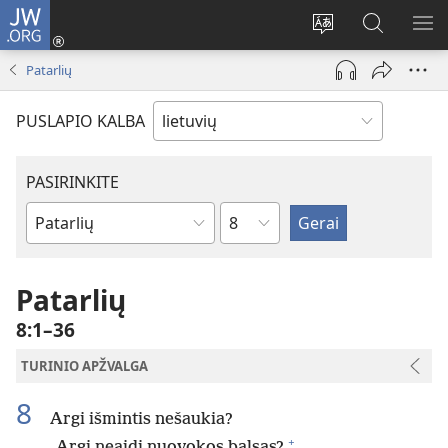
JW.ORG
Prisijungti
(atsiveria
Pakeisti
Paieška
RO
naujas
svetainės
svetainėj
ME
Patarlių
langas)
kalbą
JW.ORG
PUSLAPIO KALBA
PASIRINKITE
skyrius
Biblijos
knygas
Patarlių
8:1–36
TURINIO APŽVALGA
8
Argi išmintis nešaukia?
+
Argi neaidi nuovokos balsas?