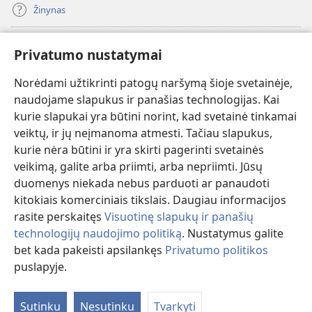
Žinynas
Paaukoti
(atsiveria
Privatumo nustatymai
naujas
langas)
Norėdami užtikrinti patogų naršymą šioje svetainėje,
Sargybos bokšto INTERNETINĖ BIBLIOTEKA
(atsiveria
naudojame slapukus ir panašias technologijas. Kai
naujas
®
JW Hub
kurie slapukai yra būtini norint, kad svetainė tinkamai
langas)
(atsiveria
veiktų, ir jų neįmanoma atmesti. Tačiau slapukus,
naujas
®
JW Library
langas)
kurie nėra būtini ir yra skirti pagerinti svetainės
veikimą, galite arba priimti, arba nepriimti. Jūsų
Watchtower Library
duomenys niekada nebus parduoti ar panaudoti
kitokiais komerciniais tikslais. Daugiau informacijos
rasite perskaitęs
Visuotinę slapukų ir panašių
technologijų naudojimo politiką
. Nustatymus galite
bet kada pakeisti apsilankęs
Privatumo politikos
Copyright
© 2026 Watch Tower Bible and Tract Society of Pennsylvania.
NAUDOJIMOSI SVETAINE SĄLYGOS
|
PRIVATUMO POLITIKA
|
puslapyje.
Ro
PRIVATUMO NUSTATYMAI
tu
Sutinku
Nesutinku
Tvarkyti