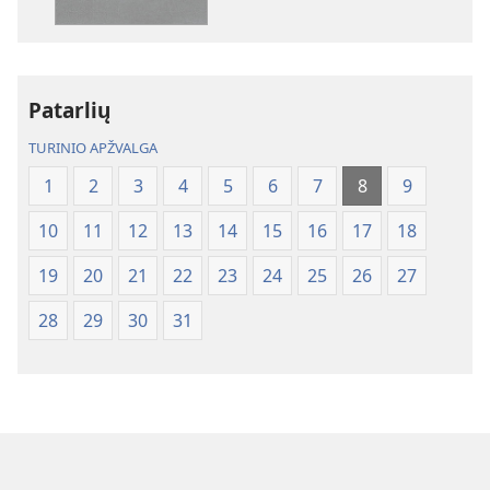
„Naujojo
„Naujojo
pasaulio“
pasaulio“
vertimas
vertimas
Patarlių
TURINIO APŽVALGA
1
2
3
4
5
6
7
8
9
10
11
12
13
14
15
16
17
18
19
20
21
22
23
24
25
26
27
28
29
30
31