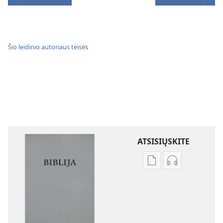
Šio leidinio autoriaus teisės
ATSISIŲSKITE
Skaitmeninių
Garso
leidinių
failų
atsisiuntimo
atsisiuntimo
parinktys
parinktys
Biblija.
Biblija.