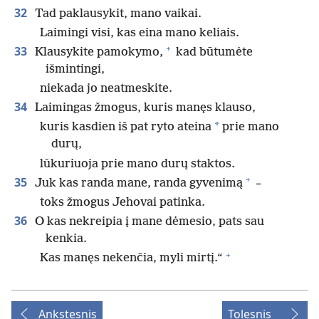
32
Tad paklausykit, mano vaikai.
Laimingi visi, kas eina mano keliais.
+
33
Klausykite pamokymo,
kad būtumėte
išmintingi,
niekada jo neatmeskite.
34
Laimingas žmogus, kuris manęs klauso,
*
kuris kasdien iš pat ryto ateina
prie mano
durų,
lūkuriuoja prie mano durų staktos.
+
35
Juk kas randa mane, randa gyvenimą
–
toks žmogus Jehovai patinka.
36
O kas nekreipia į mane dėmesio, pats sau
kenkia.
+
Kas manęs nekenčia, myli mirtį.“
Ankstesnis
Tolesnis