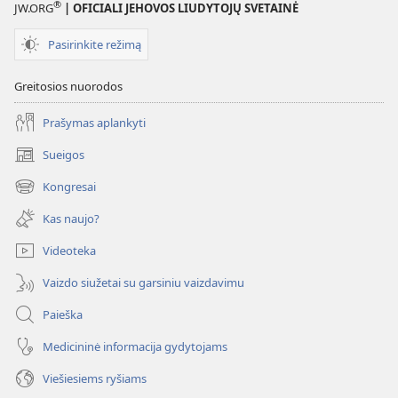
®
JW.ORG
| OFICIALI JEHOVOS LIUDYTOJŲ SVETAINĖ
Pasirinkite režimą
Greitosios nuorodos
Prašymas aplankyti
Sueigos
(atsiveria
naujas
Kongresai
(atsiveria
langas)
naujas
Kas naujo?
langas)
Videoteka
Vaizdo siužetai su garsiniu vaizdavimu
Paieška
Medicininė informacija gydytojams
Viešiesiems ryšiams