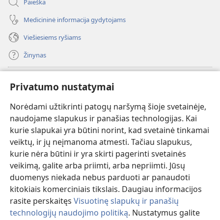
Paieška
Medicininė informacija gydytojams
Viešiesiems ryšiams
Žinynas
Paaukoti
(atsiveria
Privatumo nustatymai
naujas
langas)
Norėdami užtikrinti patogų naršymą šioje svetainėje,
Sargybos bokšto INTERNETINĖ BIBLIOTEKA
(atsiveria
naudojame slapukus ir panašias technologijas. Kai
naujas
®
JW Hub
kurie slapukai yra būtini norint, kad svetainė tinkamai
langas)
(atsiveria
veiktų, ir jų neįmanoma atmesti. Tačiau slapukus,
naujas
®
JW Library
langas)
kurie nėra būtini ir yra skirti pagerinti svetainės
veikimą, galite arba priimti, arba nepriimti. Jūsų
Watchtower Library
duomenys niekada nebus parduoti ar panaudoti
kitokiais komerciniais tikslais. Daugiau informacijos
rasite perskaitęs
Visuotinę slapukų ir panašių
technologijų naudojimo politiką
. Nustatymus galite