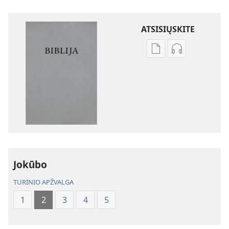
ATSISIŲSKITE
Skaitmeninių
Garso
leidinių
failų
atsisiuntimo
atsisiuntimo
parinktys
parinktys
Biblija.
Biblija.
„Naujojo
„Naujojo
pasaulio“
pasaulio“
vertimas
vertimas
Jokūbo
TURINIO APŽVALGA
1
2
3
4
5