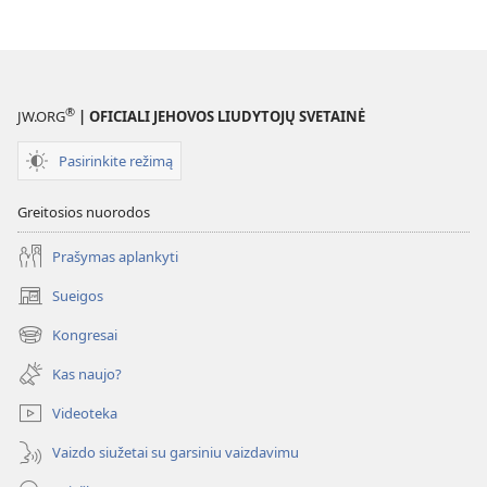
®
JW.ORG
| OFICIALI JEHOVOS LIUDYTOJŲ SVETAINĖ
Pasirinkite režimą
Greitosios nuorodos
Prašymas aplankyti
Sueigos
(atsiveria
naujas
Kongresai
(atsiveria
langas)
naujas
Kas naujo?
langas)
Videoteka
Vaizdo siužetai su garsiniu vaizdavimu