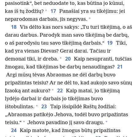
pasisotink“, bet neduodate to, kas būtina jo kūnui,
+
17
kas iš tų žodžių?
Panašiai yra su tikėjimu: jei
+
neparodomas darbais, jis negyvas.
18
Vis dėlto kas nors sakys: „Tu turi tikėjimą, o aš
darau darbus. Parodyk man savo tikėjimą be darbų,
19
o aš parodysiu tau savo tikėjimą darbais.“
Tiki,
kad yra vienas Dievas? Gerai darai. Tačiau ir
+
20
demonai tiki, ir dreba.
Kaip nesupranti, tuščias
21
žmogau, kad tikėjimas be darbų nenaudingas?
Argi mūsų tėvas Abraomas ne dėl darbų buvo
pripažintas teisiu? Ar ne dėl to, kad aukojo savo sūnų
+
22
Izaoką ant aukuro?
Kaip matai, jo tikėjimą
lydėjo darbai ir darbais jo tikėjimas buvo
+
23
ištobulintas.
Taip išsipildė Raštų žodžiai:
„Abraomas patikėjo Jehova, todėl buvo pripažintas
+
+
teisiu.“
Jehova pavadino jį savo draugu.
24
Kaip matote, kad žmogus būtų pripažintas