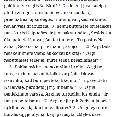
+
2
galėtumėte elgtis šališkai?
Jeigu į jūsų sueigą
ateitų žmogus, apsimaustęs aukso žiedais,
prašmatniai apsirengęs, ir ateitų vargšas, vilkintis
3
nevalyvais drabužiais,
nejau būtumėte prielankūs
tam, kuris išsipuošęs, ir jam sakytumėte: „Sėskis štai
čia, patogiai“, o vargšui tartumėte: „Tu pastovėk“
+
4
arba: „Sėskis čia, prie mano pakojo“?
Argi tada
+
neiškeltumėte vieno aukščiau už kitą?
Argi
+
nebūtumėte teisėjai, kurie teisia nesąžiningai?
5
Paklausykite, mano mylimi broliai. Argi ne
tuos, kuriuos pasaulis laiko vargšais, Dievas
+
išsirinko, kad būtų pertekę tikėjimo
ir paveldėtų
+
6
Karalystę, pažadėtą jį mylintiems?
O jūs
+
paniekinate vargšą. Argi ne turtuoliai jus engia
ir
7
tampo po teismus?
Argi ne jie piktžodžiauja prieš
8
tą kilnų vardą, kuriuo vadinatės?
Jeigu vykdote
karališkąjį įstatymą, kaip parašyta: „Mylėk savo