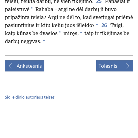
25
teisiu, reikia darbų, ne vien tikėjimo.
Panašiai ir
*
paleistuvė
Rahaba – argi ne dėl darbų ji buvo
pripažinta teisia? Argi ne dėl to, kad svetingai priėmė
+
26
pasiuntinius ir kitu keliu juos išleido?
Taigi,
+
*
kaip kūnas be dvasios
miręs,
taip ir tikėjimas be
+
darbų negyvas.
Ankstesnis
Tolesnis
Šio leidinio autoriaus teisės