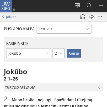
JW.ORG
Prisijungti
(atsiveria
Pakeisti
Paieška
RO
naujas
svetainės
svetainėj
ME
Jokūbo
langas)
kalbą
JW.ORG
PUSLAPIO KALBA
PASIRINKITE
skyrius
Biblijos
knygas
Jokūbo
2:1–26
TURINIO APŽVALGA
2
Mano broliai, nejaugi, išpažindami tikėjimą
mūsų šlovinguoju Viešpačiu Jėzumi Kristumi,