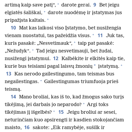
+
9
artimą kaip save patį“,
darote gerai.
Bet jeigu
+
elgiatės šališkai,
darote nuodėmę ir įstatymas jus
+
pripažįsta kaltais.
10
Mat kas laikosi viso Įstatymo, bet nusižengia
+
11
vienam nuostatui, tas pažeidžia visus.
Juk tas,
+
kuris pasakė: „Nesvetimauk“,
taip pat pasakė:
+
„Nežudyk“.
Tad jeigu nesvetimauji, bet žudai,
12
nusižengi įstatymui.
Kalbėkite ir elkitės kaip tie,
+
*
kurie bus teisiami pagal laisvų žmonių
įstatymą.
13
Kas nerodo gailestingumo, tam teismas bus
+
negailestingas.
Gailestingumas triumfuoja prieš
teismą.
14
Mano broliai, kas iš to, kad žmogus sako turįs
+
tikėjimą, jei darbais jo neparodo?
Argi toks
+
15
tikėjimas jį išgelbės?
Jeigu broliui ar sesei,
neturinčiam kuo apsirengti ir kasdien stokojančiam
16
maisto,
sakote: „Eik ramybėje, sušilk ir